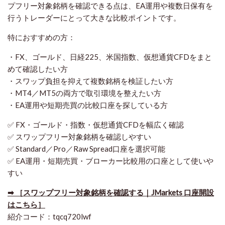
プフリー対象銘柄を確認できる点は、EA運用や複数日保有を
行うトレーダーにとって大きな比較ポイントです。
特におすすめの方：
・FX、ゴールド、日経225、米国指数、仮想通貨CFDをまと
めて確認したい方
・スワップ負担を抑えて複数銘柄を検証したい方
・MT4／MT5の両方で取引環境を整えたい方
・EA運用や短期売買の比較口座を探している方
✅ FX・ゴールド・指数・仮想通貨CFDを幅広く確認
✅ スワップフリー対象銘柄を確認しやすい
✅ Standard／Pro／Raw Spread口座を選択可能
✅ EA運用・短期売買・ブローカー比較用の口座として使いや
すい
➡ ［スワップフリー対象銘柄を確認する｜JMarkets 口座開設
はこちら］
紹介コード：tqcq720lwf