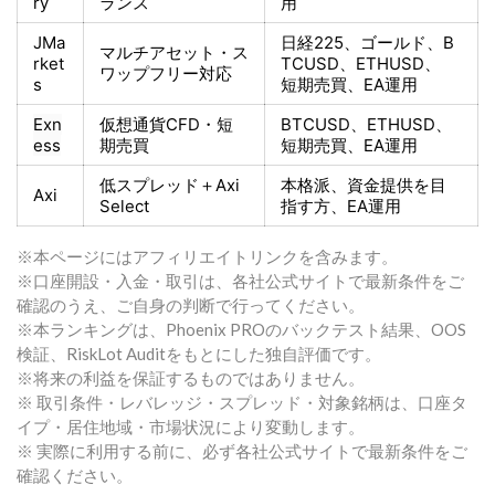
ry
ランス
用
JMa
日経225
、ゴールド、
B
マルチアセット・ス
rket
TCUSD、ETHUSD、
ワップフリー対応
s
短期売買
、EA運用
Exn
仮想通貨CFD・短
BTCUSD、ETHUSD、
ess
期売買
短期売買
、EA運用
低スプレッド＋
Axi
本格派、資金提供を目
Axi
Select
指す方
、EA運用
※本ページにはアフィリエイトリンクを含みます。
※口座開設・入金・取引は、各社公式サイトで最新条件をご
確認のうえ、ご自身の判断で行ってください。
※本ランキングは、Phoenix PROのバックテスト結果、OOS
検証、RiskLot Auditをもとにした独自評価です。
※将来の利益を保証するものではありません。
※ 取引条件・レバレッジ・スプレッド・対象銘柄は、口座タ
イプ・居住地域・市場状況により変動します。
※ 実際に利用する前に、必ず各社公式サイトで最新条件をご
確認ください。