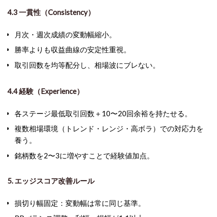
4.3 一貫性（Consistency）
月次・週次成績の
変動幅縮小
。
勝率よりも収益曲線の安定性重視。
取引回数を均等配分し、相場波にブレない。
4.4 経験（Experience）
各ステージ最低取引回数＋10〜20回余裕を持たせる。
複数相場環境（トレンド・レンジ・高ボラ）での対応力を
養う。
銘柄数を2〜3に増やすことで経験値加点。
5. エッジスコア改善ルール
損切り幅固定
：変動幅は常に同じ基準。