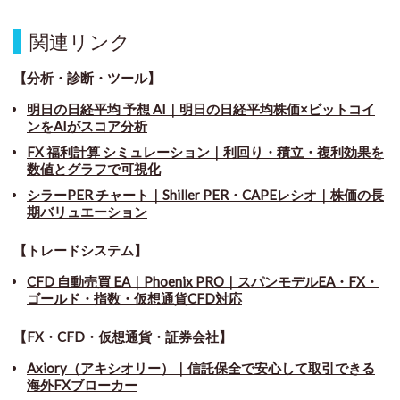
関連リンク
【分析・診断・ツール】
明日の日経平均 予想 AI｜明日の日経平均株価×ビットコイ
ンをAIがスコア分析
FX 福利計算 シミュレーション｜利回り・積立・複利効果を
数値とグラフで可視化
シラーPER チャート
｜
Shiller PER・CAPEレシオ｜株価の長
期バリュエーション
【トレードシステム】
CFD 自動売買 EA｜Phoenix PRO｜スパンモデルEA・FX・
ゴールド・指数・仮想通貨CFD対応
【FX・CFD・仮想通貨・証券会社】
Axiory（アキシオリー）｜信託保全で安心して取引できる
海外FXブローカー