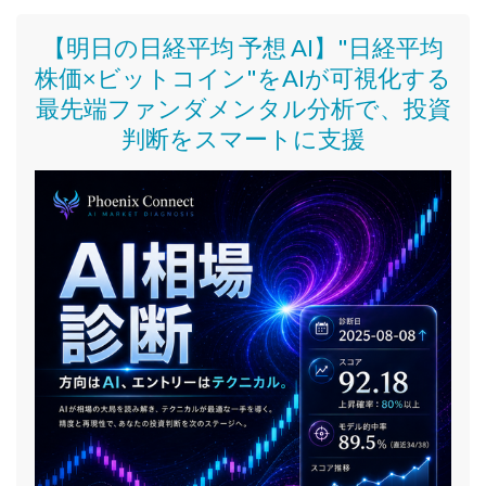
【明日の日経平均 予想 AI】"日経平均
株価
×ビットコイン
"をAIが可視化する
最先端ファンダメンタル分析で、投資
判断をスマートに支援