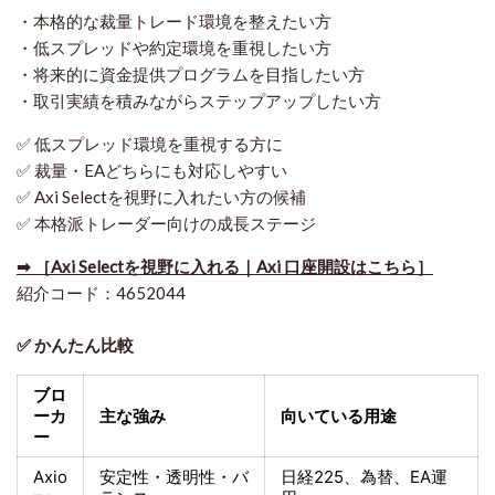
・本格的な裁量トレード環境を整えたい方
・低スプレッドや約定環境を重視したい方
・将来的に資金提供プログラムを目指したい方
・取引実績を積みながらステップアップしたい方
✅ 低スプレッド環境を重視する方に
✅ 裁量・EAどちらにも対応しやすい
✅ Axi Selectを視野に入れたい方の候補
✅ 本格派トレーダー向けの成長ステージ
➡ ［Axi Selectを視野に入れる｜Axi 口座開設はこちら］
紹介コード：4652044
✅ かんたん比較
ブロ
ーカ
主な強み
向いている用途
ー
Axio
安定性・透明性・バ
日経225
、為替、EA運