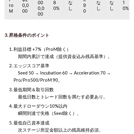
00
8
な
な
な
1
ro
0,0
9
0,0
0%
し
し
し
0%
M
00
0
00
3. 昇格条件のポイント
利益目標 +7%（ProM除く）
期間内累計で達成（提供資金込み残高基準）。
エッジスコア基準
Seed 50 → Incubation 60 → Acceleration 70 →
Pro/Pro500/ProM 90。
最低期間＆取引回数
最低日数とトレード回数を満たす必要あり。
最大ドローダウン10%以内
瞬間到達で失格（Seed除く）。
最低自己資本達成
次ステージ所定金額以上の残高維持必須。