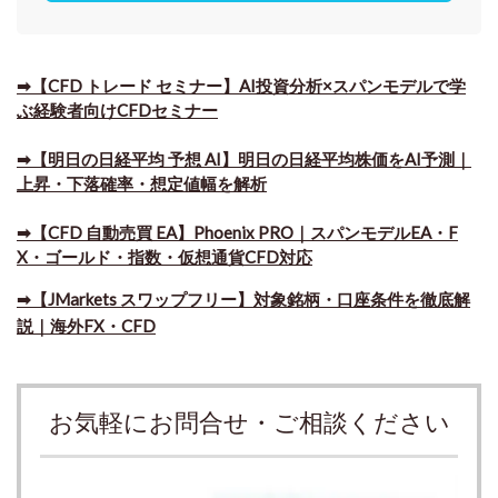
➡【CFD トレード セミナー】AI投資分析×スパンモデルで学
ぶ経験者向けCFDセミナー
➡【明日の日経平均 予想 AI】明日の日経平均株価をAI予測｜
上昇・下落確率・想定値幅を解析
➡​【CFD 自動売買 EA】Phoenix PRO｜スパンモデルEA・F
X・ゴールド・指数・仮想通貨CFD対応
➡​【JMarkets スワップフリー】対象銘柄・口座条件を徹底解
説｜海外FX・CFD
お気軽にお問合せ・ご相談ください