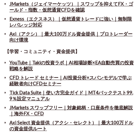
JMarkets（ジェイマーケッツ）｜スワップを抑えてFX・ゴ
ールド・指数・仮想通貨CFDを確認
Exness（エクスネス）｜仮想通貨トレードに強い｜無制限
レバレッジ対応
Axi（アクシ）｜最大100万ドル資金提供｜プロトレーダー
向け環境
【学習・コミュニティ・資金提供】
YouTube｜Takiの投資ラボ｜AI相場診断×EA自動売買の投資
戦略を解説
CFD トレード セミナー
｜
AI投資分析×スパンモデルで学ぶ
経験者向けCFDセミナー
Tick Data Suite
｜
使い方完全ガイド｜MT4バックテスト99.
9％設定マニュアル
JMarkets スワップフリー
｜
対象銘柄・口座条件を徹底解説
｜海外FX・CFD
Axi Select 資金提供（アクシ・セレクト）｜最大100万ドル
の資金提供ルート