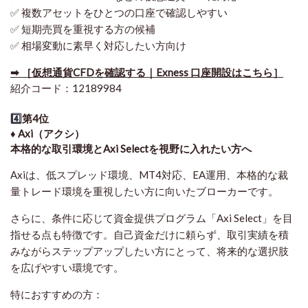
✅ 複数アセットをひとつの口座で確認しやすい
✅ 短期売買を重視する方の候補
✅ 相場変動に素早く対応したい方向け
➡ ［仮想通貨CFDを確認する｜Exness 口座開設はこちら］
紹介コード：12189984
4️⃣
第4位
♦️ Axi（アクシ）
本格的な取引環境とAxi Selectを視野に入れたい方へ
Axiは、低スプレッド環境、MT4対応、EA運用、本格的な裁
量トレード環境を重視したい方に向いたブローカーです。
さらに、条件に応じて資金提供プログラム「Axi Select」を目
指せる点も特徴です。自己資金だけに頼らず、取引実績を積
みながらステップアップしたい方にとって、将来的な選択肢
を広げやすい環境です。
特におすすめの方：