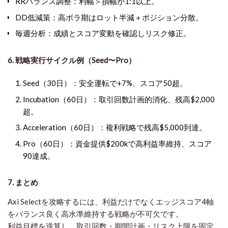
RRバランス調整
：利幅＞損幅が1:1以上。
DD低減策
：高ボラ期はロット半減＋ポジション分散。
毎週分析
：成績とスコア変動を確認しリスク修正。
6. 戦略実行サイクル例（Seed〜Pro）
Seed（30日）
：安全運転で+7%、スコア50超。
Incubation（60日）
：取引回数計画的消化、残高$2,000
超。
Acceleration（60日）
：複利戦略で残高$5,000到達。
Pro（60日）
：資金提供$200kで高利益率維持、スコア
90達成。
7. まとめ
Axi Selectを攻略するには、利益だけでなく
エッジスコア4軸
をバランス良く高水準維持する戦略
が不可欠です。
利益目標を逆算し、取引回数・期間計画・リスク上限を固定