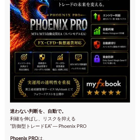
迷わない判断を、自動で。
利確を伸ばし、リスクを抑える
“防御型トレードEA” ― Phoenix PRO
Phoenix PRO
は、