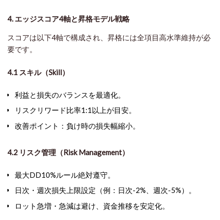
4. エッジスコア4軸と昇格モデル戦略
スコアは以下4軸で構成され、昇格には全項目高水準維持が必
要です。
4.1 スキル（Skill）
利益と損失のバランス
を最適化。
リスクリワード比率1:1以上
が目安。
改善ポイント
：負け時の損失幅縮小。
4.2 リスク管理（Risk Management）
最大DD10%ルール絶対遵守。
日次・週次損失上限
設定（例：日次-2%、週次-5%）。
ロット急増・急減は避け、資金推移を安定化。