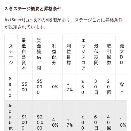
2. 各ステージ概要と昇格条件
Axi Selectには以下の6段階があり、ステージごとに昇格条件
が設定されています。
最
資
エ
ス
低
金
利
利
ッ
最
取
最
テ
自
提
益
益
ジ
低
引
大
ー
己
供
配
目
ス
期
回
D
ジ
資
上
分
標
コ
間
数
D
本
限
ア
S
$5,
≥
3
2
e
$5
+
な
00
0%
5
0
0
e
00
7%
し
0
0
日
回
d
In
c
u
$1,
$2
≥
6
4
4
+
1
b
00
0,0
6
0
0
0%
7%
0%
at
0
00
0
日
回