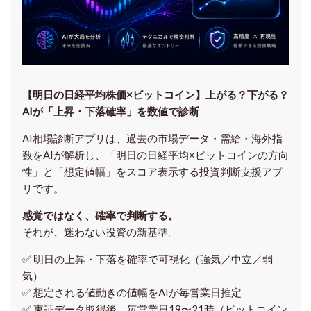
【明日の⽇経平均株価×ビットコイン】上がる？下がる？
AIが「上昇・下落確率」を数値で診断
AI相場診断アプリは、過去の市場データ・需給・海外指
数をAIが解析し、「明日の日経平均
×ビットコイン
の方向
性」と「想定値幅」をスコア表示する投資判断支援アプ
リです。
感覚ではなく、確率で判断する。
それが、迷わない投資の新基準。
✅ 明日の上昇・下落を
確率で可視化
（強気／中立／弱
気）
✅ 想定される値動きの
値幅をAIが毎営業日推定
✅ 東証データ取得後、
毎営業日19〜21時（ビットコイン