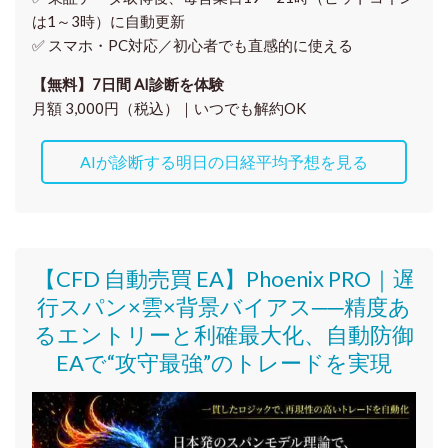
は1～3時）に自動更新
✅ スマホ・PC対応／
初心者でも直感的に使える
【無料】7日間 AI診断を体験
月額 3,000円（税込）｜いつでも解約OK
AIが診断する明日の日経平均予想を見る
【CFD 自動売買 EA】Phoenix PRO｜遅
行スパン×雲×背景バイアス──精度あ
るエントリーと利確最大化、自動防御
EAで“攻守最強”のトレードを実現