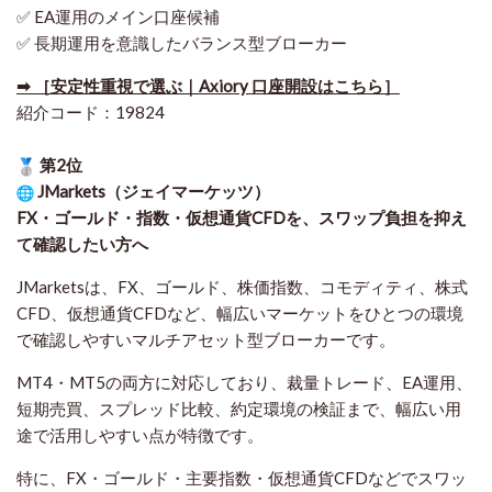
✅ EA運用のメイン口座候補
✅ 長期運用を意識したバランス型ブローカー
➡ ［安定性重視で選ぶ｜Axiory 口座開設はこちら］
紹介コード：19824
第2位
JMarkets（ジェイマーケッツ）
FX・ゴールド・指数・仮想通貨CFDを、スワップ負担を抑え
て確認したい方
へ
JMarketsは、FX、ゴールド、株価指数、コモディティ、株式
CFD、仮想通貨CFDなど、幅広いマーケットをひとつの環境
で確認しやすいマルチアセット型ブローカーです。
MT4・MT5の両方に対応しており、裁量トレード、EA運用、
短期売買、スプレッド比較、約定環境の検証まで、幅広い用
途で活用しやすい点が特徴です。
特に、FX・ゴールド・主要指数・仮想通貨CFDなどでスワッ