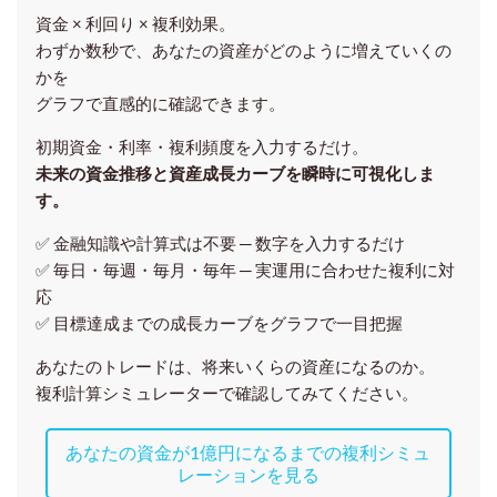
資金 × 利回り × 複利効果。
わずか数秒で、あなたの資産がどのように増えていくの
かを
グラフで直感的に確認できます。
初期資金・利率・複利頻度を入力するだけ。
未来の資金推移と資産成長カーブを瞬時に可視化しま
す。
✅ 金融知識や計算式は不要 ─ 数字を入力するだけ
✅ 毎日・毎週・毎月・毎年 ─ 実運用に合わせた複利に対
応
✅ 目標達成までの成長カーブをグラフで一目把握
あなたのトレードは、将来いくらの資産になるのか。
複利計算シミュレーターで確認してみてください。
あなたの資金が1億円になるまでの複利シミュ
レーションを見る