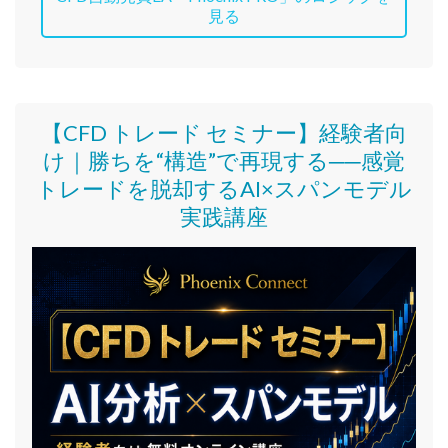
見る
【CFD トレード セミナー】
経験者向
け｜
勝ちを“構造”で再現する──感覚
トレードを脱却するAI×スパンモデル
実践講座