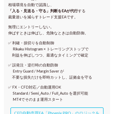
相場環境を自動で認識し、
「入る・見送る・守る」判断をEAが代行
する
裁量迷いを減らすトレード支援EAです。
無理にエントリーしない。
伸ばすときは伸ばし、危険なときは自動防御。
✅
利確・損切りを自動制御
Rikaku Histogram × トレーリングストップで
利益を伸ばしつつ、最適なタイミングで確定
✅
誤発注・逆行時の自動防御
Entry Guard / Margin Saver が
不要な損失だけを即時カットし、証拠金を守る
✅
FX・CFD対応／自動運用OK
Standard / Semi_Auto / Full_Auto を選択可能
MT4でそのまま運用スタート
CFD自動売買EA「Phoenix PRO」のロジックを