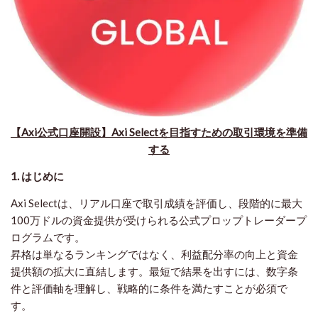
【Axi公式口座開設】Axi Selectを目指すための取引環境を準備
する
1. はじめに
Axi Selectは、リアル口座で取引成績を評価し、段階的に最大
100万ドル
の資金提供が受けられる公式プロップトレーダープ
ログラムです。
昇格は単なるランキングではなく、
利益配分率の向上
と
資金
提供額の拡大
に直結します。最短で結果を出すには、数字条
件と評価軸を理解し、戦略的に条件を満たすことが必須で
す。