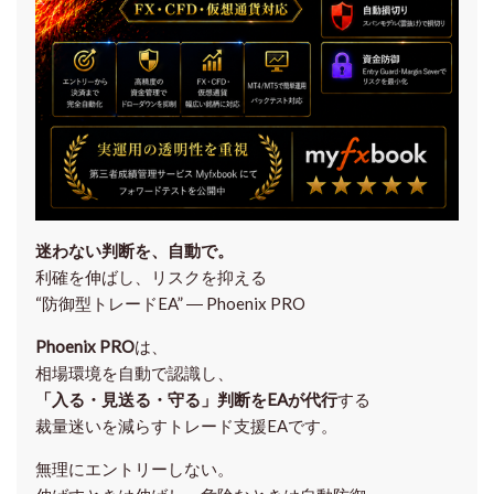
迷わない判断を、自動で。
利確を伸ばし、リスクを抑える
“防御型トレードEA” ― Phoenix PRO
Phoenix PRO
は、
相場環境を自動で認識し、
「入る・見送る・守る」判断をEAが代行
する
裁量迷いを減らすトレード支援EAです。
無理にエントリーしない。