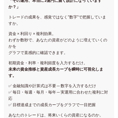
「その運用、本当に1億円に届く設計になっています
か？」
トレードの成果を、感覚ではなく“数字”で把握していま
すか。
資金 × 利回り × 複利効果。
わずか数秒で、あなたの資産がどのように増えていくの
かを
グラフで直感的に確認できます。
初期資金・利率・複利頻度を入力するだけ。
未来の資金推移と資産成長カーブを瞬時に可視化しま
す。
✅ 金融知識や計算式は不要 ─ 数字を入力するだけ
✅ 毎日・毎週・毎月・毎年 ─ 実運用に合わせた複利に対
応
✅ 目標達成までの成長カーブをグラフで一目把握
あなたのトレードは、将来いくらの資産になるのか。