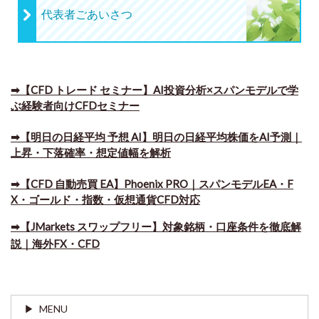
代表者ごあいさつ
➡【CFD トレード セミナー】AI投資分析×スパンモデルで学
ぶ経験者向けCFDセミナー
➡【明日の日経平均 予想 AI】明日の日経平均株価をAI予測｜
上昇・下落確率・想定値幅を解析
➡​【CFD 自動売買 EA】Phoenix PRO｜スパンモデルEA・F
X・ゴールド・指数・仮想通貨CFD対応
➡​【JMarkets スワップフリー】対象銘柄・口座条件を徹底解
説｜海外FX・CFD
MENU