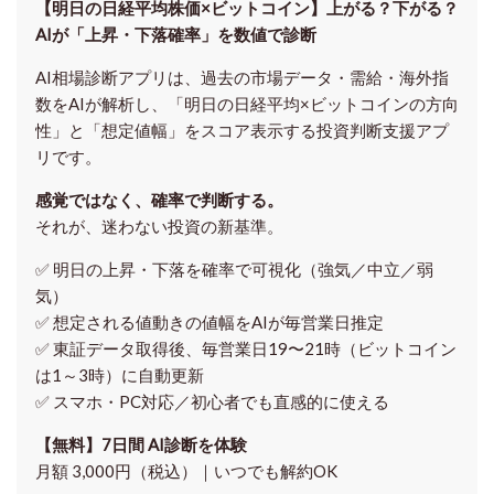
【明日の⽇経平均株価×ビットコイン】上がる？下がる？
AIが「上昇・下落確率」を数値で診断
AI相場診断アプリは、過去の市場データ・需給・海外指
数をAIが解析し、「明日の日経平均
×ビットコイン
の方向
性」と「想定値幅」をスコア表示する投資判断支援アプ
リです。
感覚ではなく、確率で判断する。
それが、迷わない投資の新基準。
✅ 明日の上昇・下落を
確率で可視化
（強気／中立／弱
気）
✅ 想定される値動きの
値幅をAIが毎営業日推定
✅ 東証データ取得後、
毎営業日19〜21時（ビットコイン
は1～3時）に自動更新
✅ スマホ・PC対応／
初心者でも直感的に使える
【無料】7日間 AI診断を体験
月額 3,000円（税込）｜いつでも解約OK