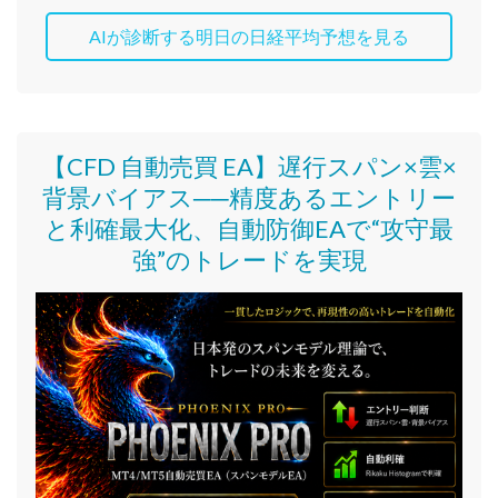
AIが診断する明日の日経平均予想を見る
【CFD 自動売買 EA】遅行スパン×雲×
背景バイアス──精度あるエントリー
と利確最大化、自動防御EAで“攻守最
強”のトレードを実現