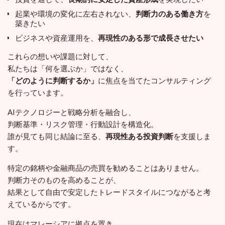
起業や環境の変化に左右されない、
判断力のある働き方
を
築きたい
ビジネスや資産運用を、
再現性のある形
で成長させたい
これらの想いや課題に対して、
私たちは「
何を選ぶか
」ではなく、
「
どのように判断するか
」
に焦点を当てたコンサルティング
を行っています。
AIテクノロジーと戦略分析を融合し、
判断基準・リスク管理・行動設計を構造化。
誰が見ても同じ結論に至る、
再現性ある投資判断
を支援しま
す。
特定の銘柄や金融商品の売買を勧めることはありません。
判断力そのものを高めることが、
結果として
自由で安定したトレードスタイル
につながると考
えているからです。
現在はマレーシアに拠点を置き、