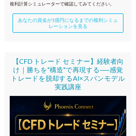
複利計算シミュレーターで確認してみてください。
あなたの資金が1億円になるまでの複利シミュ
レーションを見る
【CFD トレード セミナー】
経験者向
け｜
勝ちを“構造”で再現する──感覚
トレードを脱却するAI×スパンモデル
実践講座