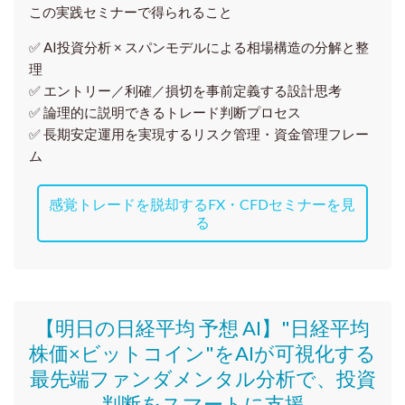
この実践セミナーで得られること
✅ AI投資分析 × スパンモデルによる相場構造の分解と整
理
✅ エントリー／利確／損切を事前定義する設計思考
✅ 論理的に説明できるトレード判断プロセス
✅ 長期安定運用を実現するリスク管理・資金管理フレー
ム
感覚トレードを脱却するFX・CFDセミナーを見
る
【明日の日経平均 予想 AI】"日経平均
株価
×ビットコイン
"をAIが可視化する
最先端ファンダメンタル分析で、投資
判断をスマートに支援