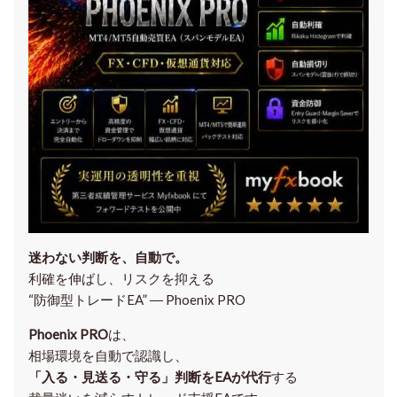
迷わない判断を、自動で。
利確を伸ばし、リスクを抑える
“防御型トレードEA” ― Phoenix PRO
Phoenix PRO
は、
相場環境を自動で認識し、
「入る・見送る・守る」判断をEAが代行
する