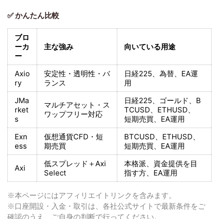
✅ かんたん比較
ブロ
ーカ
主な強み
向いている用途
ー
Axio
安定性・透明性・バ
日経225
、為替、EA運
ry
ランス
用
JMa
日経225
、ゴールド、
B
マルチアセット・ス
rket
TCUSD、ETHUSD、
ワップフリー対応
s
短期売買
、EA運用
Exn
仮想通貨CFD・短
BTCUSD、ETHUSD、
ess
期売買
短期売買
、EA運用
低スプレッド＋
Axi
本格派、資金提供を目
Axi
Select
指す方
、EA運用
※本ページにはアフィリエイトリンクを含みます。
※口座開設・入金・取引は、各社公式サイトで最新条件をご
確認のうえ、ご自身の判断で行ってください。