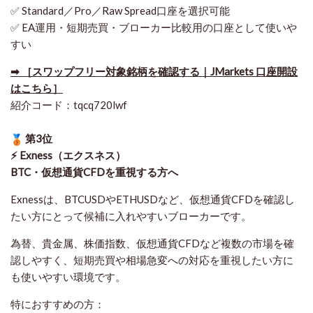
✅ Standard／Pro／Raw Spread口座を選択可能
✅ EA運用・短期売買・ブローカー比較用の口座として使いや
すい
➡ ［スワップフリー対象銘柄を確認する｜JMarkets 口座開設
はこちら］
紹介コード：tqcq720lwf
第3位
⚡ Exness（エクスネス）
BTC・仮想通貨CFDを重視する方へ
Exnessは、BTCUSDやETHUSDなど、仮想通貨CFDを確認し
たい方にとって候補に入れやすいブローカーです。
為替、貴金属、株価指数、仮想通貨CFDなど複数の市場を確
認しやすく、短期売買や相場急変への対応を重視したい方に
も使いやすい環境です。
特におすすめの方：