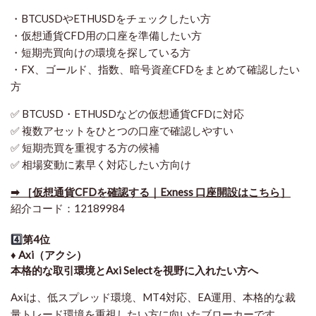
・BTCUSDやETHUSDをチェックしたい方
・仮想通貨CFD用の口座を準備したい方
・短期売買向けの環境を探している方
・FX、ゴールド、指数、暗号資産CFDをまとめて確認したい
方
✅ BTCUSD・ETHUSDなどの仮想通貨CFDに対応
✅ 複数アセットをひとつの口座で確認しやすい
✅ 短期売買を重視する方の候補
✅ 相場変動に素早く対応したい方向け
➡ ［仮想通貨CFDを確認する｜Exness 口座開設はこちら］
紹介コード：12189984
4️⃣
第4位
♦️ Axi（アクシ）
本格的な取引環境とAxi Selectを視野に入れたい方へ
Axiは、低スプレッド環境、MT4対応、EA運用、本格的な裁
量トレード環境を重視したい方に向いたブローカーです。