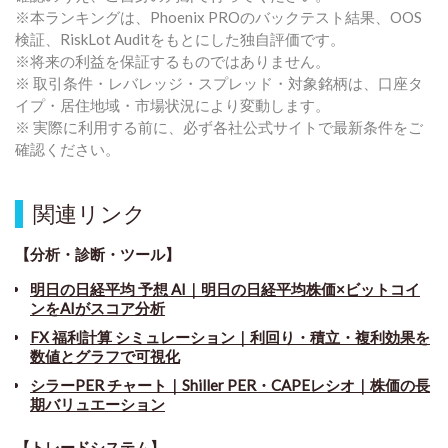
※本ランキングは、Phoenix PROのバックテスト結果、OOS
検証、RiskLot Auditをもとにした独自評価です。
※将来の利益を保証するものではありません。
※ 取引条件・レバレッジ・スプレッド・対象銘柄は、口座タ
イプ・居住地域・市場状況により変動します。
※ 実際に利用する前に、必ず各社公式サイトで最新条件をご
確認ください。
関連リンク
【分析・診断・ツール】
明日の日経平均 予想 AI｜明日の日経平均株価×ビットコイ
ンをAIがスコア分析
FX 福利計算 シミュレーション｜利回り・積立・複利効果を
数値とグラフで可視化
シラーPER チャート
｜
Shiller PER・CAPEレシオ｜株価の長
期バリュエーション
【トレードシステム】