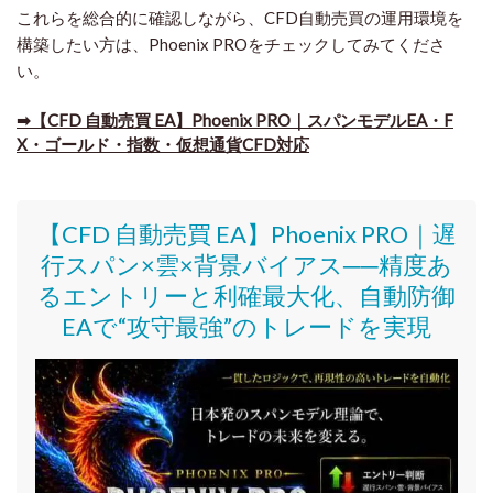
これらを総合的に確認しながら、CFD自動売買の運用環境を
構築したい方は、Phoenix PROをチェックしてみてくださ
い。
➡​
【CFD 自動売買 EA】Phoenix PRO｜スパンモデルEA・F
X・ゴールド・指数・仮想通貨CFD対応
【CFD 自動売買 EA】Phoenix PRO｜遅
行スパン×雲×背景バイアス──精度あ
るエントリーと利確最大化、自動防御
EAで“攻守最強”のトレードを実現