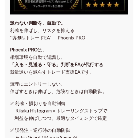
迷わない判断を、自動で。
利確を伸ばし、リスクを抑える
“防御型トレードEA” ― Phoenix PRO
Phoenix PRO
は、
相場環境を自動で認識し、
「入る・見送る・守る」判断をEAが代行
する
裁量迷いを減らすトレード支援EAです。
無理にエントリーしない。
伸ばすときは伸ばし、危険なときは自動防御。
✅
利確・損切りを自動制御
Rikaku Histogram × トレーリングストップで
利益を伸ばしつつ、最適なタイミングで確定
✅
誤発注・逆行時の自動防御
Entry Guard / Margin Saver が