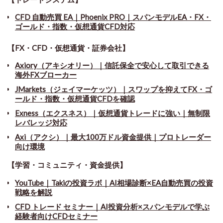
CFD 自動売買 EA｜Phoenix PRO｜スパンモデルEA・FX・
ゴールド・指数・仮想通貨CFD対応
【FX・CFD・仮想通貨・証券会社】
Axiory（アキシオリー）｜信託保全で安心して取引できる
海外FXブローカー
JMarkets（ジェイマーケッツ）｜スワップを抑えてFX・ゴ
ールド・指数・仮想通貨CFDを確認
Exness（エクスネス）｜仮想通貨トレードに強い｜無制限
レバレッジ対応
Axi（アクシ）｜最大100万ドル資金提供｜プロトレーダー
向け環境
【学習・コミュニティ・資金提供】
YouTube｜Takiの投資ラボ｜AI相場診断×EA自動売買の投資
戦略を解説
CFD トレード セミナー
｜
AI投資分析×スパンモデルで学ぶ
経験者向けCFDセミナー