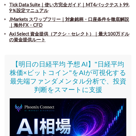
Tick Data Suite
｜
使い方完全ガイド｜MT4バックテスト99.
9％設定マニュアル
JMarkets スワップフリー
｜
対象銘柄・口座条件を徹底解説
｜海外FX・CFD
Axi Select 資金提供（アクシ・セレクト）｜最大100万ドル
の資金提供ルート
【明日の日経平均 予想 AI】"日経平均
株価
×ビットコイン
"をAIが可視化する
最先端ファンダメンタル分析で、投資
判断をスマートに支援