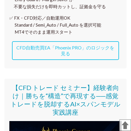
不要な損失だけを即時カットし、証拠金を守る
✅
FX・CFD対応／自動運用OK
Standard / Semi_Auto / Full_Auto を選択可能
MT4でそのまま運用スタート
CFD自動売買EA「Phoenix PRO」のロジックを
見る
【CFD トレード セミナー】
経験者向
け｜
勝ちを“構造”で再現する──感覚
トレードを脱却するAI×スパンモデル
実践講座