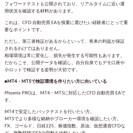
フォワードテストも公開されており、リアルタイムに近い運
用状況を確認する材料があります。
これは、CFD 自動売買 EAを慎重に選びたい経験者にとって重
要なポイントです。
ただし、第三者検証があるからといって、将来の利益が保証
されるわけではありません。
相場環境は常に変化し、損失が発生する可能性もあります。
だからこそ、公開データを確認し、自分自身でもデモ口座や
小ロットで検証する姿勢が大切です。
■MT4・MT5で検証環境を作りたい方に向いている
Phoenix PROは、MT4・MT5に対応したCFD 自動売買 EAで
す。
MT4で安定したバックテストを行いたい方。
MT5でより多様な銘柄やブローカー環境を確認したい方。
FX、ゴールド、日経225、株価指数、原油、仮想通貨CFDな
ど、複数銘柄でEAの挙動を比較したい方。