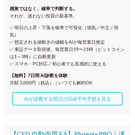
感覚ではなく、確率で判断する。
それが、迷わない投資の新基準。
✅ 明日の上昇・下落を
確率で可視化
（強気／中立／弱
気）
✅ 想定される値動きの
値幅をAIが毎営業日推定
✅ 東証データ取得後、
毎営業日19〜21時（ビットコイン
は1～3時）に自動更新
✅ スマホ・PC対応／
初心者でも直感的に使える
【無料】7日間 AI診断を体験
月額 3,000円（税込）｜いつでも解約OK
AIが診断する明日の日経平均予想を見る
【CFD 自動売買 EA】Phoenix PRO｜遅