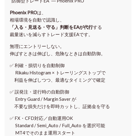
“防御型トレードEA” ― Phoenix PRO
Phoenix PRO
は、
相場環境を自動で認識し、
「入る・見送る・守る」判断をEAが代行
する
裁量迷いを減らすトレード支援EAです。
無理にエントリーしない。
伸ばすときは伸ばし、危険なときは自動防御。
✅
利確・損切りを自動制御
Rikaku Histogram × トレーリングストップで
利益を伸ばしつつ、最適なタイミングで確定
✅
誤発注・逆行時の自動防御
Entry Guard / Margin Saver が
不要な損失だけを即時カットし、証拠金を守る
✅
FX・CFD対応／自動運用OK
Standard / Semi_Auto / Full_Auto を選択可能
MT4でそのまま運用スタート