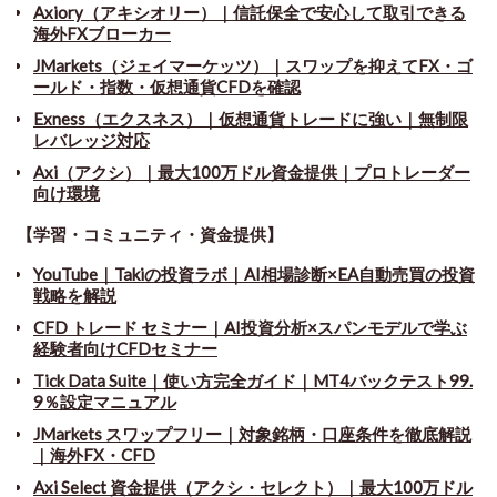
Axiory（アキシオリー）｜信託保全で安心して取引できる
海外FXブローカー
JMarkets（ジェイマーケッツ）｜スワップを抑えてFX・ゴ
ールド・指数・仮想通貨CFDを確認
Exness（エクスネス）｜仮想通貨トレードに強い｜無制限
レバレッジ対応
Axi（アクシ）｜最大100万ドル資金提供｜プロトレーダー
向け環境
【学習・コミュニティ・資金提供】
YouTube｜Takiの投資ラボ｜AI相場診断×EA自動売買の投資
戦略を解説
CFD トレード セミナー
｜
AI投資分析×スパンモデルで学ぶ
経験者向けCFDセミナー
Tick Data Suite
｜
使い方完全ガイド｜MT4バックテスト99.
9％設定マニュアル
JMarkets スワップフリー
｜
対象銘柄・口座条件を徹底解説
｜海外FX・CFD
Axi Select 資金提供（アクシ・セレクト）｜最大100万ドル