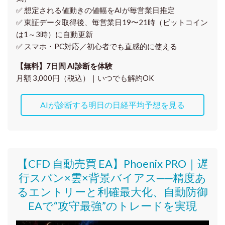
✅ 想定される値動きの
値幅をAIが毎営業日推定
✅ 東証データ取得後、
毎営業日19〜21時（ビットコイン
は1～3時）に自動更新
✅ スマホ・PC対応／
初心者でも直感的に使える
【無料】7日間 AI診断を体験
月額 3,000円（税込）｜いつでも解約OK
AIが診断する明日の日経平均予想を見る
【CFD 自動売買 EA】Phoenix PRO｜遅
行スパン×雲×背景バイアス──精度あ
るエントリーと利確最大化、自動防御
EAで“攻守最強”のトレードを実現