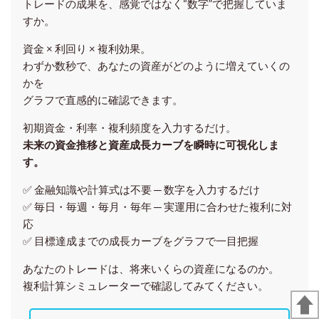
トレードの成果を、感覚ではなく“数字”で把握していま
すか。
資金 × 利回り × 複利効果。
わずか数秒で、あなたの資産がどのように増えていくの
かを
グラフで直感的に確認できます。
初期資金・利率・複利頻度を入力するだけ。
未来の資金推移と資産成長カーブを瞬時に可視化しま
す。
✅ 金融知識や計算式は不要 ─ 数字を入力するだけ
✅ 毎日・毎週・毎月・毎年 ─ 実運用に合わせた複利に対
応
✅ 目標達成までの成長カーブをグラフで一目把握
あなたのトレードは、将来いくらの資産になるのか。
複利計算シミュレーターで確認してみてください。