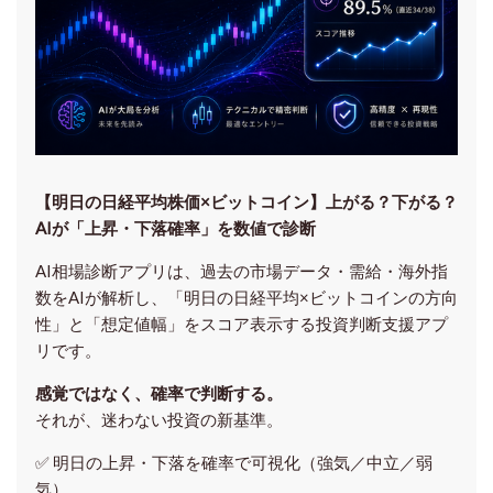
【明日の⽇経平均株価×ビットコイン】上がる？下がる？
AIが「上昇・下落確率」を数値で診断
AI相場診断アプリは、過去の市場データ・需給・海外指
数をAIが解析し、「明日の日経平均
×ビットコイン
の方向
性」と「想定値幅」をスコア表示する投資判断支援アプ
リです。
感覚ではなく、確率で判断する。
それが、迷わない投資の新基準。
✅ 明日の上昇・下落を
確率で可視化
（強気／中立／弱
気）