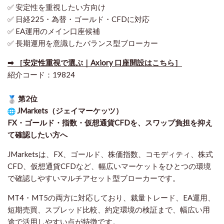
✅ 安定性を重視したい方向け
✅ 日経225・為替・ゴールド・CFDに対応
✅ EA運用のメイン口座候補
✅ 長期運用を意識したバランス型ブローカー
➡ ［安定性重視で選ぶ｜Axiory 口座開設はこちら］
紹介コード：19824
第2位
JMarkets（ジェイマーケッツ）
FX・ゴールド・指数・仮想通貨CFDを、スワップ負担を抑え
て確認したい方
へ
JMarketsは、FX、ゴールド、株価指数、コモディティ、株式
CFD、仮想通貨CFDなど、幅広いマーケットをひとつの環境
で確認しやすいマルチアセット型ブローカーです。
MT4・MT5の両方に対応しており、裁量トレード、EA運用、
短期売買、スプレッド比較、約定環境の検証まで、幅広い用
途で活用しやすい点が特徴です。