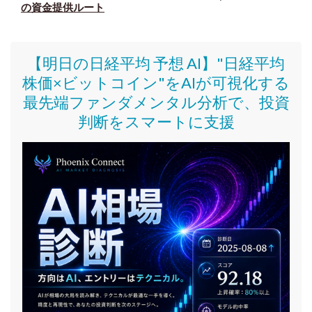
の資金提供ルート
【明日の日経平均 予想 AI】"日経平均
株価
×ビットコイン
"をAIが可視化する
最先端ファンダメンタル分析で、投資
判断をスマートに支援