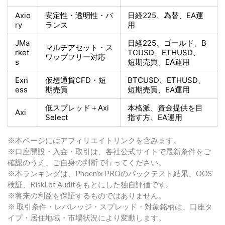
Axio
安定性・透明性・バ
日経225
、為替、EA運
ry
ランス
用
JMa
日経225
、ゴールド、
B
マルチアセット・ス
rket
TCUSD、ETHUSD、
ワップフリー対応
s
短期売買
、EA運用
Exn
仮想通貨CFD・短
BTCUSD、ETHUSD、
ess
期売買
短期売買
、EA運用
低スプレッド＋
Axi
本格派、資金提供を目
Axi
Select
指す方
、EA運用
※本ページにはアフィリエイトリンクを含みます。
※口座開設・入金・取引は、各社公式サイトで最新条件をご
確認のうえ、ご自身の判断で行ってください。
※本ランキングは、Phoenix PROのバックテスト結果、OOS
検証、RiskLot Auditをもとにした独自評価です。
※将来の利益を保証するものではありません。
※ 取引条件・レバレッジ・スプレッド・対象銘柄は、口座タ
イプ・居住地域・市場状況により変動します。