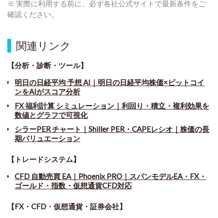
※ 実際に利用する前に、必ず各社公式サイトで最新条件をご
確認ください。
関連リンク
【分析・診断・ツール】
明日の日経平均 予想 AI｜明日の日経平均株価×ビットコイ
ンをAIがスコア分析
FX 福利計算 シミュレーション｜利回り・積立・複利効果を
数値とグラフで可視化
シラーPER チャート
｜
Shiller PER・CAPEレシオ｜株価の長
期バリュエーション
【トレードシステム】
CFD 自動売買 EA｜Phoenix PRO｜スパンモデルEA・FX・
ゴールド・指数・仮想通貨CFD対応
【FX・CFD・仮想通貨・証券会社】