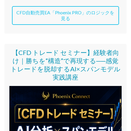
CFD自動売買EA「Phoenix PRO」のロジックを
見る
【CFD トレード セミナー】
経験者向
け｜
勝ちを“構造”で再現する──感覚
トレードを脱却するAI×スパンモデル
実践講座