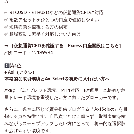
方
✅ BTCUSD・ETHUSDなどの仮想通貨CFDに対応
✅ 複数アセットをひとつの口座で確認しやすい
✅ 短期売買を重視する方の候補
✅ 相場変動に素早く対応したい方向け
➡ ［仮想通貨CFDを確認する｜Exness 口座開設はこちら］
紹介コード：12189984
4️⃣
第4位
♦️ Axi（アクシ）
本格的な取引環境とAxi Selectを視野に入れたい方へ
Axiは、低スプレッド環境、MT4対応、EA運用、本格的な裁
量トレード環境を重視したい方に向いたブローカーです。
さらに、条件に応じて資金提供プログラム「Axi Select」を目
指せる点も特徴です。自己資金だけに頼らず、取引実績を積
みながらステップアップしたい方にとって、将来的な選択肢
を広げやすい環境です。