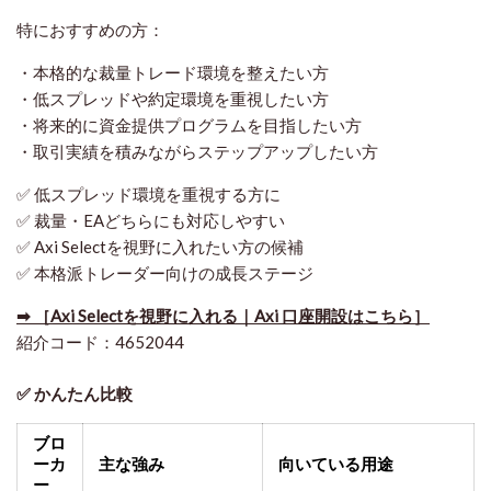
特におすすめの方：
・本格的な裁量トレード環境を整えたい方
・低スプレッドや約定環境を重視したい方
・将来的に資金提供プログラムを目指したい方
・取引実績を積みながらステップアップしたい方
✅ 低スプレッド環境を重視する方に
✅ 裁量・EAどちらにも対応しやすい
✅ Axi Selectを視野に入れたい方の候補
✅ 本格派トレーダー向けの成長ステージ
➡ ［Axi Selectを視野に入れる｜Axi 口座開設はこちら］
紹介コード：4652044
✅ かんたん比較
ブロ
ーカ
主な強み
向いている用途
ー