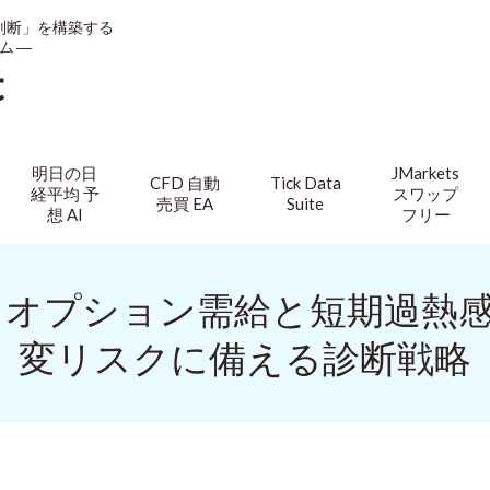
判断」を構築する
ム ―
t
明日の日
JMarkets
CFD 自動
Tick Data
経平均 予
スワップ
売買 EA
Suite
想 AI
フリー
I】オプション需給と短期過熱
変リスクに備える診断戦略