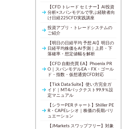
【CFD トレード セミナー】AI投資
分析×スパンモデルで学ぶ経験者向
け日経225CFD実践講座
投資アプリ・トレードシステムの
ご紹介
【明日の日経平均 予想 AI】明日の
日経平均株価をAI予測｜上昇・下
落確率・想定値幅を解析
【CFD 自動売買 EA】Phoenix PR
O｜スパンモデルEA・FX・ゴール
ド・指数・仮想通貨CFD対応
【Tick Data Suite】使い方完全ガ
イド｜MT4バックテスト99.9％設
定マニュアル
【シラーPER チャート】Shiller PE
R・CAPEレシオ｜株価の長期バリ
ュエーション
【JMarkets スワップフリー】対象