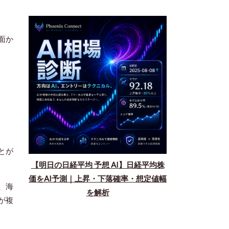
面か
とが
【明日の日経平均 予想 AI】日経平均株
価をAI予測｜上昇・下落確率・想定値幅
、海
を解析
が複