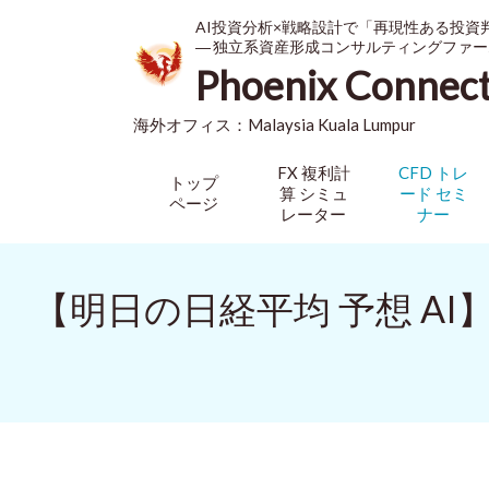
AI投資分析×戦略設計で「再現性ある投資
― 独立系資産形成コンサルティングファー
Phoenix Connec
海外オフィス：
Malaysia
Kuala Lumpur
FX 複利計
CFD トレ
トップ
算 シミュ
ード セミ
ページ
レーター
ナー
【明日の日経平均 予想 A