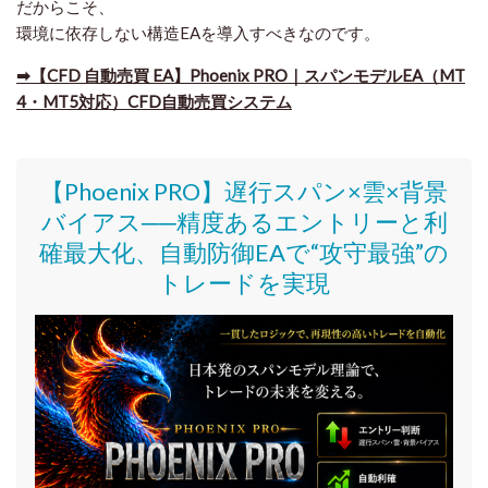
だからこそ、
環境に依存しない構造EAを導入すべきなのです。
➡​【CFD 自動売買 EA】Phoenix PRO｜スパンモデルEA（MT
4・MT5対応）CFD自動売買システム
【Phoenix PRO】遅行スパン×雲×背景
バイアス──精度あるエントリーと利
確最大化、自動防御EAで“攻守最強”の
トレードを実現