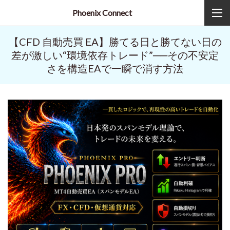
Phoenix Connect
【CFD 自動売買 EA】勝てる日と勝てない日の
差が激しい“環境依存トレード”──その不安定
さを構造EAで一瞬で消す方法