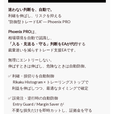
迷わない判断を、自動で。
利確を伸ばし、リスクを抑える
“防御型トレードEA” ― Phoenix PRO
Phoenix PRO
は、
相場環境を自動で認識し、
「入る・見送る・守る」判断をEAが代行
する
裁量迷いを減らすトレード支援EAです。
無理にエントリーしない。
伸ばすときは伸ばし、危険なときは自動防御。
✅
利確・損切りを自動制御
Rikaku Histogram × トレーリングストップで
利益を伸ばしつつ、最適なタイミングで確定
✅
誤発注・逆行時の自動防御
Entry Guard / Margin Saver が
不要な損失だけを即時カットし、証拠金を守る