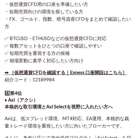
・仮想通貨CFD用の口座を準備したい方
・短期売買向けの環境を探している方
・FX、ゴールド、指数、暗号資産CFDをまとめて確認したい
方
✅ BTCUSD・ETHUSDなどの仮想通貨CFDに対応
✅ 複数アセットをひとつの口座で確認しやすい
✅ 短期売買を重視する方の候補
✅ 相場変動に素早く対応したい方向け
➡ ［仮想通貨CFDを確認する｜Exness 口座開設はこちら］
紹介コード：12189984
4️⃣
第4位
♦️ Axi（アクシ）
本格的な取引環境とAxi Selectを視野に入れたい方へ
Axiは、低スプレッド環境、MT4対応、EA運用、本格的な裁
量トレード環境を重視したい方に向いたブローカーです。
さらに、条件に応じて資金提供プログラム「Axi Select」を目