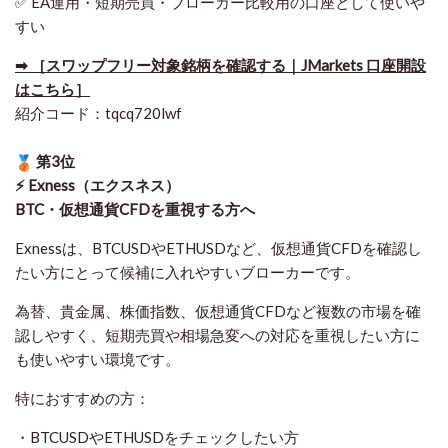
✅ EA運用・短期売買・ブローカー比較用の口座として使いや
すい
➡ ［スワップフリー対象銘柄を確認する｜JMarkets 口座開設
はこちら］
紹介コード：tqcq720lwf
第3位
⚡ Exness（エクスネス）
BTC・仮想通貨CFDを重視する方へ
Exnessは、BTCUSDやETHUSDなど、仮想通貨CFDを確認し
たい方にとって候補に入れやすいブローカーです。
為替、貴金属、株価指数、仮想通貨CFDなど複数の市場を確
認しやすく、短期売買や相場急変への対応を重視したい方に
も使いやすい環境です。
特におすすめの方：
・BTCUSDやETHUSDをチェックしたい方