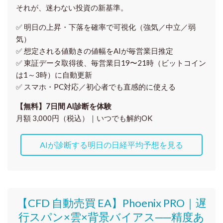
それが、迷わない投資の新基準。
✅ 明日の上昇・下落を
確率で可視化
（強気／中立／弱
気）
✅ 想定される値動きの
値幅をAIが毎営業日推定
✅ 東証データ取得後、
毎営業日19〜21時（ビットコイン
は1～3時）に自動更新
✅ スマホ・PC対応／
初心者でも直感的に使える
【無料】7日間 AI診断を体験
月額 3,000円（税込）｜いつでも解約OK
AIが診断する明日の日経平均予想を見る
【CFD 自動売買 EA】Phoenix PRO｜遅
行スパン×雲×背景バイアス──精度あ