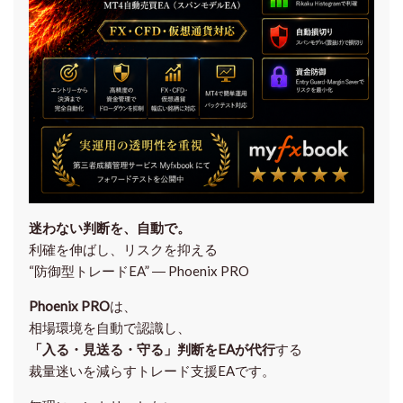
迷わない判断を、自動で。
利確を伸ばし、リスクを抑える
“防御型トレードEA” ― Phoenix PRO
Phoenix PRO
は、
相場環境を自動で認識し、
「入る・見送る・守る」判断をEAが代行
する
裁量迷いを減らすトレード支援EAです。