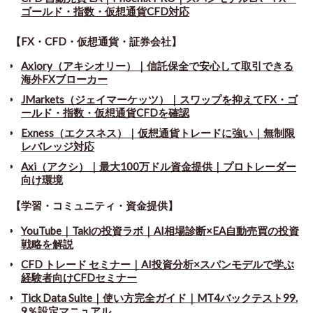
ゴールド・指数・仮想通貨CFD対応
【FX・CFD・仮想通貨・証券会社】
Axiory（アキシオリー）｜信託保全で安心して取引できる
海外FXブローカー
JMarkets（ジェイマーケッツ）｜スワップを抑えてFX・ゴ
ールド・指数・仮想通貨CFDを確認
Exness（エクスネス）｜仮想通貨トレードに強い｜無制限
レバレッジ対応
Axi（アクシ）｜最大100万ドル資金提供｜プロトレーダー
向け環境
【学習・コミュニティ・資金提供】
YouTube｜Takiの投資ラボ｜AI相場診断×EA自動売買の投資
戦略を解説
CFD トレード セミナー
｜
AI投資分析×スパンモデルで学ぶ
経験者向けCFDセミナー
Tick Data Suite
｜
使い方完全ガイド｜MT4バックテスト99.
9％設定マニュアル