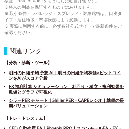
検証、RiskLot Auditをもとにした独自評価です。
※将来の利益を保証するものではありません。
※ 取引条件・レバレッジ・スプレッド・対象銘柄は、口座タ
イプ・居住地域・市場状況により変動します。
※ 実際に利用する前に、必ず各社公式サイトで最新条件をご
確認ください。
関連リンク
【分析・診断・ツール】
明日の日経平均 予想 AI｜明日の日経平均株価×ビットコイ
ンをAIがスコア分析
FX 福利計算 シミュレーション｜利回り・積立・複利効果を
数値とグラフで可視化
シラーPER チャート
｜
Shiller PER・CAPEレシオ｜株価の長
期バリュエーション
【トレードシステム】
CFD 自動売買 EA｜Phoenix PRO｜スパンモデルEA・FX・