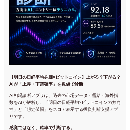
【明日の⽇経平均株価×ビットコイン】上がる？下がる？
AIが「上昇・下落確率」を数値で診断
AI相場診断アプリは、過去の市場データ・需給・海外指
数をAIが解析し、「明日の日経平均
×ビットコイン
の方向
性」と「想定値幅」をスコア表示する投資判断支援アプ
リです。
感覚ではなく、確率で判断する。