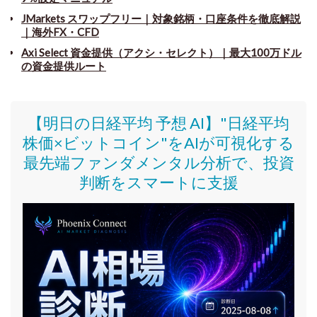
JMarkets スワップフリー
｜
対象銘柄・口座条件を徹底解説
｜海外FX・CFD
Axi Select 資金提供（アクシ・セレクト）｜最大100万ドル
の資金提供ルート
【明日の日経平均 予想 AI】"日経平均
株価
×ビットコイン
"をAIが可視化する
最先端ファンダメンタル分析で、投資
判断をスマートに支援