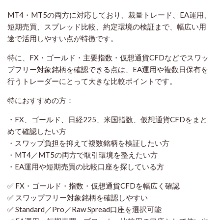
MT4・MT5の両方に対応しており、裁量トレード、EA運用、
短期売買、スプレッド比較、約定環境の検証まで、幅広い用
途で活用しやすい点が特徴です。
特に、FX・ゴールド・主要指数・仮想通貨CFDなどでスワッ
プフリー対象銘柄を確認できる点は、EA運用や複数日保有を
行うトレーダーにとって大きな比較ポイントです。
特におすすめの方：
・FX、ゴールド、日経225、米国指数、仮想通貨CFDをまと
めて確認したい方
・スワップ負担を抑えて複数銘柄を検証したい方
・MT4／MT5の両方で取引環境を整えたい方
・EA運用や短期売買の比較口座を探している方
✅ FX・ゴールド・指数・仮想通貨CFDを幅広く確認
✅ スワップフリー対象銘柄を確認しやすい
✅ Standard／Pro／Raw Spread口座を選択可能