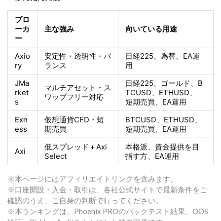
ブロ
ーカ
主な強み
向いている用途
ー
Axio
安定性・透明性・バ
日経225
、為替、EA運
ry
ランス
用
JMa
日経225
、ゴールド、
B
マルチアセット・ス
rket
TCUSD、ETHUSD、
ワップフリー対応
s
短期売買
、EA運用
Exn
仮想通貨CFD・短
BTCUSD、ETHUSD、
ess
期売買
短期売買
、EA運用
低スプレッド＋
Axi
本格派、資金提供を目
Axi
Select
指す方
、EA運用
※本ページにはアフィリエイトリンクを含みます。
※口座開設・入金・取引は、各社公式サイトで最新条件をご
確認のうえ、ご自身の判断で行ってください。
※本ランキングは、Phoenix PROのバックテスト結果、OOS