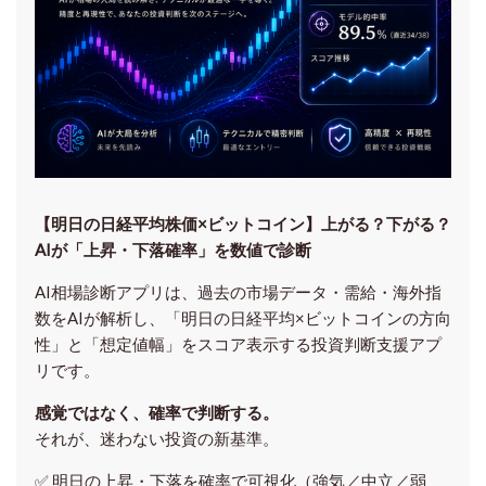
【明日の⽇経平均株価×ビットコイン】上がる？下がる？
AIが「上昇・下落確率」を数値で診断
AI相場診断アプリは、過去の市場データ・需給・海外指
数をAIが解析し、「明日の日経平均
×ビットコイン
の方向
性」と「想定値幅」をスコア表示する投資判断支援アプ
リです。
感覚ではなく、確率で判断する。
それが、迷わない投資の新基準。
✅ 明日の上昇・下落を
確率で可視化
（強気／中立／弱