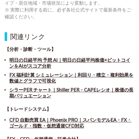
イプ・居住地域・市場状況により変動します。
※ 実際に利用する前に、必ず各社公式サイトで最新条件をご
確認ください。
関連リンク
【分析・診断・ツール】
明日の日経平均 予想 AI｜明日の日経平均株価×ビットコイ
ンをAIがスコア分析
FX 福利計算 シミュレーション｜利回り・積立・複利効果を
数値とグラフで可視化
シラーPER チャート
｜
Shiller PER・CAPEレシオ｜株価の長
期バリュエーション
【トレードシステム】
CFD 自動売買 EA｜Phoenix PRO｜スパンモデルEA・FX・
ゴールド・指数・仮想通貨CFD対応
【FX・CFD・仮想通貨・証券会社】