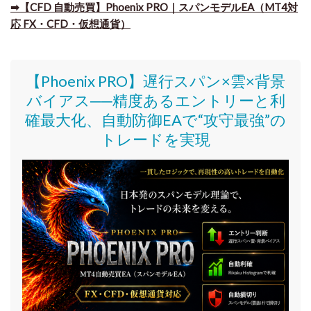
➡​【CFD 自動売買】Phoenix PRO｜スパンモデルEA（MT4対
応 FX・CFD・仮想通貨）
【Phoenix PRO】遅行スパン×雲×背景
バイアス──精度あるエントリーと利
確最大化、自動防御EAで“攻守最強”の
トレードを実現