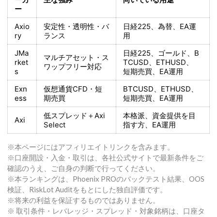
ー
Axio
安定性・透明性・バ
日経225
、為替、EA運
ry
ランス
用
JMa
日経225
、ゴールド、
B
マルチアセット・ス
rket
TCUSD、ETHUSD、
ワップフリー対応
s
短期売買
、EA運用
Exn
仮想通貨CFD・短
BTCUSD、ETHUSD、
ess
期売買
短期売買
、EA運用
低スプレッド＋
Axi
本格派、資金提供を目
Axi
Select
指す方
、EA運用
※本ページにはアフィリエイトリンクを含みます。
※口座開設・入金・取引は、各社公式サイトで最新条件をご
確認のうえ、ご自身の判断で行ってください。
※本ランキングは、Phoenix PROのバックテスト結果、OOS
検証、RiskLot Auditをもとにした独自評価です。
※将来の利益を保証するものではありません。
※ 取引条件・レバレッジ・スプレッド・対象銘柄は、口座タ