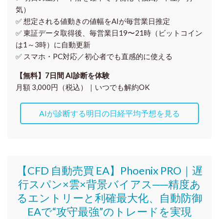
気）
✅ 想定される値動きの
値幅をAIが毎営業日推定
✅ 東証データ取得後、
毎営業日19〜21時（ビットコイン
は1～3時）に自動更新
✅ スマホ・PC対応／
初心者でも直感的に使える
【無料】7日間 AI診断を体験
月額 3,000円（税込）｜いつでも解約OK
AIが診断する明日の日経平均予想を見る
【CFD 自動売買 EA】Phoenix PRO｜遅
行スパン×雲×背景バイアス──精度あ
るエントリーと利確最大化、自動防御
EAで“攻守最強”のトレードを実現