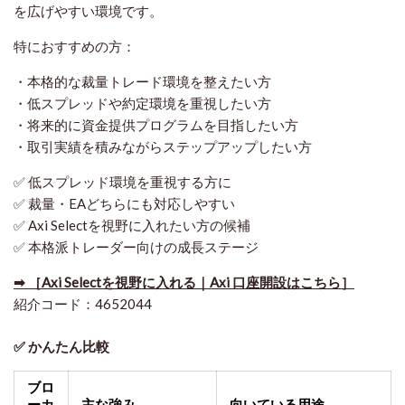
を広げやすい環境です。
特におすすめの方：
・本格的な裁量トレード環境を整えたい方
・低スプレッドや約定環境を重視したい方
・将来的に資金提供プログラムを目指したい方
・取引実績を積みながらステップアップしたい方
✅ 低スプレッド環境を重視する方に
✅ 裁量・EAどちらにも対応しやすい
✅ Axi Selectを視野に入れたい方の候補
✅ 本格派トレーダー向けの成長ステージ
➡ ［Axi Selectを視野に入れる｜Axi 口座開設はこちら］
紹介コード：4652044
✅ かんたん比較
ブロ
ーカ
主な強み
向いている用途