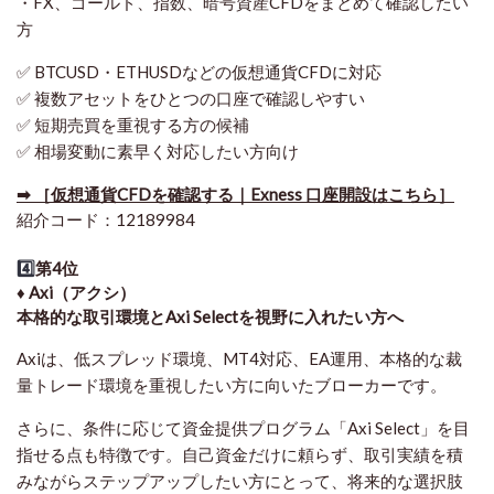
・FX、ゴールド、指数、暗号資産CFDをまとめて確認したい
方
✅ BTCUSD・ETHUSDなどの仮想通貨CFDに対応
✅ 複数アセットをひとつの口座で確認しやすい
✅ 短期売買を重視する方の候補
✅ 相場変動に素早く対応したい方向け
➡ ［仮想通貨CFDを確認する｜Exness 口座開設はこちら］
紹介コード：12189984
4️⃣
第4位
♦️ Axi（アクシ）
本格的な取引環境とAxi Selectを視野に入れたい方へ
Axiは、低スプレッド環境、MT4対応、EA運用、本格的な裁
量トレード環境を重視したい方に向いたブローカーです。
さらに、条件に応じて資金提供プログラム「Axi Select」を目
指せる点も特徴です。自己資金だけに頼らず、取引実績を積
みながらステップアップしたい方にとって、将来的な選択肢