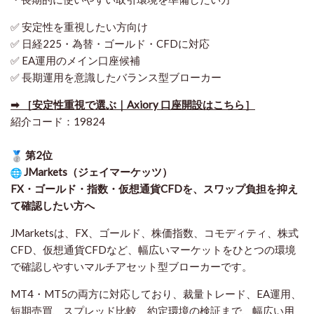
✅ 安定性を重視したい方向け
✅ 日経225・為替・ゴールド・CFDに対応
✅ EA運用のメイン口座候補
✅ 長期運用を意識したバランス型ブローカー
➡ ［安定性重視で選ぶ｜Axiory 口座開設はこちら］
紹介コード：19824
第2位
JMarkets（ジェイマーケッツ）
FX・ゴールド・指数・仮想通貨CFDを、スワップ負担を抑え
て確認したい方
へ
JMarketsは、FX、ゴールド、株価指数、コモディティ、株式
CFD、仮想通貨CFDなど、幅広いマーケットをひとつの環境
で確認しやすいマルチアセット型ブローカーです。
MT4・MT5の両方に対応しており、裁量トレード、EA運用、
短期売買、スプレッド比較、約定環境の検証まで、幅広い用