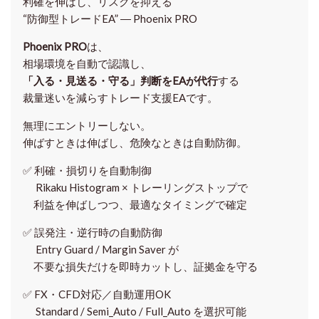
利確を伸ばし、リスクを抑える
“防御型トレードEA” ― Phoenix PRO
Phoenix PRO
は、
相場環境を自動で認識し、
「入る・見送る・守る」判断をEAが代行
する
裁量迷いを減らすトレード支援EAです。
無理にエントリーしない。
伸ばすときは伸ばし、危険なときは自動防御。
✅
利確・損切りを自動制御
Rikaku Histogram × トレーリングストップで
利益を伸ばしつつ、最適なタイミングで確定
✅
誤発注・逆行時の自動防御
Entry Guard / Margin Saver が
不要な損失だけを即時カットし、証拠金を守る
✅
FX・CFD対応／自動運用OK
Standard / Semi_Auto / Full_Auto を選択可能