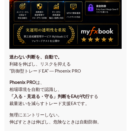
迷わない判断を、自動で。
利確を伸ばし、リスクを抑える
“防御型トレードEA” ― Phoenix PRO
Phoenix PRO
は、
相場環境を自動で認識し、
「入る・見送る・守る」判断をEAが代行
する
裁量迷いを減らすトレード支援EAです。
無理にエントリーしない。
伸ばすときは伸ばし、危険なときは自動防御。