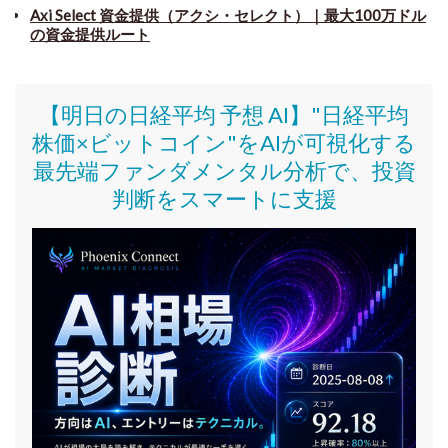
Axi Select 資金提供（アクシ・セレクト）｜最大100万ドル
の資金提供ルート
【明日の日経平均 予想 AI】"日経平均
株価
×ビットコイン
"をAIが可視化する
最先端ファンダメンタル分析で、投資
判断をスマートに支援