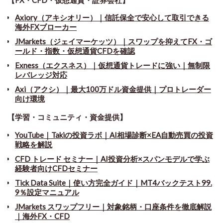
Axiory（アキシオリー）｜信託保全で安心して取引できる
海外FXブローカー
JMarkets（ジェイマーケッツ）｜スワップを抑えてFX・ゴ
ールド・指数・仮想通貨CFDを確認
Exness（エクスネス）｜仮想通貨トレードに強い｜無制限
レバレッジ対応
Axi（アクシ）｜最大100万ドル資金提供｜プロトレーダー
向け環境
【学習・コミュニティ・資金提供】
YouTube｜Takiの投資ラボ｜AI相場診断×EA自動売買の投資
戦略を解説
CFD トレード セミナー
｜
AI投資分析×スパンモデルで学ぶ
経験者向けCFDセミナー
Tick Data Suite
｜
使い方完全ガイド｜MT4バックテスト99.
9％設定マニュアル
JMarkets スワップフリー
｜
対象銘柄・口座条件を徹底解説
｜海外FX・CFD