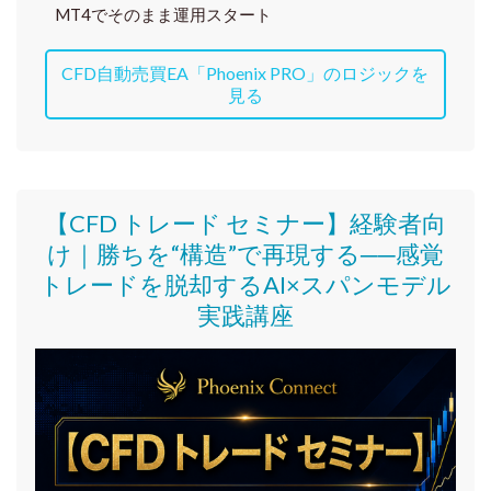
MT4でそのまま運用スタート
CFD自動売買EA「Phoenix PRO」のロジックを
見る
【CFD トレード セミナー】
経験者向
け｜
勝ちを“構造”で再現する──感覚
トレードを脱却するAI×スパンモデル
実践講座