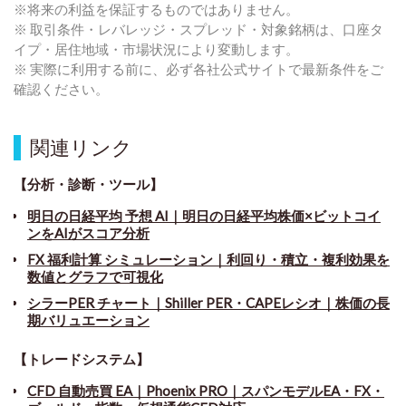
※将来の利益を保証するものではありません。
※ 取引条件・レバレッジ・スプレッド・対象銘柄は、口座タ
イプ・居住地域・市場状況により変動します。
※ 実際に利用する前に、必ず各社公式サイトで最新条件をご
確認ください。
関連リンク
【分析・診断・ツール】
明日の日経平均 予想 AI｜明日の日経平均株価×ビットコイ
ンをAIがスコア分析
FX 福利計算 シミュレーション｜利回り・積立・複利効果を
数値とグラフで可視化
シラーPER チャート
｜
Shiller PER・CAPEレシオ｜株価の長
期バリュエーション
【トレードシステム】
CFD 自動売買 EA｜Phoenix PRO｜スパンモデルEA・FX・