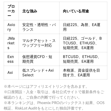
ブロ
ーカ
主な強み
向いている用途
ー
Axio
安定性・透明性・バ
日経225
、為替、EA運
ry
ランス
用
JMa
日経225
、ゴールド、
B
マルチアセット・ス
rket
TCUSD、ETHUSD、
ワップフリー対応
s
短期売買
、EA運用
Exn
仮想通貨CFD・短
BTCUSD、ETHUSD、
ess
期売買
短期売買
、EA運用
低スプレッド＋
Axi
本格派、資金提供を目
Axi
Select
指す方
、EA運用
※本ページにはアフィリエイトリンクを含みます。
※口座開設・入金・取引は、各社公式サイトで最新条件をご
確認のうえ、ご自身の判断で行ってください。
※本ランキングは、Phoenix PROのバックテスト結果、OOS
検証、RiskLot Auditをもとにした独自評価です。