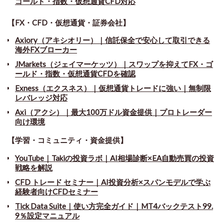
ゴールド・指数・仮想通貨CFD対応
【FX・CFD・仮想通貨・証券会社】
Axiory（アキシオリー）｜信託保全で安心して取引できる
海外FXブローカー
JMarkets（ジェイマーケッツ）｜スワップを抑えてFX・ゴ
ールド・指数・仮想通貨CFDを確認
Exness（エクスネス）｜仮想通貨トレードに強い｜無制限
レバレッジ対応
Axi（アクシ）｜最大100万ドル資金提供｜プロトレーダー
向け環境
【学習・コミュニティ・資金提供】
YouTube｜Takiの投資ラボ｜AI相場診断×EA自動売買の投資
戦略を解説
CFD トレード セミナー
｜
AI投資分析×スパンモデルで学ぶ
経験者向けCFDセミナー
Tick Data Suite
｜
使い方完全ガイド｜MT4バックテスト99.
9％設定マニュアル