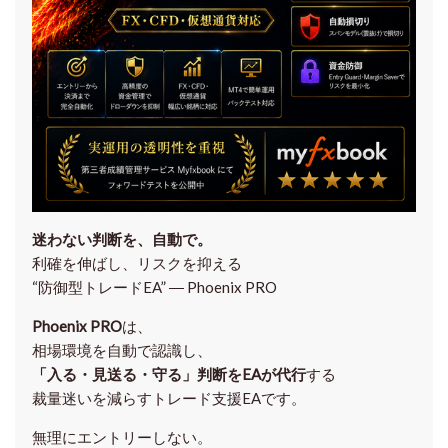
迷わない判断を、自動で。
利確を伸ばし、リスクを抑える
“防御型トレードEA” ― Phoenix PRO
Phoenix PRO
は、
相場環境を自動で認識し、
「入る・見送る・守る」判断をEAが代行
する
裁量迷いを減らすトレード支援EAです。
無理にエントリーしない。