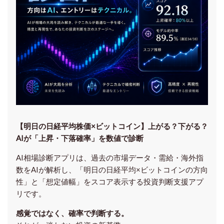
【明日の⽇経平均株価×ビットコイン】上がる？下がる？
AIが「上昇・下落確率」を数値で診断
AI相場診断アプリは、過去の市場データ・需給・海外指
数をAIが解析し、「明日の日経平均
×ビットコイン
の方向
性」と「想定値幅」をスコア表示する投資判断支援アプ
リです。
感覚ではなく、確率で判断する。