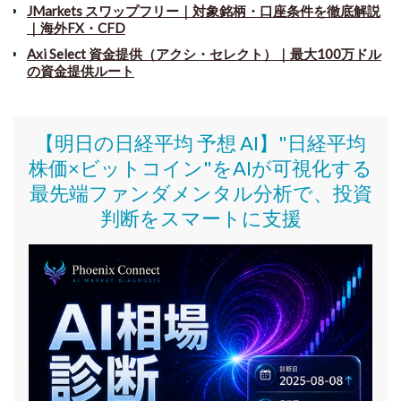
JMarkets スワップフリー
｜
対象銘柄・口座条件を徹底解説
｜海外FX・CFD
Axi Select 資金提供（アクシ・セレクト）｜最大100万ドル
の資金提供ルート
【明日の日経平均 予想 AI】"日経平均
株価
×ビットコイン
"をAIが可視化する
最先端ファンダメンタル分析で、投資
判断をスマートに支援