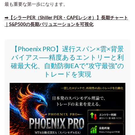
最も重要な第一歩になります。
➡​【シラーPER（Shiller PER・CAPEレシオ）】長期チャート
｜S&P500の長期バリュエーションを可視化
【Phoenix PRO】遅行スパン×雲×背景
バイアス──精度あるエントリーと利
確最大化、自動防御EAで“攻守最強”の
トレードを実現