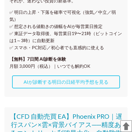
それが、迷わない投資の新基準。
✅ 明日の上昇・下落を
確率で可視化
（強気／中立／弱
気）
✅ 想定される値動きの
値幅をAIが毎営業日推定
✅ 東証データ取得後、
毎営業日19〜21時（ビットコイン
は1～3時）に自動更新
✅ スマホ・PC対応／
初心者でも直感的に使える
【無料】7日間 AI診断を体験
月額 3,000円（税込）｜いつでも解約OK
AIが診断する明日の日経平均予想を見る
【CFD 自動売買 EA】Phoenix PRO｜遅
行スパン×雲×背景バイアス──精度あ