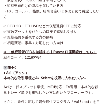
・短期売買向けの環境を探している方
・FX、ゴールド、指数、暗号資産CFDをまとめて確認したい
方
✅ BTCUSD・ETHUSDなどの仮想通貨CFDに対応
✅ 複数アセットをひとつの口座で確認しやすい
✅ 短期売買を重視する方の候補
✅ 相場変動に素早く対応したい方向け
➡ ［仮想通貨CFDを確認する｜Exness 口座開設はこちら］
紹介コード：12189984
4️⃣
第4位
♦️ Axi（アクシ）
本格的な取引環境とAxi Selectを視野に入れたい方へ
Axiは、低スプレッド環境、MT4対応、EA運用、本格的な裁
量トレード環境を重視したい方に向いたブローカーです。
さらに、条件に応じて資金提供プログラム「Axi Select」を目