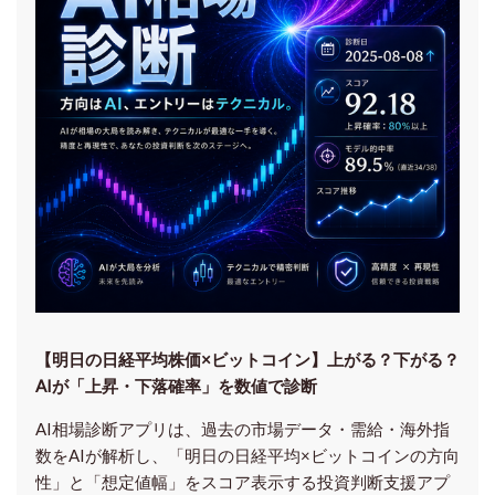
【明日の⽇経平均株価×ビットコイン】上がる？下がる？
AIが「上昇・下落確率」を数値で診断
AI相場診断アプリは、過去の市場データ・需給・海外指
数をAIが解析し、「明日の日経平均
×ビットコイン
の方向
性」と「想定値幅」をスコア表示する投資判断支援アプ