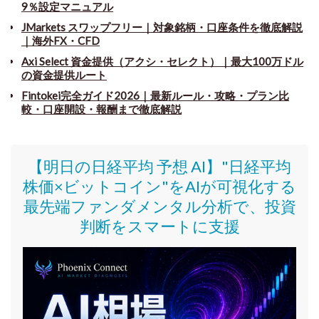
9％設定マニュアル
JMarkets スワップフリー
｜
対象銘柄・口座条件を徹底解説
｜海外FX・CFD
Axi Select 資金提供（アクシ・セレクト）｜最大100万ドル
の資金提供ルート
Fintokei完全ガイド2026｜最新ルール・攻略・プラン比
較・口座開設・報酬まで徹底解説
【明日の日経平均 予想 AI】"日経平均
株価
×ビットコイン
"をAIが可視化する
最先端ファンダメンタル分析で、投資
判断をスマートに支援