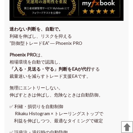
迷わない判断を、自動で。
利確を伸ばし、リスクを抑える
“防御型トレードEA” ― Phoenix PRO
Phoenix PRO
は、
相場環境を自動で認識し、
「入る・見送る・守る」判断をEAが代行
する
裁量迷いを減らすトレード支援EAです。
無理にエントリーしない。
伸ばすときは伸ばし、危険なときは自動防御。
✅
利確・損切りを自動制御
Rikaku Histogram × トレーリングストップで
利益を伸ばしつつ、最適なタイミングで確定
✅
誤発注・逆行時の自動防御