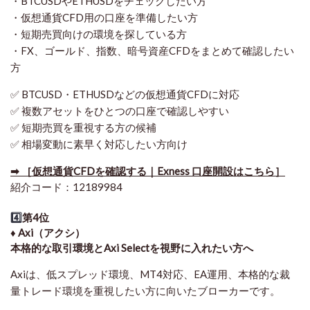
・BTCUSDやETHUSDをチェックしたい方
・仮想通貨CFD用の口座を準備したい方
・短期売買向けの環境を探している方
・FX、ゴールド、指数、暗号資産CFDをまとめて確認したい
方
✅ BTCUSD・ETHUSDなどの仮想通貨CFDに対応
✅ 複数アセットをひとつの口座で確認しやすい
✅ 短期売買を重視する方の候補
✅ 相場変動に素早く対応したい方向け
➡ ［仮想通貨CFDを確認する｜Exness 口座開設はこちら］
紹介コード：12189984
4️⃣
第4位
♦️ Axi（アクシ）
本格的な取引環境とAxi Selectを視野に入れたい方へ
Axiは、低スプレッド環境、MT4対応、EA運用、本格的な裁
量トレード環境を重視したい方に向いたブローカーです。