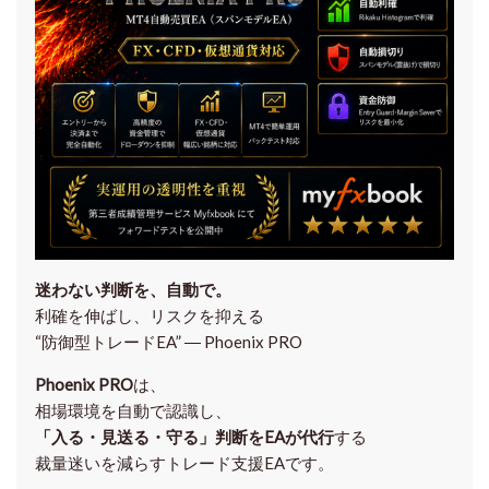
迷わない判断を、自動で。
利確を伸ばし、リスクを抑える
“防御型トレードEA” ― Phoenix PRO
Phoenix PRO
は、
相場環境を自動で認識し、
「入る・見送る・守る」判断をEAが代行
する
裁量迷いを減らすトレード支援EAです。