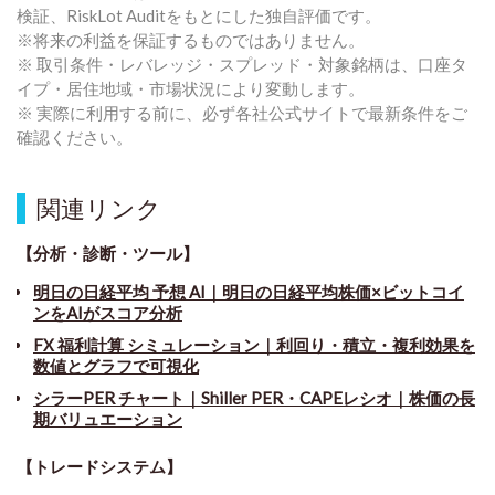
検証、RiskLot Auditをもとにした独自評価です。
※将来の利益を保証するものではありません。
※ 取引条件・レバレッジ・スプレッド・対象銘柄は、口座タ
イプ・居住地域・市場状況により変動します。
※ 実際に利用する前に、必ず各社公式サイトで最新条件をご
確認ください。
関連リンク
【分析・診断・ツール】
明日の日経平均 予想 AI｜明日の日経平均株価×ビットコイ
ンをAIがスコア分析
FX 福利計算 シミュレーション｜利回り・積立・複利効果を
数値とグラフで可視化
シラーPER チャート
｜
Shiller PER・CAPEレシオ｜株価の長
期バリュエーション
【トレードシステム】