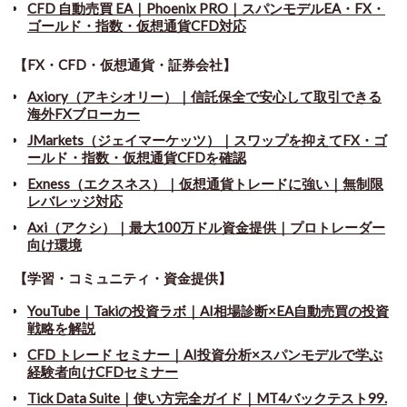
CFD 自動売買 EA｜Phoenix PRO｜スパンモデルEA・FX・
ゴールド・指数・仮想通貨CFD対応
【FX・CFD・仮想通貨・証券会社】
Axiory（アキシオリー）｜信託保全で安心して取引できる
海外FXブローカー
JMarkets（ジェイマーケッツ）｜スワップを抑えてFX・ゴ
ールド・指数・仮想通貨CFDを確認
Exness（エクスネス）｜仮想通貨トレードに強い｜無制限
レバレッジ対応
Axi（アクシ）｜最大100万ドル資金提供｜プロトレーダー
向け環境
【学習・コミュニティ・資金提供】
YouTube｜Takiの投資ラボ｜AI相場診断×EA自動売買の投資
戦略を解説
CFD トレード セミナー
｜
AI投資分析×スパンモデルで学ぶ
経験者向けCFDセミナー
Tick Data Suite
｜
使い方完全ガイド｜MT4バックテスト99.