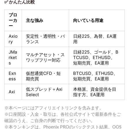
✅ かんたん比較
ブロ
ーカ
主な強み
向いている用途
ー
Axio
安定性・透明性・バ
日経225
、為替、EA運
ry
ランス
用
JMa
日経225
、ゴールド、
B
マルチアセット・ス
rket
TCUSD、ETHUSD、
ワップフリー対応
s
短期売買
、EA運用
Exn
仮想通貨CFD・短
BTCUSD、ETHUSD、
ess
期売買
短期売買
、EA運用
低スプレッド＋
Axi
本格派、資金提供を目
Axi
Select
指す方
、EA運用
※本ページにはアフィリエイトリンクを含みます。
※口座開設・入金・取引は、各社公式サイトで最新条件をご
確認のうえ、ご自身の判断で行ってください。
※本ランキングは、Phoenix PROのバックテスト結果、OOS