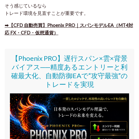
そう感じているなら
トレード環境を見直すことが重要です。
➡​【CFD 自動売買】Phoenix PRO｜スパンモデルEA（MT4対
応 FX・CFD・仮想通貨）
【Phoenix PRO】遅行スパン×雲×背景
バイアス──精度あるエントリーと利
確最大化、自動防御EAで“攻守最強”の
トレードを実現