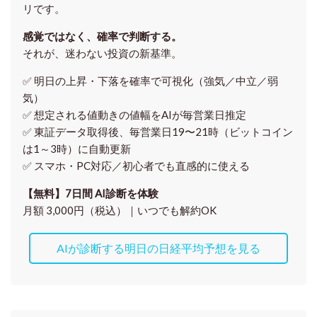
リです。
感覚ではなく、確率で判断する。
それが、迷わない投資の新基準。
✅ 明日の上昇・下落を
確率で可視化
（強気／中立／弱
気）
✅ 想定される値動きの
値幅をAIが毎営業日推定
✅ 東証データ取得後、
毎営業日19〜21時（ビットコイン
は1～3時）に自動更新
✅ スマホ・PC対応／
初心者でも直感的に使える
【無料】7日間 AI診断を体験
月額 3,000円（税込）｜いつでも解約OK
AIが診断する明日の日経平均予想を見る