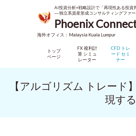
AI投資分析×戦略設計で「再現性ある投資
― 独立系資産形成コンサルティングファー
Phoenix Connec
海外オフィス：
Malaysia
Kuala Lumpur
FX 複利計
CFD トレ
トップ
算 シミュ
ード セミ
ページ
レーター
ナー
【アルゴリズム トレード
現す