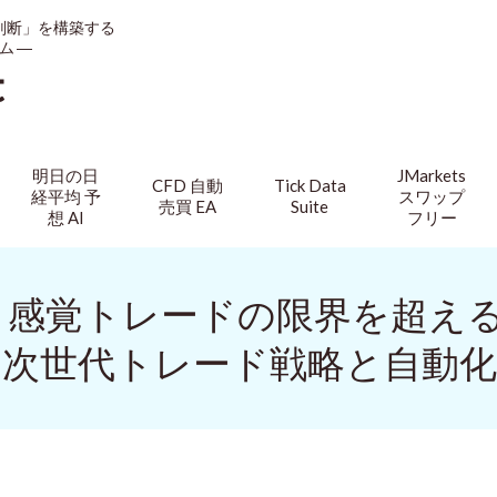
判断」を構築する
ム ―
t
明日の日
JMarkets
CFD 自動
Tick Data
経平均 予
スワップ
売買 EA
Suite
想 AI
フリー
】感覚トレードの限界を超え
る次世代トレード戦略と自動化