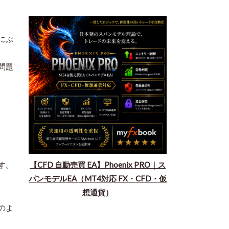
にぶ
問題
す。
​【CFD 自動売買 EA】Phoenix PRO｜ス
パンモデルEA（MT4対応 FX・CFD・仮
想通貨）
のよ