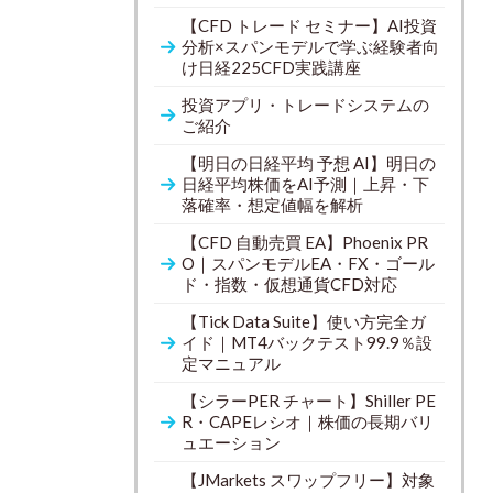
【CFD トレード セミナー】AI投資
分析×スパンモデルで学ぶ経験者向
け日経225CFD実践講座
投資アプリ・トレードシステムの
ご紹介
【明日の日経平均 予想 AI】明日の
日経平均株価をAI予測｜上昇・下
落確率・想定値幅を解析
【CFD 自動売買 EA】Phoenix PR
O｜スパンモデルEA・FX・ゴール
ド・指数・仮想通貨CFD対応
【Tick Data Suite】使い方完全ガ
イド｜MT4バックテスト99.9％設
定マニュアル
【シラーPER チャート】Shiller PE
R・CAPEレシオ｜株価の長期バリ
ュエーション
【JMarkets スワップフリー】対象