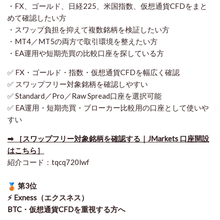
・FX、ゴールド、日経225、米国指数、仮想通貨CFDをまと
めて確認したい方
・スワップ負担を抑えて複数銘柄を検証したい方
・MT4／MT5の両方で取引環境を整えたい方
・EA運用や短期売買の比較口座を探している方
✅ FX・ゴールド・指数・仮想通貨CFDを幅広く確認
✅ スワップフリー対象銘柄を確認しやすい
✅ Standard／Pro／Raw Spread口座を選択可能
✅ EA運用・短期売買・ブローカー比較用の口座として使いや
すい
➡ ［スワップフリー対象銘柄を確認する｜JMarkets 口座開設
はこちら］
紹介コード：tqcq720lwf
第3位
⚡ Exness（エクスネス）
BTC・仮想通貨CFDを重視する方へ