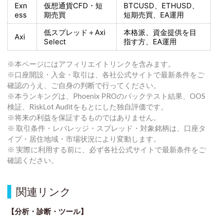
Exn
仮想通貨CFD・短
BTCUSD、ETHUSD、
ess
期売買
短期売買
、EA運用
低スプレッド＋
Axi
本格派、資金提供を目
Axi
Select
指す方
、EA運用
※本ページにはアフィリエイトリンクを含みます。
※口座開設・入金・取引は、各社公式サイトで最新条件をご
確認のうえ、ご自身の判断で行ってください。
※本ランキングは、Phoenix PROのバックテスト結果、OOS
検証、RiskLot Auditをもとにした独自評価です。
※将来の利益を保証するものではありません。
※ 取引条件・レバレッジ・スプレッド・対象銘柄は、口座タ
イプ・居住地域・市場状況により変動します。
※ 実際に利用する前に、必ず各社公式サイトで最新条件をご
確認ください。
関連リンク
【分析・診断・ツール】