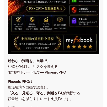
迷わない判断を、自動で。
利確を伸ばし、リスクを抑える
“防御型トレードEA” ― Phoenix PRO
Phoenix PRO
は、
相場環境を自動で認識し、
「入る・見送る・守る」判断をEAが代行
する
裁量迷いを減らすトレード支援EAです。