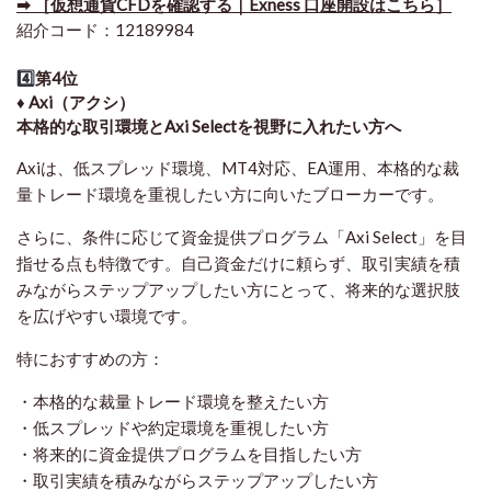
➡ ［仮想通貨CFDを確認する｜Exness 口座開設はこちら］
紹介コード：12189984
4️⃣
第4位
♦️ Axi（アクシ）
本格的な取引環境とAxi Selectを視野に入れたい方へ
Axiは、低スプレッド環境、MT4対応、EA運用、本格的な裁
量トレード環境を重視したい方に向いたブローカーです。
さらに、条件に応じて資金提供プログラム「Axi Select」を目
指せる点も特徴です。自己資金だけに頼らず、取引実績を積
みながらステップアップしたい方にとって、将来的な選択肢
を広げやすい環境です。
特におすすめの方：
・本格的な裁量トレード環境を整えたい方
・低スプレッドや約定環境を重視したい方
・将来的に資金提供プログラムを目指したい方
・取引実績を積みながらステップアップしたい方