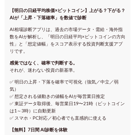
【明日の⽇経平均株価×ビットコイン】上がる？下がる？
AIが「上昇・下落確率」を数値で診断
AI相場診断アプリは、過去の市場データ・需給・海外指
数をAIが解析し、「明日の日経平均
×ビットコイン
の方向
性」と「想定値幅」をスコア表示する投資判断支援アプ
リです。
感覚ではなく、確率で判断する。
それが、迷わない投資の新基準。
✅ 明日の上昇・下落を
確率で可視化
（強気／中立／弱
気）
✅ 想定される値動きの
値幅をAIが毎営業日推定
✅ 東証データ取得後、
毎営業日19〜21時（ビットコイン
は1～3時）に自動更新
✅ スマホ・PC対応／
初心者でも直感的に使える
【無料】7日間 AI診断を体験