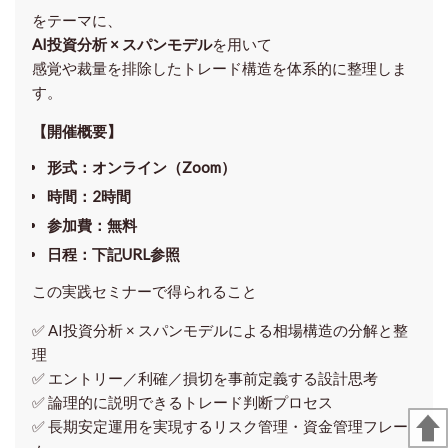
をテーマに、
AI投資分析 × スパンモデル
を用いて
感覚や裁量を排除したトレード構造を体系的に整理しま
す。
【開催概要】
形式
：オンライン（Zoom）
時間
：2時間
参加費
：無料
日程
：下記URL参照
この実践セミナーで得られること
✅ AI投資分析 × スパンモデルによる相場構造の分解と整
理
✅ エントリー／利確／損切を事前定義する設計思考
✅ 論理的に説明できるトレード判断プロセス
✅ 長期安定運用を実現するリスク管理・資金管理フレー