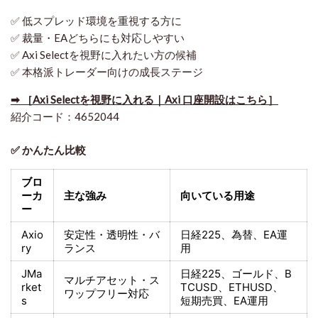
✅ 低スプレッド環境を重視する方に
✅ 裁量・EAどちらにも対応しやすい
✅ Axi Selectを視野に入れたい方の候補
✅ 本格派トレーダー向けの成長ステージ
➡ ［Axi Selectを視野に入れる｜Axi 口座開設はこちら］
紹介コード：4652044
✅ かんたん比較
ブロ
ーカ
主な強み
向いている用途
ー
Axio
安定性・透明性・バ
日経225
、為替、EA運
ry
ランス
用
JMa
日経225
、ゴールド、
B
マルチアセット・ス
rket
TCUSD、ETHUSD、
ワップフリー対応
s
短期売買
、EA運用