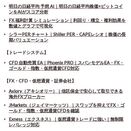
明日の日経平均 予想 AI｜明日の日経平均株価×ビットコイ
ンをAIがスコア分析
FX 福利計算 シミュレーション｜利回り・積立・複利効果を
数値とグラフで可視化
シラーPER チャート
｜
Shiller PER・CAPEレシオ｜株価の長
期バリュエーション
【トレードシステム】
CFD 自動売買 EA｜Phoenix PRO｜スパンモデルEA・FX・
ゴールド・指数・仮想通貨CFD対応
【FX・CFD・仮想通貨・証券会社】
Axiory（アキシオリー）｜信託保全で安心して取引できる
海外FXブローカー
JMarkets（ジェイマーケッツ）｜スワップを抑えてFX・ゴ
ールド・指数・仮想通貨CFDを確認
Exness（エクスネス）｜仮想通貨トレードに強い｜無制限
レバレッジ対応