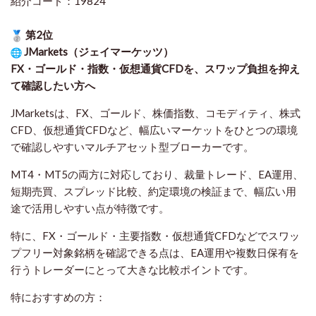
紹介コード：19824
第2位
JMarkets（ジェイマーケッツ）
FX・ゴールド・指数・仮想通貨CFDを、スワップ負担を抑え
て確認したい方
へ
JMarketsは、FX、ゴールド、株価指数、コモディティ、株式
CFD、仮想通貨CFDなど、幅広いマーケットをひとつの環境
で確認しやすいマルチアセット型ブローカーです。
MT4・MT5の両方に対応しており、裁量トレード、EA運用、
短期売買、スプレッド比較、約定環境の検証まで、幅広い用
途で活用しやすい点が特徴です。
特に、FX・ゴールド・主要指数・仮想通貨CFDなどでスワッ
プフリー対象銘柄を確認できる点は、EA運用や複数日保有を
行うトレーダーにとって大きな比較ポイントです。
特におすすめの方：