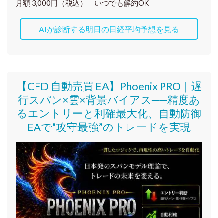
月額 3,000円（税込）｜いつでも解約OK
AIが診断する明日の日経平均予想を見る
【CFD 自動売買 EA】Phoenix PRO｜遅
行スパン×雲×背景バイアス──精度あ
るエントリーと利確最大化、自動防御
EAで“攻守最強”のトレードを実現