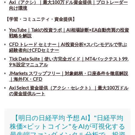
Axi（アクシ）｜最大100万ドル資金提供｜プロトレーダー
向け環境
【学習・コミュニティ・資金提供】
YouTube｜Takiの投資ラボ｜AI相場診断×EA自動売買の投資
戦略を解説
CFD トレード セミナー
｜
AI投資分析×スパンモデルで学ぶ
経験者向けCFDセミナー
Tick Data Suite
｜
使い方完全ガイド｜MT4バックテスト99.
9％設定マニュアル
JMarkets スワップフリー
｜
対象銘柄・口座条件を徹底解説
｜海外FX・CFD
Axi Select 資金提供（アクシ・セレクト）｜最大100万ドル
の資金提供ルート
【明日の日経平均 予想 AI】"日経平均
株価
×ビットコイン
"をAIが可視化する
最先端ファンダメンタル分析で、投資