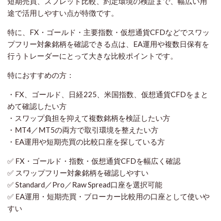
短期売買、スプレッド比較、約定環境の検証まで、幅広い用
途で活用しやすい点が特徴です。
特に、FX・ゴールド・主要指数・仮想通貨CFDなどでスワッ
プフリー対象銘柄を確認できる点は、EA運用や複数日保有を
行うトレーダーにとって大きな比較ポイントです。
特におすすめの方：
・FX、ゴールド、日経225、米国指数、仮想通貨CFDをまと
めて確認したい方
・スワップ負担を抑えて複数銘柄を検証したい方
・MT4／MT5の両方で取引環境を整えたい方
・EA運用や短期売買の比較口座を探している方
✅ FX・ゴールド・指数・仮想通貨CFDを幅広く確認
✅ スワップフリー対象銘柄を確認しやすい
✅ Standard／Pro／Raw Spread口座を選択可能
✅ EA運用・短期売買・ブローカー比較用の口座として使いや
すい