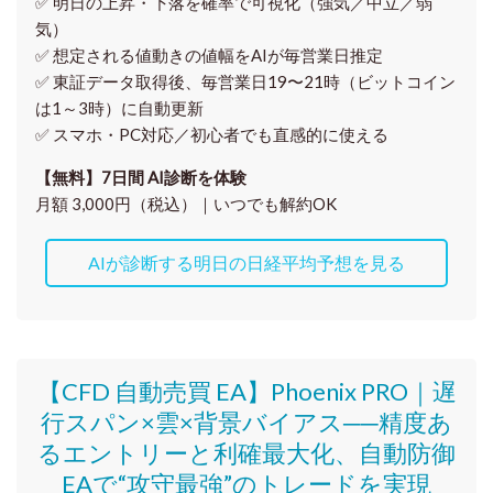
✅ 明日の上昇・下落を
確率で可視化
（強気／中立／弱
気）
✅ 想定される値動きの
値幅をAIが毎営業日推定
✅ 東証データ取得後、
毎営業日19〜21時（ビットコイン
は1～3時）に自動更新
✅ スマホ・PC対応／
初心者でも直感的に使える
【無料】7日間 AI診断を体験
月額 3,000円（税込）｜いつでも解約OK
AIが診断する明日の日経平均予想を見る
【CFD 自動売買 EA】Phoenix PRO｜遅
行スパン×雲×背景バイアス──精度あ
るエントリーと利確最大化、自動防御
EAで“攻守最強”のトレードを実現