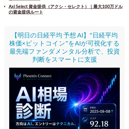
Axi Select 資金提供（アクシ・セレクト）｜最大100万ドル
の資金提供ルート
【明日の日経平均 予想 AI】"日経平均
株価
×ビットコイン
"をAIが可視化する
最先端ファンダメンタル分析で、投資
判断をスマートに支援