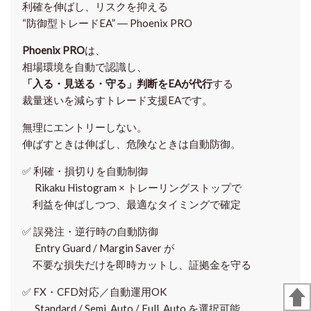
利確を伸ばし、リスクを抑える
“防御型トレードEA” ― Phoenix PRO
Phoenix PRO
は、
相場環境を自動で認識し、
「入る・見送る・守る」判断をEAが代行
する
裁量迷いを減らすトレード支援EAです。
無理にエントリーしない。
伸ばすときは伸ばし、危険なときは自動防御。
✅
利確・損切りを自動制御
Rikaku Histogram × トレーリングストップで
利益を伸ばしつつ、最適なタイミングで確定
✅
誤発注・逆行時の自動防御
Entry Guard / Margin Saver が
不要な損失だけを即時カットし、証拠金を守る
✅
FX・CFD対応／自動運用OK
Standard / Semi_Auto / Full_Auto を選択可能