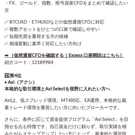
・FX、ゴールド、指数、暗号資産CFDをまとめて確認したい
方
✅ BTCUSD・ETHUSDなどの仮想通貨CFDに対応
✅ 複数アセットをひとつの口座で確認しやすい
✅ 短期売買を重視する方の候補
✅ 相場変動に素早く対応したい方向け
➡ ［仮想通貨CFDを確認する｜Exness 口座開設はこちら］
紹介コード：12189984
4️⃣
第4位
♦️ Axi（アクシ）
本格的な取引環境とAxi Selectを視野に入れたい方へ
Axiは、低スプレッド環境、MT4対応、EA運用、本格的な裁
量トレード環境を重視したい方に向いたブローカーです。
さらに、条件に応じて資金提供プログラム「Axi Select」を目
指せる点も特徴です。自己資金だけに頼らず、取引実績を積
みながらステップアップしたい方にとって、将来的な選択肢