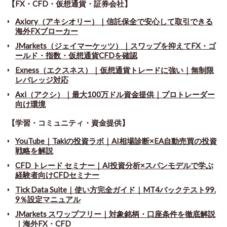
【FX・CFD・仮想通貨・証券会社】
Axiory（アキシオリー）｜信託保全で安心して取引できる
海外FXブローカー
JMarkets（ジェイマーケッツ）｜スワップを抑えてFX・ゴ
ールド・指数・仮想通貨CFDを確認
Exness（エクスネス）｜仮想通貨トレードに強い｜無制限
レバレッジ対応
Axi（アクシ）｜最大100万ドル資金提供｜プロトレーダー
向け環境
【学習・コミュニティ・資金提供】
YouTube｜Takiの投資ラボ｜AI相場診断×EA自動売買の投資
戦略を解説
CFD トレード セミナー
｜
AI投資分析×スパンモデルで学ぶ
経験者向けCFDセミナー
Tick Data Suite
｜
使い方完全ガイド｜MT4バックテスト99.
9％設定マニュアル
JMarkets スワップフリー
｜
対象銘柄・口座条件を徹底解説
｜海外FX・CFD