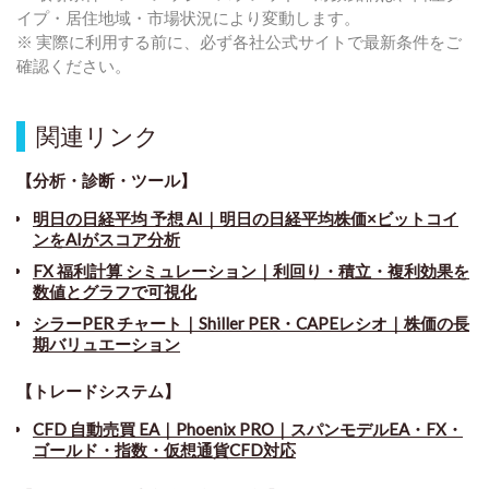
イプ・居住地域・市場状況により変動します。
※ 実際に利用する前に、必ず各社公式サイトで最新条件をご
確認ください。
関連リンク
【分析・診断・ツール】
明日の日経平均 予想 AI｜明日の日経平均株価×ビットコイ
ンをAIがスコア分析
FX 福利計算 シミュレーション｜利回り・積立・複利効果を
数値とグラフで可視化
シラーPER チャート
｜
Shiller PER・CAPEレシオ｜株価の長
期バリュエーション
【トレードシステム】
CFD 自動売買 EA｜Phoenix PRO｜スパンモデルEA・FX・
ゴールド・指数・仮想通貨CFD対応