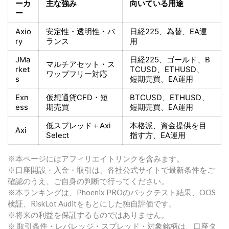
ーカ
主な強み
向いている用途
ー
Axio
安定性・透明性・バ
日経225
、為替、EA運
ry
ランス
用
JMa
日経225
、ゴールド、
B
マルチアセット・ス
rket
TCUSD、ETHUSD、
ワップフリー対応
s
短期売買
、EA運用
Exn
仮想通貨CFD・短
BTCUSD、ETHUSD、
ess
期売買
短期売買
、EA運用
低スプレッド＋
Axi
本格派、資金提供を目
Axi
Select
指す方
、EA運用
※本ページにはアフィリエイトリンクを含みます。
※口座開設・入金・取引は、各社公式サイトで最新条件をご
確認のうえ、ご自身の判断で行ってください。
※本ランキングは、Phoenix PROのバックテスト結果、OOS
検証、RiskLot Auditをもとにした独自評価です。
※将来の利益を保証するものではありません。
※ 取引条件・レバレッジ・スプレッド・対象銘柄は、口座タ