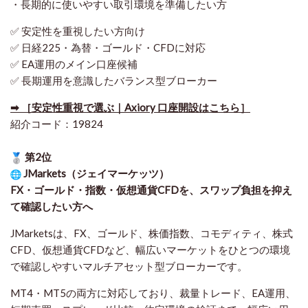
・長期的に使いやすい取引環境を準備したい方
✅ 安定性を重視したい方向け
✅ 日経225・為替・ゴールド・CFDに対応
✅ EA運用のメイン口座候補
✅ 長期運用を意識したバランス型ブローカー
➡ ［安定性重視で選ぶ｜Axiory 口座開設はこちら］
紹介コード：19824
第2位
JMarkets（ジェイマーケッツ）
FX・ゴールド・指数・仮想通貨CFDを、スワップ負担を抑え
て確認したい方
へ
JMarketsは、FX、ゴールド、株価指数、コモディティ、株式
CFD、仮想通貨CFDなど、幅広いマーケットをひとつの環境
で確認しやすいマルチアセット型ブローカーです。
MT4・MT5の両方に対応しており、裁量トレード、EA運用、