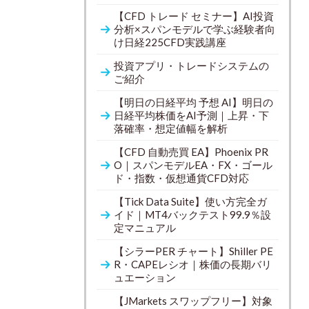
【CFD トレード セミナー】AI投資
分析×スパンモデルで学ぶ経験者向
け日経225CFD実践講座
投資アプリ・トレードシステムの
ご紹介
【明日の日経平均 予想 AI】明日の
日経平均株価をAI予測｜上昇・下
落確率・想定値幅を解析
【CFD 自動売買 EA】Phoenix PR
O｜スパンモデルEA・FX・ゴール
ド・指数・仮想通貨CFD対応
【Tick Data Suite】使い方完全ガ
イド｜MT4バックテスト99.9％設
定マニュアル
【シラーPER チャート】Shiller PE
R・CAPEレシオ｜株価の長期バリ
ュエーション
【JMarkets スワップフリー】対象