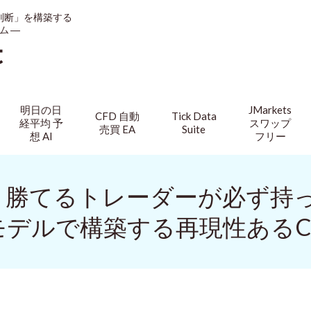
判断」を構築する
ム ―
t
明日の日
JMarkets
CFD 自動
Tick Data
経平均 予
スワップ
売買 EA
Suite
想 AI
フリー
ー】勝てるトレーダーが必ず
ンモデルで構築する再現性あるC