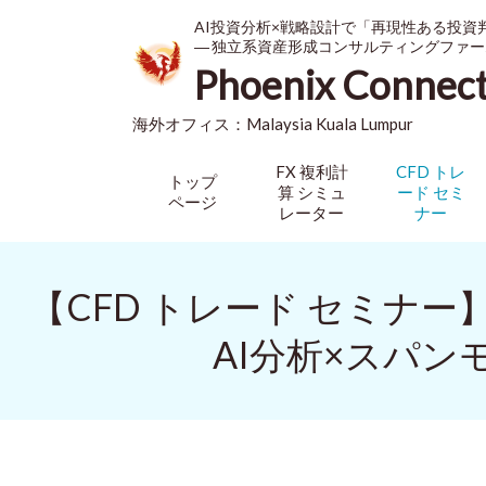
AI投資分析×戦略設計で「再現性ある投資
― 独立系資産形成コンサルティングファー
Phoenix Connec
海外オフィス：
Malaysia
Kuala Lumpur
FX 複利計
CFD トレ
トップ
算 シミュ
ード セミ
ページ
レーター
ナー
【CFD トレード セミナ
AI分析×スパ