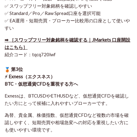
✅ スワップフリー対象銘柄を確認しやすい
✅ Standard／Pro／Raw Spread口座を選択可能
✅ EA運用・短期売買・ブローカー比較用の口座として使いや
すい
➡ ［スワップフリー対象銘柄を確認する｜JMarkets 口座開設
はこちら］
紹介コード：tqcq720lwf
第3位
⚡ Exness（エクスネス）
BTC・仮想通貨CFDを重視する方へ
Exnessは、BTCUSDやETHUSDなど、仮想通貨CFDを確認し
たい方にとって候補に入れやすいブローカーです。
為替、貴金属、株価指数、仮想通貨CFDなど複数の市場を確
認しやすく、短期売買や相場急変への対応を重視したい方に
も使いやすい環境です。