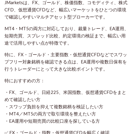
JMarketsは、FX、ゴールド、株価指数、コモディティ、株式
CFD、仮想通貨CFDなど、幅広いマーケットをひとつの環境
で確認しやすいマルチアセット型ブローカーです。
MT4・MT5の両方に対応しており、裁量トレード、EA運用、
短期売買、スプレッド比較、約定環境の検証まで、幅広い用
途で活用しやすい点が特徴です。
特に、FX・ゴールド・主要指数・仮想通貨CFDなどでスワッ
プフリー対象銘柄を確認できる点は、EA運用や複数日保有を
行うトレーダーにとって大きな比較ポイントです。
特におすすめの方：
・FX、ゴールド、日経225、米国指数、仮想通貨CFDをまと
めて確認したい方
・スワップ負担を抑えて複数銘柄を検証したい方
・MT4／MT5の両方で取引環境を整えたい方
・EA運用や短期売買の比較口座を探している方
✅ FX・ゴールド・指数・仮想通貨CFDを幅広く確認