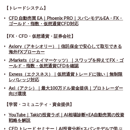
【トレードシステム】
CFD 自動売買 EA｜Phoenix PRO｜スパンモデルEA・FX・
ゴールド・指数・仮想通貨CFD対応
【FX・CFD・仮想通貨・証券会社】
Axiory（アキシオリー）｜信託保全で安心して取引できる
海外FXブローカー
JMarkets（ジェイマーケッツ）｜スワップを抑えてFX・ゴ
ールド・指数・仮想通貨CFDを確認
Exness（エクスネス）｜仮想通貨トレードに強い｜無制限
レバレッジ対応
Axi（アクシ）｜最大100万ドル資金提供｜プロトレーダー
向け環境
【学習・コミュニティ・資金提供】
YouTube｜Takiの投資ラボ｜AI相場診断×EA自動売買の投資
戦略を解説
CFD トレード セミナー
｜
AI投資分析×スパンモデルで学ぶ