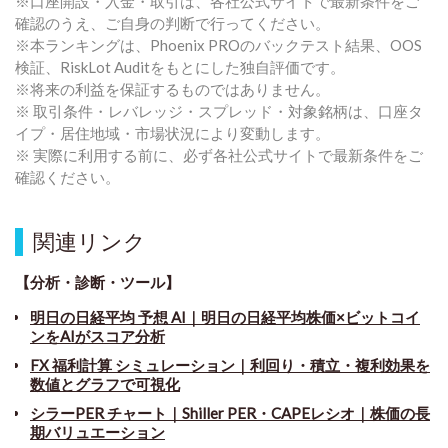
※口座開設・入金・取引は、各社公式サイトで最新条件をご
確認のうえ、ご自身の判断で行ってください。
※本ランキングは、Phoenix PROのバックテスト結果、OOS
検証、RiskLot Auditをもとにした独自評価です。
※将来の利益を保証するものではありません。
※ 取引条件・レバレッジ・スプレッド・対象銘柄は、口座タ
イプ・居住地域・市場状況により変動します。
※ 実際に利用する前に、必ず各社公式サイトで最新条件をご
確認ください。
関連リンク
【分析・診断・ツール】
明日の日経平均 予想 AI｜明日の日経平均株価×ビットコイ
ンをAIがスコア分析
FX 福利計算 シミュレーション｜利回り・積立・複利効果を
数値とグラフで可視化
シラーPER チャート
｜
Shiller PER・CAPEレシオ｜株価の長
期バリュエーション