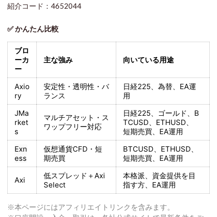
紹介コード：4652044
✅ かんたん比較
ブロ
ーカ
主な強み
向いている用途
ー
Axio
安定性・透明性・バ
日経225
、為替、EA運
ry
ランス
用
JMa
日経225
、ゴールド、
B
マルチアセット・ス
rket
TCUSD、ETHUSD、
ワップフリー対応
s
短期売買
、EA運用
Exn
仮想通貨CFD・短
BTCUSD、ETHUSD、
ess
期売買
短期売買
、EA運用
低スプレッド＋
Axi
本格派、資金提供を目
Axi
Select
指す方
、EA運用
※本ページにはアフィリエイトリンクを含みます。