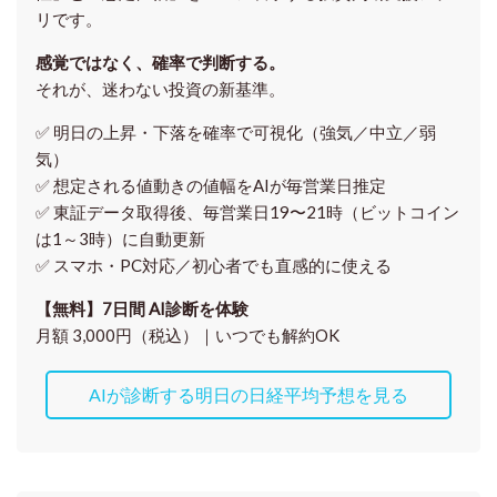
リです。
感覚ではなく、確率で判断する。
それが、迷わない投資の新基準。
✅ 明日の上昇・下落を
確率で可視化
（強気／中立／弱
気）
✅ 想定される値動きの
値幅をAIが毎営業日推定
✅ 東証データ取得後、
毎営業日19〜21時（ビットコイン
は1～3時）に自動更新
✅ スマホ・PC対応／
初心者でも直感的に使える
【無料】7日間 AI診断を体験
月額 3,000円（税込）｜いつでも解約OK
AIが診断する明日の日経平均予想を見る