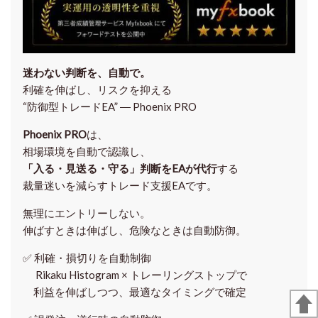
迷わない判断を、自動で。
利確を伸ばし、リスクを抑える
“防御型トレードEA” ― Phoenix PRO
Phoenix PRO
は、
相場環境を自動で認識し、
「入る・見送る・守る」判断をEAが代行
する
裁量迷いを減らすトレード支援EAです。
無理にエントリーしない。
伸ばすときは伸ばし、危険なときは自動防御。
✅
利確・損切りを自動制御
Rikaku Histogram × トレーリングストップで
利益を伸ばしつつ、最適なタイミングで確定