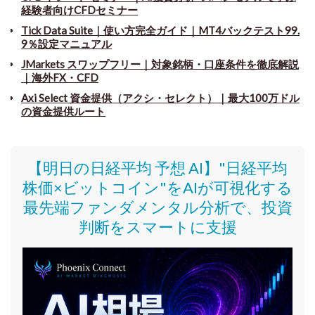
経験者向けCFDセミナー
Tick Data Suite
｜
使い方完全ガイド｜MT4バックテスト99.
9％設定マニュアル
JMarkets スワップフリー
｜
対象銘柄・口座条件を徹底解説
｜海外FX・CFD
Axi Select 資金提供（アクシ・セレクト）｜最大100万ドル
の資金提供ルート
【明日の日経平均 予想 AI】"日経平均
株価
×ビットコイン
"をAIが可視化する
最先端ファンダメンタル分析で、投資
判断をスマートに支援