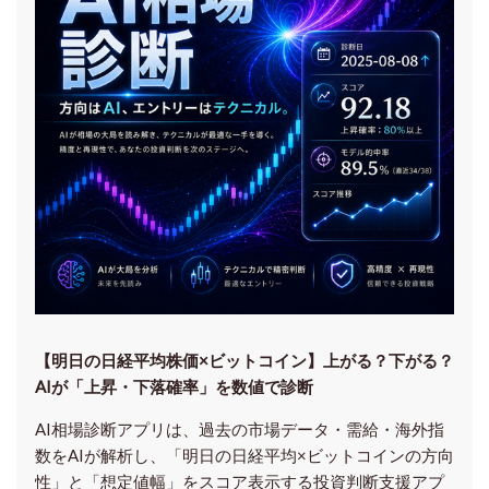
【明日の⽇経平均株価×ビットコイン】上がる？下がる？
AIが「上昇・下落確率」を数値で診断
AI相場診断アプリは、過去の市場データ・需給・海外指
数をAIが解析し、「明日の日経平均
×ビットコイン
の方向
性」と「想定値幅」をスコア表示する投資判断支援アプ