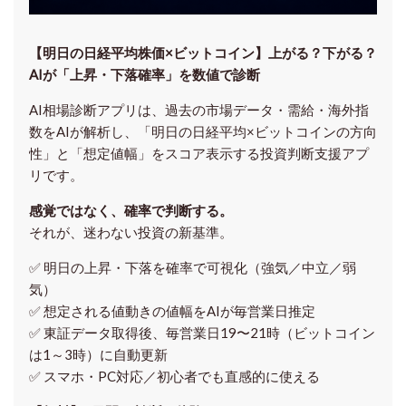
【明日の⽇経平均株価×ビットコイン】上がる？下がる？
AIが「上昇・下落確率」を数値で診断
AI相場診断アプリは、過去の市場データ・需給・海外指
数をAIが解析し、「明日の日経平均
×ビットコイン
の方向
性」と「想定値幅」をスコア表示する投資判断支援アプ
リです。
感覚ではなく、確率で判断する。
それが、迷わない投資の新基準。
✅ 明日の上昇・下落を
確率で可視化
（強気／中立／弱
気）
✅ 想定される値動きの
値幅をAIが毎営業日推定
✅ 東証データ取得後、
毎営業日19〜21時（ビットコイン
は1～3時）に自動更新
✅ スマホ・PC対応／
初心者でも直感的に使える