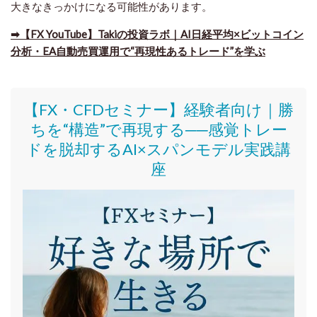
大きなきっかけになる可能性があります。
➡​【FX YouTube】Takiの投資ラボ｜AI日経平均×ビットコイン
分析・EA自動売買運用で“再現性あるトレード”を学ぶ
【FX・CFDセミナー】
経験者向け｜
勝
ちを“構造”で再現する──感覚トレー
ドを脱却するAI×スパンモデル実践講
座