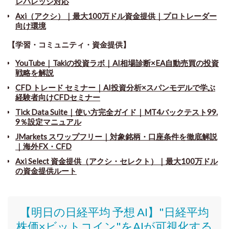
レバレッジ対応
Axi（アクシ）｜最大100万ドル資金提供｜プロトレーダー
向け環境
【学習・コミュニティ・資金提供】
YouTube｜Takiの投資ラボ｜AI相場診断×EA自動売買の投資
戦略を解説
CFD トレード セミナー
｜
AI投資分析×スパンモデルで学ぶ
経験者向けCFDセミナー
Tick Data Suite
｜
使い方完全ガイド｜MT4バックテスト99.
9％設定マニュアル
JMarkets スワップフリー
｜
対象銘柄・口座条件を徹底解説
｜海外FX・CFD
Axi Select 資金提供（アクシ・セレクト）｜最大100万ドル
の資金提供ルート
【明日の日経平均 予想 AI】"日経平均
株価
×ビットコイン
"をAIが可視化する