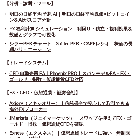
【分析・診断・ツール】
明日の日経平均 予想 AI｜明日の日経平均株価×ビットコイ
ンをAIがスコア分析
FX 福利計算 シミュレーション｜利回り・積立・複利効果を
数値とグラフで可視化
シラーPER チャート
｜
Shiller PER・CAPEレシオ｜株価の長
期バリュエーション
【トレードシステム】
CFD 自動売買 EA｜Phoenix PRO｜スパンモデルEA・FX・
ゴールド・指数・仮想通貨CFD対応
【FX・CFD・仮想通貨・証券会社】
Axiory（アキシオリー）｜信託保全で安心して取引できる
海外FXブローカー
JMarkets（ジェイマーケッツ）｜スワップを抑えてFX・ゴ
ールド・指数・仮想通貨CFDを確認
Exness（エクスネス）｜仮想通貨トレードに強い｜無制限