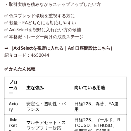
・取引実績を積みながらステップアップしたい方
✅ 低スプレッド環境を重視する方に
✅ 裁量・EAどちらにも対応しやすい
✅ Axi Selectを視野に入れたい方の候補
✅ 本格派トレーダー向けの成長ステージ
➡ ［Axi Selectを視野に入れる｜Axi 口座開設はこちら］
紹介コード：4652044
✅ かんたん比較
ブロ
ーカ
主な強み
向いている用途
ー
Axio
安定性・透明性・バ
日経225
、為替、EA運
ry
ランス
用
JMa
日経225
、ゴールド、
B
マルチアセット・ス
rket
TCUSD、ETHUSD、
ワップフリー対応
s
短期売買
、EA運用