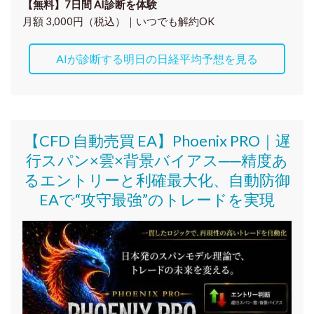
【無料】7日間 AI診断を体験
月額 3,000円（税込）｜いつでも解約OK
AIが診断する明日の日経平均予想を見る
【CFD 自動売買 EA】Phoenix PRO｜遅
行スパン×雲×背景バイアス──精度あ
るエントリーと利確最大化、自動防御
EAで“攻守最強”のトレードを実現