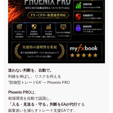
迷わない判断を、自動で。
利確を伸ばし、リスクを抑える
“防御型トレードEA” ― Phoenix PRO
Phoenix PRO
は、
相場環境を自動で認識し、
「入る・見送る・守る」判断をEAが代行
する
裁量迷いを減らすトレード支援EAです。