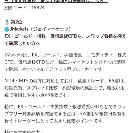
➡ ［安定性重視で選ぶ｜Axiory 口座開設はこちら］
紹介コード：19824
第2位
JMarkets（ジェイマーケッツ）
FX・ゴールド・指数・仮想通貨CFDを、スワップ負担を抑え
て確認したい方
へ
JMarketsは、FX、ゴールド、株価指数、コモディティ、株式
CFD、仮想通貨CFDなど、幅広いマーケットをひとつの環境
で確認しやすいマルチアセット型ブローカーです。
MT4・MT5の両方に対応しており、裁量トレード、EA運用、
短期売買、スプレッド比較、約定環境の検証まで、幅広い用
途で活用しやすい点が特徴です。
特に、FX・ゴールド・主要指数・仮想通貨CFDなどでスワッ
プフリー対象銘柄を確認できる点は、EA運用や複数日保有を
行うトレーダーにとって大きな比較ポイントです。
特におすすめの方：