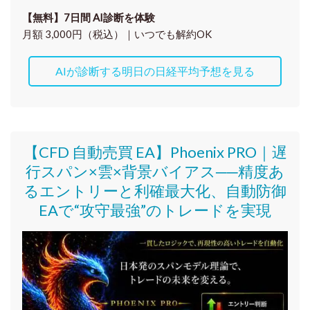
【無料】7日間 AI診断を体験
月額 3,000円（税込）｜いつでも解約OK
AIが診断する明日の日経平均予想を見る
【CFD 自動売買 EA】Phoenix PRO｜遅
行スパン×雲×背景バイアス──精度あ
るエントリーと利確最大化、自動防御
EAで“攻守最強”のトレードを実現