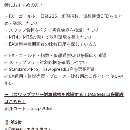
特におすすめの方：
・FX、ゴールド、日経225、米国指数、仮想通貨CFDをまと
めて確認したい方
・スワップ負担を抑えて複数銘柄を検証したい方
・MT4／MT5の両方で取引環境を整えたい方
・EA運用や短期売買の比較口座を探している方
✅ FX・ゴールド・指数・仮想通貨CFDを幅広く確認
✅ スワップフリー対象銘柄を確認しやすい
✅ Standard／Pro／Raw Spread口座を選択可能
✅ EA運用・短期売買・ブローカー比較用の口座として使いや
すい
➡ ［スワップフリー対象銘柄を確認する｜JMarkets 口座開設
はこちら］
紹介コード：tqcq720lwf
第3位
⚡ Exness（エクスネス）