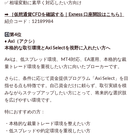
✅ 相場変動に素早く対応したい方向け
➡ ［仮想通貨CFDを確認する｜Exness 口座開設はこちら］
紹介コード：12189984
4️⃣
第4位
♦️ Axi（アクシ）
本格的な取引環境とAxi Selectを視野に入れたい方へ
Axiは、低スプレッド環境、MT4対応、EA運用、本格的な裁
量トレード環境を重視したい方に向いたブローカーです。
さらに、条件に応じて資金提供プログラム「Axi Select」を目
指せる点も特徴です。自己資金だけに頼らず、取引実績を積
みながらステップアップしたい方にとって、将来的な選択肢
を広げやすい環境です。
特におすすめの方：
・本格的な裁量トレード環境を整えたい方
・低スプレッドや約定環境を重視したい方