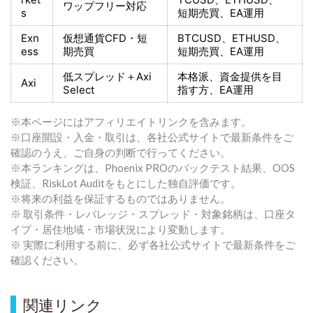
ワップフリー対応
s
短期売買
、EA運用
Exn
仮想通貨CFD・短
BTCUSD、ETHUSD、
ess
期売買
短期売買
、EA運用
低スプレッド＋
Axi
本格派、資金提供を目
Axi
Select
指す方
、EA運用
※本ページにはアフィリエイトリンクを含みます。
※口座開設・入金・取引は、各社公式サイトで最新条件をご
確認のうえ、ご自身の判断で行ってください。
※本ランキングは、Phoenix PROのバックテスト結果、OOS
検証、RiskLot Auditをもとにした独自評価です。
※将来の利益を保証するものではありません。
※ 取引条件・レバレッジ・スプレッド・対象銘柄は、口座タ
イプ・居住地域・市場状況により変動します。
※ 実際に利用する前に、必ず各社公式サイトで最新条件をご
確認ください。
関連リンク