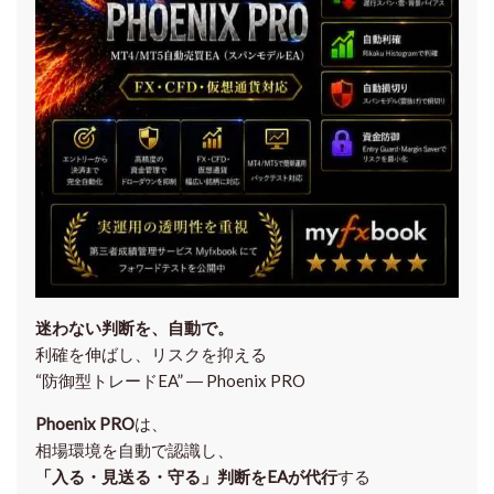
迷わない判断を、自動で。
利確を伸ばし、リスクを抑える
“防御型トレードEA” ― Phoenix PRO
Phoenix PRO
は、
相場環境を自動で認識し、
「入る・見送る・守る」判断をEAが代行
する