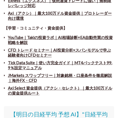
Exness（エクスネス）｜仮想通貨トレードに強い｜無制限
レバレッジ対応
Axi（アクシ）｜最大100万ドル資金提供｜プロトレーダー
向け環境
【学習・コミュニティ・資金提供】
YouTube｜Takiの投資ラボ｜AI相場診断×EA自動売買の投資
戦略を解説
CFD トレード セミナー
｜
AI投資分析×スパンモデルで学ぶ
経験者向けCFDセミナー
Tick Data Suite
｜
使い方完全ガイド｜MT4バックテスト99.
9％設定マニュアル
JMarkets スワップフリー
｜
対象銘柄・口座条件を徹底解説
｜海外FX・CFD
Axi Select 資金提供（アクシ・セレクト）｜最大100万ドル
の資金提供ルート
【明日の日経平均 予想 AI】"日経平均