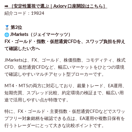
➡ ［安定性重視で選ぶ｜Axiory 口座開設はこちら］
紹介コード：19824
第2位
JMarkets（ジェイマーケッツ）
FX・ゴールド・指数・仮想通貨CFDを、スワップ負担を抑え
て確認したい方
へ
JMarketsは、FX、ゴールド、株価指数、コモディティ、株式
CFD、仮想通貨CFDなど、幅広いマーケットをひとつの環境
で確認しやすいマルチアセット型ブローカーです。
MT4・MT5の両方に対応しており、裁量トレード、EA運用、
短期売買、スプレッド比較、約定環境の検証まで、幅広い用
途で活用しやすい点が特徴です。
特に、FX・ゴールド・主要指数・仮想通貨CFDなどでスワッ
プフリー対象銘柄を確認できる点は、EA運用や複数日保有を
行うトレーダーにとって大きな比較ポイントです。