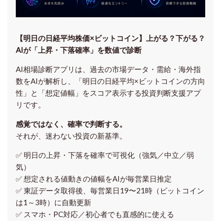
【明日の⽇経平均株価×ビットコイン】上がる？下がる？
AIが「上昇・下落確率」を数値で診断
AI相場診断アプリは、過去の市場データ・需給・海外指
数をAIが解析し、「明日の日経平均
×ビットコイン
の方向
性」と「想定値幅」をスコア表示する投資判断支援アプ
リです。
感覚ではなく、確率で判断する。
それが、迷わない投資の新基準。
✅ 明日の上昇・下落を
確率で可視化
（強気／中立／弱
気）
✅ 想定される値動きの
値幅をAIが毎営業日推定
✅ 東証データ取得後、
毎営業日19〜21時（ビットコイン
は1～3時）に自動更新
✅ スマホ・PC対応／
初心者でも直感的に使える