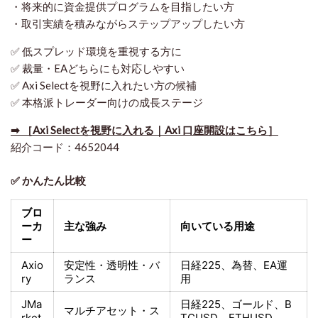
・将来的に資金提供プログラムを目指したい方
・取引実績を積みながらステップアップしたい方
✅ 低スプレッド環境を重視する方に
✅ 裁量・EAどちらにも対応しやすい
✅ Axi Selectを視野に入れたい方の候補
✅ 本格派トレーダー向けの成長ステージ
➡ ［Axi Selectを視野に入れる｜Axi 口座開設はこちら］
紹介コード：4652044
✅ かんたん比較
ブロ
ーカ
主な強み
向いている用途
ー
Axio
安定性・透明性・バ
日経225
、為替、EA運
ry
ランス
用
JMa
日経225
、ゴールド、
B
マルチアセット・ス
rket
TCUSD、ETHUSD、