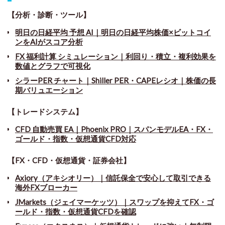
【分析・診断・ツール】
明日の日経平均 予想 AI｜明日の日経平均株価×ビットコイ
ンをAIがスコア分析
FX 福利計算 シミュレーション｜利回り・積立・複利効果を
数値とグラフで可視化
シラーPER チャート
｜
Shiller PER・CAPEレシオ｜株価の長
期バリュエーション
【トレードシステム】
CFD 自動売買 EA｜Phoenix PRO｜スパンモデルEA・FX・
ゴールド・指数・仮想通貨CFD対応
【FX・CFD・仮想通貨・証券会社】
Axiory（アキシオリー）｜信託保全で安心して取引できる
海外FXブローカー
JMarkets（ジェイマーケッツ）｜スワップを抑えてFX・ゴ
ールド・指数・仮想通貨CFDを確認