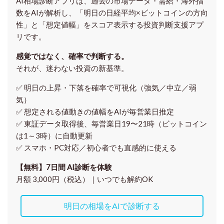
AI相場診断アプリは、過去の市場データ・需給・海外指
数をAIが解析し、「明日の日経平均
×ビットコイン
の方向
性」と「想定値幅」をスコア表示する投資判断支援アプ
リです。
感覚ではなく、確率で判断する。
それが、迷わない投資の新基準。
✅ 明日の上昇・下落を
確率で可視化
（強気／中立／弱
気）
✅ 想定される値動きの
値幅をAIが毎営業日推定
✅ 東証データ取得後、
毎営業日19〜21時（ビットコイン
は1～3時）に自動更新
✅ スマホ・PC対応／
初心者でも直感的に使える
【無料】7日間 AI診断を体験
月額 3,000円（税込）｜いつでも解約OK
明日の相場をAIで診断する