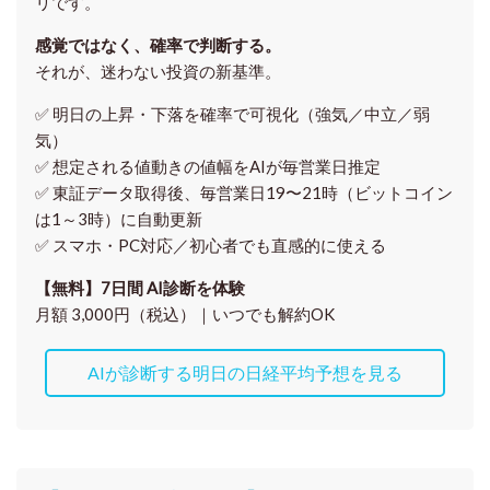
リです。
感覚ではなく、確率で判断する。
それが、迷わない投資の新基準。
✅ 明日の上昇・下落を
確率で可視化
（強気／中立／弱
気）
✅ 想定される値動きの
値幅をAIが毎営業日推定
✅ 東証データ取得後、
毎営業日19〜21時（ビットコイン
は1～3時）に自動更新
✅ スマホ・PC対応／
初心者でも直感的に使える
【無料】7日間 AI診断を体験
月額 3,000円（税込）｜いつでも解約OK
AIが診断する明日の日経平均予想を見る