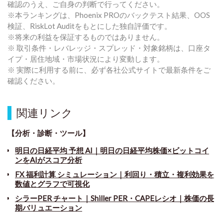
確認のうえ、ご自身の判断で行ってください。
※本ランキングは、Phoenix PROのバックテスト結果、OOS
検証、RiskLot Auditをもとにした独自評価です。
※将来の利益を保証するものではありません。
※ 取引条件・レバレッジ・スプレッド・対象銘柄は、口座タ
イプ・居住地域・市場状況により変動します。
※ 実際に利用する前に、必ず各社公式サイトで最新条件をご
確認ください。
関連リンク
【分析・診断・ツール】
明日の日経平均 予想 AI｜明日の日経平均株価×ビットコイ
ンをAIがスコア分析
FX 福利計算 シミュレーション｜利回り・積立・複利効果を
数値とグラフで可視化
シラーPER チャート
｜
Shiller PER・CAPEレシオ｜株価の長
期バリュエーション