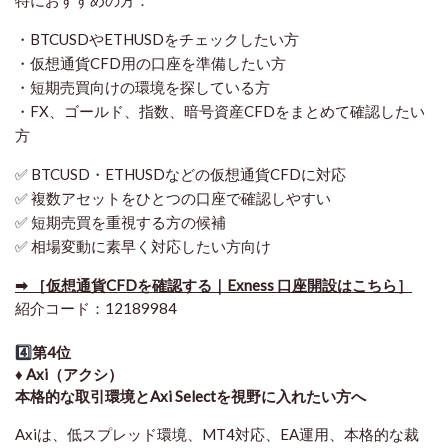
・BTCUSDやETHUSDをチェックしたい方
・仮想通貨CFD用の口座を準備したい方
・短期売買向けの環境を探している方
・FX、ゴールド、指数、暗号資産CFDをまとめて確認したい
方
✅ BTCUSD・ETHUSDなどの仮想通貨CFDに対応
✅ 複数アセットをひとつの口座で確認しやすい
✅ 短期売買を重視する方の候補
✅ 相場変動に素早く対応したい方向け
➡ ［仮想通貨CFDを確認する｜Exness 口座開設はこちら］
紹介コード：12189984
4️⃣
第4位
♦️ Axi（アクシ）
本格的な取引環境とAxi Selectを視野に入れたい方へ
Axiは、低スプレッド環境、MT4対応、EA運用、本格的な裁