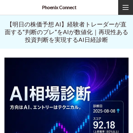
Phoenix Connect
【明日の株価予想 AI】経験者トレーダーが直
面する“判断のブレ”をAIが数値化｜再現性ある
投資判断を実現するAI日経診断