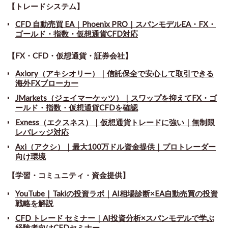
【トレードシステム】
CFD 自動売買 EA｜Phoenix PRO｜スパンモデルEA・FX・
ゴールド・指数・仮想通貨CFD対応
【FX・CFD・仮想通貨・証券会社】
Axiory（アキシオリー）｜信託保全で安心して取引できる
海外FXブローカー
JMarkets（ジェイマーケッツ）｜スワップを抑えてFX・ゴ
ールド・指数・仮想通貨CFDを確認
Exness（エクスネス）｜仮想通貨トレードに強い｜無制限
レバレッジ対応
Axi（アクシ）｜最大100万ドル資金提供｜プロトレーダー
向け環境
【学習・コミュニティ・資金提供】
YouTube｜Takiの投資ラボ｜AI相場診断×EA自動売買の投資
戦略を解説
CFD トレード セミナー
｜
AI投資分析×スパンモデルで学ぶ
経験者向けCFDセミナー