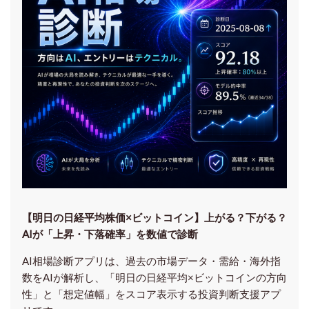
【明日の⽇経平均株価×ビットコイン】上がる？下がる？
AIが「上昇・下落確率」を数値で診断
AI相場診断アプリは、過去の市場データ・需給・海外指
数をAIが解析し、「明日の日経平均
×ビットコイン
の方向
性」と「想定値幅」をスコア表示する投資判断支援アプ