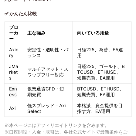
✅ かんたん比較
ブロ
ーカ
主な強み
向いている用途
ー
Axio
安定性・透明性・バ
日経225
、為替、EA運
ry
ランス
用
JMa
日経225
、ゴールド、
B
マルチアセット・ス
rket
TCUSD、ETHUSD、
ワップフリー対応
s
短期売買
、EA運用
Exn
仮想通貨CFD・短
BTCUSD、ETHUSD、
ess
期売買
短期売買
、EA運用
低スプレッド＋
Axi
本格派、資金提供を目
Axi
Select
指す方
、EA運用
※本ページにはアフィリエイトリンクを含みます。
※口座開設・入金・取引は、各社公式サイトで最新条件をご