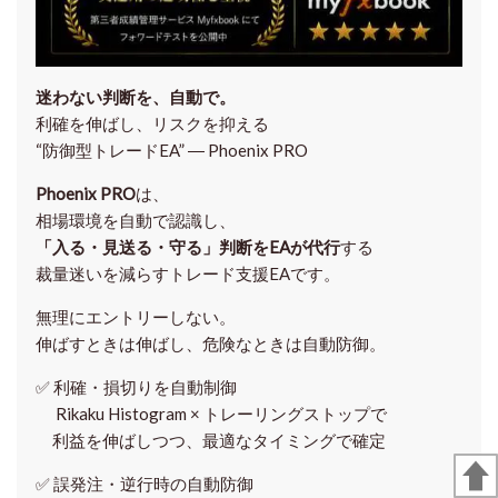
迷わない判断を、自動で。
利確を伸ばし、リスクを抑える
“防御型トレードEA” ― Phoenix PRO
Phoenix PRO
は、
相場環境を自動で認識し、
「入る・見送る・守る」判断をEAが代行
する
裁量迷いを減らすトレード支援EAです。
無理にエントリーしない。
伸ばすときは伸ばし、危険なときは自動防御。
✅
利確・損切りを自動制御
Rikaku Histogram × トレーリングストップで
利益を伸ばしつつ、最適なタイミングで確定
✅
誤発注・逆行時の自動防御