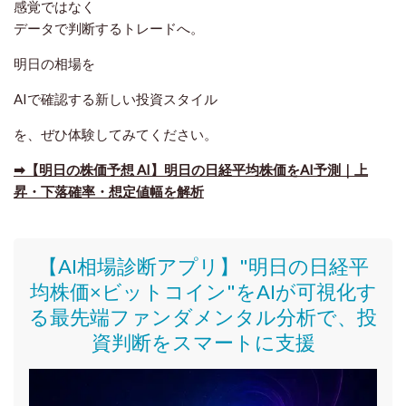
感覚ではなく
データで判断するトレードへ。
明日の相場を
AIで確認する新しい投資スタイル
を、ぜひ体験してみてください。
➡【明日の株価予想 AI】明日の日経平均株価をAI予測｜上
昇・下落確率・想定値幅を解析
【AI相場診断アプリ】"明日の日経平
均株価
×ビットコイン
"をAIが可視化す
る最先端ファンダメンタル分析で、投
資判断をスマートに支援