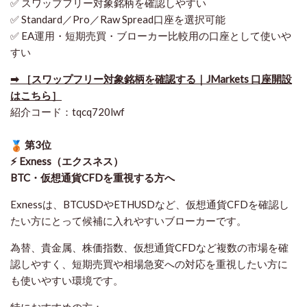
✅ スワップフリー対象銘柄を確認しやすい
✅ Standard／Pro／Raw Spread口座を選択可能
✅ EA運用・短期売買・ブローカー比較用の口座として使いや
すい
➡ ［スワップフリー対象銘柄を確認する｜JMarkets 口座開設
はこちら］
紹介コード：tqcq720lwf
第3位
⚡ Exness（エクスネス）
BTC・仮想通貨CFDを重視する方へ
Exnessは、BTCUSDやETHUSDなど、仮想通貨CFDを確認し
たい方にとって候補に入れやすいブローカーです。
為替、貴金属、株価指数、仮想通貨CFDなど複数の市場を確
認しやすく、短期売買や相場急変への対応を重視したい方に
も使いやすい環境です。
特におすすめの方：