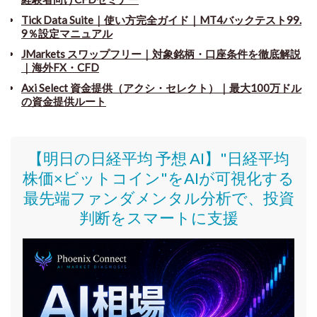
Tick Data Suite
｜
使い方完全ガイド｜MT4バックテスト99.
9％設定マニュアル
JMarkets スワップフリー
｜
対象銘柄・口座条件を徹底解説
｜海外FX・CFD
Axi Select 資金提供（アクシ・セレクト）｜最大100万ドル
の資金提供ルート
【明日の日経平均 予想 AI】"日経平均
株価
×ビットコイン
"をAIが可視化する
最先端ファンダメンタル分析で、投資
判断をスマートに支援