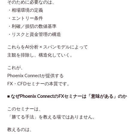
そのために必要なのは、
・相場環境の定義
・エントリー条件
・利確／損切の数値基準
・リスクと資金管理の構造
これらを
AI分析 × スパンモデル
によって
主観を排除し、構造化していく。
これが、
Phoenix Connectが提供する
FX・CFDセミナーの本質
です。
■ なぜPhoenix ConnectのFXセミナーは「意味がある」のか
このセミナーは、
「勝てる手法」を教える場ではありません。
教えるのは、