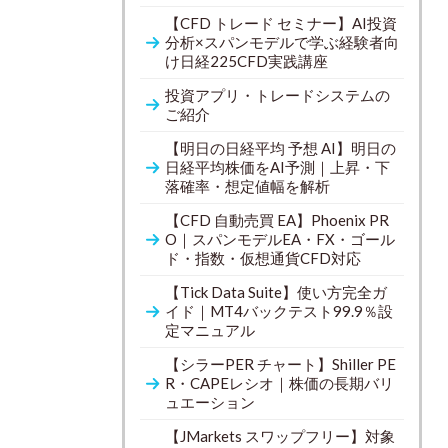
【CFD トレード セミナー】AI投資
分析×スパンモデルで学ぶ経験者向
け日経225CFD実践講座
投資アプリ・トレードシステムの
ご紹介
【明日の日経平均 予想 AI】明日の
日経平均株価をAI予測｜上昇・下
落確率・想定値幅を解析
【CFD 自動売買 EA】Phoenix PR
O｜スパンモデルEA・FX・ゴール
ド・指数・仮想通貨CFD対応
【Tick Data Suite】使い方完全ガ
イド｜MT4バックテスト99.9％設
定マニュアル
【シラーPER チャート】Shiller PE
R・CAPEレシオ｜株価の長期バリ
ュエーション
【JMarkets スワップフリー】対象