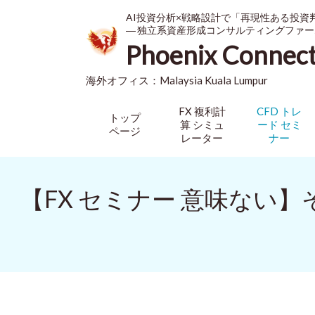
AI投資分析×戦略設計で「再現性ある投資
― 独立系資産形成コンサルティングファー
Phoenix Connec
海外オフィス：
Malaysia
Kuala Lumpur
FX 複利計
CFD トレ
トップ
算 シミュ
ード セミ
ページ
レーター
ナー
【FX セミナー 意味ない