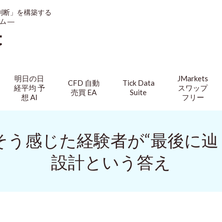
判断」を構築する
ム ―
t
明日の日
JMarkets
CFD 自動
Tick Data
経平均 予
スワップ
売買 EA
Suite
想 AI
フリー
】そう感じた経験者が“最後に
設計という答え