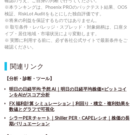
確認のうえ、ご自身の判断で行ってください。
※本ランキングは、Phoenix PROのバックテスト結果、OOS
検証、RiskLot Auditをもとにした独自評価です。
※将来の利益を保証するものではありません。
※ 取引条件・レバレッジ・スプレッド・対象銘柄は、口座タ
イプ・居住地域・市場状況により変動します。
※ 実際に利用する前に、必ず各社公式サイトで最新条件をご
確認ください。
関連リンク
【分析・診断・ツール】
明日の日経平均 予想 AI｜明日の日経平均株価×ビットコイ
ンをAIがスコア分析
FX 福利計算 シミュレーション｜利回り・積立・複利効果を
数値とグラフで可視化
シラーPER チャート
｜
Shiller PER・CAPEレシオ｜株価の長
期バリュエーション