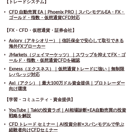
【トレードシステム】
CFD 自動売買 EA｜Phoenix PRO｜スパンモデルEA・FX・
ゴールド・指数・仮想通貨CFD対応
【FX・CFD・仮想通貨・証券会社】
Axiory（アキシオリー）｜信託保全で安心して取引できる
海外FXブローカー
JMarkets（ジェイマーケッツ）｜スワップを抑えてFX・ゴ
ールド・指数・仮想通貨CFDを確認
Exness（エクスネス）｜仮想通貨トレードに強い｜無制限
レバレッジ対応
Axi（アクシ）｜最大100万ドル資金提供｜プロトレーダー
向け環境
【学習・コミュニティ・資金提供】
YouTube｜Takiの投資ラボ｜AI相場診断×EA自動売買の投資
戦略を解説
CFD トレード セミナー
｜
AI投資分析×スパンモデルで学ぶ
経験者向けCFDセミナー