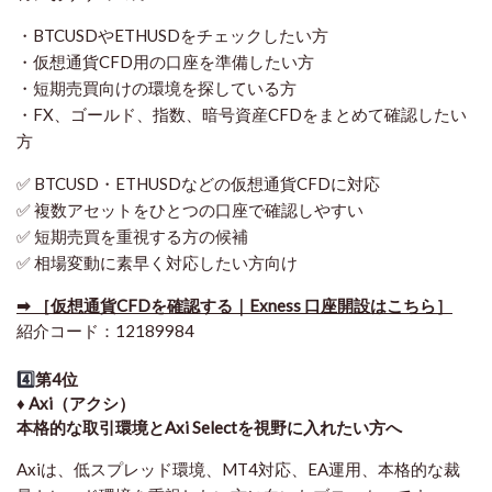
・BTCUSDやETHUSDをチェックしたい方
・仮想通貨CFD用の口座を準備したい方
・短期売買向けの環境を探している方
・FX、ゴールド、指数、暗号資産CFDをまとめて確認したい
方
✅ BTCUSD・ETHUSDなどの仮想通貨CFDに対応
✅ 複数アセットをひとつの口座で確認しやすい
✅ 短期売買を重視する方の候補
✅ 相場変動に素早く対応したい方向け
➡ ［仮想通貨CFDを確認する｜Exness 口座開設はこちら］
紹介コード：12189984
4️⃣
第4位
♦️ Axi（アクシ）
本格的な取引環境とAxi Selectを視野に入れたい方へ
Axiは、低スプレッド環境、MT4対応、EA運用、本格的な裁