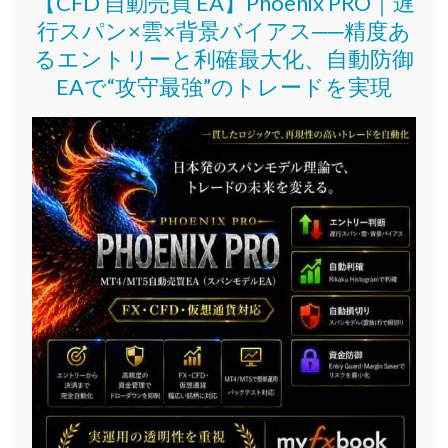
【CFD 自動売買 EA】Phoenix PRO｜遅
行スパン×雲×背景バイアス──精度あ
るエントリーと利確最大化、自動防御
EAで“攻守最強”のトレードを実現