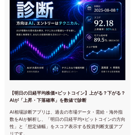
【明日の⽇経平均株価×ビットコイン】上がる？下がる？
AIが「上昇・下落確率」を数値で診断
AI相場診断アプリは、過去の市場データ・需給・海外指
数をAIが解析し、「明日の日経平均
×ビットコイン
の方向
性」と「想定値幅」をスコア表示する投資判断支援アプ
リです。