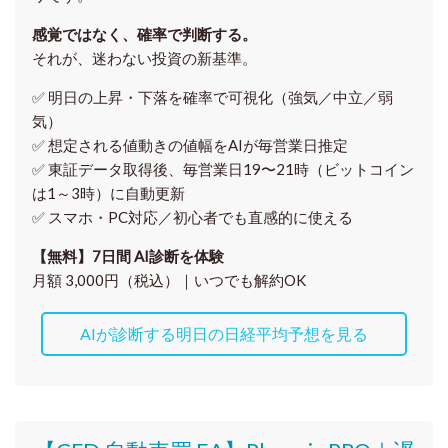
感覚ではなく、確率で判断する。
それが、迷わない投資の新基準。
✅ 明日の上昇・下落を
確率で可視化
（強気／中立／弱
気）
✅ 想定される値動きの
値幅をAIが毎営業日推定
✅ 東証データ取得後、
毎営業日19〜21時（ビットコイン
は1～3時）に自動更新
✅ スマホ・PC対応／
初心者でも直感的に使える
【無料】7日間 AI診断を体験
月額 3,000円（税込）｜いつでも解約OK
AIが診断する明日の日経平均予想を見る