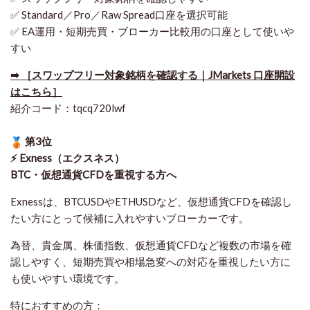
✅ Standard／Pro／Raw Spread口座を選択可能
✅ EA運用・短期売買・ブローカー比較用の口座として使いや
すい
➡ ［スワップフリー対象銘柄を確認する｜JMarkets 口座開設
はこちら］
紹介コード：tqcq720lwf
第3位
⚡ Exness（エクスネス）
BTC・仮想通貨CFDを重視する方へ
Exnessは、BTCUSDやETHUSDなど、仮想通貨CFDを確認し
たい方にとって候補に入れやすいブローカーです。
為替、貴金属、株価指数、仮想通貨CFDなど複数の市場を確
認しやすく、短期売買や相場急変への対応を重視したい方に
も使いやすい環境です。
特におすすめの方：