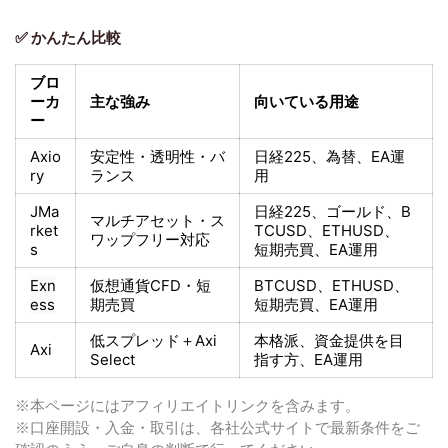
✅ かんたん比較
ブロ
ーカ
主な強み
向いている用途
ー
Axio
安定性・透明性・バ
日経225
、為替、EA運
ry
ランス
用
JMa
日経225
、ゴールド、
B
マルチアセット・ス
rket
TCUSD、ETHUSD、
ワップフリー対応
s
短期売買
、EA運用
Exn
仮想通貨CFD・短
BTCUSD、ETHUSD、
ess
期売買
短期売買
、EA運用
低スプレッド＋
Axi
本格派、資金提供を目
Axi
Select
指す方
、EA運用
※本ページにはアフィリエイトリンクを含みます。
※口座開設・入金・取引は、各社公式サイトで最新条件をご