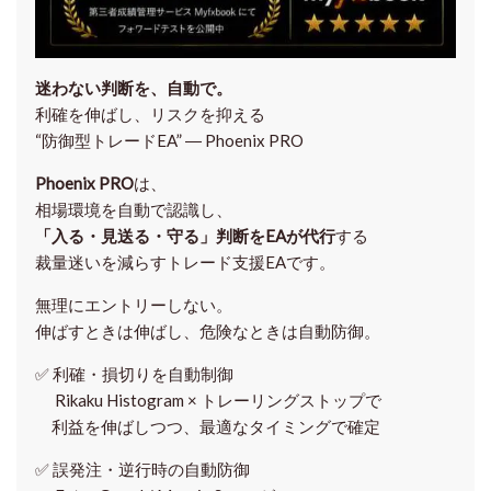
迷わない判断を、自動で。
利確を伸ばし、リスクを抑える
“防御型トレードEA” ― Phoenix PRO
Phoenix PRO
は、
相場環境を自動で認識し、
「入る・見送る・守る」判断をEAが代行
する
裁量迷いを減らすトレード支援EAです。
無理にエントリーしない。
伸ばすときは伸ばし、危険なときは自動防御。
✅
利確・損切りを自動制御
Rikaku Histogram × トレーリングストップで
利益を伸ばしつつ、最適なタイミングで確定
✅
誤発注・逆行時の自動防御