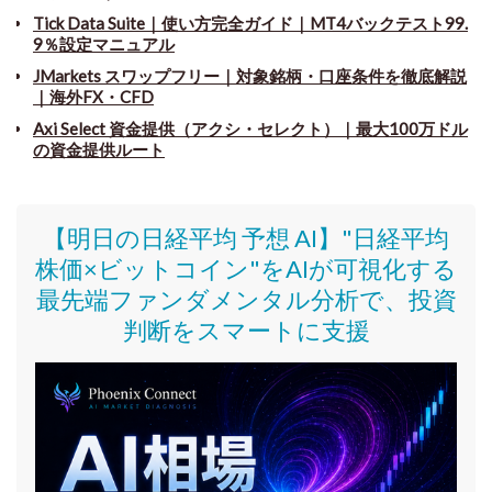
Tick Data Suite
｜
使い方完全ガイド｜MT4バックテスト99.
9％設定マニュアル
JMarkets スワップフリー
｜
対象銘柄・口座条件を徹底解説
｜海外FX・CFD
Axi Select 資金提供（アクシ・セレクト）｜最大100万ドル
の資金提供ルート
【明日の日経平均 予想 AI】"日経平均
株価
×ビットコイン
"をAIが可視化する
最先端ファンダメンタル分析で、投資
判断をスマートに支援