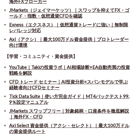
海外FXブローカー
JMarkets（ジェイマーケッツ）｜スワップを抑えてFX・ゴ
ールド・指数・仮想通貨CFDを確認
Exness（エクスネス）｜仮想通貨トレードに強い｜無制限
レバレッジ対応
Axi（アクシ）｜最大100万ドル資金提供｜プロトレーダー
向け環境
【学習・コミュニティ・資金提供】
YouTube｜Takiの投資ラボ｜AI相場診断×EA自動売買の投資
戦略を解説
CFD トレード セミナー
｜
AI投資分析×スパンモデルで学ぶ
経験者向けCFDセミナー
Tick Data Suite
｜
使い方完全ガイド｜MT4バックテスト99.
9％設定マニュアル
JMarkets スワップフリー
｜
対象銘柄・口座条件を徹底解説
｜海外FX・CFD
Axi Select 資金提供（アクシ・セレクト）｜最大100万ドル
の資金提供ルート