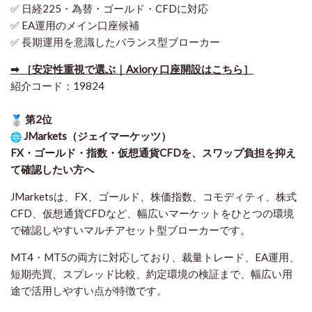
✅ 日経225・為替・ゴールド・CFDに対応
✅ EA運用のメイン口座候補
✅ 長期運用を意識したバランス型ブローカー
➡ ［安定性重視で選ぶ｜Axiory 口座開設はこちら］
紹介コード：19824
第2位
JMarkets（ジェイマーケッツ）
FX・ゴールド・指数・仮想通貨CFDを、スワップ負担を抑え
て確認したい方
へ
JMarketsは、FX、ゴールド、株価指数、コモディティ、株式
CFD、仮想通貨CFDなど、幅広いマーケットをひとつの環境
で確認しやすいマルチアセット型ブローカーです。
MT4・MT5の両方に対応しており、裁量トレード、EA運用、
短期売買、スプレッド比較、約定環境の検証まで、幅広い用
途で活用しやすい点が特徴です。