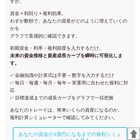
すか。
資金 × 利回り × 複利効果。
わずか数秒で、あなたの資産がどのように増えていくの
かを
グラフで直感的に確認できます。
初期資金・利率・複利頻度を入力するだけ。
未来の資金推移と資産成長カーブを瞬時に可視化しま
す。
✅ 金融知識や計算式は不要 ─ 数字を入力するだけ
✅ 毎日・毎週・毎月・毎年 ─ 実運用に合わせた複利に対
応
✅ 目標達成までの成長カーブをグラフで一目把握
あなたのトレードは、将来いくらの資産になるのか。
複利計算シミュレーターで確認してみてください。
あなたの資金が1億円になるまでの複利シミュ