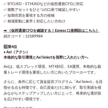
✅ BTCUSD・ETHUSDなどの仮想通貨CFDに対応
✅ 複数アセットをひとつの口座で確認しやすい
✅ 短期売買を重視する方の候補
✅ 相場変動に素早く対応したい方向け
➡ ［仮想通貨CFDを確認する｜Exness 口座開設はこちら］
紹介コード：12189984
4️⃣
第4位
♦️ Axi（アクシ）
本格的な取引環境とAxi Selectを視野に入れたい方へ
Axiは、低スプレッド環境、MT4対応、EA運用、本格的な裁
量トレード環境を重視したい方に向いたブローカーです。
さらに、条件に応じて資金提供プログラム「Axi Select」を目
指せる点も特徴です。自己資金だけに頼らず、取引実績を積
みながらステップアップしたい方にとって、将来的な選択肢
を広げやすい環境です。