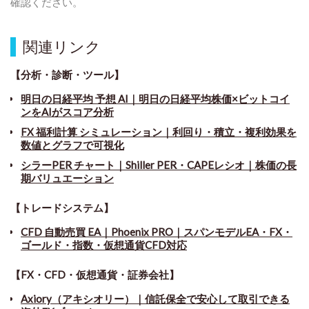
確認ください。
関連リンク
【分析・診断・ツール】
明日の日経平均 予想 AI｜明日の日経平均株価×ビットコイ
ンをAIがスコア分析
FX 福利計算 シミュレーション｜利回り・積立・複利効果を
数値とグラフで可視化
シラーPER チャート
｜
Shiller PER・CAPEレシオ｜株価の長
期バリュエーション
【トレードシステム】
CFD 自動売買 EA｜Phoenix PRO｜スパンモデルEA・FX・
ゴールド・指数・仮想通貨CFD対応
【FX・CFD・仮想通貨・証券会社】
Axiory（アキシオリー）｜信託保全で安心して取引できる