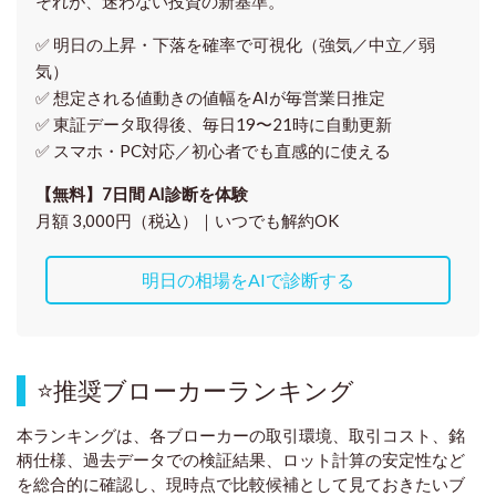
それが、迷わない投資の新基準。
✅ 明日の上昇・下落を
確率で可視化
（強気／中立／弱
気）
✅ 想定される値動きの
値幅をAIが毎営業日推定
✅ 東証データ取得後、
毎日19〜21時に自動更新
✅ スマホ・PC対応／
初心者でも直感的に使える
【無料】7日間 AI診断を体験
月額 3,000円（税込）｜いつでも解約OK
明日の相場をAIで診断する
⭐
推奨ブローカーランキング
本ランキングは、各ブローカーの取引環境、取引コスト、銘
柄仕様、過去データでの検証結果、ロット計算の安定性など
を総合的に確認し、現時点で比較候補として見ておきたいブ