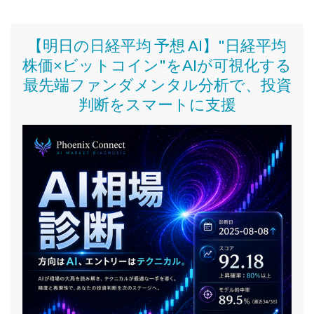
【明日の日経平均 予想 AI】"日経平均
株価
×ビットコイン
"をAIが可視化する
最先端ファンダメンタル分析で、投資
判断をスマートに支援