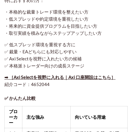
特におすすめの方：
・本格的な裁量トレード環境を整えたい方
・低スプレッドや約定環境を重視したい方
・将来的に資金提供プログラムを目指したい方
・取引実績を積みながらステップアップしたい方
✅ 低スプレッド環境を重視する方に
✅ 裁量・EAどちらにも対応しやすい
✅ Axi Selectを視野に入れたい方の候補
✅ 本格派トレーダー向けの成長ステージ
➡ ［Axi Selectを視野に入れる｜Axi 口座開設はこちら］
紹介コード：4652044
✅ かんたん比較
ブロ
ーカ
主な強み
向いている用途
ー