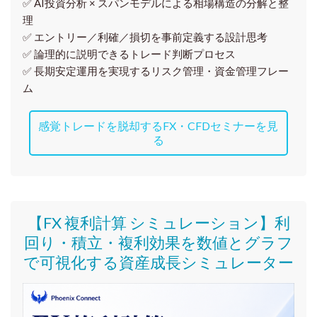
✅ AI投資分析 × スパンモデルによる相場構造の分解と整
理
✅ エントリー／利確／損切を事前定義する設計思考
✅ 論理的に説明できるトレード判断プロセス
✅ 長期安定運用を実現するリスク管理・資金管理フレー
ム
感覚トレードを脱却するFX・CFDセミナーを見
る
【FX 複利計算 シミュレーション】利
回り・積立・複利効果を数値とグラフ
で可視化する資産成長シミュレーター