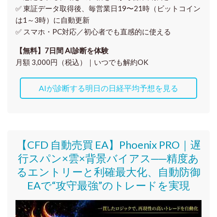
✅ 東証データ取得後、
毎営業日19〜21時（ビットコイン
は1～3時）に自動更新
✅ スマホ・PC対応／
初心者でも直感的に使える
【無料】7日間 AI診断を体験
月額 3,000円（税込）｜いつでも解約OK
AIが診断する明日の日経平均予想を見る
【CFD 自動売買 EA】Phoenix PRO｜遅
行スパン×雲×背景バイアス──精度あ
るエントリーと利確最大化、自動防御
EAで“攻守最強”のトレードを実現