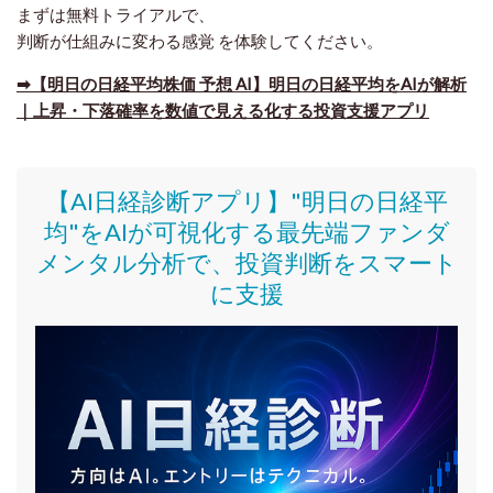
まずは無料トライアルで、
判断が仕組みに変わる感覚
を体験してください。
➡【明日の日経平均株価 予想 AI】明日の日経平均をAIが解析
｜上昇・下落確率を数値で見える化する投資支援アプリ
【AI日経診断アプリ】"明日の日経平
均"をAIが可視化する最先端ファンダ
メンタル分析で、投資判断をスマート
に支援