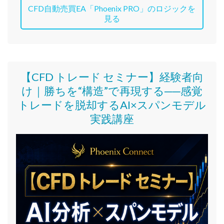
CFD自動売買EA「Phoenix PRO」のロジックを
見る
【CFD トレード セミナー】
経験者向
け｜
勝ちを“構造”で再現する──感覚
トレードを脱却するAI×スパンモデル
実践講座