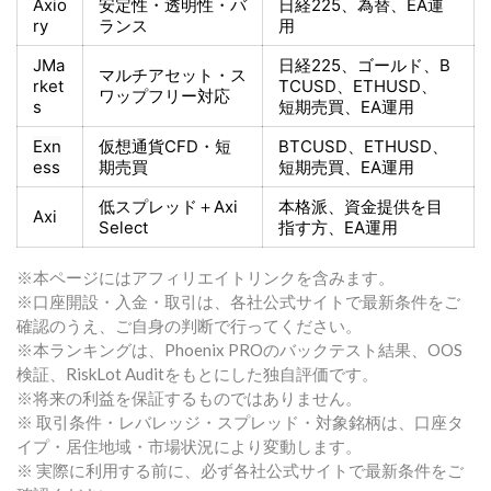
Axio
安定性・透明性・バ
日経225
、為替、EA運
ry
ランス
用
JMa
日経225
、ゴールド、
B
マルチアセット・ス
rket
TCUSD、ETHUSD、
ワップフリー対応
s
短期売買
、EA運用
Exn
仮想通貨CFD・短
BTCUSD、ETHUSD、
ess
期売買
短期売買
、EA運用
低スプレッド＋
Axi
本格派、資金提供を目
Axi
Select
指す方
、EA運用
※本ページにはアフィリエイトリンクを含みます。
※口座開設・入金・取引は、各社公式サイトで最新条件をご
確認のうえ、ご自身の判断で行ってください。
※本ランキングは、Phoenix PROのバックテスト結果、OOS
検証、RiskLot Auditをもとにした独自評価です。
※将来の利益を保証するものではありません。
※ 取引条件・レバレッジ・スプレッド・対象銘柄は、口座タ
イプ・居住地域・市場状況により変動します。
※ 実際に利用する前に、必ず各社公式サイトで最新条件をご