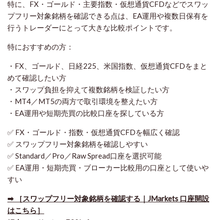
特に、FX・ゴールド・主要指数・仮想通貨CFDなどでスワッ
プフリー対象銘柄を確認できる点は、EA運用や複数日保有を
行うトレーダーにとって大きな比較ポイントです。
特におすすめの方：
・FX、ゴールド、日経225、米国指数、仮想通貨CFDをまと
めて確認したい方
・スワップ負担を抑えて複数銘柄を検証したい方
・MT4／MT5の両方で取引環境を整えたい方
・EA運用や短期売買の比較口座を探している方
✅ FX・ゴールド・指数・仮想通貨CFDを幅広く確認
✅ スワップフリー対象銘柄を確認しやすい
✅ Standard／Pro／Raw Spread口座を選択可能
✅ EA運用・短期売買・ブローカー比較用の口座として使いや
すい
➡ ［スワップフリー対象銘柄を確認する｜JMarkets 口座開設
はこちら］