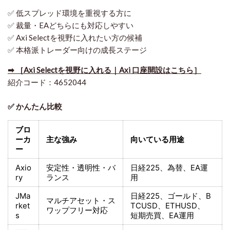
✅ 低スプレッド環境を重視する方に
✅ 裁量・EAどちらにも対応しやすい
✅ Axi Selectを視野に入れたい方の候補
✅ 本格派トレーダー向けの成長ステージ
➡ ［Axi Selectを視野に入れる｜Axi 口座開設はこちら］
紹介コード：4652044
✅ かんたん比較
ブロ
ーカ
主な強み
向いている用途
ー
Axio
安定性・透明性・バ
日経225
、為替、EA運
ry
ランス
用
JMa
日経225
、ゴールド、
B
マルチアセット・ス
rket
TCUSD、ETHUSD、
ワップフリー対応
s
短期売買
、EA運用