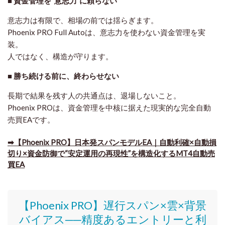
■ 資金管理を“意志力”に頼らない
意志力は有限で、相場の前では揺らぎます。
Phoenix PRO Full Autoは、
意志力を使わない資金管理
を実
装。
人ではなく、構造が守ります。
■ 勝ち続ける前に、終わらせない
長期で結果を残す人の共通点は、退場しないこと。
Phoenix PROは、資金管理を中核に据えた
現実的な完全自動
売買EA
です。
➡【Phoenix PRO】日本発スパンモデルEA｜自動利確×自動損
切り×資金防御で“安定運用の再現性”を構造化するMT4自動売
買EA
【Phoenix PRO】遅行スパン×雲×背景
バイアス──精度あるエントリーと利