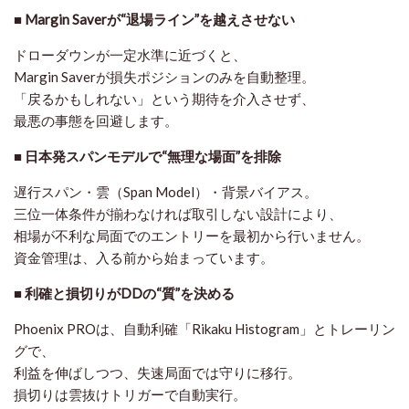
■ Margin Saverが“退場ライン”を越えさせない
ドローダウンが一定水準に近づくと、
Margin Saverが
損失ポジションのみを自動整理
。
「戻るかもしれない」という期待を介入させず、
最悪の事態を回避します。
■ 日本発スパンモデルで“無理な場面”を排除
遅行スパン・雲（Span Model）・背景バイアス。
三位一体条件が揃わなければ取引しない設計により、
相場が不利な局面でのエントリーを
最初から行いません
。
資金管理は、入る前から始まっています。
■ 利確と損切りがDDの“質”を決める
Phoenix PROは、自動利確「Rikaku Histogram」とトレーリン
グで、
利益を伸ばしつつ、失速局面では守りに移行。
損切りは雲抜けトリガーで自動実行。