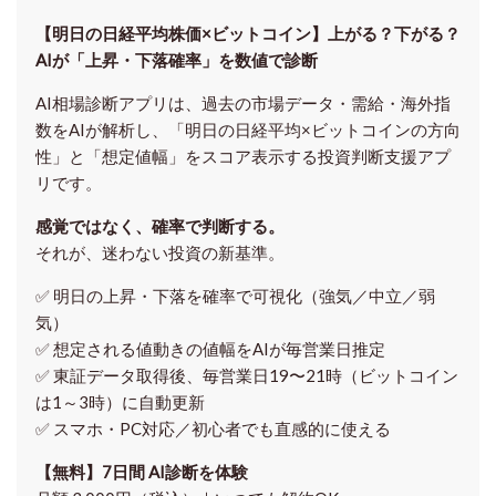
【明日の⽇経平均株価×ビットコイン】上がる？下がる？
AIが「上昇・下落確率」を数値で診断
AI相場診断アプリは、過去の市場データ・需給・海外指
数をAIが解析し、「明日の日経平均
×ビットコイン
の方向
性」と「想定値幅」をスコア表示する投資判断支援アプ
リです。
感覚ではなく、確率で判断する。
それが、迷わない投資の新基準。
✅ 明日の上昇・下落を
確率で可視化
（強気／中立／弱
気）
✅ 想定される値動きの
値幅をAIが毎営業日推定
✅ 東証データ取得後、
毎営業日19〜21時（ビットコイン
は1～3時）に自動更新
✅ スマホ・PC対応／
初心者でも直感的に使える
【無料】7日間 AI診断を体験