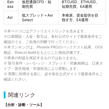
Exn
仮想通貨CFD・短
BTCUSD、ETHUSD、
ess
期売買
短期売買
、EA運用
低スプレッド＋
Axi
本格派、資金提供を目
Axi
Select
指す方
、EA運用
※本ページにはアフィリエイトリンクを含みます。
※口座開設・入金・取引は、各社公式サイトで最新条件をご
確認のうえ、ご自身の判断で行ってください。
※本ランキングは、Phoenix PROのバックテスト結果、OOS
検証、RiskLot Auditをもとにした独自評価です。
※将来の利益を保証するものではありません。
※ 取引条件・レバレッジ・スプレッド・対象銘柄は、口座タ
イプ・居住地域・市場状況により変動します。
※ 実際に利用する前に、必ず各社公式サイトで最新条件をご
確認ください。
関連リンク
【分析・診断・ツール】