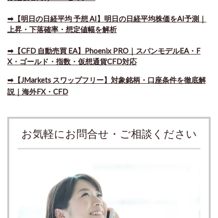
➡【明日の日経平均 予想 AI】明日の日経平均株価をAI予測｜
上昇・下落確率・想定値幅を解析
➡​【CFD 自動売買 EA】Phoenix PRO｜スパンモデルEA・F
X・ゴールド・指数・仮想通貨CFD対応
➡​【JMarkets スワップフリー】対象銘柄・口座条件を徹底解
説｜海外FX・CFD
お気軽にお問合せ・ご相談ください