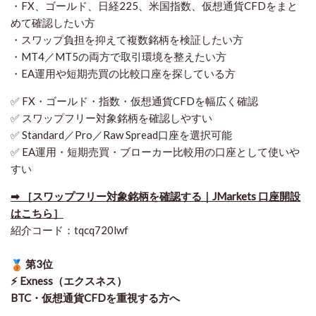
・FX、ゴールド、日経225、米国指数、仮想通貨CFDをまと
めて確認したい方
・スワップ負担を抑えて複数銘柄を検証したい方
・MT4／MT5の両方で取引環境を整えたい方
・EA運用や短期売買の比較口座を探している方
✅ FX・ゴールド・指数・仮想通貨CFDを幅広く確認
✅ スワップフリー対象銘柄を確認しやすい
✅ Standard／Pro／Raw Spread口座を選択可能
✅ EA運用・短期売買・ブローカー比較用の口座として使いや
すい
➡ ［スワップフリー対象銘柄を確認する｜JMarkets 口座開設
はこちら］
紹介コード：tqcq720lwf
第3位
⚡ Exness（エクスネス）
BTC・仮想通貨CFDを重視する方へ