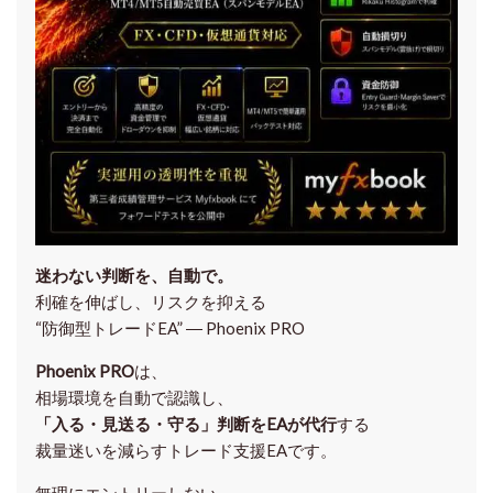
迷わない判断を、自動で。
利確を伸ばし、リスクを抑える
“防御型トレードEA” ― Phoenix PRO
Phoenix PRO
は、
相場環境を自動で認識し、
「入る・見送る・守る」判断をEAが代行
する
裁量迷いを減らすトレード支援EAです。