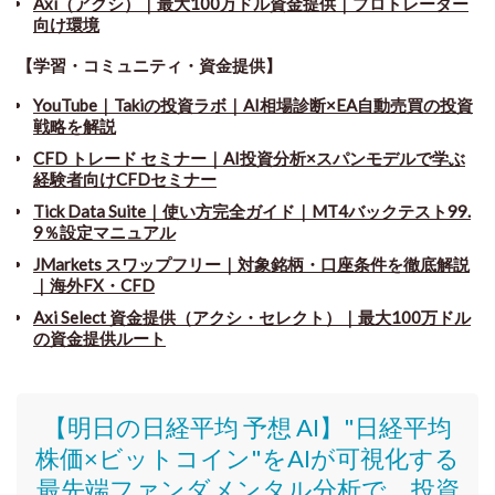
Axi（アクシ）｜最大100万ドル資金提供｜プロトレーダー
向け環境
【学習・コミュニティ・資金提供】
YouTube｜Takiの投資ラボ｜AI相場診断×EA自動売買の投資
戦略を解説
CFD トレード セミナー
｜
AI投資分析×スパンモデルで学ぶ
経験者向けCFDセミナー
Tick Data Suite
｜
使い方完全ガイド｜MT4バックテスト99.
9％設定マニュアル
JMarkets スワップフリー
｜
対象銘柄・口座条件を徹底解説
｜海外FX・CFD
Axi Select 資金提供（アクシ・セレクト）｜最大100万ドル
の資金提供ルート
【明日の日経平均 予想 AI】"日経平均
株価
×ビットコイン
"をAIが可視化する
最先端ファンダメンタル分析で、投資