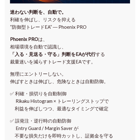
迷わない判断を、自動で。
利確を伸ばし、リスクを抑える
“防御型トレードEA” ― Phoenix PRO
Phoenix PRO
は、
相場環境を自動で認識し、
「入る・見送る・守る」判断をEAが代行
する
裁量迷いを減らすトレード支援EAです。
無理にエントリーしない。
伸ばすときは伸ばし、危険なときは自動防御。
✅
利確・損切りを自動制御
Rikaku Histogram × トレーリングストップで
利益を伸ばしつつ、最適なタイミングで確定
✅
誤発注・逆行時の自動防御
Entry Guard / Margin Saver が
不要な損失だけを即時カットし、証拠金を守る