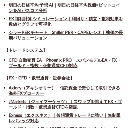
明日の日経平均 予想 AI｜明日の日経平均株価×ビットコイ
ンをAIがスコア分析
FX 福利計算 シミュレーション｜利回り・積立・複利効果を
数値とグラフで可視化
シラーPER チャート
｜
Shiller PER・CAPEレシオ｜株価の長
期バリュエーション
【トレードシステム】
CFD 自動売買 EA｜Phoenix PRO｜スパンモデルEA・FX・
ゴールド・指数・仮想通貨CFD対応
【FX・CFD・仮想通貨・証券会社】
Axiory（アキシオリー）｜信託保全で安心して取引できる
海外FXブローカー
JMarkets（ジェイマーケッツ）｜スワップを抑えてFX・ゴ
ールド・指数・仮想通貨CFDを確認
Exness（エクスネス）｜仮想通貨トレードに強い｜無制限
レバレッジ対応