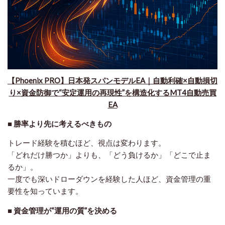
【Phoenix PRO】日本発スパンモデルEA｜自動利確×自動損切
り×資金防御で“安定運用の再現性”を構造化するMT4自動売買
EA
■ 勝率より先に考えるべきもの
トレード経験を積むほど、視点は変わります。
「どれだけ勝つか」よりも、
「どう負けるか」「どこで止ま
るか」
。
一度でも深いドローダウンを経験した人ほど、資金管理の重
要性を知っています。
■ 資金管理が“運用の質”を決める