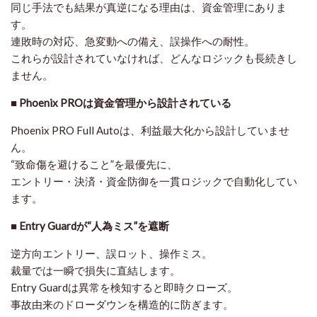
同じ手法でも結果が真逆になる理由は、資金管理にありま
す。
連敗時の対応、急変動への備え、誤操作への耐性。
これらが設計されていなければ、どんなロジックも長続きし
ません。
■ Phoenix PROは資金管理から設計されている
Phoenix PRO Full Autoは、利益最大化から設計していませ
ん。
“致命傷を避けること”を最優先
に、
エントリー・決済・資金防御を一貫ロジックで自動化してい
ます。
■ Entry Guardが“人為ミス”を遮断
逆方向エントリー、誤ロット、操作ミス。
裁量では一瞬で損失に直結します。
Entry Guardは異常を検知すると
即時クローズ
。
事故由来のドローダウンを構造的に防ぎます。