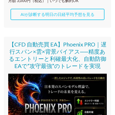
月額 3,000円（税込）｜いつでも解約OK
AIが診断する明日の日経平均予想を見る
【CFD 自動売買 EA】Phoenix PRO｜遅
行スパン×雲×背景バイアス──精度あ
るエントリーと利確最大化、自動防御
EAで“攻守最強”のトレードを実現