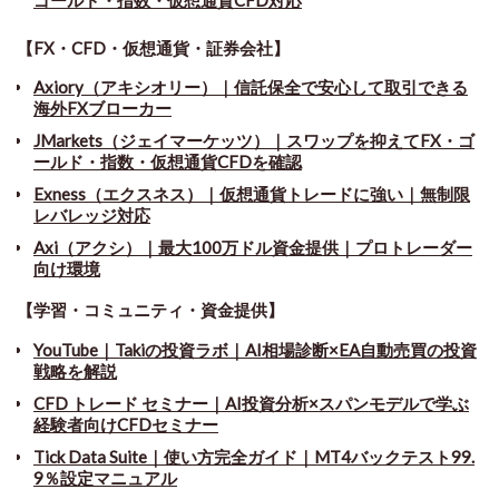
【FX・CFD・仮想通貨・証券会社】
Axiory（アキシオリー）｜信託保全で安心して取引できる
海外FXブローカー
JMarkets（ジェイマーケッツ）｜スワップを抑えてFX・ゴ
ールド・指数・仮想通貨CFDを確認
Exness（エクスネス）｜仮想通貨トレードに強い｜無制限
レバレッジ対応
Axi（アクシ）｜最大100万ドル資金提供｜プロトレーダー
向け環境
【学習・コミュニティ・資金提供】
YouTube｜Takiの投資ラボ｜AI相場診断×EA自動売買の投資
戦略を解説
CFD トレード セミナー
｜
AI投資分析×スパンモデルで学ぶ
経験者向けCFDセミナー
Tick Data Suite
｜
使い方完全ガイド｜MT4バックテスト99.
9％設定マニュアル