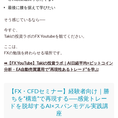
最後に腰を据えて学びたい
そう感じているなら──
今すぐ、
Takiの投資ラボのFX Youtube
を観てください。
ここは、
FXの勉強を終わらせる場所
です。
➡​【FX YouTube】Takiの投資ラボ｜AI日経平均×ビットコイン
分析・EA自動売買運用で“再現性あるトレード”を学ぶ
【FX・CFDセミナー】
経験者向け｜
勝
ちを“構造”で再現する──感覚トレー
ドを脱却するAI×スパンモデル実践講
座