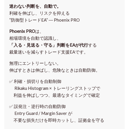
迷わない判断を、自動で。
利確を伸ばし、リスクを抑える
“防御型トレードEA” ― Phoenix PRO
Phoenix PRO
は、
相場環境を自動で認識し、
「入る・見送る・守る」判断をEAが代行
する
裁量迷いを減らすトレード支援EAです。
無理にエントリーしない。
伸ばすときは伸ばし、危険なときは自動防御。
✅
利確・損切りを自動制御
Rikaku Histogram × トレーリングストップで
利益を伸ばしつつ、最適なタイミングで確定
✅
誤発注・逆行時の自動防御
Entry Guard / Margin Saver が
不要な損失だけを即時カットし、証拠金を守る