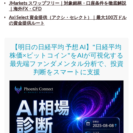
JMarkets スワップフリー
｜
対象銘柄・口座条件を徹底解説
｜海外FX・CFD
Axi Select 資金提供（アクシ・セレクト）｜最大100万ドル
の資金提供ルート
【明日の日経平均 予想 AI】"日経平均
株価
×ビットコイン
"をAIが可視化する
最先端ファンダメンタル分析で、投資
判断をスマートに支援