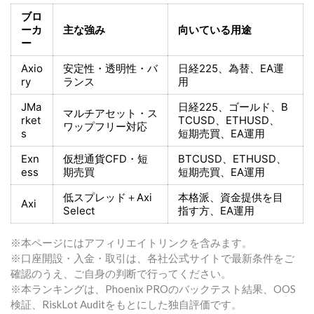
ブロ
ーカ
主な強み
向いている用途
ー
Axio
安定性・透明性・バ
日経225
、為替、EA運
ry
ランス
用
JMa
日経225
、ゴールド、
B
マルチアセット・ス
rket
TCUSD、ETHUSD、
ワップフリー対応
s
短期売買
、EA運用
Exn
仮想通貨CFD・短
BTCUSD、ETHUSD、
ess
期売買
短期売買
、EA運用
低スプレッド＋
Axi
本格派、資金提供を目
Axi
Select
指す方
、EA運用
※本ページにはアフィリエイトリンクを含みます。
※口座開設・入金・取引は、各社公式サイトで最新条件をご
確認のうえ、ご自身の判断で行ってください。
※本ランキングは、Phoenix PROのバックテスト結果、OOS
検証、RiskLot Auditをもとにした独自評価です。