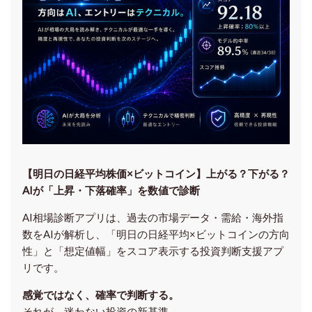
【明日の⽇経平均株価×ビットコイン】上がる？下がる？
AIが「上昇・下落確率」を数値で診断
AI相場診断アプリは、過去の市場データ・需給・海外指
数をAIが解析し、「明日の日経平均
×ビットコイン
の方向
性」と「想定値幅」をスコア表示する投資判断支援アプ
リです。
感覚ではなく、確率で判断する。
それが、迷わない投資の新基準。