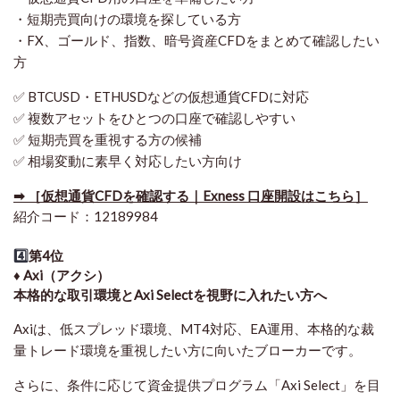
・短期売買向けの環境を探している方
・FX、ゴールド、指数、暗号資産CFDをまとめて確認したい
方
✅ BTCUSD・ETHUSDなどの仮想通貨CFDに対応
✅ 複数アセットをひとつの口座で確認しやすい
✅ 短期売買を重視する方の候補
✅ 相場変動に素早く対応したい方向け
➡ ［仮想通貨CFDを確認する｜Exness 口座開設はこちら］
紹介コード：12189984
4️⃣
第4位
♦️ Axi（アクシ）
本格的な取引環境とAxi Selectを視野に入れたい方へ
Axiは、低スプレッド環境、MT4対応、EA運用、本格的な裁
量トレード環境を重視したい方に向いたブローカーです。
さらに、条件に応じて資金提供プログラム「Axi Select」を目