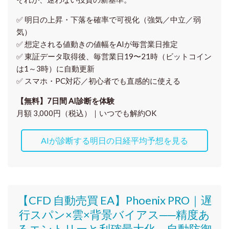
✅ 明日の上昇・下落を
確率で可視化
（強気／中立／弱
気）
✅ 想定される値動きの
値幅をAIが毎営業日推定
✅ 東証データ取得後、
毎営業日19〜21時（ビットコイン
は1～3時）に自動更新
✅ スマホ・PC対応／
初心者でも直感的に使える
【無料】7日間 AI診断を体験
月額 3,000円（税込）｜いつでも解約OK
AIが診断する明日の日経平均予想を見る
【CFD 自動売買 EA】Phoenix PRO｜遅
行スパン×雲×背景バイアス──精度あ
るエントリーと利確最大化、自動防御