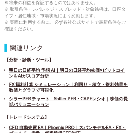
※将来の利益を保証するものではありません。
※ 取引条件・レバレッジ・スプレッド・対象銘柄は、口座タ
イプ・居住地域・市場状況により変動します。
※ 実際に利用する前に、必ず各社公式サイトで最新条件をご
確認ください。
関連リンク
【分析・診断・ツール】
明日の日経平均 予想 AI｜明日の日経平均株価×ビットコイ
ンをAIがスコア分析
FX 福利計算 シミュレーション｜利回り・積立・複利効果を
数値とグラフで可視化
シラーPER チャート
｜
Shiller PER・CAPEレシオ｜株価の長
期バリュエーション
【トレードシステム】
CFD 自動売買 EA｜Phoenix PRO｜スパンモデルEA・FX・
ゴールド・指数・仮想通貨CFD対応