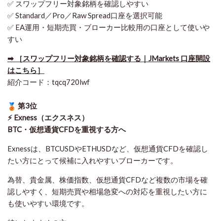
✅ スワップフリー対象銘柄を確認しやすい
✅ Standard／Pro／Raw Spread口座を選択可能
✅ EA運用・短期売買・ブローカー比較用の口座として使いや
すい
➡ ［スワップフリー対象銘柄を確認する｜JMarkets 口座開設
はこちら］
紹介コード：tqcq720lwf
第3位
⚡ Exness（エクスネス）
BTC・仮想通貨CFDを重視する方へ
Exnessは、BTCUSDやETHUSDなど、仮想通貨CFDを確認し
たい方にとって候補に入れやすいブローカーです。
為替、貴金属、株価指数、仮想通貨CFDなど複数の市場を確
認しやすく、短期売買や相場急変への対応を重視したい方に
も使いやすい環境です。