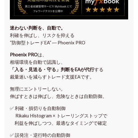
迷わない判断を、自動で。
利確を伸ばし、リスクを抑える
“防御型トレードEA” ― Phoenix PRO
Phoenix PRO
は、
相場環境を自動で認識し、
「入る・見送る・守る」判断をEAが代行
する
裁量迷いを減らすトレード支援EAです。
無理にエントリーしない。
伸ばすときは伸ばし、危険なときは自動防御。
✅
利確・損切りを自動制御
Rikaku Histogram × トレーリングストップで
利益を伸ばしつつ、最適なタイミングで確定
✅
誤発注・逆行時の自動防御