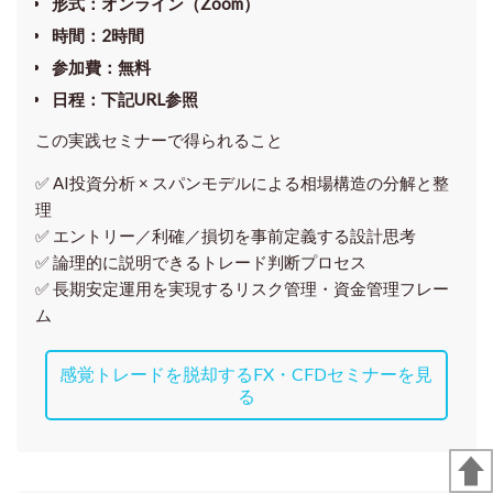
形式
：オンライン（Zoom）
時間
：2時間
参加費
：無料
日程
：下記URL参照
この実践セミナーで得られること
✅ AI投資分析 × スパンモデルによる相場構造の分解と整
理
✅ エントリー／利確／損切を事前定義する設計思考
✅ 論理的に説明できるトレード判断プロセス
✅ 長期安定運用を実現するリスク管理・資金管理フレー
ム
感覚トレードを脱却するFX・CFDセミナーを見
る