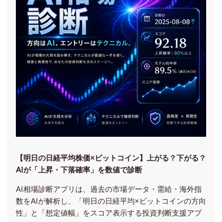
【明日の⽇経平均株価×ビットコイン】上がる？下がる？
AIが「上昇・下落確率」を数値で診断
AI相場診断アプリは、過去の市場データ・需給・海外指
数をAIが解析し、「明日の日経平均
×ビットコイン
の方向
性」と「想定値幅」をスコア表示する投資判断支援アプ