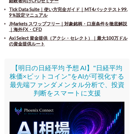
経験者向けCFDセミナー
Tick Data Suite
｜
使い方完全ガイド｜MT4バックテスト99.
9％設定マニュアル
JMarkets スワップフリー
｜
対象銘柄・口座条件を徹底解説
｜海外FX・CFD
Axi Select 資金提供（アクシ・セレクト）｜最大100万ドル
の資金提供ルート
【明日の日経平均 予想 AI】"日経平均
株価
×ビットコイン
"をAIが可視化する
最先端ファンダメンタル分析で、投資
判断をスマートに支援