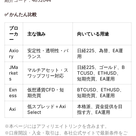
✅ かんたん比較
ブロ
ーカ
主な強み
向いている用途
ー
Axio
安定性・透明性・バ
日経225
、為替、EA運
ry
ランス
用
JMa
日経225
、ゴールド、
B
マルチアセット・ス
rket
TCUSD、ETHUSD、
ワップフリー対応
s
短期売買
、EA運用
Exn
仮想通貨CFD・短
BTCUSD、ETHUSD、
ess
期売買
短期売買
、EA運用
低スプレッド＋
Axi
本格派、資金提供を目
Axi
Select
指す方
、EA運用
※本ページにはアフィリエイトリンクを含みます。
※口座開設・入金・取引は、各社公式サイトで最新条件をご