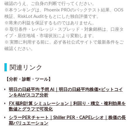
確認のうえ、ご自身の判断で行ってください。
※本ランキングは、Phoenix PROのバックテスト結果、OOS
検証、RiskLot Auditをもとにした独自評価です。
※将来の利益を保証するものではありません。
※ 取引条件・レバレッジ・スプレッド・対象銘柄は、口座タ
イプ・居住地域・市場状況により変動します。
※ 実際に利用する前に、必ず各社公式サイトで最新条件をご
確認ください。
関連リンク
【分析・診断・ツール】
明日の日経平均 予想 AI｜明日の日経平均株価×ビットコイ
ンをAIがスコア分析
FX 福利計算 シミュレーション｜利回り・積立・複利効果を
数値とグラフで可視化
シラーPER チャート
｜
Shiller PER・CAPEレシオ｜株価の長
期バリュエーション