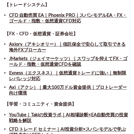
【トレードシステム】
CFD 自動売買 EA｜Phoenix PRO｜スパンモデルEA・FX・
ゴールド・指数・仮想通貨CFD対応
【FX・CFD・仮想通貨・証券会社】
Axiory（アキシオリー）｜信託保全で安心して取引できる
海外FXブローカー
JMarkets（ジェイマーケッツ）｜スワップを抑えてFX・ゴ
ールド・指数・仮想通貨CFDを確認
Exness（エクスネス）｜仮想通貨トレードに強い｜無制限
レバレッジ対応
Axi（アクシ）｜最大100万ドル資金提供｜プロトレーダー
向け環境
【学習・コミュニティ・資金提供】
YouTube｜Takiの投資ラボ｜AI相場診断×EA自動売買の投資
戦略を解説
CFD トレード セミナー
｜
AI投資分析×スパンモデルで学ぶ