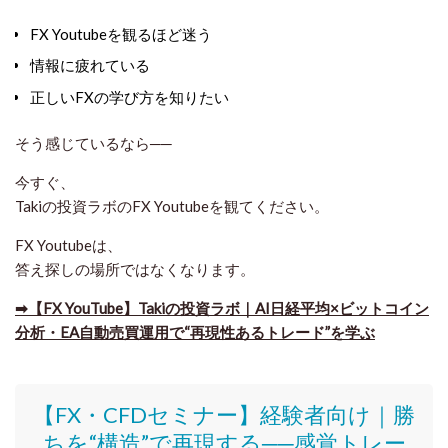
FX Youtubeを観るほど迷う
情報に疲れている
正しいFXの学び方を知りたい
そう感じているなら──
今すぐ、
Takiの投資ラボのFX Youtube
を観てください。
FX Youtubeは、
答え探しの場所ではなくなります。
➡​【FX YouTube】Takiの投資ラボ｜AI日経平均×ビットコイン
分析・EA自動売買運用で“再現性あるトレード”を学ぶ
【FX・CFDセミナー】
経験者向け｜
勝
ちを“構造”で再現する──感覚トレー