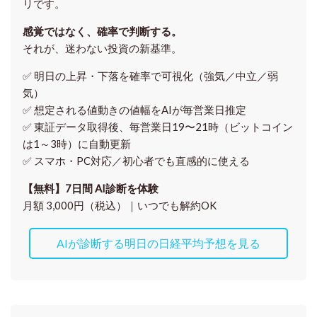
リです。
感覚ではなく、確率で判断する。
それが、迷わない投資の新基準。
✅ 明日の上昇・下落を
確率で可視化
（強気／中立／弱
気）
✅ 想定される値動きの
値幅をAIが毎営業日推定
✅ 東証データ取得後、
毎営業日19〜21時（ビットコイン
は1～3時）に自動更新
✅ スマホ・PC対応／
初心者でも直感的に使える
【無料】7日間 AI診断を体験
月額 3,000円（税込）｜いつでも解約OK
AIが診断する明日の日経平均予想を見る