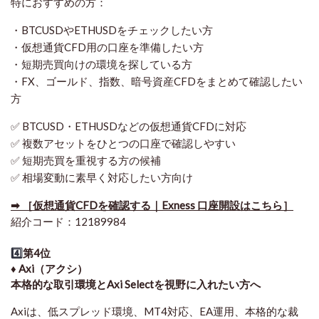
特におすすめの方：
・BTCUSDやETHUSDをチェックしたい方
・仮想通貨CFD用の口座を準備したい方
・短期売買向けの環境を探している方
・FX、ゴールド、指数、暗号資産CFDをまとめて確認したい
方
✅ BTCUSD・ETHUSDなどの仮想通貨CFDに対応
✅ 複数アセットをひとつの口座で確認しやすい
✅ 短期売買を重視する方の候補
✅ 相場変動に素早く対応したい方向け
➡ ［仮想通貨CFDを確認する｜Exness 口座開設はこちら］
紹介コード：12189984
4️⃣
第4位
♦️ Axi（アクシ）
本格的な取引環境とAxi Selectを視野に入れたい方へ
Axiは、低スプレッド環境、MT4対応、EA運用、本格的な裁