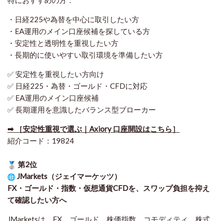
・日経225や為替を中心に取引したい方
・EA運用のメイン口座候補を探している方
・安定性と透明性を重視したい方
・長期的に使いやすい取引環境を準備したい方
✅ 安定性を重視したい方向け
✅ 日経225・為替・ゴールド・CFDに対応
✅ EA運用のメイン口座候補
✅ 長期運用を意識したバランス型ブローカー
➡ ［安定性重視で選ぶ｜Axiory 口座開設はこちら］
紹介コード：19824
第2位
JMarkets（ジェイマーケッツ）
FX・ゴールド・指数・仮想通貨CFDを、スワップ負担を抑え
て確認したい方
へ
JMarketsは、FX、ゴールド、株価指数、コモディティ、株式