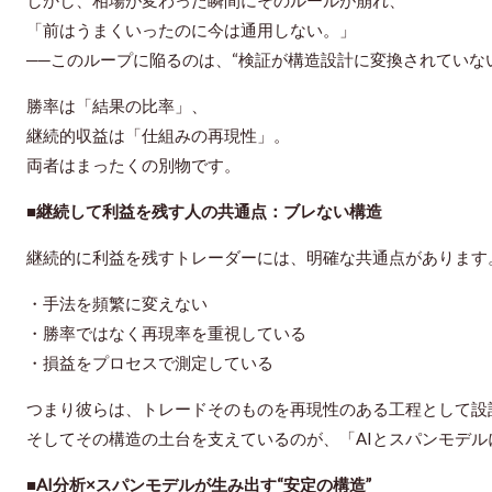
しかし、相場が変わった瞬間にそのルールが崩れ、
「前はうまくいったのに今は通用しない。」
──このループに陥るのは、“検証が構造設計に変換されていな
勝率は「結果の比率」、
継続的収益は「仕組みの再現性」。
両者はまったくの別物です。
■継続して利益を残す人の共通点：ブレない構造
継続的に利益を残すトレーダーには、明確な共通点があります
・手法を頻繁に変えない
・勝率ではなく再現率を重視している
・損益をプロセスで測定している
つまり彼らは、トレードそのものを
再現性のある工程として設
そしてその構造の土台を支えているのが、「AIとスパンモデ
■AI分析×スパンモデルが生み出す“安定の構造”