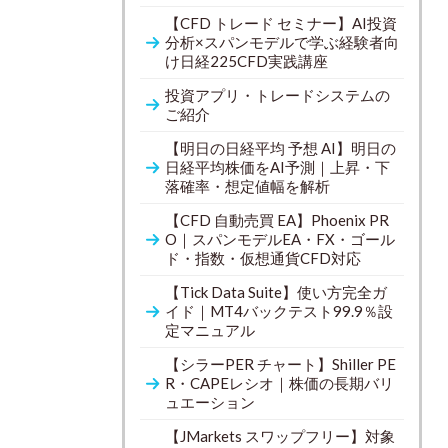
【CFD トレード セミナー】AI投資
分析×スパンモデルで学ぶ経験者向
け日経225CFD実践講座
投資アプリ・トレードシステムの
ご紹介
【明日の日経平均 予想 AI】明日の
日経平均株価をAI予測｜上昇・下
落確率・想定値幅を解析
【CFD 自動売買 EA】Phoenix PR
O｜スパンモデルEA・FX・ゴール
ド・指数・仮想通貨CFD対応
【Tick Data Suite】使い方完全ガ
イド｜MT4バックテスト99.9％設
定マニュアル
【シラーPER チャート】Shiller PE
R・CAPEレシオ｜株価の長期バリ
ュエーション
【JMarkets スワップフリー】対象