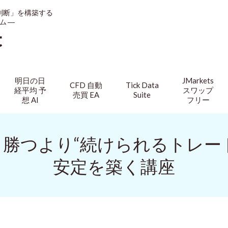
判断」を構築する
ム ―
t
明日の日
JMarkets
CFD 自動
Tick Data
経平均 予
スワップ
売買 EA
Suite
想 AI
フリー
益】勝つより“続けられるトレー
安定を築く講座