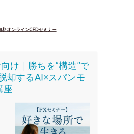
無料オンラインCFDセミナー
者向け｜
勝ちを“構造”で
脱却するAI×スパンモ
講座