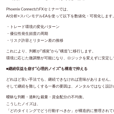
Phoenix ConnectのFXセミナーでは、
AI分析×スパンモデルEAを使って以下を数値化・可視化します
・トレード環境の変化パターン
・優位性発生頻度の周期
・リスク許容とリターン差の推移
これにより、判断が“感覚”から“構造”に移行します。
環境に応じた微調整が可能になり、ロジックを変えずに安定し
■継続収益を崩す“心理的ノイズ”も構造で抑える
どれほど良い手法でも、継続できなければ意味がありません。
そして継続を難しくする一番の要因は、メンタルではなく
設計
曖昧な判断・過剰な裁量・資金配分の不均衡。
こうしたノイズは、
「どのタイミングでどう行動すべきか」が構造的に整理されて