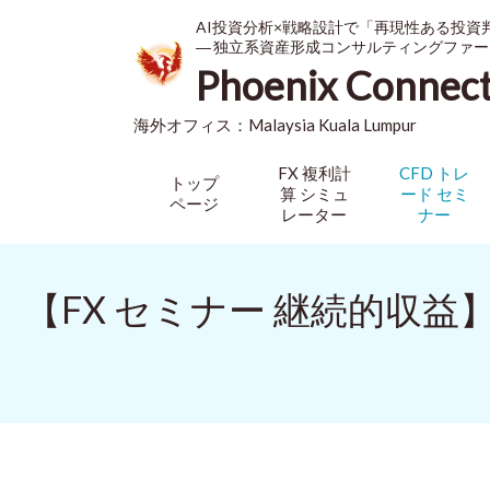
AI投資分析×戦略設計で「再現性ある投資
― 独立系資産形成コンサルティングファー
Phoenix Connec
海外オフィス：
Malaysia
Kuala Lumpur
FX 複利計
CFD トレ
トップ
算 シミュ
ード セミ
ページ
レーター
ナー
【FX セミナー 継続的収