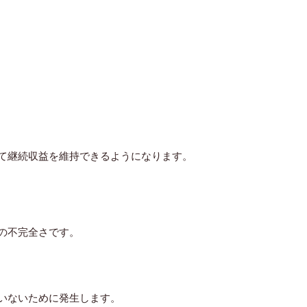
。
て継続収益を維持できるようになります。
の不完全さ
です。
いないために発生します。