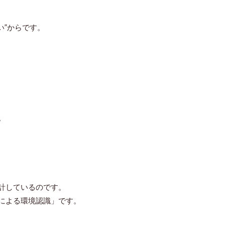
い”からです。
。
計している
のです。
ルによる環境認識」です。