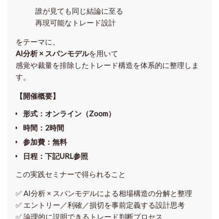
誰が見ても同じ結論に至る
再現可能なトレード設計
をテーマに、
AI分析 × スパンモデル
を用いて
感覚や裁量を排除したトレード構造を体系的に整理しま
す。
【開催概要】
形式
：オンライン（Zoom）
時間
：2時間
参加費
：無料
日程
：下記URL参照
この実践セミナーで得られること
✅ AI分析 × スパンモデルによる相場構造の分解と整理
✅ エントリー／利確／損切を事前定義する設計思考
✅ 論理的に説明できるトレード判断プロセス