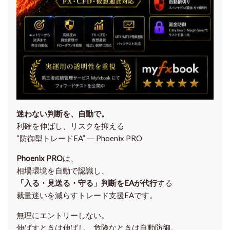
迷わない判断を、自動で。
利確を伸ばし、リスクを抑える
“防御型トレードEA” ― Phoenix PRO
Phoenix PRO
は、
相場環境を自動で認識し、
「入る・見送る・守る」判断をEAが代行
する
裁量迷いを減らすトレード支援EAです。
無理にエントリーしない。
伸ばすときは伸ばし、危険なときは自動防御。