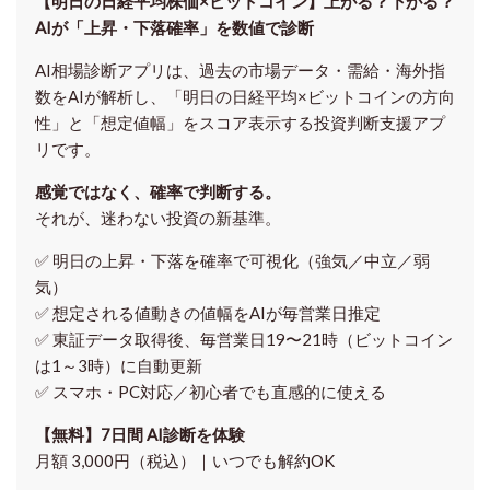
【明日の⽇経平均株価×ビットコイン】上がる？下がる？
AIが「上昇・下落確率」を数値で診断
AI相場診断アプリは、過去の市場データ・需給・海外指
数をAIが解析し、「明日の日経平均
×ビットコイン
の方向
性」と「想定値幅」をスコア表示する投資判断支援アプ
リです。
感覚ではなく、確率で判断する。
それが、迷わない投資の新基準。
✅ 明日の上昇・下落を
確率で可視化
（強気／中立／弱
気）
✅ 想定される値動きの
値幅をAIが毎営業日推定
✅ 東証データ取得後、
毎営業日19〜21時（ビットコイン
は1～3時）に自動更新
✅ スマホ・PC対応／
初心者でも直感的に使える
【無料】7日間 AI診断を体験
月額 3,000円（税込）｜いつでも解約OK