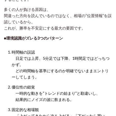
多くの人が負ける原因は、
間違った方向を読んでいるのではなく、
相場の“位置情報”を誤
認している
から。
これが、勝率を不安定にする最大の要因です。
■環境認識がズレる3つのパターン
時間軸の誤認
日足では上昇、5分足では下降、1時間足ではどっちつ
かず。
どの時間軸を基準にするのか明確でないままエントリ
ーしてしまう。
優位性の錯覚
一時的な動きを“トレンドの始まり”と勘違いし、
結果的にノイズの波に飲まれる。
固定的な相場観
「上がってきたから次も上がる」「下がったら買い