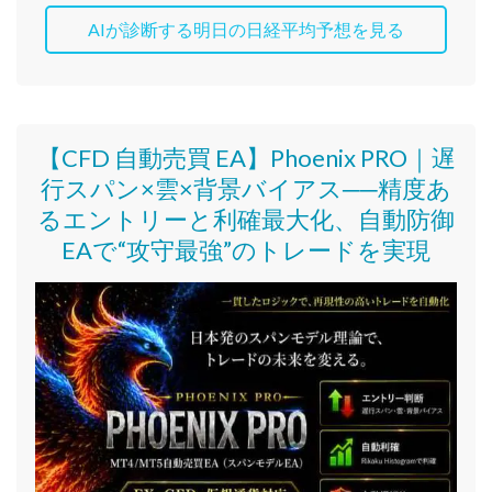
AIが診断する明日の日経平均予想を見る
【CFD 自動売買 EA】Phoenix PRO｜遅
行スパン×雲×背景バイアス──精度あ
るエントリーと利確最大化、自動防御
EAで“攻守最強”のトレードを実現