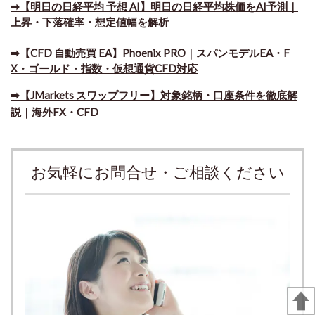
➡【明日の日経平均 予想 AI】明日の日経平均株価をAI予測｜
上昇・下落確率・想定値幅を解析
➡​【CFD 自動売買 EA】Phoenix PRO｜スパンモデルEA・F
X・ゴールド・指数・仮想通貨CFD対応
➡​【JMarkets スワップフリー】対象銘柄・口座条件を徹底解
説｜海外FX・CFD
お気軽にお問合せ・ご相談ください