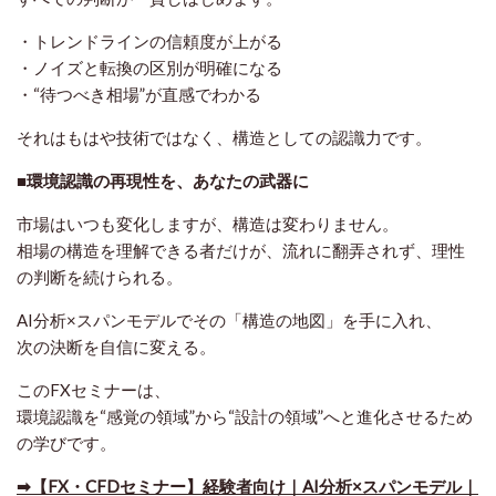
・トレンドラインの信頼度が上がる
・ノイズと転換の区別が明確になる
・“待つべき相場”が直感でわかる
それはもはや技術ではなく、
構造としての認識力
です。
■環境認識の再現性を、あなたの武器に
市場はいつも変化しますが、構造は変わりません。
相場の構造を理解できる者だけが、流れに翻弄されず、理性
の判断を続けられる。
AI分析×スパンモデルでその「構造の地図」を手に入れ、
次の決断を自信に変える。
このFXセミナーは、
環境認識を“感覚の領域”から“設計の領域”へと進化させるため
の学びです。
➡【FX・CFDセミナー】経験者向け｜AI分析×スパンモデル｜