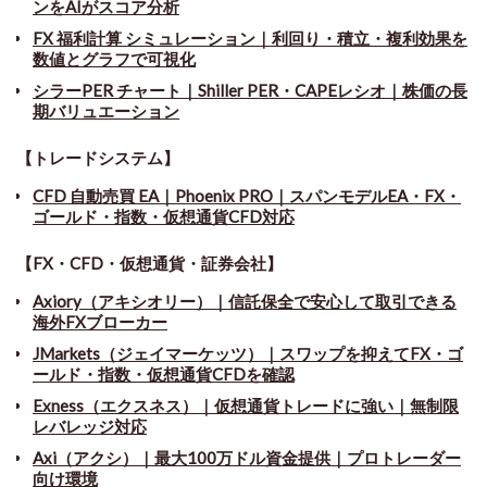
ンをAIがスコア分析
FX 福利計算 シミュレーション｜利回り・積立・複利効果を
数値とグラフで可視化
シラーPER チャート
｜
Shiller PER・CAPEレシオ｜株価の長
期バリュエーション
【トレードシステム】
CFD 自動売買 EA｜Phoenix PRO｜スパンモデルEA・FX・
ゴールド・指数・仮想通貨CFD対応
【FX・CFD・仮想通貨・証券会社】
Axiory（アキシオリー）｜信託保全で安心して取引できる
海外FXブローカー
JMarkets（ジェイマーケッツ）｜スワップを抑えてFX・ゴ
ールド・指数・仮想通貨CFDを確認
Exness（エクスネス）｜仮想通貨トレードに強い｜無制限
レバレッジ対応
Axi（アクシ）｜最大100万ドル資金提供｜プロトレーダー
向け環境