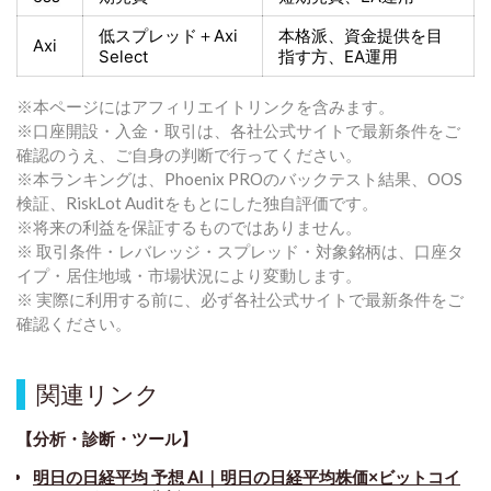
低スプレッド＋
Axi
本格派、資金提供を目
Axi
Select
指す方
、EA運用
※本ページにはアフィリエイトリンクを含みます。
※口座開設・入金・取引は、各社公式サイトで最新条件をご
確認のうえ、ご自身の判断で行ってください。
※本ランキングは、Phoenix PROのバックテスト結果、OOS
検証、RiskLot Auditをもとにした独自評価です。
※将来の利益を保証するものではありません。
※ 取引条件・レバレッジ・スプレッド・対象銘柄は、口座タ
イプ・居住地域・市場状況により変動します。
※ 実際に利用する前に、必ず各社公式サイトで最新条件をご
確認ください。
関連リンク
【分析・診断・ツール】
明日の日経平均 予想 AI｜明日の日経平均株価×ビットコイ