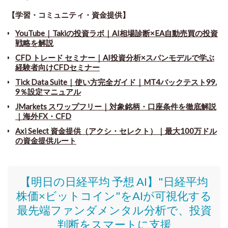
【学習・コミュニティ・資金提供】
YouTube｜Takiの投資ラボ｜AI相場診断×EA自動売買の投資
戦略を解説
CFD トレード セミナー
｜
AI投資分析×スパンモデルで学ぶ
経験者向けCFDセミナー
Tick Data Suite
｜
使い方完全ガイド｜MT4バックテスト99.
9％設定マニュアル
JMarkets スワップフリー
｜
対象銘柄・口座条件を徹底解説
｜海外FX・CFD
Axi Select 資金提供（アクシ・セレクト）｜最大100万ドル
の資金提供ルート
【明日の日経平均 予想 AI】"日経平均
株価
×ビットコイン
"をAIが可視化する
最先端ファンダメンタル分析で、投資
判断をスマートに支援