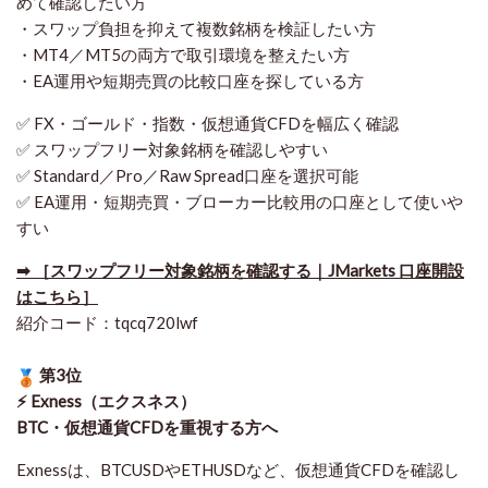
めて確認したい方
・スワップ負担を抑えて複数銘柄を検証したい方
・MT4／MT5の両方で取引環境を整えたい方
・EA運用や短期売買の比較口座を探している方
✅ FX・ゴールド・指数・仮想通貨CFDを幅広く確認
✅ スワップフリー対象銘柄を確認しやすい
✅ Standard／Pro／Raw Spread口座を選択可能
✅ EA運用・短期売買・ブローカー比較用の口座として使いや
すい
➡ ［スワップフリー対象銘柄を確認する｜JMarkets 口座開設
はこちら］
紹介コード：tqcq720lwf
第3位
⚡ Exness（エクスネス）
BTC・仮想通貨CFDを重視する方へ
Exnessは、BTCUSDやETHUSDなど、仮想通貨CFDを確認し