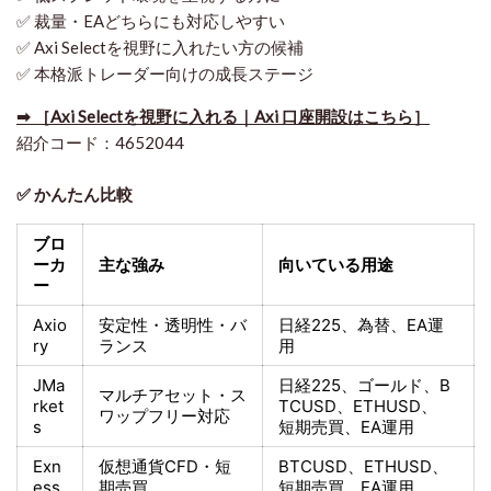
✅ 裁量・EAどちらにも対応しやすい
✅ Axi Selectを視野に入れたい方の候補
✅ 本格派トレーダー向けの成長ステージ
➡ ［Axi Selectを視野に入れる｜Axi 口座開設はこちら］
紹介コード：4652044
✅ かんたん比較
ブロ
ーカ
主な強み
向いている用途
ー
Axio
安定性・透明性・バ
日経225
、為替、EA運
ry
ランス
用
JMa
日経225
、ゴールド、
B
マルチアセット・ス
rket
TCUSD、ETHUSD、
ワップフリー対応
s
短期売買
、EA運用
Exn
仮想通貨CFD・短
BTCUSD、ETHUSD、
ess
期売買
短期売買
、EA運用