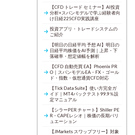
【CFD トレード セミナー】AI投資
分析×スパンモデルで学ぶ経験者向
け日経225CFD実践講座
投資アプリ・トレードシステムの
ご紹介
【明日の日経平均 予想 AI】明日の
日経平均株価をAI予測｜上昇・下
落確率・想定値幅を解析
【CFD 自動売買 EA】Phoenix PR
O｜スパンモデルEA・FX・ゴール
ド・指数・仮想通貨CFD対応
【Tick Data Suite】使い方完全ガ
イド｜MT4バックテスト99.9％設
定マニュアル
【シラーPER チャート】Shiller PE
R・CAPEレシオ｜株価の長期バリ
ュエーション
【JMarkets スワップフリー】対象