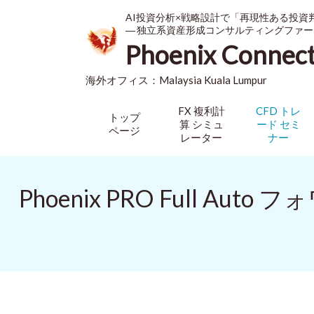
AI投資分析×戦略設計で「再現性ある投資
― 独立系資産形成コンサルティングファー
Phoenix Connec
海外オフィス：
Malaysia
Kuala Lumpur
FX 複利計
CFD トレ
トップ
算 シミュ
ード セミ
ページ
レーター
ナー
Phoenix PRO Full