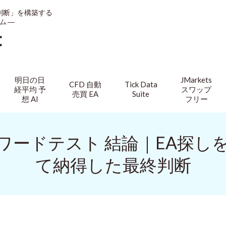
判断」を構築する
ム ―
t
明日の日
JMarkets
CFD 自動
Tick Data
経平均 予
スワップ
売買 EA
Suite
想 AI
フリー
 Auto フォワードテスト 結論｜
て納得した最終判断