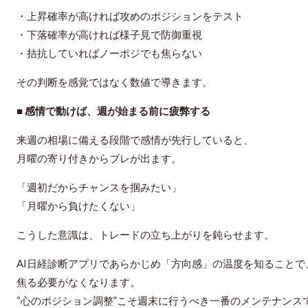
・上昇確率が高ければ攻めのポジションをテスト
・下落確率が高ければ様子見で防御重視
・拮抗していればノーポジでも焦らない
その判断を
感覚ではなく数値で導きます。
■ 感情で動けば、週が始まる前に疲弊する
来週の相場に備える段階で感情が先行していると、
月曜の寄り付きからブレが出ます。
「週初だからチャンスを掴みたい」
「月曜から負けたくない」
こうした意識は、トレードの立ち上がりを鈍らせます。
AI日経診断アプリであらかじめ「方向感」の温度を知ることで
焦る必要がなくなります。
“心のポジション調整”こそ週末に行うべき一番のメンテナンス