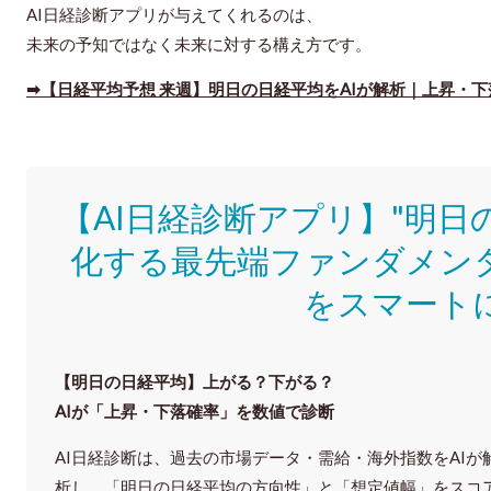
AI日経診断アプリが与えてくれるのは、
未来の予知ではなく
未来に対する構え方
です。
➡【日経平均予想 来週】明日の日経平均をAIが解析｜上昇・
【AI日経診断アプリ】"明日
化する最先端ファンダメン
をスマート
【明日の⽇経平均】上がる？下がる？
AIが「上昇・下落確率」を数値で診断
AI日経診断は、過去の市場データ・需給・海外指数をAIが
析し、「明日の日経平均の方向性」と「想定値幅」をスコ