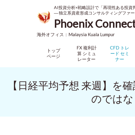
AI投資分析×戦略設計で「再現性ある投資
― 独立系資産形成コンサルティングファー
Phoenix Connec
海外オフィス：
Malaysia
Kuala Lumpur
FX 複利計
CFD トレ
トップ
算 シミュ
ード セミ
ページ
レーター
ナー
【日経平均予想 来週】を
のではな