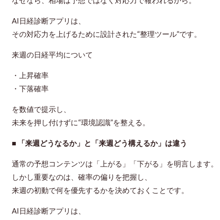
なぜなら、相場は予想ではなく
対応力で報われる
から。
AI日経診断アプリは、
その対応力を上げるために設計された“整理ツール”です。
来週の日経平均について
・上昇確率
・下落確率
を数値で提示し、
未来を押し付けずに“環境認識”を整える。
■ 「来週どうなるか」と「来週どう構えるか」は違う
通常の予想コンテンツは「上がる」「下がる」を明言します。
しかし重要なのは、確率の偏りを把握し、
来週の初動で何を優先するか
を決めておくことです。
AI日経診断アプリは、