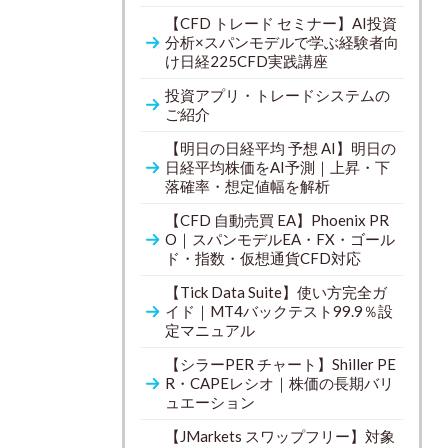
【CFD トレード セミナー】AI投資
分析×スパンモデルで学ぶ経験者向
け日経225CFD実践講座
投資アプリ・トレードシステムの
ご紹介
【明日の日経平均 予想 AI】明日の
日経平均株価をAI予測｜上昇・下
落確率・想定値幅を解析
【CFD 自動売買 EA】Phoenix PR
O｜スパンモデルEA・FX・ゴール
ド・指数・仮想通貨CFD対応
【Tick Data Suite】使い方完全ガ
イド｜MT4バックテスト99.9％設
定マニュアル
【シラーPER チャート】Shiller PE
R・CAPEレシオ｜株価の長期バリ
ュエーション
【JMarkets スワップフリー】対象