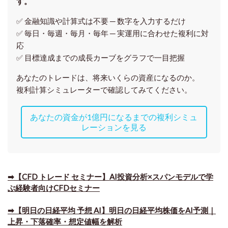
す。
✅ 金融知識や計算式は不要 ─ 数字を入力するだけ
✅ 毎日・毎週・毎月・毎年 ─ 実運用に合わせた複利に対
応
✅ 目標達成までの成長カーブをグラフで一目把握
あなたのトレードは、将来いくらの資産になるのか。
複利計算シミュレーターで確認してみてください。
あなたの資金が1億円になるまでの複利シミュ
レーションを見る
➡【CFD トレード セミナー】AI投資分析×スパンモデルで学
ぶ経験者向けCFDセミナー
➡【明日の日経平均 予想 AI】明日の日経平均株価をAI予測｜
上昇・下落確率・想定値幅を解析