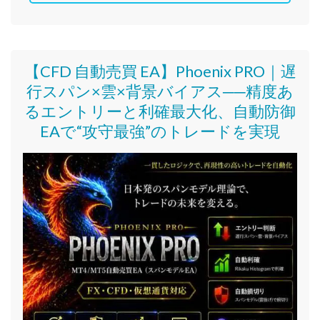
【CFD 自動売買 EA】Phoenix PRO｜遅
行スパン×雲×背景バイアス──精度あ
るエントリーと利確最大化、自動防御
EAで“攻守最強”のトレードを実現