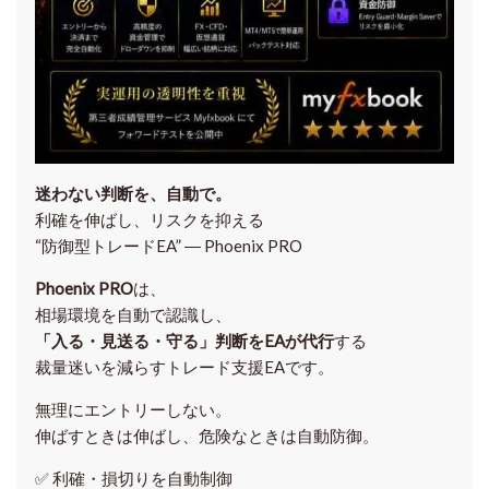
迷わない判断を、自動で。
利確を伸ばし、リスクを抑える
“防御型トレードEA” ― Phoenix PRO
Phoenix PRO
は、
相場環境を自動で認識し、
「入る・見送る・守る」判断をEAが代行
する
裁量迷いを減らすトレード支援EAです。
無理にエントリーしない。
伸ばすときは伸ばし、危険なときは自動防御。
✅
利確・損切りを自動制御