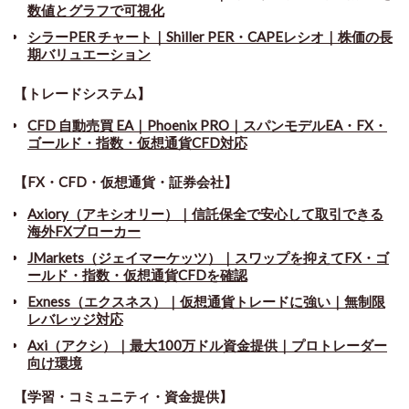
数値とグラフで可視化
シラーPER チャート
｜
Shiller PER・CAPEレシオ｜株価の長
期バリュエーション
【トレードシステム】
CFD 自動売買 EA｜Phoenix PRO｜スパンモデルEA・FX・
ゴールド・指数・仮想通貨CFD対応
【FX・CFD・仮想通貨・証券会社】
Axiory（アキシオリー）｜信託保全で安心して取引できる
海外FXブローカー
JMarkets（ジェイマーケッツ）｜スワップを抑えてFX・ゴ
ールド・指数・仮想通貨CFDを確認
Exness（エクスネス）｜仮想通貨トレードに強い｜無制限
レバレッジ対応
Axi（アクシ）｜最大100万ドル資金提供｜プロトレーダー
向け環境
【学習・コミュニティ・資金提供】