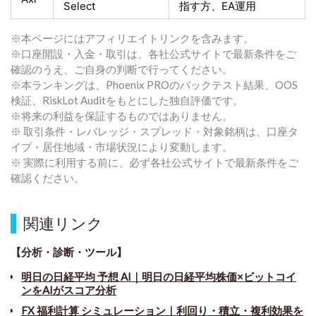
Select
指す方
、EA運用
※本ページにはアフィリエイトリンクを含みます。
※口座開設・入金・取引は、各社公式サイトで最新条件をご
確認のうえ、ご自身の判断で行ってください。
※本ランキングは、Phoenix PROのバックテスト結果、OOS
検証、RiskLot Auditをもとにした独自評価です。
※将来の利益を保証するものではありません。
※ 取引条件・レバレッジ・スプレッド・対象銘柄は、口座タ
イプ・居住地域・市場状況により変動します。
※ 実際に利用する前に、必ず各社公式サイトで最新条件をご
確認ください。
関連リンク
【分析・診断・ツール】
明日の日経平均 予想 AI｜明日の日経平均株価×ビットコイ
ンをAIがスコア分析
FX 福利計算 シミュレーション｜利回り・積立・複利効果を