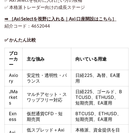
✅ 本格派トレーダー向けの成長ステージ
➡ ［Axi Selectを視野に入れる｜Axi 口座開設はこちら］
紹介コード：4652044
✅ かんたん比較
ブロ
ーカ
主な強み
向いている用途
ー
Axio
安定性・透明性・バ
日経225
、為替、EA運
ry
ランス
用
JMa
日経225
、ゴールド、
B
マルチアセット・ス
rket
TCUSD、ETHUSD、
ワップフリー対応
s
短期売買
、EA運用
Exn
仮想通貨CFD・短
BTCUSD、ETHUSD、
ess
期売買
短期売買
、EA運用
低スプレッド＋
Axi
本格派、資金提供を目
Axi