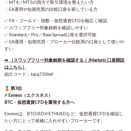
・MT4／MT5の両方で取引環境を整えたい方
・EA運用や短期売買の比較口座を探している方
✅ FX・ゴールド・指数・仮想通貨CFDを幅広く確認
✅ スワップフリー対象銘柄を確認しやすい
✅ Standard／Pro／Raw Spread口座を選択可能
✅ EA運用・短期売買・ブローカー比較用の口座として使いや
すい
➡ ［スワップフリー対象銘柄を確認する｜JMarkets 口座開設
はこちら］
紹介コード：tqcq720lwf
第3位
⚡ Exness（エクスネス）
BTC・仮想通貨CFDを重視する方へ
Exnessは、BTCUSDやETHUSDなど、仮想通貨CFDを確認し
たい方にとって候補に入れやすいブローカーです。