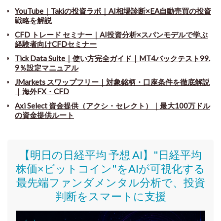
YouTube｜Takiの投資ラボ｜AI相場診断×EA自動売買の投資
戦略を解説
CFD トレード セミナー
｜
AI投資分析×スパンモデルで学ぶ
経験者向けCFDセミナー
Tick Data Suite
｜
使い方完全ガイド｜MT4バックテスト99.
9％設定マニュアル
JMarkets スワップフリー
｜
対象銘柄・口座条件を徹底解説
｜海外FX・CFD
Axi Select 資金提供（アクシ・セレクト）｜最大100万ドル
の資金提供ルート
【明日の日経平均 予想 AI】"日経平均
株価
×ビットコイン
"をAIが可視化する
最先端ファンダメンタル分析で、投資
判断をスマートに支援