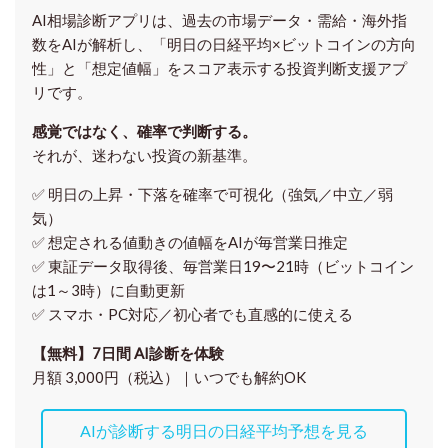
AI相場診断アプリは、過去の市場データ・需給・海外指
数をAIが解析し、「明日の日経平均
×ビットコイン
の方向
性」と「想定値幅」をスコア表示する投資判断支援アプ
リです。
感覚ではなく、確率で判断する。
それが、迷わない投資の新基準。
✅ 明日の上昇・下落を
確率で可視化
（強気／中立／弱
気）
✅ 想定される値動きの
値幅をAIが毎営業日推定
✅ 東証データ取得後、
毎営業日19〜21時（ビットコイン
は1～3時）に自動更新
✅ スマホ・PC対応／
初心者でも直感的に使える
【無料】7日間 AI診断を体験
月額 3,000円（税込）｜いつでも解約OK
AIが診断する明日の日経平均予想を見る