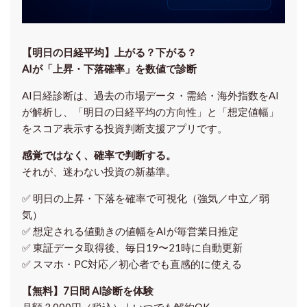
【明日の⽇経平均】上がる？下がる？
AIが「上昇・下落確率」を数値で診断
AI日経診断は、過去の市場データ・需給・海外指数をAI
が解析し、「明日の日経平均の方向性」と「想定値幅」
をスコア表示する投資判断支援アプリです。
感覚ではなく、確率で判断する。
それが、迷わない投資の新基準。
✅ 明日の上昇・下落を
確率で可視化
（強気／中立／弱
気）
✅ 想定される値動きの
値幅をAIが毎営業日推定
✅ 東証データ取得後、
毎日19〜21時に自動更新
✅ スマホ・PC対応／
初心者でも直感的に使える
【無料】7日間 AI診断を体験
月額 3,000円（税込）｜いつでも解約OK