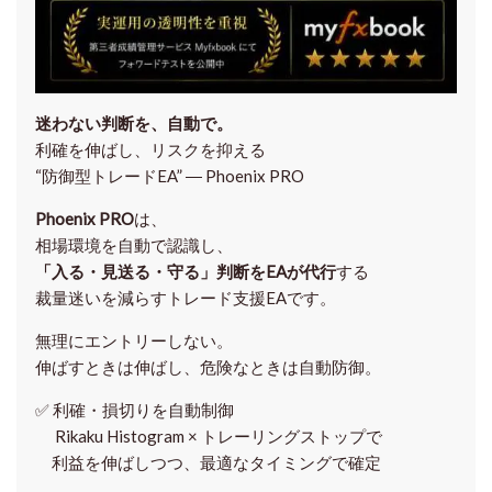
迷わない判断を、自動で。
利確を伸ばし、リスクを抑える
“防御型トレードEA” ― Phoenix PRO
Phoenix PRO
は、
相場環境を自動で認識し、
「入る・見送る・守る」判断をEAが代行
する
裁量迷いを減らすトレード支援EAです。
無理にエントリーしない。
伸ばすときは伸ばし、危険なときは自動防御。
✅
利確・損切りを自動制御
Rikaku Histogram × トレーリングストップで
利益を伸ばしつつ、最適なタイミングで確定