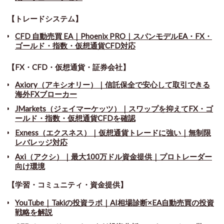
【トレードシステム】
CFD 自動売買 EA｜Phoenix PRO｜スパンモデルEA・FX・
ゴールド・指数・仮想通貨CFD対応
【FX・CFD・仮想通貨・証券会社】
Axiory（アキシオリー）｜信託保全で安心して取引できる
海外FXブローカー
JMarkets（ジェイマーケッツ）｜スワップを抑えてFX・ゴ
ールド・指数・仮想通貨CFDを確認
Exness（エクスネス）｜仮想通貨トレードに強い｜無制限
レバレッジ対応
Axi（アクシ）｜最大100万ドル資金提供｜プロトレーダー
向け環境
【学習・コミュニティ・資金提供】
YouTube｜Takiの投資ラボ｜AI相場診断×EA自動売買の投資
戦略を解説