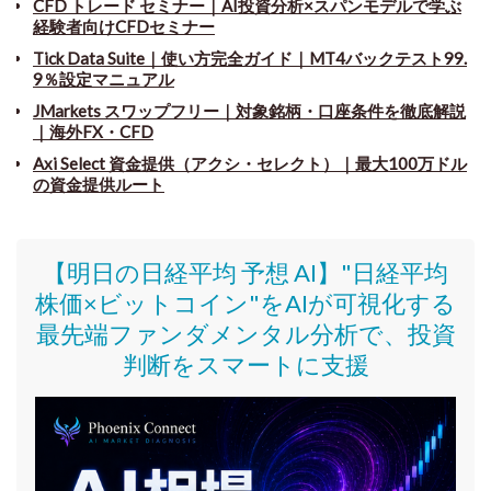
CFD トレード セミナー
｜
AI投資分析×スパンモデルで学ぶ
経験者向けCFDセミナー
Tick Data Suite
｜
使い方完全ガイド｜MT4バックテスト99.
9％設定マニュアル
JMarkets スワップフリー
｜
対象銘柄・口座条件を徹底解説
｜海外FX・CFD
Axi Select 資金提供（アクシ・セレクト）｜最大100万ドル
の資金提供ルート
【明日の日経平均 予想 AI】"日経平均
株価
×ビットコイン
"をAIが可視化する
最先端ファンダメンタル分析で、投資
判断をスマートに支援