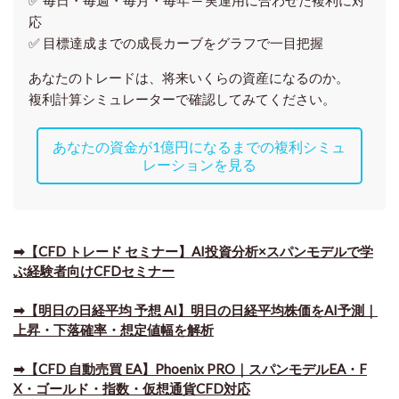
応
✅ 目標達成までの成長カーブをグラフで一目把握
あなたのトレードは、将来いくらの資産になるのか。
複利計算シミュレーターで確認してみてください。
あなたの資金が1億円になるまでの複利シミュ
レーションを見る
➡【CFD トレード セミナー】AI投資分析×スパンモデルで学
ぶ経験者向けCFDセミナー
➡【明日の日経平均 予想 AI】明日の日経平均株価をAI予測｜
上昇・下落確率・想定値幅を解析
➡​【CFD 自動売買 EA】Phoenix PRO｜スパンモデルEA・F
X・ゴールド・指数・仮想通貨CFD対応