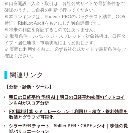
※口座開設・入金・取引は、各社公式サイトで最新条件をご
確認のうえ、ご自身の判断で行ってください。
※本ランキングは、Phoenix PROのバックテスト結果、OOS
検証、RiskLot Auditをもとにした独自評価です。
※将来の利益を保証するものではありません。
※ 取引条件・レバレッジ・スプレッド・対象銘柄は、口座タ
イプ・居住地域・市場状況により変動します。
※ 実際に利用する前に、必ず各社公式サイトで最新条件をご
確認ください。
関連リンク
【分析・診断・ツール】
明日の日経平均 予想 AI｜明日の日経平均株価×ビットコイ
ンをAIがスコア分析
FX 福利計算 シミュレーション｜利回り・積立・複利効果を
数値とグラフで可視化
シラーPER チャート
｜
Shiller PER・CAPEレシオ｜株価の長
期バリュエーション