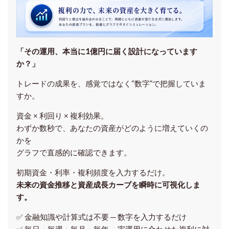
「その運用、本当に1億円に届く設計になっています
か？」
トレードの成果を、感覚ではなく“数字”で把握していま
すか。
資金 × 利回り × 複利効果。
わずか数秒で、あなたの資産がどのように増えていくの
かを
グラフで直感的に確認できます。
初期資金・利率・複利頻度を入力するだけ。
未来の資金推移と資産成長カーブを瞬時に可視化しま
す。
✅ 金融知識や計算式は不要 ─ 数字を入力するだけ
✅ 毎日・毎週・毎月・毎年 ─ 実運用に合わせた複利に対