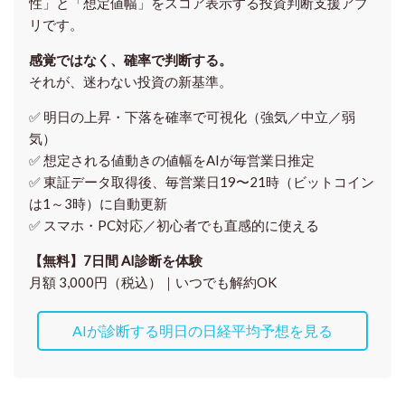
性」と「想定値幅」をスコア表示する投資判断支援アプ
リです。
感覚ではなく、確率で判断する。
それが、迷わない投資の新基準。
✅ 明日の上昇・下落を
確率で可視化
（強気／中立／弱
気）
✅ 想定される値動きの
値幅をAIが毎営業日推定
✅ 東証データ取得後、
毎営業日19〜21時（ビットコイン
は1～3時）に自動更新
✅ スマホ・PC対応／
初心者でも直感的に使える
【無料】7日間 AI診断を体験
月額 3,000円（税込）｜いつでも解約OK
AIが診断する明日の日経平均予想を見る