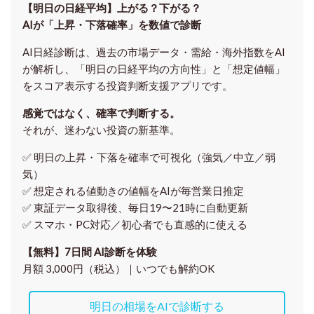
【明日の⽇経平均】上がる？下がる？
AIが「上昇・下落確率」を数値で診断
AI日経診断は、過去の市場データ・需給・海外指数をAI
が解析し、「明日の日経平均の方向性」と「想定値幅」
をスコア表示する投資判断支援アプリです。
感覚ではなく、確率で判断する。
それが、迷わない投資の新基準。
✅ 明日の上昇・下落を
確率で可視化
（強気／中立／弱
気）
✅ 想定される値動きの
値幅をAIが毎営業日推定
✅ 東証データ取得後、
毎日19〜21時に自動更新
✅ スマホ・PC対応／
初心者でも直感的に使える
【無料】7日間 AI診断を体験
月額 3,000円（税込）｜いつでも解約OK
明日の相場をAIで診断する