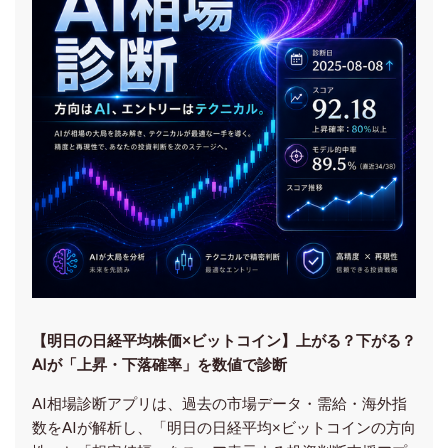
【明日の⽇経平均株価×ビットコイン】上がる？下がる？
AIが「上昇・下落確率」を数値で診断
AI相場診断アプリは、過去の市場データ・需給・海外指
数をAIが解析し、「明日の日経平均
×ビットコイン
の方向