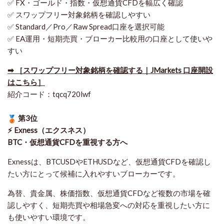
✅ FX・ゴールド・指数・仮想通貨CFDを幅広く確認
✅ スワップフリー対象銘柄を確認しやすい
✅ Standard／Pro／Raw Spread口座を選択可能
✅ EA運用・短期売買・ブローカー比較用の口座として使いや
すい
➡ ［スワップフリー対象銘柄を確認する｜JMarkets 口座開設
はこちら］
紹介コード：tqcq720lwf
第3位
⚡ Exness（エクスネス）
BTC・仮想通貨CFDを重視する方へ
Exnessは、BTCUSDやETHUSDなど、仮想通貨CFDを確認し
たい方にとって候補に入れやすいブローカーです。
為替、貴金属、株価指数、仮想通貨CFDなど複数の市場を確
認しやすく、短期売買や相場急変への対応を重視したい方に
も使いやすい環境です。