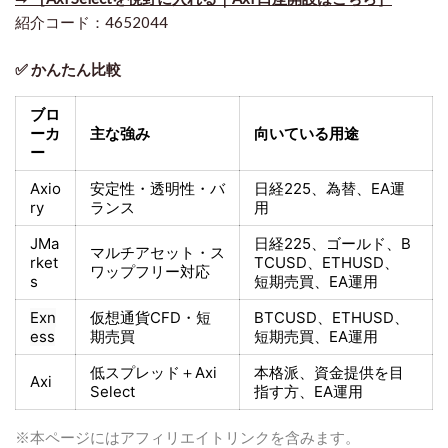
紹介コード：4652044
✅ かんたん比較
ブロ
ーカ
主な強み
向いている用途
ー
Axio
安定性・透明性・バ
日経225
、為替、EA運
ry
ランス
用
JMa
日経225
、ゴールド、
B
マルチアセット・ス
rket
TCUSD、ETHUSD、
ワップフリー対応
s
短期売買
、EA運用
Exn
仮想通貨CFD・短
BTCUSD、ETHUSD、
ess
期売買
短期売買
、EA運用
低スプレッド＋
Axi
本格派、資金提供を目
Axi
Select
指す方
、EA運用
※本ページにはアフィリエイトリンクを含みます。