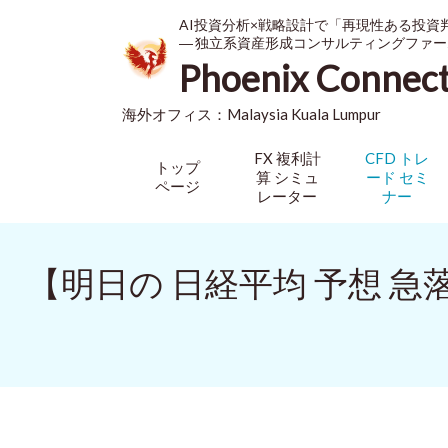
AI投資分析×戦略設計で「再現性ある投資
― 独立系資産形成コンサルティングファー
Phoenix Connec
海外オフィス：
Malaysia
Kuala Lumpur
FX 複利計
CFD トレ
トップ
算 シミュ
ード セミ
ページ
レーター
ナー
【明日の 日経平均 予想 