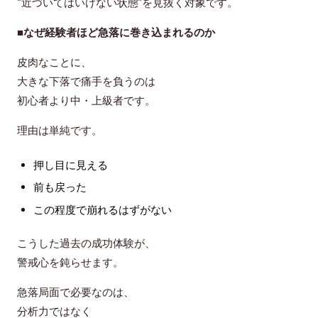
“近づいてはいけない状態”を見抜く対象
です。
■なぜ経験者ほど急落に巻き込まれるのか
皮肉なことに、
大きな下落で痛手を負うのは
初心者より
中・上級者
です。
理由は単純です。
押し目に見える
前も戻った
この程度で崩れるはずがない
こうした
過去の成功体験
が、
警戒心を鈍らせます。
急落局面で必要なのは、
分析力ではなく