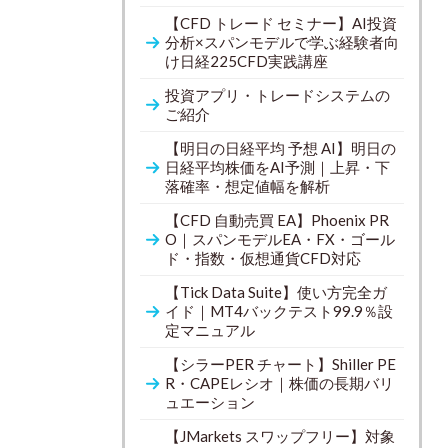
【CFD トレード セミナー】AI投資
分析×スパンモデルで学ぶ経験者向
け日経225CFD実践講座
投資アプリ・トレードシステムの
ご紹介
【明日の日経平均 予想 AI】明日の
日経平均株価をAI予測｜上昇・下
落確率・想定値幅を解析
【CFD 自動売買 EA】Phoenix PR
O｜スパンモデルEA・FX・ゴール
ド・指数・仮想通貨CFD対応
【Tick Data Suite】使い方完全ガ
イド｜MT4バックテスト99.9％設
定マニュアル
【シラーPER チャート】Shiller PE
R・CAPEレシオ｜株価の長期バリ
ュエーション
【JMarkets スワップフリー】対象