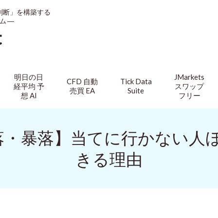
判断」を構築する
ム ―
t
明日の日
JMarkets
CFD 自動
Tick Data
経平均 予
スワップ
売買 EA
Suite
想 AI
フリー
急落・暴落】当てに行かない
きる理由