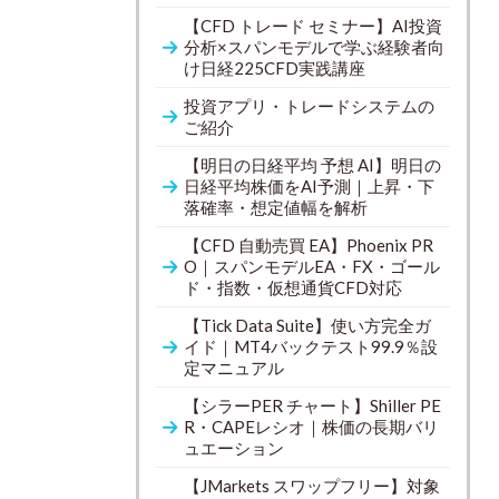
【CFD トレード セミナー】AI投資
分析×スパンモデルで学ぶ経験者向
け日経225CFD実践講座
投資アプリ・トレードシステムの
ご紹介
【明日の日経平均 予想 AI】明日の
日経平均株価をAI予測｜上昇・下
落確率・想定値幅を解析
【CFD 自動売買 EA】Phoenix PR
O｜スパンモデルEA・FX・ゴール
ド・指数・仮想通貨CFD対応
【Tick Data Suite】使い方完全ガ
イド｜MT4バックテスト99.9％設
定マニュアル
【シラーPER チャート】Shiller PE
R・CAPEレシオ｜株価の長期バリ
ュエーション
【JMarkets スワップフリー】対象