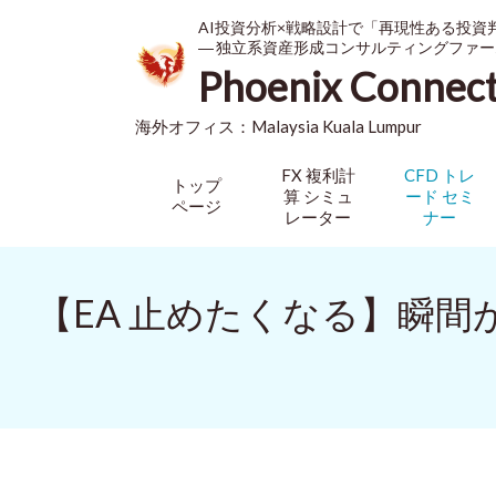
AI投資分析×戦略設計で「再現性ある投資
― 独立系資産形成コンサルティングファー
Phoenix Connec
海外オフィス：
Malaysia
Kuala Lumpur
FX 複利計
CFD トレ
トップ
算 シミュ
ード セミ
ページ
レーター
ナー
【EA 止めたくなる】瞬間