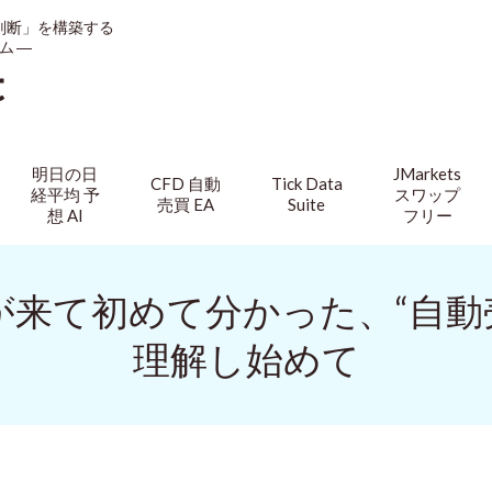
判断」を構築する
ム ―
t
明日の日
JMarkets
CFD 自動
Tick Data
経平均 予
スワップ
売買 EA
Suite
想 AI
フリー
が来て初めて分かった、“自
理解し始めて