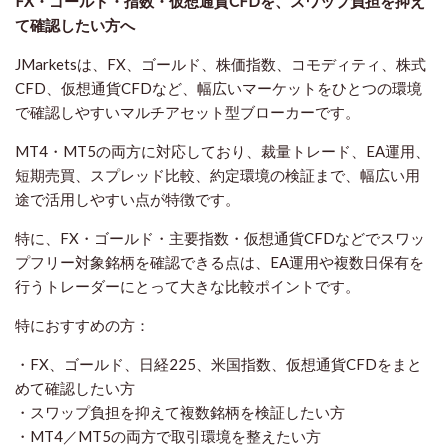
FX・ゴールド・指数・仮想通貨CFDを、スワップ負担を抑え
て確認したい方
へ
JMarketsは、FX、ゴールド、株価指数、コモディティ、株式
CFD、仮想通貨CFDなど、幅広いマーケットをひとつの環境
で確認しやすいマルチアセット型ブローカーです。
MT4・MT5の両方に対応しており、裁量トレード、EA運用、
短期売買、スプレッド比較、約定環境の検証まで、幅広い用
途で活用しやすい点が特徴です。
特に、FX・ゴールド・主要指数・仮想通貨CFDなどでスワッ
プフリー対象銘柄を確認できる点は、EA運用や複数日保有を
行うトレーダーにとって大きな比較ポイントです。
特におすすめの方：
・FX、ゴールド、日経225、米国指数、仮想通貨CFDをまと
めて確認したい方
・スワップ負担を抑えて複数銘柄を検証したい方
・MT4／MT5の両方で取引環境を整えたい方