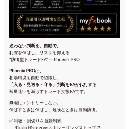
迷わない判断を、自動で。
利確を伸ばし、リスクを抑える
“防御型トレードEA” ― Phoenix PRO
Phoenix PRO
は、
相場環境を自動で認識し、
「入る・見送る・守る」判断をEAが代行
する
裁量迷いを減らすトレード支援EAです。
無理にエントリーしない。
伸ばすときは伸ばし、危険なときは自動防御。
✅
利確・損切りを自動制御
Rikaku Histogram × トレーリングストップで