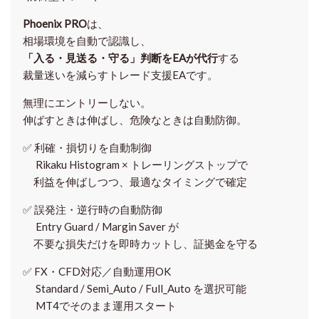
Phoenix PRO
は、
相場環境を自動で認識し、
「入る・見送る・守る」判断をEAが代行
する
裁量迷いを減らすトレード支援EAです。
無理にエントリーしない。
伸ばすときは伸ばし、危険なときは自動防御。
✅
利確・損切りを自動制御
Rikaku Histogram × トレーリングストップで
利益を伸ばしつつ、最適なタイミングで確定
✅
誤発注・逆行時の自動防御
Entry Guard / Margin Saver が
不要な損失だけを即時カットし、証拠金を守る
✅
FX・CFD対応／自動運用OK
Standard / Semi_Auto / Full_Auto を選択可能
MT4でそのまま運用スタート