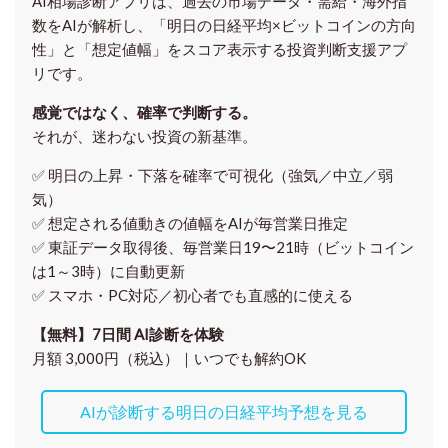
AI相場診断アプリは、過去の市場データ・需給・海外指
数をAIが解析し、「明日の日経平均
×ビットコイン
の方向
性」と「想定値幅」をスコア表示する投資判断支援アプ
リです。
感覚ではなく、確率で判断する。
それが、迷わない投資の新基準。
✅ 明日の上昇・下落を
確率で可視化
（強気／中立／弱
気）
✅ 想定される値動きの
値幅をAIが毎営業日推定
✅ 東証データ取得後、
毎営業日19〜21時（ビットコイン
は1～3時）に自動更新
✅ スマホ・PC対応／
初心者でも直感的に使える
【無料】7日間 AI診断を体験
月額 3,000円（税込）｜いつでも解約OK
AIが診断する明日の日経平均予想を見る