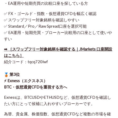
・EA運用や短期売買の比較口座を探している方
✅ FX・ゴールド・指数・仮想通貨CFDを幅広く確認
✅ スワップフリー対象銘柄を確認しやすい
✅ Standard／Pro／Raw Spread口座を選択可能
✅ EA運用・短期売買・ブローカー比較用の口座として使いや
すい
➡ ［スワップフリー対象銘柄を確認する｜JMarkets 口座開設
はこちら］
紹介コード：tqcq720lwf
第3位
⚡ Exness（エクスネス）
BTC・仮想通貨CFDを重視する方へ
Exnessは、BTCUSDやETHUSDなど、仮想通貨CFDを確認し
たい方にとって候補に入れやすいブローカーです。
為替、貴金属、株価指数、仮想通貨CFDなど複数の市場を確