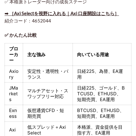
✅ 本格派トレーダー向けの成長ステージ
➡ ［Axi Selectを視野に入れる｜Axi 口座開設はこちら］
紹介コード：4652044
✅ かんたん比較
ブロ
ーカ
主な強み
向いている用途
ー
Axio
安定性・透明性・バ
日経225
、為替、EA運
ry
ランス
用
JMa
日経225
、ゴールド、
B
マルチアセット・ス
rket
TCUSD、ETHUSD、
ワップフリー対応
s
短期売買
、EA運用
Exn
仮想通貨CFD・短
BTCUSD、ETHUSD、
ess
期売買
短期売買
、EA運用
低スプレッド＋
Axi
本格派、資金提供を目
Axi
Select
指す方
、EA運用