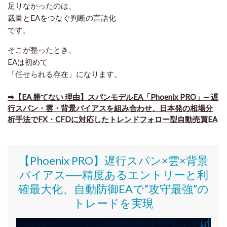
足りなかったのは、
裁量とEAをつなぐ判断の言語化
です。
そこが整ったとき、
EAは初めて
「任せられる存在」になります。
➡【EA 勝てない 理由】スパンモデルEA「Phoenix PRO」─ 遅
行スパン・雲・背景バイアスを組み合わせ、日本発の相場分
析手法でFX・CFDに対応したトレンドフォロー型自動売買EA
【Phoenix PRO】遅行スパン×雲×背景
バイアス──精度あるエントリーと利
確最大化、自動防御EAで“攻守最強”の
トレードを実現