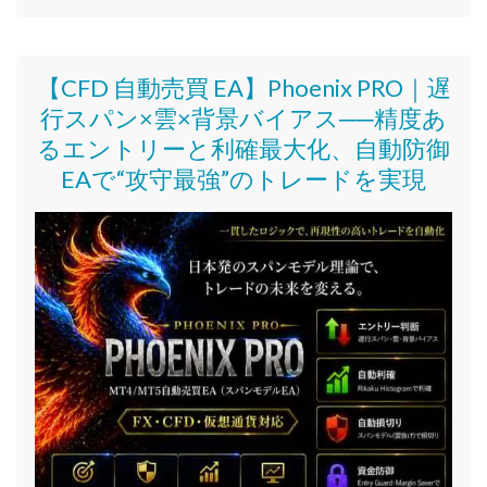
【CFD 自動売買 EA】Phoenix PRO｜遅
行スパン×雲×背景バイアス──精度あ
るエントリーと利確最大化、自動防御
EAで“攻守最強”のトレードを実現