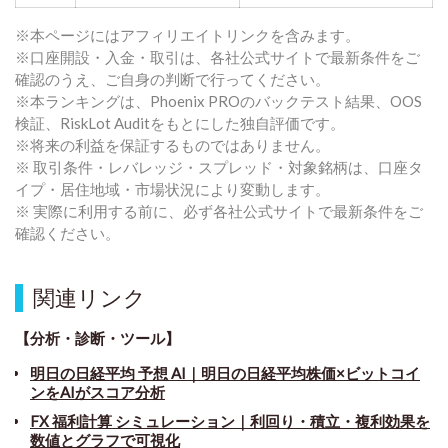
※本ページにはアフィリエイトリンクを含みます。
※口座開設・入金・取引は、各社公式サイトで最新条件をご
確認のうえ、ご自身の判断で行ってください。
※本ランキングは、Phoenix PROのバックテスト結果、OOS
検証、RiskLot Auditをもとにした独自評価です。
※将来の利益を保証するものではありません。
※ 取引条件・レバレッジ・スプレッド・対象銘柄は、口座タ
イプ・居住地域・市場状況により変動します。
※ 実際に利用する前に、必ず各社公式サイトで最新条件をご
確認ください。
関連リンク
【分析・診断・ツール】
明日の日経平均 予想 AI｜明日の日経平均株価×ビットコイ
ンをAIがスコア分析
FX 福利計算 シミュレーション｜利回り・積立・複利効果を
数値とグラフで可視化