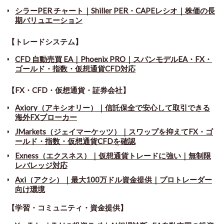
シラーPER チャート
｜
Shiller PER・CAPEレシオ｜株価の長
期バリュエーション
【トレードシステム】
CFD 自動売買 EA｜Phoenix PRO｜スパンモデルEA・FX・
ゴールド・指数・仮想通貨CFD対応
【FX・CFD・仮想通貨・証券会社】
Axiory（アキシオリー）｜信託保全で安心して取引できる
海外FXブローカー
JMarkets（ジェイマーケッツ）｜スワップを抑えてFX・ゴ
ールド・指数・仮想通貨CFDを確認
Exness（エクスネス）｜仮想通貨トレードに強い｜無制限
レバレッジ対応
Axi（アクシ）｜最大100万ドル資金提供｜プロトレーダー
向け環境
【学習・コミュニティ・資金提供】