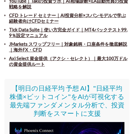
YouTube｜Takiの投資ラボ｜AI相場診断×EA自動売買の投資
戦略を解説
CFD トレード セミナー
｜
AI投資分析×スパンモデルで学ぶ
経験者向けCFDセミナー
Tick Data Suite
｜
使い方完全ガイド｜MT4バックテスト99.
9％設定マニュアル
JMarkets スワップフリー
｜
対象銘柄・口座条件を徹底解説
｜海外FX・CFD
Axi Select 資金提供（アクシ・セレクト）｜最大100万ドル
の資金提供ルート
【明日の日経平均 予想 AI】"日経平均
株価
×ビットコイン
"をAIが可視化する
最先端ファンダメンタル分析で、投資
判断をスマートに支援