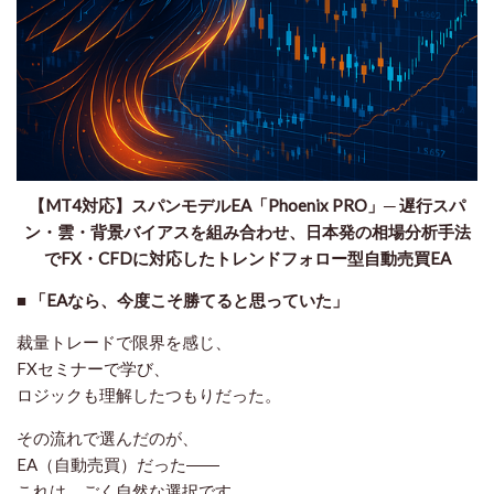
【MT4対応】スパンモデルEA「Phoenix PRO」─ 遅行スパ
ン・雲・背景バイアスを組み合わせ、日本発の相場分析手法
でFX・CFDに対応したトレンドフォロー型自動売買EA
■ 「EAなら、今度こそ勝てると思っていた」
裁量トレードで限界を感じ、
FXセミナーで学び、
ロジックも理解したつもりだった。
その流れで選んだのが、
EA（自動売買）だった――
これは、ごく自然な選択です。