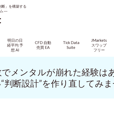
判断」を構築する
ム ―
t
明日の日
JMarkets
CFD 自動
Tick Data
経平均 予
スワップ
売買 EA
Suite
想 AI
フリー
連敗でメンタルが崩れた経験
“判断設計”を作り直してみ