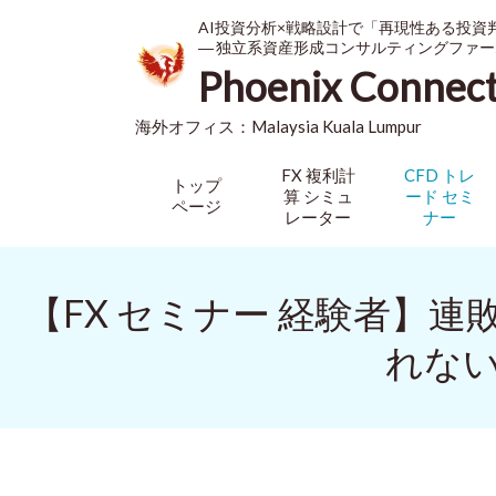
AI投資分析×戦略設計で「再現性ある投資
― 独立系資産形成コンサルティングファー
Phoenix Connec
海外オフィス：
Malaysia
Kuala Lumpur
FX 複利計
CFD トレ
トップ
算 シミュ
ード セミ
ページ
レーター
ナー
【FX セミナー 経験者】
れない