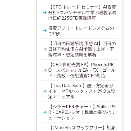
【CFD トレード セミナー】AI投資
分析×スパンモデルで学ぶ経験者向
け日経225CFD実践講座
投資アプリ・トレードシステムの
ご紹介
【明日の日経平均 予想 AI】明日の
日経平均株価をAI予測｜上昇・下
落確率・想定値幅を解析
【CFD 自動売買 EA】Phoenix PR
O｜スパンモデルEA・FX・ゴール
ド・指数・仮想通貨CFD対応
【Tick Data Suite】使い方完全ガ
イド｜MT4バックテスト99.9％設
定マニュアル
【シラーPER チャート】Shiller PE
R・CAPEレシオ｜株価の長期バリ
ュエーション
【JMarkets スワップフリー】対象