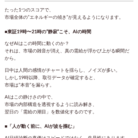
たった1つのスコアで、
市場全体の“エネルギーの傾き”が見えるようになります。
■東証19時〜21時の“静寂”こそ、AIの時間
なぜAIはこの時間に動くのか？
それは、
市場の雑音が消え、真の需給が浮かび上がる瞬間
だ
から。
日中は人間の感情がチャートを揺らし、ノイズが多い。
しかし19時以降、取引データが確定すると、
市場は“本音”を漏らす。
AIはこの静けさの中で、
市場の内部構造を透視するように読み解き、
翌日の「需給の潮目」を数値化するのです。
■「人が動く前に、AIが波を掴む」
AI日経診断の真価はスピードではなく、
先見性
にあります。