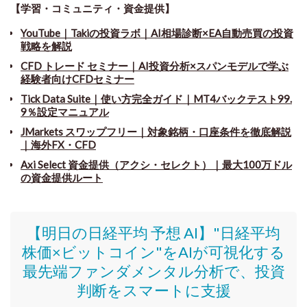
【学習・コミュニティ・資金提供】
YouTube｜Takiの投資ラボ｜AI相場診断×EA自動売買の投資
戦略を解説
CFD トレード セミナー
｜
AI投資分析×スパンモデルで学ぶ
経験者向けCFDセミナー
Tick Data Suite
｜
使い方完全ガイド｜MT4バックテスト99.
9％設定マニュアル
JMarkets スワップフリー
｜
対象銘柄・口座条件を徹底解説
｜海外FX・CFD
Axi Select 資金提供（アクシ・セレクト）｜最大100万ドル
の資金提供ルート
【明日の日経平均 予想 AI】"日経平均
株価
×ビットコイン
"をAIが可視化する
最先端ファンダメンタル分析で、投資
判断をスマートに支援