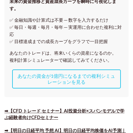
未来の資金推移と資産成長カーブを瞬時に可視化しま
す。
✅ 金融知識や計算式は不要 ─ 数字を入力するだけ
✅ 毎日・毎週・毎月・毎年 ─ 実運用に合わせた複利に対
応
✅ 目標達成までの成長カーブをグラフで一目把握
あなたのトレードは、将来いくらの資産になるのか。
複利計算シミュレーターで確認してみてください。
あなたの資金が1億円になるまでの複利シミュ
レーションを見る
➡【CFD トレード セミナー】AI投資分析×スパンモデルで学
ぶ経験者向けCFDセミナー
➡【明日の日経平均 予想 AI】明日の日経平均株価をAI予測｜