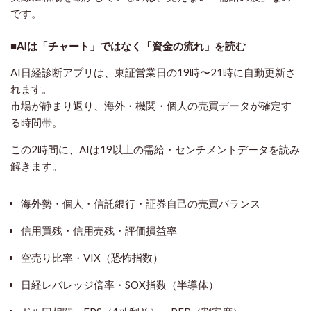
です。
■AIは「チャート」ではなく「資金の流れ」を読む
AI日経診断アプリは、
東証営業日の19時〜21時
に自動更新さ
れます。
市場が静まり返り、海外・機関・個人の売買データが確定す
る時間帯。
この2時間に、AIは
19以上の需給・センチメントデータ
を読み
解きます。
海外勢・個人・信託銀行・証券自己の売買バランス
信用買残・信用売残・評価損益率
空売り比率・VIX（恐怖指数）
日経レバレッジ倍率・SOX指数（半導体）