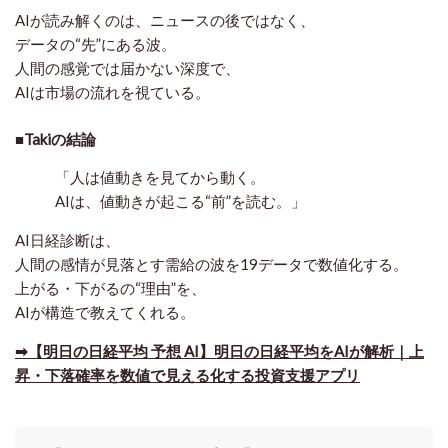
AIが読み解くのは、ニュースの後ではなく、
データの“先”にある波
。
人間の感覚では届かない深度で、
AIは市場の流れを視ている。
■Takiの結論
「人は値動きを見てから動く。
AIは、値動きが起こる“前”を読む。」
AI日経診断は、
人間の感情が見落とす需給の波を19データで数値化する。
上がる・下がるの“理由”を、
AIが構造で教えてくれる。
➡【明日の日経平均 予想 AI】明日の日経平均をAIが解析｜上
昇・下落確率を数値で見える化する投資支援アプリ