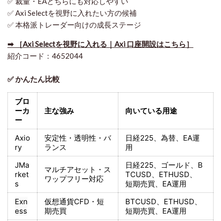
✅ 裁量・EAどちらにも対応しやすい
✅ Axi Selectを視野に入れたい方の候補
✅ 本格派トレーダー向けの成長ステージ
➡ ［Axi Selectを視野に入れる｜Axi 口座開設はこちら］
紹介コード：4652044
✅ かんたん比較
ブロ
ーカ
主な強み
向いている用途
ー
Axio
安定性・透明性・バ
日経225
、為替、EA運
ry
ランス
用
JMa
日経225
、ゴールド、
B
マルチアセット・ス
rket
TCUSD、ETHUSD、
ワップフリー対応
s
短期売買
、EA運用
Exn
仮想通貨CFD・短
BTCUSD、ETHUSD、
ess
期売買
短期売買
、EA運用