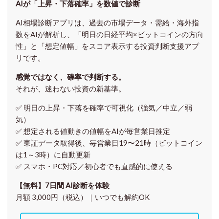
AIが「上昇・下落確率」を数値で診断
AI相場診断アプリは、過去の市場データ・需給・海外指
数をAIが解析し、「明日の日経平均
×ビットコイン
の方向
性」と「想定値幅」をスコア表示する投資判断支援アプ
リです。
感覚ではなく、確率で判断する。
それが、迷わない投資の新基準。
✅ 明日の上昇・下落を
確率で可視化
（強気／中立／弱
気）
✅ 想定される値動きの
値幅をAIが毎営業日推定
✅ 東証データ取得後、
毎営業日19〜21時（ビットコイン
は1～3時）に自動更新
✅ スマホ・PC対応／
初心者でも直感的に使える
【無料】7日間 AI診断を体験
月額 3,000円（税込）｜いつでも解約OK