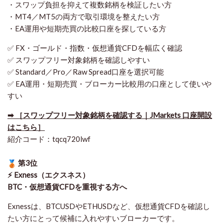
・スワップ負担を抑えて複数銘柄を検証したい方
・MT4／MT5の両方で取引環境を整えたい方
・EA運用や短期売買の比較口座を探している方
✅ FX・ゴールド・指数・仮想通貨CFDを幅広く確認
✅ スワップフリー対象銘柄を確認しやすい
✅ Standard／Pro／Raw Spread口座を選択可能
✅ EA運用・短期売買・ブローカー比較用の口座として使いや
すい
➡ ［スワップフリー対象銘柄を確認する｜JMarkets 口座開設
はこちら］
紹介コード：tqcq720lwf
第3位
⚡ Exness（エクスネス）
BTC・仮想通貨CFDを重視する方へ
Exnessは、BTCUSDやETHUSDなど、仮想通貨CFDを確認し
たい方にとって候補に入れやすいブローカーです。