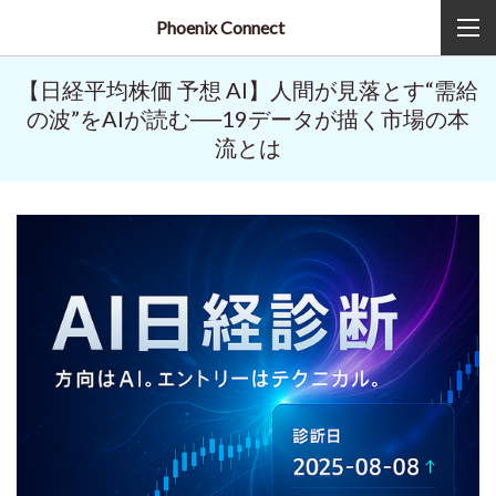
Phoenix Connect
【日経平均株価 予想 AI】人間が見落とす“需給
の波”をAIが読む──19データが描く市場の本
流とは