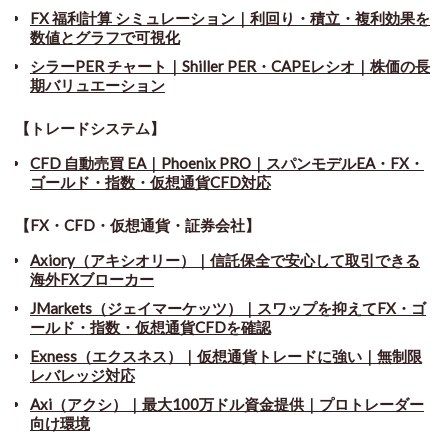
FX 福利計算 シミュレーション｜利回り・積立・複利効果を
数値とグラフで可視化
シラーPER チャート
｜
Shiller PER・CAPEレシオ｜株価の長
期バリュエーション
【トレードシステム】
CFD 自動売買 EA｜Phoenix PRO｜スパンモデルEA・FX・
ゴールド・指数・仮想通貨CFD対応
【FX・CFD・仮想通貨・証券会社】
Axiory（アキシオリー）｜信託保全で安心して取引できる
海外FXブローカー
JMarkets（ジェイマーケッツ）｜スワップを抑えてFX・ゴ
ールド・指数・仮想通貨CFDを確認
Exness（エクスネス）｜仮想通貨トレードに強い｜無制限
レバレッジ対応
Axi（アクシ）｜最大100万ドル資金提供｜プロトレーダー
向け環境