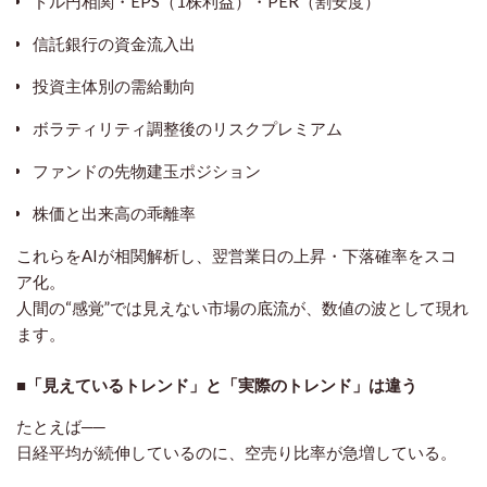
ドル円相関・EPS（1株利益）・PER（割安度）
信託銀行の資金流入出
投資主体別の需給動向
ボラティリティ調整後のリスクプレミアム
ファンドの先物建玉ポジション
株価と出来高の乖離率
これらをAIが相関解析し、翌営業日の
上昇・下落確率をスコ
ア化
。
人間の“感覚”では見えない市場の底流が、
数値の波
として現れ
ます。
■「見えているトレンド」と「実際のトレンド」は違う
たとえば──
日経平均が続伸しているのに、空売り比率が急増している。