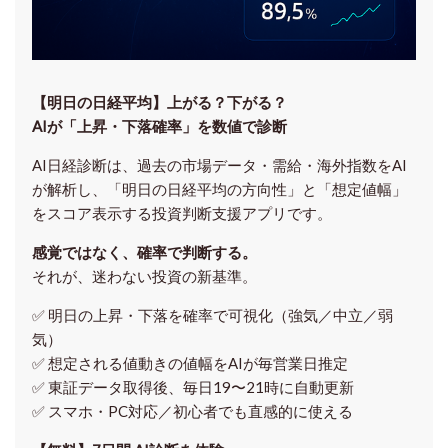
【明日の⽇経平均】上がる？下がる？
AIが「上昇・下落確率」を数値で診断
AI日経診断は、過去の市場データ・需給・海外指数をAI
が解析し、「明日の日経平均の方向性」と「想定値幅」
をスコア表示する投資判断支援アプリです。
感覚ではなく、確率で判断する。
それが、迷わない投資の新基準。
✅ 明日の上昇・下落を
確率で可視化
（強気／中立／弱
気）
✅ 想定される値動きの
値幅をAIが毎営業日推定
✅ 東証データ取得後、
毎日19〜21時に自動更新
✅ スマホ・PC対応／
初心者でも直感的に使える