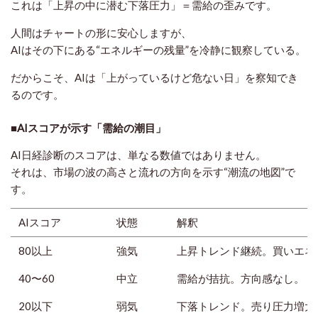
これは「上昇の中に潜む下落圧力」＝
需給の歪み
です。
人間はチャートの形に安心しますが、
AIはその下にある“エネルギーの残量”を冷静に観察している。
だからこそ、AIは「上がっているけど危ない日」を察知でき
るのです。
■AIスコアが示す「需給の潮目」
AI日経診断のスコアは、単なる数値ではありません。
それは、
市場の波の高さと流れの方向
を示す“潮流の地図”で
す。
AIスコア
状態
解釈
80以上
強気
上昇トレンド継続。買いエネ
40〜60
中立
需給が拮抗。方向感なし。
20以下
弱気
下落トレンド。売り圧力増大