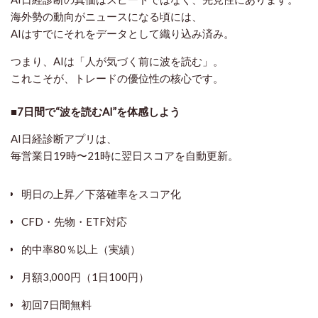
海外勢の動向がニュースになる頃には、
AIはすでにそれを
データとして織り込み済み
。
つまり、AIは「人が気づく前に波を読む」。
これこそが、トレードの優位性の核心です。
■7日間で“波を読むAI”を体感しよう
AI日経診断アプリは、
毎営業日19時〜21時に翌日スコアを自動更新。
明日の上昇／下落確率をスコア化
CFD・先物・ETF対応
的中率80％以上（実績）
月額3,000円（1日100円）
初回7日間無料