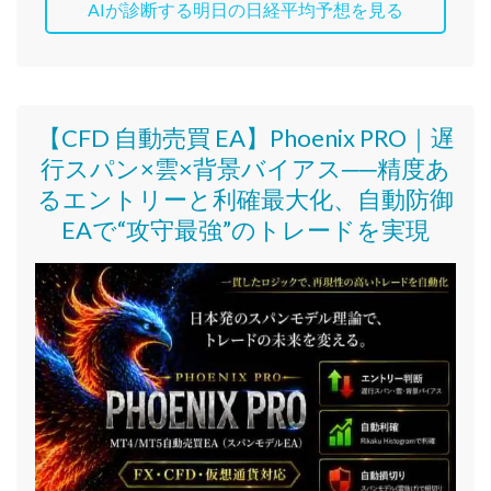
AIが診断する明日の日経平均予想を見る
【CFD 自動売買 EA】Phoenix PRO｜遅
行スパン×雲×背景バイアス──精度あ
るエントリーと利確最大化、自動防御
EAで“攻守最強”のトレードを実現