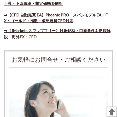
上昇・下落確率・想定値幅を解析
➡​【CFD 自動売買 EA】Phoenix PRO｜スパンモデルEA・F
X・ゴールド・指数・仮想通貨CFD対応
➡​【JMarkets スワップフリー】対象銘柄・口座条件を徹底解
説｜海外FX・CFD
お気軽にお問合せ・ご相談ください