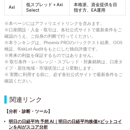
低スプレッド＋
Axi
本格派、資金提供を目
Axi
Select
指す方
、EA運用
※本ページにはアフィリエイトリンクを含みます。
※口座開設・入金・取引は、各社公式サイトで最新条件をご
確認のうえ、ご自身の判断で行ってください。
※本ランキングは、Phoenix PROのバックテスト結果、OOS
検証、RiskLot Auditをもとにした独自評価です。
※将来の利益を保証するものではありません。
※ 取引条件・レバレッジ・スプレッド・対象銘柄は、口座タ
イプ・居住地域・市場状況により変動します。
※ 実際に利用する前に、必ず各社公式サイトで最新条件をご
確認ください。
関連リンク
【分析・診断・ツール】
明日の日経平均 予想 AI｜明日の日経平均株価×ビットコイ
ンをAIがスコア分析