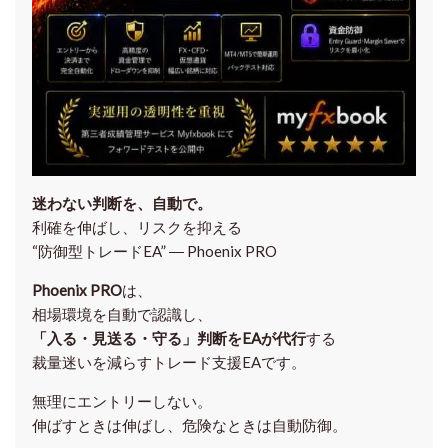
迷わない判断を、自動で。
利確を伸ばし、リスクを抑える
“防御型トレードEA” ― Phoenix PRO
Phoenix PRO
は、
相場環境を自動で認識し、
「入る・見送る・守る」判断をEAが代行
する
裁量迷いを減らすトレード支援EAです。
無理にエントリーしない。
伸ばすときは伸ばし、危険なときは自動防御。