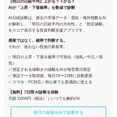
【明日の⽇経平均】上がる？下がる？
AIが「上昇・下落確率」を数値で診断
AI日経診断は、過去の市場データ・需給・海外指数をAI
が解析し、「明日の日経平均の方向性」と「想定値幅」
をスコア表示する投資判断支援アプリです。
感覚ではなく、確率で判断する。
それが、迷わない投資の新基準。
✅ 明日の上昇・下落を
確率で可視化
（強気／中立／弱
気）
✅ 想定される値動きの
値幅をAIが毎営業日推定
✅ 東証データ取得後、
毎日19〜21時に自動更新
✅ スマホ・PC対応／
初心者でも直感的に使える
【無料】7日間 AI診断を体験
月額 3,000円（税込）｜いつでも解約OK
明日の相場をAIで診断する