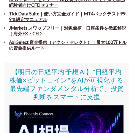
経験者向けCFDセミナー
Tick Data Suite
｜
使い方完全ガイド｜MT4バックテスト99.
9％設定マニュアル
JMarkets スワップフリー
｜
対象銘柄・口座条件を徹底解説
｜海外FX・CFD
Axi Select 資金提供（アクシ・セレクト）｜最大100万ドル
の資金提供ルート
【明日の日経平均 予想 AI】"日経平均
株価
×ビットコイン
"をAIが可視化する
最先端ファンダメンタル分析で、投資
判断をスマートに支援