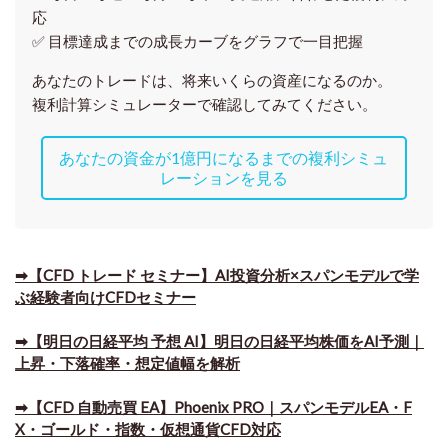
応
✅ 目標達成までの成長カーブをグラフで一目把握
あなたのトレードは、将来いくらの資産になるのか。
複利計算シミュレーターで確認してみてください。
あなたの資金が1億円になるまでの複利シミュ
レーションを見る
➡【CFD トレード セミナー】AI投資分析×スパンモデルで学
ぶ経験者向けCFDセミナー
➡【明日の日経平均 予想 AI】明日の日経平均株価をAI予測｜
上昇・下落確率・想定値幅を解析
➡​【CFD 自動売買 EA】Phoenix PRO｜スパンモデルEA・F
X・ゴールド・指数・仮想通貨CFD対応