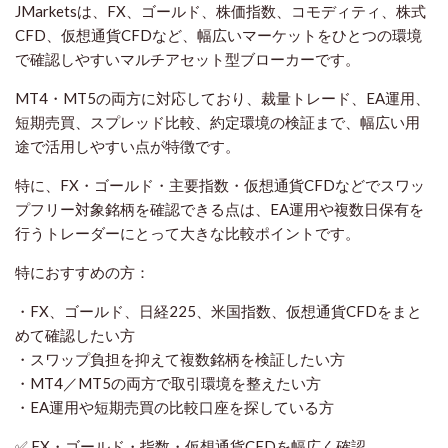
JMarketsは、FX、ゴールド、株価指数、コモディティ、株式
CFD、仮想通貨CFDなど、幅広いマーケットをひとつの環境
で確認しやすいマルチアセット型ブローカーです。
MT4・MT5の両方に対応しており、裁量トレード、EA運用、
短期売買、スプレッド比較、約定環境の検証まで、幅広い用
途で活用しやすい点が特徴です。
特に、FX・ゴールド・主要指数・仮想通貨CFDなどでスワッ
プフリー対象銘柄を確認できる点は、EA運用や複数日保有を
行うトレーダーにとって大きな比較ポイントです。
特におすすめの方：
・FX、ゴールド、日経225、米国指数、仮想通貨CFDをまと
めて確認したい方
・スワップ負担を抑えて複数銘柄を検証したい方
・MT4／MT5の両方で取引環境を整えたい方
・EA運用や短期売買の比較口座を探している方
✅ FX・ゴールド・指数・仮想通貨CFDを幅広く確認