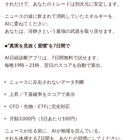
それだけで、あなたのトレードは別次元に安定します。
ニュースの波に飲まれて消耗していたエネルギーを、
AIに委ねてください。
あなたは、
冷静さという最強の武器
を取り戻せます。
■“真実を見抜く習慣”を7日間で
AI日経診断アプリは、7日間無料で試せます。
毎晩19時～21時、翌日のスコアを自動で算出。
ニュースに左右されないデータ判断
上昇／下落確率をスコアで表示
CFD・先物・ETFに完全対応
月額3,000円（1日あたり100円）
ニュースが出る前に、AIが相場を読んでいる。
それを体感する7日間を、あなたの習慣にしてください。