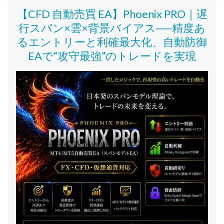
【CFD 自動売買 EA】Phoenix PRO｜遅
行スパン×雲×背景バイアス──精度あ
るエントリーと利確最大化、自動防御
EAで“攻守最強”のトレードを実現