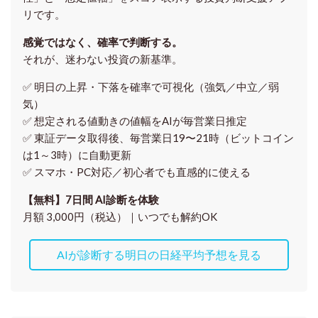
リです。
感覚ではなく、確率で判断する。
それが、迷わない投資の新基準。
✅ 明日の上昇・下落を
確率で可視化
（強気／中立／弱
気）
✅ 想定される値動きの
値幅をAIが毎営業日推定
✅ 東証データ取得後、
毎営業日19〜21時（ビットコイン
は1～3時）に自動更新
✅ スマホ・PC対応／
初心者でも直感的に使える
【無料】7日間 AI診断を体験
月額 3,000円（税込）｜いつでも解約OK
AIが診断する明日の日経平均予想を見る