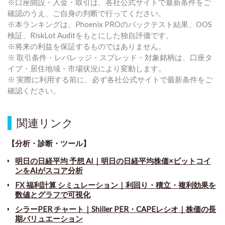
※口座開設・入金・取引は、各社公式サイトで最新条件をご
確認のうえ、ご自身の判断で行ってください。
※本ランキングは、Phoenix PROのバックテスト結果、OOS
検証、RiskLot Auditをもとにした独自評価です。
※将来の利益を保証するものではありません。
※ 取引条件・レバレッジ・スプレッド・対象銘柄は、口座タ
イプ・居住地域・市場状況により変動します。
※ 実際に利用する前に、必ず各社公式サイトで最新条件をご
確認ください。
関連リンク
【分析・診断・ツール】
明日の日経平均 予想 AI｜明日の日経平均株価×ビットコイ
ンをAIがスコア分析
FX 福利計算 シミュレーション｜利回り・積立・複利効果を
数値とグラフで可視化
シラーPER チャート
｜
Shiller PER・CAPEレシオ｜株価の長
期バリュエーション