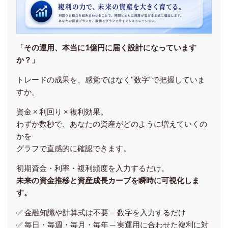
「その運用、本当に1億円に届く設計になっています
か？」
トレードの成果を、感覚ではなく“数字”で把握していま
すか。
資金 × 利回り × 複利効果。
わずか数秒で、あなたの資産がどのように増えていくの
かを
グラフで直感的に確認できます。
初期資金・利率・複利頻度を入力するだけ。
未来の資金推移と資産成長カーブを瞬時に可視化しま
す。
✅ 金融知識や計算式は不要 ─ 数字を入力するだけ
✅ 毎日・毎週・毎月・毎年 ─ 実運用に合わせた複利に対