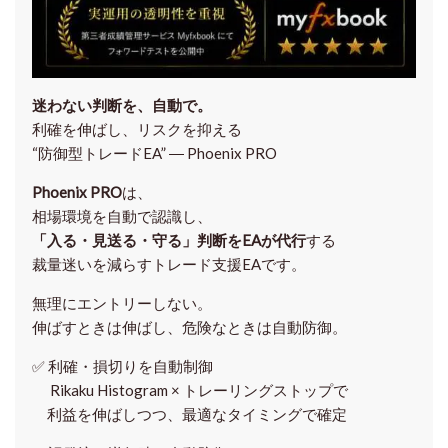
迷わない判断を、自動で。
利確を伸ばし、リスクを抑える
“防御型トレードEA” ― Phoenix PRO
Phoenix PRO
は、
相場環境を自動で認識し、
「入る・見送る・守る」判断をEAが代行
する
裁量迷いを減らすトレード支援EAです。
無理にエントリーしない。
伸ばすときは伸ばし、危険なときは自動防御。
✅
利確・損切りを自動制御
Rikaku Histogram × トレーリングストップで
利益を伸ばしつつ、最適なタイミングで確定