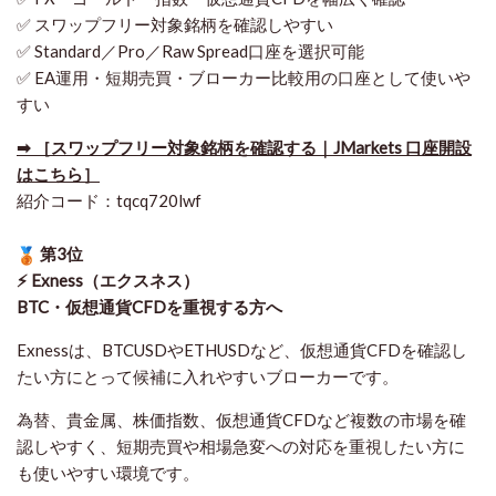
✅ スワップフリー対象銘柄を確認しやすい
✅ Standard／Pro／Raw Spread口座を選択可能
✅ EA運用・短期売買・ブローカー比較用の口座として使いや
すい
➡ ［スワップフリー対象銘柄を確認する｜JMarkets 口座開設
はこちら］
紹介コード：tqcq720lwf
第3位
⚡ Exness（エクスネス）
BTC・仮想通貨CFDを重視する方へ
Exnessは、BTCUSDやETHUSDなど、仮想通貨CFDを確認し
たい方にとって候補に入れやすいブローカーです。
為替、貴金属、株価指数、仮想通貨CFDなど複数の市場を確
認しやすく、短期売買や相場急変への対応を重視したい方に
も使いやすい環境です。