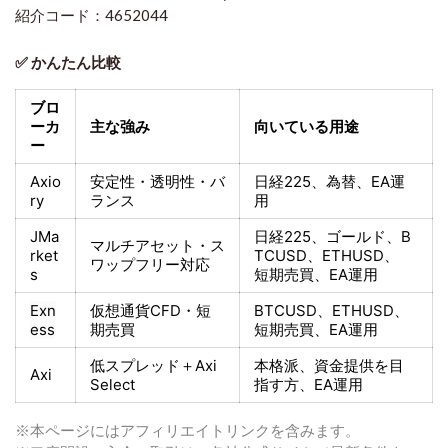
紹介コード：4652044
✅ かんたん比較
ブロ
ーカ
主な強み
向いている用途
ー
Axio
安定性・透明性・バ
日経225
、為替、EA運
ry
ランス
用
JMa
日経225
、ゴールド、
B
マルチアセット・ス
rket
TCUSD、ETHUSD、
ワップフリー対応
s
短期売買
、EA運用
Exn
仮想通貨CFD・短
BTCUSD、ETHUSD、
ess
期売買
短期売買
、EA運用
低スプレッド＋
Axi
本格派、資金提供を目
Axi
Select
指す方
、EA運用
※本ページにはアフィリエイトリンクを含みます。