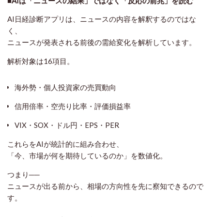
■AIは「ニュースの結果」ではなく「反応の前兆」を読む
AI日経診断アプリは、ニュースの内容を解釈するのではな
く、
ニュースが発表される
前後の需給変化
を解析しています。
解析対象は16項目。
海外勢・個人投資家の売買動向
信用倍率・空売り比率・評価損益率
VIX・SOX・ドル円・EPS・PER
これらをAIが統計的に組み合わせ、
「今、市場が何を期待しているのか」を数値化。
つまり──
ニュースが出る前から、
相場の方向性を先に察知
できるので
す。