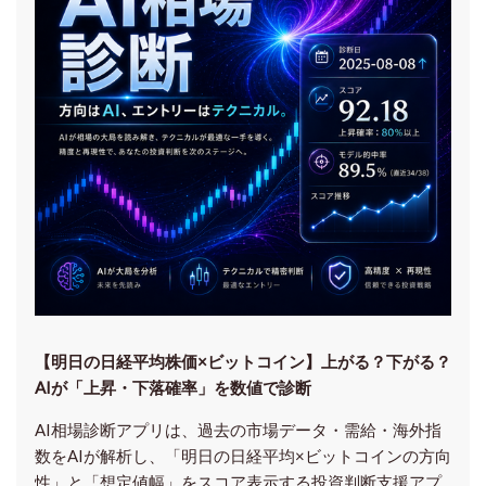
【明日の⽇経平均株価×ビットコイン】上がる？下がる？
AIが「上昇・下落確率」を数値で診断
AI相場診断アプリは、過去の市場データ・需給・海外指
数をAIが解析し、「明日の日経平均
×ビットコイン
の方向
性」と「想定値幅」をスコア表示する投資判断支援アプ