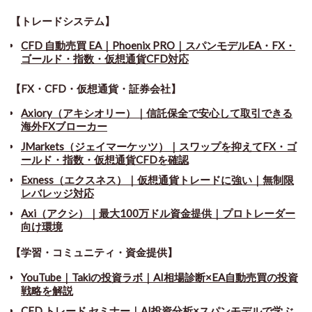
【トレードシステム】
CFD 自動売買 EA｜Phoenix PRO｜スパンモデルEA・FX・
ゴールド・指数・仮想通貨CFD対応
【FX・CFD・仮想通貨・証券会社】
Axiory（アキシオリー）｜信託保全で安心して取引できる
海外FXブローカー
JMarkets（ジェイマーケッツ）｜スワップを抑えてFX・ゴ
ールド・指数・仮想通貨CFDを確認
Exness（エクスネス）｜仮想通貨トレードに強い｜無制限
レバレッジ対応
Axi（アクシ）｜最大100万ドル資金提供｜プロトレーダー
向け環境
【学習・コミュニティ・資金提供】
YouTube｜Takiの投資ラボ｜AI相場診断×EA自動売買の投資
戦略を解説
CFD トレード セミナー
｜
AI投資分析×スパンモデルで学ぶ