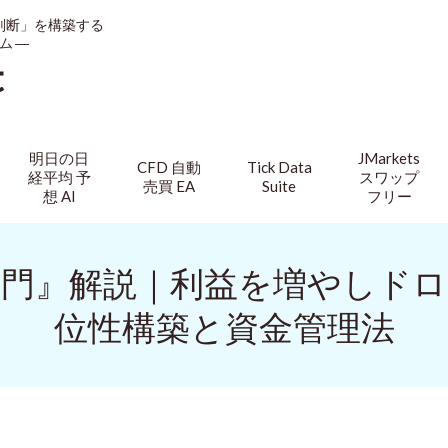
判断」を構築する
ム ―
t
明日の日
JMarkets
CFD 自動
Tick Data
経平均 予
スワップ
売買 EA
Suite
想 AI
フリー
門』解説｜利益を増やしド
位性構築と資金管理法