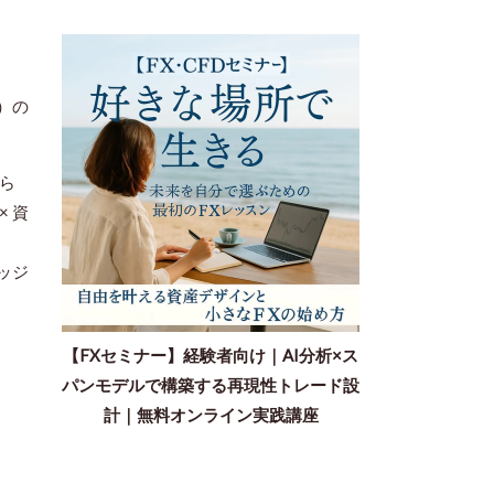
）の
ら
× 資
ッジ
【FXセミナー】経験者向け｜AI分析×ス
パンモデルで構築する再現性トレード設
計｜無料オンライン実践講座