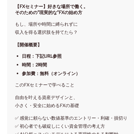
【FXセミナー】
好きな場所で働く。
そのための“現実的な”FXの始め方
もし、場所や時間に縛られずに
収入を得る選択肢を持てたら？
【開催概要】
日程
：下記URL参照
時間
：
2時間
参加費
：
無料（オンライン）
このFXセミナーで学べること
自由を叶える資産デザインと、
小さく・安全に始めるFXの基礎
✅ 感覚に頼らない
数値基準のエントリー・利確・損切り
✅ 初心者でも破綻しにくい資金管理の考え方
✅ AI分析 × スパンモデルによる再現性のある判断軸