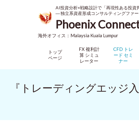
AI投資分析×戦略設計で「再現性ある投資
― 独立系資産形成コンサルティングファー
Phoenix Connec
海外オフィス：
Malaysia
Kuala Lumpur
FX 複利計
CFD トレ
トップ
算 シミュ
ード セミ
ページ
レーター
ナー
『トレーディングエッジ入