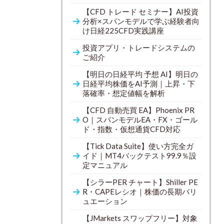
【CFD トレード セミナー】AI投資
分析×スパンモデルで学ぶ経験者向
け日経225CFD実践講座
投資アプリ・トレードシステムの
ご紹介
【明日の日経平均 予想 AI】明日の
日経平均株価をAI予測｜上昇・下
落確率・想定値幅を解析
【CFD 自動売買 EA】Phoenix PR
O｜スパンモデルEA・FX・ゴール
ド・指数・仮想通貨CFD対応
【Tick Data Suite】使い方完全ガ
イド｜MT4バックテスト99.9％設
定マニュアル
【シラーPER チャート】Shiller PE
R・CAPEレシオ｜株価の長期バリ
ュエーション
【JMarkets スワップフリー】対象