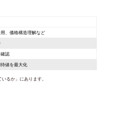
活用、価格構造理解など
持
性確認
期待値を最大化
ているか」にあります。