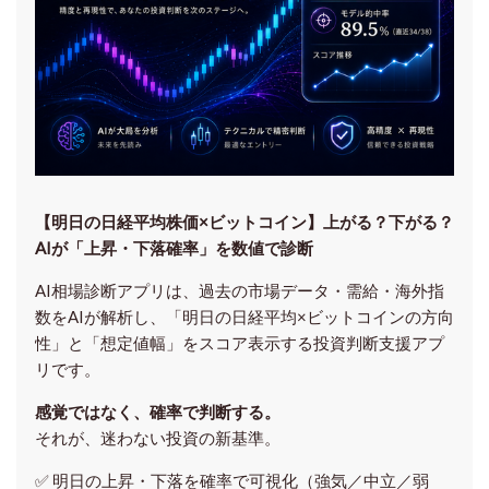
【明日の⽇経平均株価×ビットコイン】上がる？下がる？
AIが「上昇・下落確率」を数値で診断
AI相場診断アプリは、過去の市場データ・需給・海外指
数をAIが解析し、「明日の日経平均
×ビットコイン
の方向
性」と「想定値幅」をスコア表示する投資判断支援アプ
リです。
感覚ではなく、確率で判断する。
それが、迷わない投資の新基準。
✅ 明日の上昇・下落を
確率で可視化
（強気／中立／弱