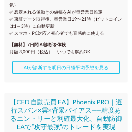
気）
✅ 想定される値動きの
値幅をAIが毎営業日推定
✅ 東証データ取得後、
毎営業日19〜21時（ビットコイン
は1～3時）に自動更新
✅ スマホ・PC対応／
初心者でも直感的に使える
【無料】7日間 AI診断を体験
月額 3,000円（税込）｜いつでも解約OK
AIが診断する明日の日経平均予想を見る
【CFD 自動売買 EA】Phoenix PRO｜遅
行スパン×雲×背景バイアス──精度あ
るエントリーと利確最大化、自動防御
EAで“攻守最強”のトレードを実現