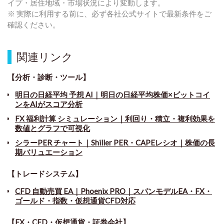
イプ・居住地域・市場状況により変動します。
※ 実際に利用する前に、必ず各社公式サイトで最新条件をご
確認ください。
関連リンク
【分析・診断・ツール】
明日の日経平均 予想 AI｜明日の日経平均株価×ビットコイ
ンをAIがスコア分析
FX 福利計算 シミュレーション｜利回り・積立・複利効果を
数値とグラフで可視化
シラーPER チャート
｜
Shiller PER・CAPEレシオ｜株価の長
期バリュエーション
【トレードシステム】
CFD 自動売買 EA｜Phoenix PRO｜スパンモデルEA・FX・
ゴールド・指数・仮想通貨CFD対応
【FX・CFD・仮想通貨・証券会社】