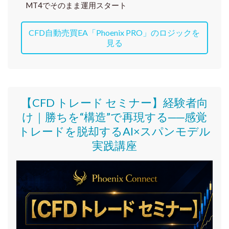
MT4でそのまま運用スタート
CFD自動売買EA「Phoenix PRO」のロジックを
見る
【CFD トレード セミナー】
経験者向
け｜
勝ちを“構造”で再現する──感覚
トレードを脱却するAI×スパンモデル
実践講座