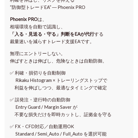
“防御型トレードEA” ― Phoenix PRO
Phoenix PRO
は、
相場環境を自動で認識し、
「入る・見送る・守る」判断をEAが代行
する
裁量迷いを減らすトレード支援EAです。
無理にエントリーしない。
伸ばすときは伸ばし、危険なときは自動防御。
✅
利確・損切りを自動制御
Rikaku Histogram × トレーリングストップで
利益を伸ばしつつ、最適なタイミングで確定
✅
誤発注・逆行時の自動防御
Entry Guard / Margin Saver が
不要な損失だけを即時カットし、証拠金を守る
✅
FX・CFD対応／自動運用OK
Standard / Semi_Auto / Full_Auto を選択可能