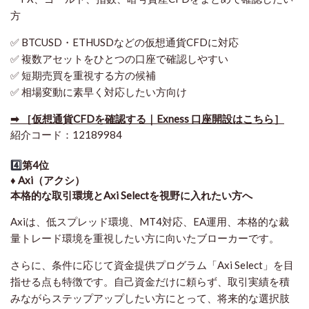
方
✅ BTCUSD・ETHUSDなどの仮想通貨CFDに対応
✅ 複数アセットをひとつの口座で確認しやすい
✅ 短期売買を重視する方の候補
✅ 相場変動に素早く対応したい方向け
➡ ［仮想通貨CFDを確認する｜Exness 口座開設はこちら］
紹介コード：12189984
4️⃣
第4位
♦️ Axi（アクシ）
本格的な取引環境とAxi Selectを視野に入れたい方へ
Axiは、低スプレッド環境、MT4対応、EA運用、本格的な裁
量トレード環境を重視したい方に向いたブローカーです。
さらに、条件に応じて資金提供プログラム「Axi Select」を目
指せる点も特徴です。自己資金だけに頼らず、取引実績を積
みながらステップアップしたい方にとって、将来的な選択肢