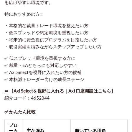
を広げやすい環境です。
特におすすめの方：
・本格的な裁量トレード環境を整えたい方
・低スプレッドや約定環境を重視したい方
・将来的に資金提供プログラムを目指したい方
・取引実績を積みながらステップアップしたい方
✅ 低スプレッド環境を重視する方に
✅ 裁量・EAどちらにも対応しやすい
✅ Axi Selectを視野に入れたい方の候補
✅ 本格派トレーダー向けの成長ステージ
➡ ［Axi Selectを視野に入れる｜Axi 口座開設はこちら］
紹介コード：4652044
✅ かんたん比較
ブロ
ーカ
主な強み
向いている用途