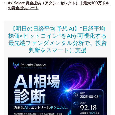
Axi Select 資金提供（アクシ・セレクト）｜最大100万ドル
の資金提供ルート
【明日の日経平均 予想 AI】"日経平均
株価
×ビットコイン
"をAIが可視化する
最先端ファンダメンタル分析で、投資
判断をスマートに支援