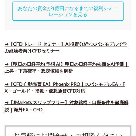
あなたの資金が1億円になるまでの複利シミュ
レーションを見る
➡【CFD トレード セミナー】AI投資分析×スパンモデルで学
ぶ経験者向けCFDセミナー
➡【明日の日経平均 予想 AI】明日の日経平均株価をAI予測｜
上昇・下落確率・想定値幅を解析
➡​【CFD 自動売買 EA】Phoenix PRO｜スパンモデルEA・F
X・ゴールド・指数・仮想通貨CFD対応
➡​【JMarkets スワップフリー】対象銘柄・口座条件を徹底解
説｜海外FX・CFD
お気軽にお問合せ・ご相談ください