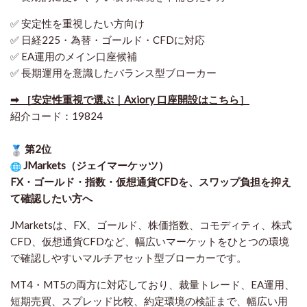
✅ 安定性を重視したい方向け
✅ 日経225・為替・ゴールド・CFDに対応
✅ EA運用のメイン口座候補
✅ 長期運用を意識したバランス型ブローカー
➡ ［安定性重視で選ぶ｜Axiory 口座開設はこちら］
紹介コード：19824
第2位
JMarkets（ジェイマーケッツ）
FX・ゴールド・指数・仮想通貨CFDを、スワップ負担を抑え
て確認したい方
へ
JMarketsは、FX、ゴールド、株価指数、コモディティ、株式
CFD、仮想通貨CFDなど、幅広いマーケットをひとつの環境
で確認しやすいマルチアセット型ブローカーです。
MT4・MT5の両方に対応しており、裁量トレード、EA運用、
短期売買、スプレッド比較、約定環境の検証まで、幅広い用