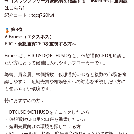
➡ ［スワップフリー対象銘柄を確認する｜JMarkets 口座開設
はこちら］
紹介コード：tqcq720lwf
第3位
⚡ Exness（エクスネス）
BTC・仮想通貨CFDを重視する方へ
Exnessは、BTCUSDやETHUSDなど、仮想通貨CFDを確認し
たい方にとって候補に入れやすいブローカーです。
為替、貴金属、株価指数、仮想通貨CFDなど複数の市場を確
認しやすく、短期売買や相場急変への対応を重視したい方に
も使いやすい環境です。
特におすすめの方：
・BTCUSDやETHUSDをチェックしたい方
・仮想通貨CFD用の口座を準備したい方
・短期売買向けの環境を探している方
・FX、ゴールド、指数、暗号資産CFDをまとめて確認したい