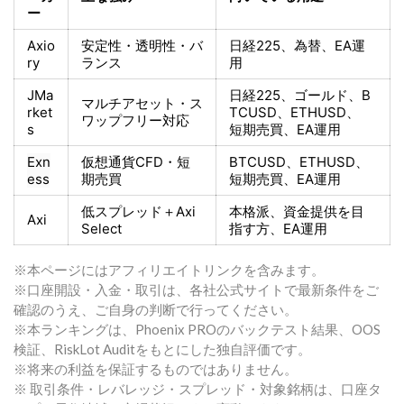
ー
Axio
安定性・透明性・バ
日経225
、為替、EA運
ry
ランス
用
JMa
日経225
、ゴールド、
B
マルチアセット・ス
rket
TCUSD、ETHUSD、
ワップフリー対応
s
短期売買
、EA運用
Exn
仮想通貨CFD・短
BTCUSD、ETHUSD、
ess
期売買
短期売買
、EA運用
低スプレッド＋
Axi
本格派、資金提供を目
Axi
Select
指す方
、EA運用
※本ページにはアフィリエイトリンクを含みます。
※口座開設・入金・取引は、各社公式サイトで最新条件をご
確認のうえ、ご自身の判断で行ってください。
※本ランキングは、Phoenix PROのバックテスト結果、OOS
検証、RiskLot Auditをもとにした独自評価です。
※将来の利益を保証するものではありません。
※ 取引条件・レバレッジ・スプレッド・対象銘柄は、口座タ