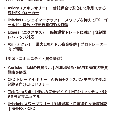
Axiory（アキシオリー）｜信託保全で安心して取引できる
海外FXブローカー
JMarkets（ジェイマーケッツ）｜スワップを抑えてFX・ゴ
ールド・指数・仮想通貨CFDを確認
Exness（エクスネス）｜仮想通貨トレードに強い｜無制限
レバレッジ対応
Axi（アクシ）｜最大100万ドル資金提供｜プロトレーダー
向け環境
【学習・コミュニティ・資金提供】
YouTube｜Takiの投資ラボ｜AI相場診断×EA自動売買の投資
戦略を解説
CFD トレード セミナー
｜
AI投資分析×スパンモデルで学ぶ
経験者向けCFDセミナー
Tick Data Suite
｜
使い方完全ガイド｜MT4バックテスト99.
9％設定マニュアル
JMarkets スワップフリー
｜
対象銘柄・口座条件を徹底解説
｜海外FX・CFD