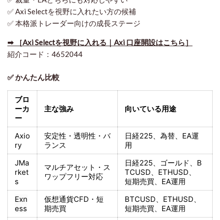
✅ Axi Selectを視野に入れたい方の候補
✅ 本格派トレーダー向けの成長ステージ
➡ ［Axi Selectを視野に入れる｜Axi 口座開設はこちら］
紹介コード：4652044
✅ かんたん比較
ブロ
ーカ
主な強み
向いている用途
ー
Axio
安定性・透明性・バ
日経225
、為替、EA運
ry
ランス
用
JMa
日経225
、ゴールド、
B
マルチアセット・ス
rket
TCUSD、ETHUSD、
ワップフリー対応
s
短期売買
、EA運用
Exn
仮想通貨CFD・短
BTCUSD、ETHUSD、
ess
期売買
短期売買
、EA運用