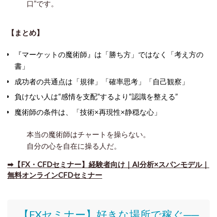
口”です。
【まとめ】
『マーケットの魔術師』は「勝ち方」ではなく「考え方の
書」
成功者の共通点は「規律」「確率思考」「自己観察」
負けない人は“感情を支配”するより“認識を整える”
魔術師の条件は、「技術×再現性×静穏な心」
本当の魔術師はチャートを操らない。
自分の心を自在に操る人だ。
➡【FX・CFDセミナー】経験者向け｜AI分析×スパンモデル｜
無料オンラインCFDセミナー
【FXセミナー】好きな場所で稼ぐ──