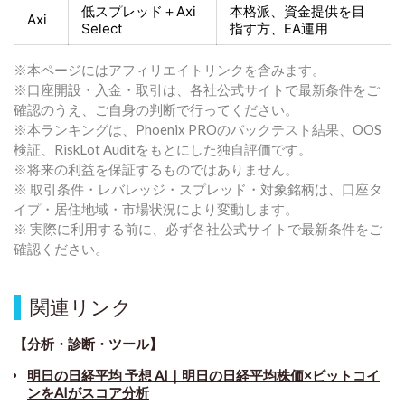
低スプレッド＋
Axi
本格派、資金提供を目
Axi
Select
指す方
、EA運用
※本ページにはアフィリエイトリンクを含みます。
※口座開設・入金・取引は、各社公式サイトで最新条件をご
確認のうえ、ご自身の判断で行ってください。
※本ランキングは、Phoenix PROのバックテスト結果、OOS
検証、RiskLot Auditをもとにした独自評価です。
※将来の利益を保証するものではありません。
※ 取引条件・レバレッジ・スプレッド・対象銘柄は、口座タ
イプ・居住地域・市場状況により変動します。
※ 実際に利用する前に、必ず各社公式サイトで最新条件をご
確認ください。
関連リンク
【分析・診断・ツール】
明日の日経平均 予想 AI｜明日の日経平均株価×ビットコイ
ンをAIがスコア分析