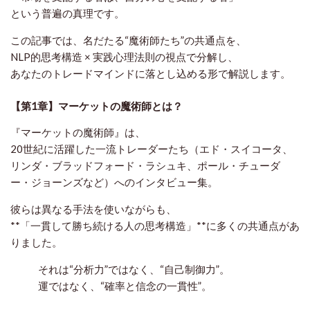
という普遍の真理です。
この記事では、名だたる“魔術師たち”の共通点を、
NLP的思考構造 × 実践心理法則
の視点で分解し、
あなたのトレードマインドに落とし込める形で解説します。
【第1章】マーケットの魔術師とは？
『マーケットの魔術師』は、
20世紀に活躍した一流トレーダーたち（エド・スイコータ、
リンダ・ブラッドフォード・ラシュキ、ポール・チューダ
ー・ジョーンズなど）へのインタビュー集。
彼らは異なる手法を使いながらも、
**「一貫して勝ち続ける人の思考構造」**に多くの共通点があ
りました。
それは“分析力”ではなく、“自己制御力”。
運ではなく、“確率と信念の一貫性”。