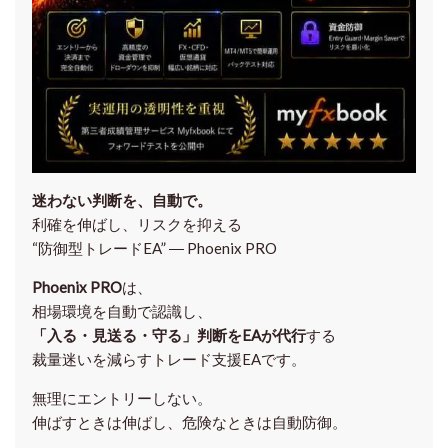
迷わない判断を、自動で。
利確を伸ばし、リスクを抑える
“防御型トレードEA” ― Phoenix PRO
Phoenix PRO
は、
相場環境を自動で認識し、
「入る・見送る・守る」判断をEAが代行
する
裁量迷いを減らすトレード支援EAです。
無理にエントリーしない。
伸ばすときは伸ばし、危険なときは自動防御。