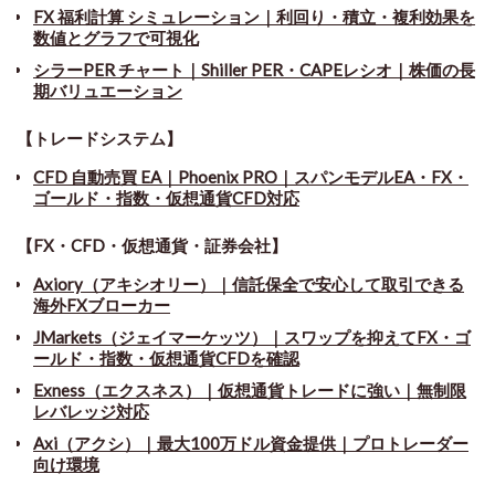
FX 福利計算 シミュレーション｜利回り・積立・複利効果を
数値とグラフで可視化
シラーPER チャート
｜
Shiller PER・CAPEレシオ｜株価の長
期バリュエーション
【トレードシステム】
CFD 自動売買 EA｜Phoenix PRO｜スパンモデルEA・FX・
ゴールド・指数・仮想通貨CFD対応
【FX・CFD・仮想通貨・証券会社】
Axiory（アキシオリー）｜信託保全で安心して取引できる
海外FXブローカー
JMarkets（ジェイマーケッツ）｜スワップを抑えてFX・ゴ
ールド・指数・仮想通貨CFDを確認
Exness（エクスネス）｜仮想通貨トレードに強い｜無制限
レバレッジ対応
Axi（アクシ）｜最大100万ドル資金提供｜プロトレーダー
向け環境