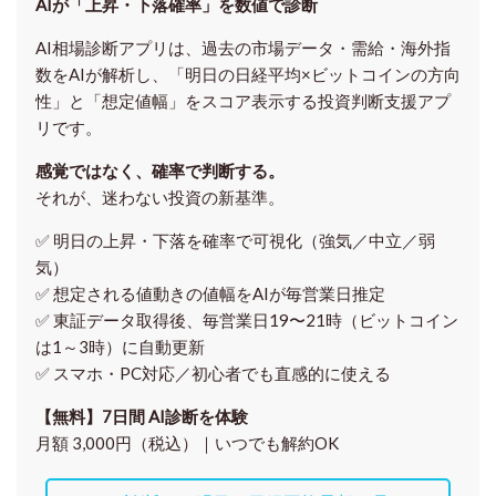
AIが「上昇・下落確率」を数値で診断
AI相場診断アプリは、過去の市場データ・需給・海外指
数をAIが解析し、「明日の日経平均
×ビットコイン
の方向
性」と「想定値幅」をスコア表示する投資判断支援アプ
リです。
感覚ではなく、確率で判断する。
それが、迷わない投資の新基準。
✅ 明日の上昇・下落を
確率で可視化
（強気／中立／弱
気）
✅ 想定される値動きの
値幅をAIが毎営業日推定
✅ 東証データ取得後、
毎営業日19〜21時（ビットコイン
は1～3時）に自動更新
✅ スマホ・PC対応／
初心者でも直感的に使える
【無料】7日間 AI診断を体験
月額 3,000円（税込）｜いつでも解約OK