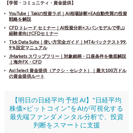
【学習・コミュニティ・資金提供】
YouTube｜Takiの投資ラボ｜AI相場診断×EA自動売買の投資
戦略を解説
CFD トレード セミナー
｜
AI投資分析×スパンモデルで学ぶ
経験者向けCFDセミナー
Tick Data Suite
｜
使い方完全ガイド｜MT4バックテスト99.
9％設定マニュアル
JMarkets スワップフリー
｜
対象銘柄・口座条件を徹底解説
｜海外FX・CFD
Axi Select 資金提供（アクシ・セレクト）｜最大100万ドル
の資金提供ルート
【明日の日経平均 予想 AI】"日経平均
株価
×ビットコイン
"をAIが可視化する
最先端ファンダメンタル分析で、投資
判断をスマートに支援