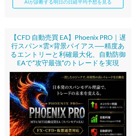
AIが診断する明日の日経平均予想を見る
【CFD 自動売買 EA】Phoenix PRO｜遅
行スパン×雲×背景バイアス──精度あ
るエントリーと利確最大化、自動防御
EAで“攻守最強”のトレードを実現