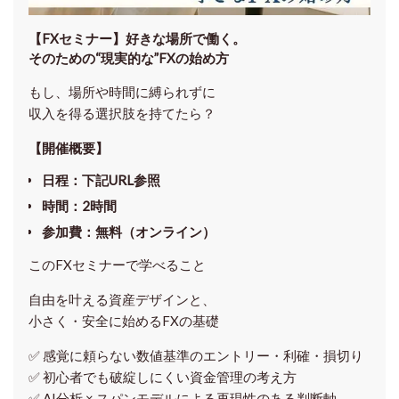
【FXセミナー】
好きな場所で働く。
そのための“現実的な”FXの始め方
もし、場所や時間に縛られずに
収入を得る選択肢を持てたら？
【開催概要】
日程
：下記URL参照
時間
：
2時間
参加費
：
無料（オンライン）
このFXセミナーで学べること
自由を叶える資産デザインと、
小さく・安全に始めるFXの基礎
✅ 感覚に頼らない
数値基準のエントリー・利確・損切り
✅ 初心者でも破綻しにくい資金管理の考え方
✅ AI分析 × スパンモデルによる再現性のある判断軸