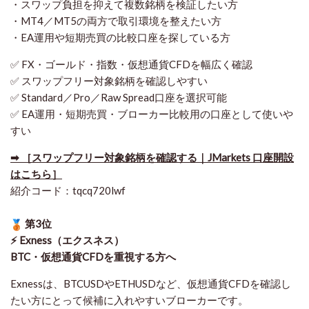
・スワップ負担を抑えて複数銘柄を検証したい方
・MT4／MT5の両方で取引環境を整えたい方
・EA運用や短期売買の比較口座を探している方
✅ FX・ゴールド・指数・仮想通貨CFDを幅広く確認
✅ スワップフリー対象銘柄を確認しやすい
✅ Standard／Pro／Raw Spread口座を選択可能
✅ EA運用・短期売買・ブローカー比較用の口座として使いや
すい
➡ ［スワップフリー対象銘柄を確認する｜JMarkets 口座開設
はこちら］
紹介コード：tqcq720lwf
第3位
⚡ Exness（エクスネス）
BTC・仮想通貨CFDを重視する方へ
Exnessは、BTCUSDやETHUSDなど、仮想通貨CFDを確認し
たい方にとって候補に入れやすいブローカーです。