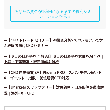
あなたの資金が1億円になるまでの複利シミュ
レーションを見る
➡【CFD トレード セミナー】AI投資分析×スパンモデルで学
ぶ経験者向けCFDセミナー
➡【明日の日経平均 予想 AI】明日の日経平均株価をAI予測｜
上昇・下落確率・想定値幅を解析
➡​【CFD 自動売買 EA】Phoenix PRO｜スパンモデルEA・F
X・ゴールド・指数・仮想通貨CFD対応
➡​【JMarkets スワップフリー】対象銘柄・口座条件を徹底解
説｜海外FX・CFD