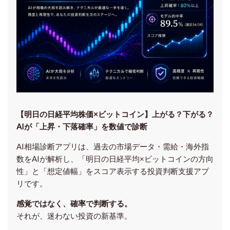
【明日の⽇経平均株価×ビットコイン】上がる？下がる？
AIが「上昇・下落確率」を数値で診断
AI相場診断アプリは、過去の市場データ・需給・海外指
数をAIが解析し、「明日の日経平均
×ビットコイン
の方向
性」と「想定値幅」をスコア表示する投資判断支援アプ
リです。
感覚ではなく、確率で判断する。
それが、迷わない投資の新基準。