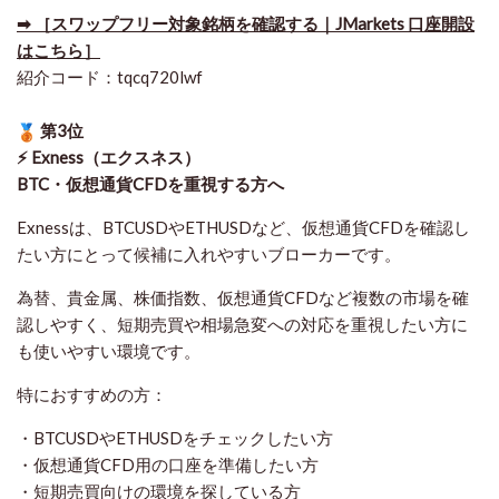
➡ ［スワップフリー対象銘柄を確認する｜JMarkets 口座開設
はこちら］
紹介コード：tqcq720lwf
第3位
⚡ Exness（エクスネス）
BTC・仮想通貨CFDを重視する方へ
Exnessは、BTCUSDやETHUSDなど、仮想通貨CFDを確認し
たい方にとって候補に入れやすいブローカーです。
為替、貴金属、株価指数、仮想通貨CFDなど複数の市場を確
認しやすく、短期売買や相場急変への対応を重視したい方に
も使いやすい環境です。
特におすすめの方：
・BTCUSDやETHUSDをチェックしたい方
・仮想通貨CFD用の口座を準備したい方
・短期売買向けの環境を探している方