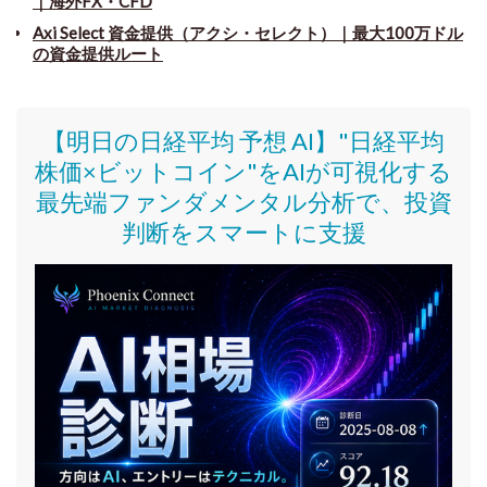
｜海外FX・CFD
Axi Select 資金提供（アクシ・セレクト）｜最大100万ドル
の資金提供ルート
【明日の日経平均 予想 AI】"日経平均
株価
×ビットコイン
"をAIが可視化する
最先端ファンダメンタル分析で、投資
判断をスマートに支援