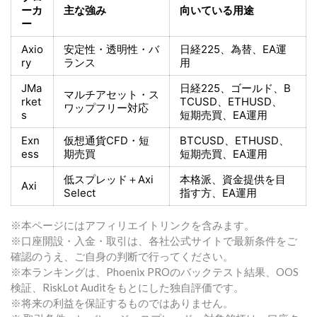
ーカ
主な強み
向いている用途
ー
Axio
安定性・透明性・バ
日経225
、為替、EA運
ry
ランス
用
JMa
日経225
、ゴールド、
B
マルチアセット・ス
rket
TCUSD、ETHUSD、
ワップフリー対応
s
短期売買
、EA運用
Exn
仮想通貨CFD・短
BTCUSD、ETHUSD、
ess
期売買
短期売買
、EA運用
低スプレッド＋
Axi
本格派、資金提供を目
Axi
Select
指す方
、EA運用
※本ページにはアフィリエイトリンクを含みます。
※口座開設・入金・取引は、各社公式サイトで最新条件をご
確認のうえ、ご自身の判断で行ってください。
※本ランキングは、Phoenix PROのバックテスト結果、OOS
検証、RiskLot Auditをもとにした独自評価です。
※将来の利益を保証するものではありません。