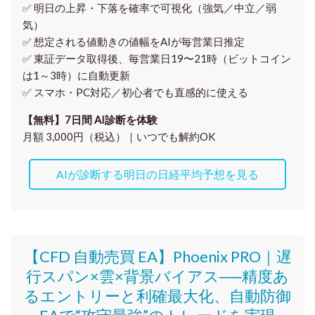
✅ 明日の上昇・下落を
確率で可視化
（強気／中立／弱
気）
✅ 想定される値動きの
値幅をAIが毎営業日推定
✅ 東証データ取得後、
毎営業日19〜21時（ビットコイン
は1～3時）に自動更新
✅ スマホ・PC対応／
初心者でも直感的に使える
【無料】7日間 AI診断を体験
月額 3,000円（税込）｜いつでも解約OK
AIが診断する明日の日経平均予想を見る
【CFD 自動売買 EA】Phoenix PRO｜遅
行スパン×雲×背景バイアス──精度あ
るエントリーと利確最大化、自動防御