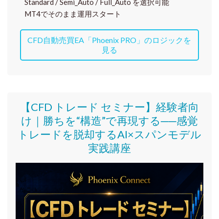
Standard / Semi_Auto / Full_Auto を選択可能
MT4でそのまま運用スタート
CFD自動売買EA「Phoenix PRO」のロジックを
見る
【CFD トレード セミナー】
経験者向
け｜
勝ちを“構造”で再現する──感覚
トレードを脱却するAI×スパンモデル
実践講座