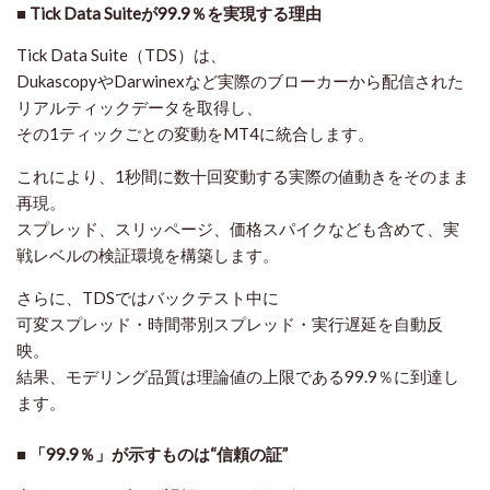
■ Tick Data Suiteが99.9％を実現する理由
Tick Data Suite（TDS）は、
DukascopyやDarwinexなど実際のブローカーから配信された
リアルティックデータ
を取得し、
その1ティックごとの変動をMT4に統合します。
これにより、1秒間に数十回変動する実際の値動きをそのまま
再現。
スプレッド、スリッページ、価格スパイクなども含めて、
実
戦レベルの検証環境
を構築します。
さらに、TDSではバックテスト中に
可変スプレッド・時間帯別スプレッド・実行遅延を自動反
映。
結果、モデリング品質は理論値の上限である99.9％に到達し
ます。
■ 「99.9％」が示すものは“信頼の証”