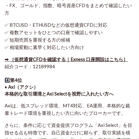
・FX、ゴールド、指数、暗号資産CFDをまとめて確認したい
方
✅ BTCUSD・ETHUSDなどの仮想通貨CFDに対応
✅ 複数アセットをひとつの口座で確認しやすい
✅ 短期売買を重視する方の候補
✅ 相場変動に素早く対応したい方向け
➡ ［仮想通貨CFDを確認する｜Exness 口座開設はこちら］
紹介コード：12189984
4️⃣
第4位
♦️ Axi（アクシ）
本格的な取引環境とAxi Selectを視野に入れたい方へ
Axiは、低スプレッド環境、MT4対応、EA運用、本格的な裁
量トレード環境を重視したい方に向いたブローカーです。
さらに、条件に応じて資金提供プログラム「Axi Select」を目
指せる点も特徴です。自己資金だけに頼らず、取引実績を積