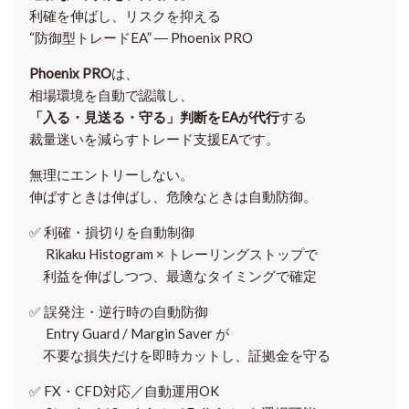
利確を伸ばし、リスクを抑える
“防御型トレードEA” ― Phoenix PRO
Phoenix PRO
は、
相場環境を自動で認識し、
「入る・見送る・守る」判断をEAが代行
する
裁量迷いを減らすトレード支援EAです。
無理にエントリーしない。
伸ばすときは伸ばし、危険なときは自動防御。
✅
利確・損切りを自動制御
Rikaku Histogram × トレーリングストップで
利益を伸ばしつつ、最適なタイミングで確定
✅
誤発注・逆行時の自動防御
Entry Guard / Margin Saver が
不要な損失だけを即時カットし、証拠金を守る
✅
FX・CFD対応／自動運用OK