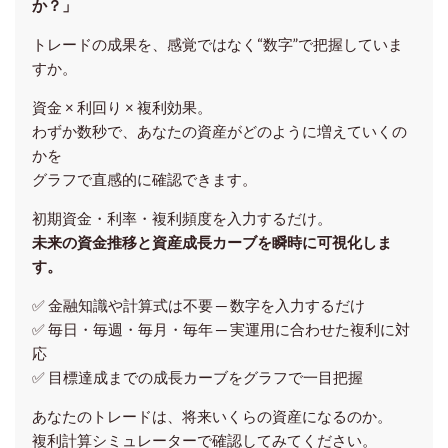
か？」
トレードの成果を、感覚ではなく“数字”で把握していま
すか。
資金 × 利回り × 複利効果。
わずか数秒で、あなたの資産がどのように増えていくの
かを
グラフで直感的に確認できます。
初期資金・利率・複利頻度を入力するだけ。
未来の資金推移と資産成長カーブを瞬時に可視化しま
す。
✅ 金融知識や計算式は不要 ─ 数字を入力するだけ
✅ 毎日・毎週・毎月・毎年 ─ 実運用に合わせた複利に対
応
✅ 目標達成までの成長カーブをグラフで一目把握
あなたのトレードは、将来いくらの資産になるのか。
複利計算シミュレーターで確認してみてください。