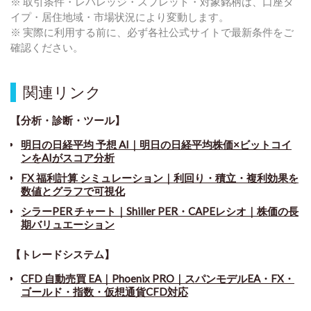
※ 取引条件・レバレッジ・スプレッド・対象銘柄は、口座タ
イプ・居住地域・市場状況により変動します。
※ 実際に利用する前に、必ず各社公式サイトで最新条件をご
確認ください。
関連リンク
【分析・診断・ツール】
明日の日経平均 予想 AI｜明日の日経平均株価×ビットコイ
ンをAIがスコア分析
FX 福利計算 シミュレーション｜利回り・積立・複利効果を
数値とグラフで可視化
シラーPER チャート
｜
Shiller PER・CAPEレシオ｜株価の長
期バリュエーション
【トレードシステム】
CFD 自動売買 EA｜Phoenix PRO｜スパンモデルEA・FX・
ゴールド・指数・仮想通貨CFD対応