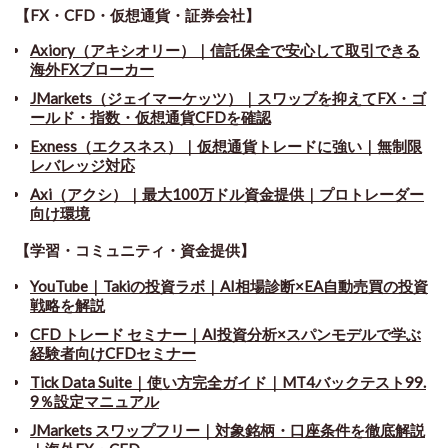
【FX・CFD・仮想通貨・証券会社】
Axiory（アキシオリー）｜信託保全で安心して取引できる
海外FXブローカー
JMarkets（ジェイマーケッツ）｜スワップを抑えてFX・ゴ
ールド・指数・仮想通貨CFDを確認
Exness（エクスネス）｜仮想通貨トレードに強い｜無制限
レバレッジ対応
Axi（アクシ）｜最大100万ドル資金提供｜プロトレーダー
向け環境
【学習・コミュニティ・資金提供】
YouTube｜Takiの投資ラボ｜AI相場診断×EA自動売買の投資
戦略を解説
CFD トレード セミナー
｜
AI投資分析×スパンモデルで学ぶ
経験者向けCFDセミナー
Tick Data Suite
｜
使い方完全ガイド｜MT4バックテスト99.
9％設定マニュアル
JMarkets スワップフリー
｜
対象銘柄・口座条件を徹底解説