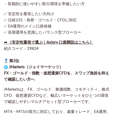
・長期的に使いやすい取引環境を準備したい方
✅ 安定性を重視したい方向け
✅ 日経225・為替・ゴールド・CFDに対応
✅ EA運用のメイン口座候補
✅ 長期運用を意識したバランス型ブローカー
➡ ［安定性重視で選ぶ｜Axiory 口座開設はこちら］
紹介コード：19824
第2位
JMarkets（ジェイマーケッツ）
FX・ゴールド・指数・仮想通貨CFDを、スワップ負担を抑え
て確認したい方
へ
JMarketsは、FX、ゴールド、株価指数、コモディティ、株式
CFD、仮想通貨CFDなど、幅広いマーケットをひとつの環境
で確認しやすいマルチアセット型ブローカーです。
MT4・MT5の両方に対応しており、裁量トレード、EA運用、