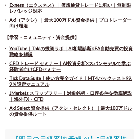
Exness（エクスネス）｜仮想通貨トレードに強い｜無制限
レバレッジ対応
Axi（アクシ）｜最大100万ドル資金提供｜プロトレーダー
向け環境
【学習・コミュニティ・資金提供】
YouTube｜Takiの投資ラボ｜AI相場診断×EA自動売買の投資
戦略を解説
CFD トレード セミナー
｜
AI投資分析×スパンモデルで学ぶ
経験者向けCFDセミナー
Tick Data Suite
｜
使い方完全ガイド｜MT4バックテスト99.
9％設定マニュアル
JMarkets スワップフリー
｜
対象銘柄・口座条件を徹底解説
｜海外FX・CFD
Axi Select 資金提供（アクシ・セレクト）｜最大100万ドル
の資金提供ルート
【明日の日経平均 予想 AI】"日経平均