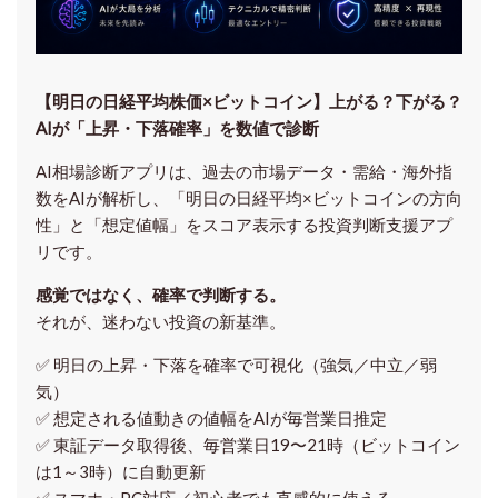
【明日の⽇経平均株価×ビットコイン】上がる？下がる？
AIが「上昇・下落確率」を数値で診断
AI相場診断アプリは、過去の市場データ・需給・海外指
数をAIが解析し、「明日の日経平均
×ビットコイン
の方向
性」と「想定値幅」をスコア表示する投資判断支援アプ
リです。
感覚ではなく、確率で判断する。
それが、迷わない投資の新基準。
✅ 明日の上昇・下落を
確率で可視化
（強気／中立／弱
気）
✅ 想定される値動きの
値幅をAIが毎営業日推定
✅ 東証データ取得後、
毎営業日19〜21時（ビットコイン
は1～3時）に自動更新