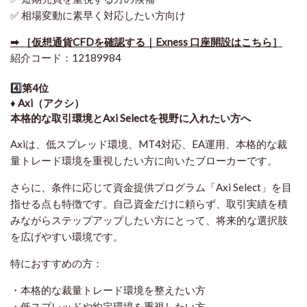
✅ 相場変動に素早く対応したい方向け
➡ ［仮想通貨CFDを確認する｜Exness 口座開設はこちら］
紹介コード：12189984
4️⃣
第4位
♦️ Axi（アクシ）
本格的な取引環境とAxi Selectを視野に入れたい方へ
Axiは、低スプレッド環境、MT4対応、EA運用、本格的な裁
量トレード環境を重視したい方に向いたブローカーです。
さらに、条件に応じて資金提供プログラム「Axi Select」を目
指せる点も特徴です。自己資金だけに頼らず、取引実績を積
みながらステップアップしたい方にとって、将来的な選択肢
を広げやすい環境です。
特におすすめの方：
・本格的な裁量トレード環境を整えたい方
・低スプレッドや約定環境を重視したい方