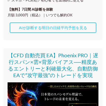
✅ スマホ・PC対応／
初心者でも直感的に使える
【無料】7日間 AI診断を体験
月額 3,000円（税込）｜いつでも解約OK
AIが診断する明日の日経平均予想を見る
【CFD 自動売買 EA】Phoenix PRO｜遅
行スパン×雲×背景バイアス──精度あ
るエントリーと利確最大化、自動防御
EAで“攻守最強”のトレードを実現