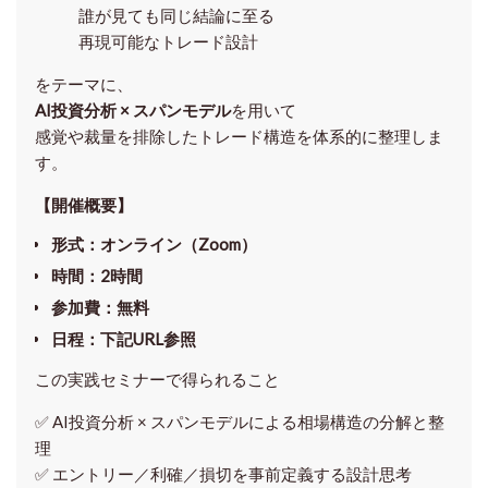
誰が見ても同じ結論に至る
再現可能なトレード設計
をテーマに、
AI投資分析 × スパンモデル
を用いて
感覚や裁量を排除したトレード構造を体系的に整理しま
す。
【開催概要】
形式
：オンライン（Zoom）
時間
：2時間
参加費
：無料
日程
：下記URL参照
この実践セミナーで得られること
✅ AI投資分析 × スパンモデルによる相場構造の分解と整
理
✅ エントリー／利確／損切を事前定義する設計思考