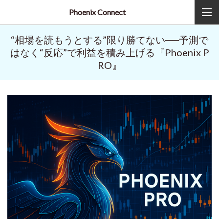
Phoenix Connect
“相場を読もうとする”限り勝てない──予測で
はなく“反応”で利益を積み上げる『Phoenix P
RO』