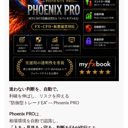
迷わない判断を、自動で。
利確を伸ばし、リスクを抑える
“防御型トレードEA” ― Phoenix PRO
Phoenix PRO
は、
相場環境を自動で認識し、
「入る・見送る・守る」判断をEAが代行
する