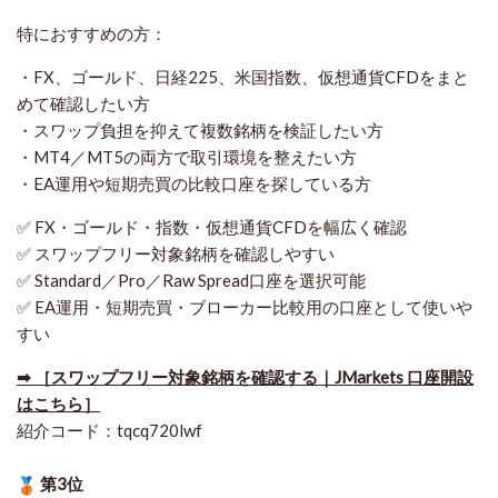
特におすすめの方：
・FX、ゴールド、日経225、米国指数、仮想通貨CFDをまと
めて確認したい方
・スワップ負担を抑えて複数銘柄を検証したい方
・MT4／MT5の両方で取引環境を整えたい方
・EA運用や短期売買の比較口座を探している方
✅ FX・ゴールド・指数・仮想通貨CFDを幅広く確認
✅ スワップフリー対象銘柄を確認しやすい
✅ Standard／Pro／Raw Spread口座を選択可能
✅ EA運用・短期売買・ブローカー比較用の口座として使いや
すい
➡ ［スワップフリー対象銘柄を確認する｜JMarkets 口座開設
はこちら］
紹介コード：tqcq720lwf
第3位