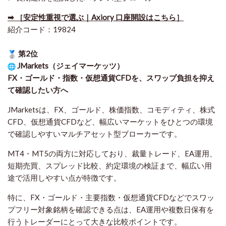
➡ ［安定性重視で選ぶ｜Axiory 口座開設はこちら］
紹介コード：19824
第2位
JMarkets（ジェイマーケッツ）
FX・ゴールド・指数・仮想通貨CFDを、スワップ負担を抑え
て確認したい方
へ
JMarketsは、FX、ゴールド、株価指数、コモディティ、株式
CFD、仮想通貨CFDなど、幅広いマーケットをひとつの環境
で確認しやすいマルチアセット型ブローカーです。
MT4・MT5の両方に対応しており、裁量トレード、EA運用、
短期売買、スプレッド比較、約定環境の検証まで、幅広い用
途で活用しやすい点が特徴です。
特に、FX・ゴールド・主要指数・仮想通貨CFDなどでスワッ
プフリー対象銘柄を確認できる点は、EA運用や複数日保有を
行うトレーダーにとって大きな比較ポイントです。