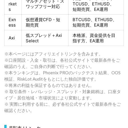
マルチアセット・ス
rket
TCUSD、ETHUSD、
ワップフリー対応
s
短期売買
、EA運用
Exn
仮想通貨CFD・短
BTCUSD、ETHUSD、
ess
期売買
短期売買
、EA運用
低スプレッド＋
Axi
本格派、資金提供を目
Axi
Select
指す方
、EA運用
※本ページにはアフィリエイトリンクを含みます。
※口座開設・入金・取引は、各社公式サイトで最新条件をご
確認のうえ、ご自身の判断で行ってください。
※本ランキングは、Phoenix PROのバックテスト結果、OOS
検証、RiskLot Auditをもとにした独自評価です。
※将来の利益を保証するものではありません。
※ 取引条件・レバレッジ・スプレッド・対象銘柄は、口座タ
イプ・居住地域・市場状況により変動します。
※ 実際に利用する前に、必ず各社公式サイトで最新条件をご
確認ください。