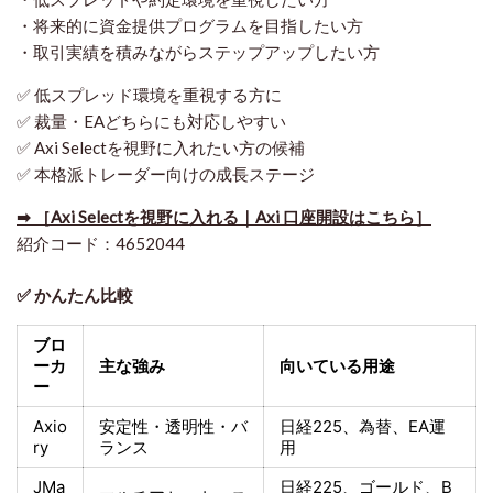
・将来的に資金提供プログラムを目指したい方
・取引実績を積みながらステップアップしたい方
✅ 低スプレッド環境を重視する方に
✅ 裁量・EAどちらにも対応しやすい
✅ Axi Selectを視野に入れたい方の候補
✅ 本格派トレーダー向けの成長ステージ
➡ ［Axi Selectを視野に入れる｜Axi 口座開設はこちら］
紹介コード：4652044
✅ かんたん比較
ブロ
ーカ
主な強み
向いている用途
ー
Axio
安定性・透明性・バ
日経225
、為替、EA運
ry
ランス
用
JMa
日経225
、ゴールド、
B