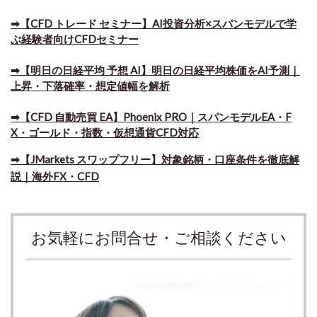
➡【CFD トレード セミナー】AI投資分析×スパンモデルで学
ぶ経験者向けCFDセミナー
➡【明日の日経平均 予想 AI】明日の日経平均株価をAI予測｜
上昇・下落確率・想定値幅を解析
➡​【CFD 自動売買 EA】Phoenix PRO｜スパンモデルEA・F
X・ゴールド・指数・仮想通貨CFD対応
➡​【JMarkets スワップフリー】対象銘柄・口座条件を徹底解
説｜海外FX・CFD
お気軽にお問合せ・ご相談ください