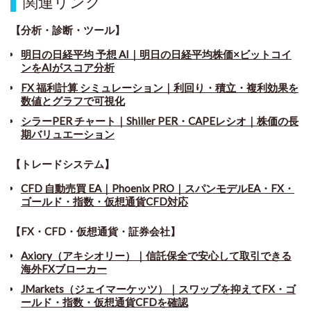
関連リンク
【分析・診断・ツール】
明日の日経平均 予想 AI｜明日の日経平均株価×ビットコイ
ンをAIがスコア分析
FX 福利計算 シミュレーション｜利回り・積立・複利効果を
数値とグラフで可視化
シラーPER チャート
｜
Shiller PER・CAPEレシオ｜株価の長
期バリュエーション
【トレードシステム】
CFD 自動売買 EA｜Phoenix PRO｜スパンモデルEA・FX・
ゴールド・指数・仮想通貨CFD対応
【FX・CFD・仮想通貨・証券会社】
Axiory（アキシオリー）｜信託保全で安心して取引できる
海外FXブローカー
JMarkets（ジェイマーケッツ）｜スワップを抑えてFX・ゴ
ールド・指数・仮想通貨CFDを確認