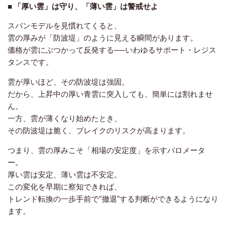
■ 「厚い雲」は守り、「薄い雲」は警戒せよ
スパンモデルを見慣れてくると、
雲の厚みが「防波堤」のように見える瞬間があります。
価格が雲にぶつかって反発する──いわゆるサポート・レジス
タンスです。
雲が厚いほど、その防波堤は強固。
だから、上昇中の厚い青雲に突入しても、簡単には割れませ
ん。
一方、雲が薄くなり始めたとき、
その防波堤は脆く、ブレイクのリスクが高まります。
つまり、雲の厚みこそ「相場の安定度」を示すバロメータ
ー。
厚い雲は安定、薄い雲は不安定。
この変化を早期に察知できれば、
トレンド転換の一歩手前で“撤退”する判断ができるようになり
ます。