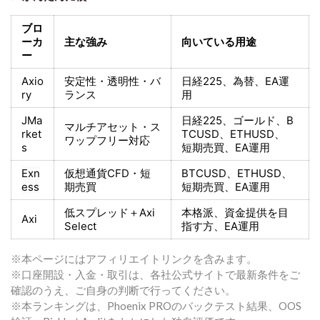
ブロ
ーカ
主な強み
向いている用途
ー
Axio
安定性・透明性・バ
日経225
、為替、EA運
ry
ランス
用
JMa
日経225
、ゴールド、
B
マルチアセット・ス
rket
TCUSD、ETHUSD、
ワップフリー対応
s
短期売買
、EA運用
Exn
仮想通貨CFD・短
BTCUSD、ETHUSD、
ess
期売買
短期売買
、EA運用
低スプレッド＋
Axi
本格派、資金提供を目
Axi
Select
指す方
、EA運用
※本ページにはアフィリエイトリンクを含みます。
※口座開設・入金・取引は、各社公式サイトで最新条件をご
確認のうえ、ご自身の判断で行ってください。
※本ランキングは、Phoenix PROのバックテスト結果、OOS