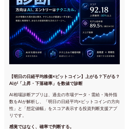
【明日の⽇経平均株価×ビットコイン】上がる？下がる？
AIが「上昇・下落確率」を数値で診断
AI相場診断アプリは、過去の市場データ・需給・海外指
数をAIが解析し、「明日の日経平均
×ビットコイン
の方向
性」と「想定値幅」をスコア表示する投資判断支援アプ
リです。
感覚ではなく、確率で判断する。