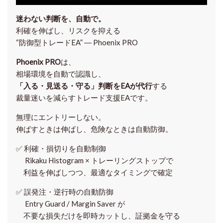
迷わない判断を、自動で。
利確を伸ばし、リスクを抑える
“防御型トレードEA” ― Phoenix PRO
Phoenix PRO
は、
相場環境を自動で認識し、
「入る・見送る・守る」判断をEAが代行
する
裁量迷いを減らすトレード支援EAです。
無理にエントリーしない。
伸ばすときは伸ばし、危険なときは自動防御。
✅
利確・損切りを自動制御
Rikaku Histogram × トレーリングストップで
利益を伸ばしつつ、最適なタイミングで確定
✅
誤発注・逆行時の自動防御
Entry Guard / Margin Saver が
不要な損失だけを即時カットし、証拠金を守る