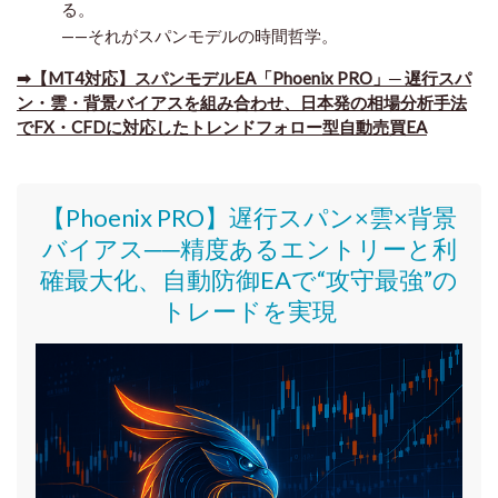
る。
——それがスパンモデルの時間哲学。
➡【MT4対応】スパンモデルEA「Phoenix PRO」─ 遅行スパ
ン・雲・背景バイアスを組み合わせ、日本発の相場分析手法
でFX・CFDに対応したトレンドフォロー型自動売買EA
【Phoenix PRO】遅行スパン×雲×背景
バイアス──精度あるエントリーと利
確最大化、自動防御EAで“攻守最強”の
トレードを実現