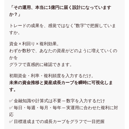
「その運用、本当に1億円に届く設計になっています
か？」
トレードの成果を、感覚ではなく“数字”で把握していま
すか。
資金 × 利回り × 複利効果。
わずか数秒で、あなたの資産がどのように増えていくの
かを
グラフで直感的に確認できます。
初期資金・利率・複利頻度を入力するだけ。
未来の資金推移と資産成長カーブを瞬時に可視化しま
す。
✅ 金融知識や計算式は不要 ─ 数字を入力するだけ
✅ 毎日・毎週・毎月・毎年 ─ 実運用に合わせた複利に対
応
✅ 目標達成までの成長カーブをグラフで一目把握