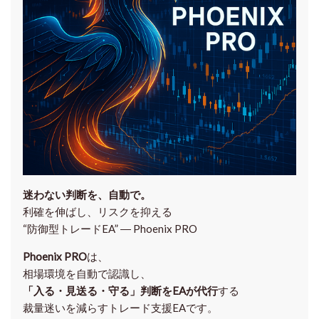
迷わない判断を、自動で。
利確を伸ばし、リスクを抑える
“防御型トレードEA” ― Phoenix PRO
Phoenix PRO
は、
相場環境を自動で認識し、
「入る・見送る・守る」判断をEAが代行
する
裁量迷いを減らすトレード支援EAです。