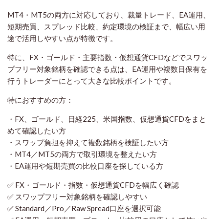
MT4・MT5の両方に対応しており、裁量トレード、EA運用、
短期売買、スプレッド比較、約定環境の検証まで、幅広い用
途で活用しやすい点が特徴です。
特に、FX・ゴールド・主要指数・仮想通貨CFDなどでスワッ
プフリー対象銘柄を確認できる点は、EA運用や複数日保有を
行うトレーダーにとって大きな比較ポイントです。
特におすすめの方：
・FX、ゴールド、日経225、米国指数、仮想通貨CFDをまと
めて確認したい方
・スワップ負担を抑えて複数銘柄を検証したい方
・MT4／MT5の両方で取引環境を整えたい方
・EA運用や短期売買の比較口座を探している方
✅ FX・ゴールド・指数・仮想通貨CFDを幅広く確認
✅ スワップフリー対象銘柄を確認しやすい
✅ Standard／Pro／Raw Spread口座を選択可能