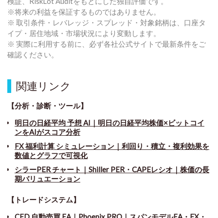
検証、RiskLot Auditをもとにした独自評価です。
※将来の利益を保証するものではありません。
※ 取引条件・レバレッジ・スプレッド・対象銘柄は、口座タ
イプ・居住地域・市場状況により変動します。
※ 実際に利用する前に、必ず各社公式サイトで最新条件をご
確認ください。
関連リンク
【分析・診断・ツール】
明日の日経平均 予想 AI｜明日の日経平均株価×ビットコイ
ンをAIがスコア分析
FX 福利計算 シミュレーション｜利回り・積立・複利効果を
数値とグラフで可視化
シラーPER チャート
｜
Shiller PER・CAPEレシオ｜株価の長
期バリュエーション
【トレードシステム】
CFD 自動売買 EA｜Phoenix PRO｜スパンモデルEA・FX・