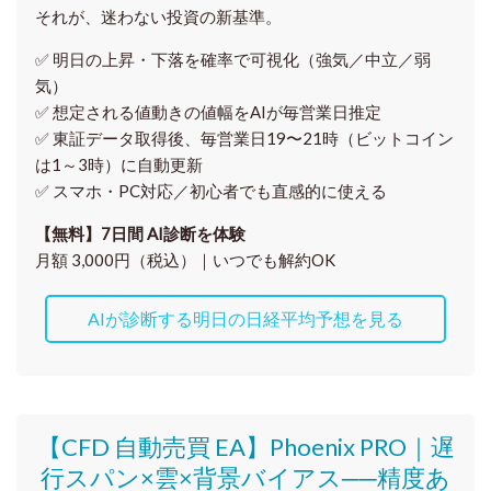
それが、迷わない投資の新基準。
✅ 明日の上昇・下落を
確率で可視化
（強気／中立／弱
気）
✅ 想定される値動きの
値幅をAIが毎営業日推定
✅ 東証データ取得後、
毎営業日19〜21時（ビットコイン
は1～3時）に自動更新
✅ スマホ・PC対応／
初心者でも直感的に使える
【無料】7日間 AI診断を体験
月額 3,000円（税込）｜いつでも解約OK
AIが診断する明日の日経平均予想を見る
【CFD 自動売買 EA】Phoenix PRO｜遅
行スパン×雲×背景バイアス──精度あ