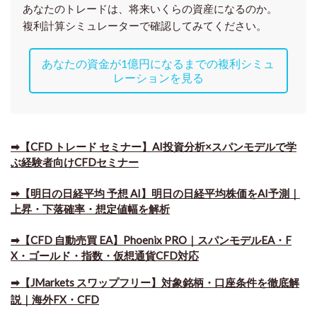
あなたのトレードは、将来いくらの資産になるのか。
複利計算シミュレーターで確認してみてください。
あなたの資金が1億円になるまでの複利シミュ
レーションを見る
➡【CFD トレード セミナー】AI投資分析×スパンモデルで学
ぶ経験者向けCFDセミナー
➡【明日の日経平均 予想 AI】明日の日経平均株価をAI予測｜
上昇・下落確率・想定値幅を解析
➡​【CFD 自動売買 EA】Phoenix PRO｜スパンモデルEA・F
X・ゴールド・指数・仮想通貨CFD対応
➡​【JMarkets スワップフリー】対象銘柄・口座条件を徹底解
説｜海外FX・CFD