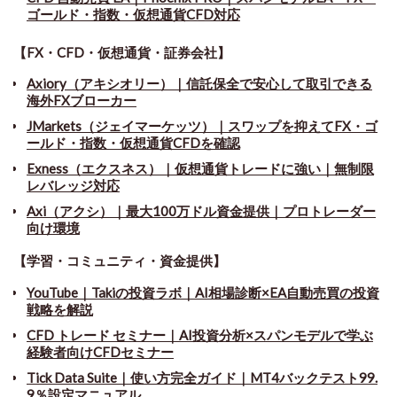
ゴールド・指数・仮想通貨CFD対応
【FX・CFD・仮想通貨・証券会社】
Axiory（アキシオリー）｜信託保全で安心して取引できる
海外FXブローカー
JMarkets（ジェイマーケッツ）｜スワップを抑えてFX・ゴ
ールド・指数・仮想通貨CFDを確認
Exness（エクスネス）｜仮想通貨トレードに強い｜無制限
レバレッジ対応
Axi（アクシ）｜最大100万ドル資金提供｜プロトレーダー
向け環境
【学習・コミュニティ・資金提供】
YouTube｜Takiの投資ラボ｜AI相場診断×EA自動売買の投資
戦略を解説
CFD トレード セミナー
｜
AI投資分析×スパンモデルで学ぶ
経験者向けCFDセミナー
Tick Data Suite
｜
使い方完全ガイド｜MT4バックテスト99.
9％設定マニュアル