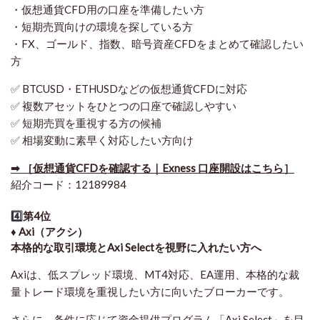
・仮想通貨CFD用の口座を準備したい方
・短期売買向けの環境を探している方
・FX、ゴールド、指数、暗号資産CFDをまとめて確認したい
方
✅ BTCUSD・ETHUSDなどの仮想通貨CFDに対応
✅ 複数アセットをひとつの口座で確認しやすい
✅ 短期売買を重視する方の候補
✅ 相場変動に素早く対応したい方向け
➡ ［仮想通貨CFDを確認する｜Exness 口座開設はこちら］
紹介コード：12189984
4️⃣
第4位
♦️ Axi（アクシ）
本格的な取引環境とAxi Selectを視野に入れたい方へ
Axiは、低スプレッド環境、MT4対応、EA運用、本格的な裁
量トレード環境を重視したい方に向いたブローカーです。
さらに、条件に応じて資金提供プログラム「Axi Select」を目