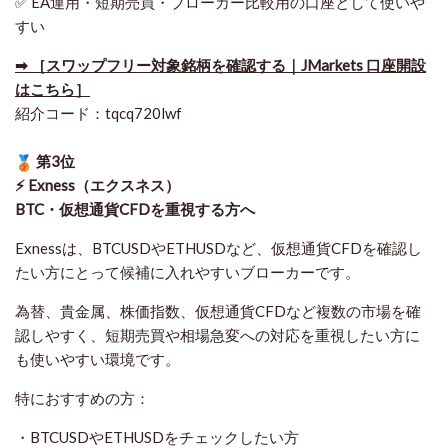
✅ EA運用・短期売買・ブローカー比較用の口座として使いや
すい
➡ ［スワップフリー対象銘柄を確認する｜JMarkets 口座開設
はこちら］
紹介コード：tqcq720lwf
第3位
⚡ Exness（エクスネス）
BTC・仮想通貨CFDを重視する方へ
Exnessは、BTCUSDやETHUSDなど、仮想通貨CFDを確認し
たい方にとって候補に入れやすいブローカーです。
為替、貴金属、株価指数、仮想通貨CFDなど複数の市場を確
認しやすく、短期売買や相場急変への対応を重視したい方に
も使いやすい環境です。
特におすすめの方：
・BTCUSDやETHUSDをチェックしたい方