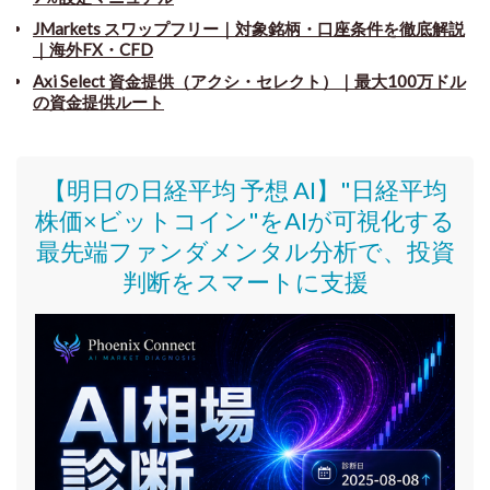
JMarkets スワップフリー
｜
対象銘柄・口座条件を徹底解説
｜海外FX・CFD
Axi Select 資金提供（アクシ・セレクト）｜最大100万ドル
の資金提供ルート
【明日の日経平均 予想 AI】"日経平均
株価
×ビットコイン
"をAIが可視化する
最先端ファンダメンタル分析で、投資
判断をスマートに支援