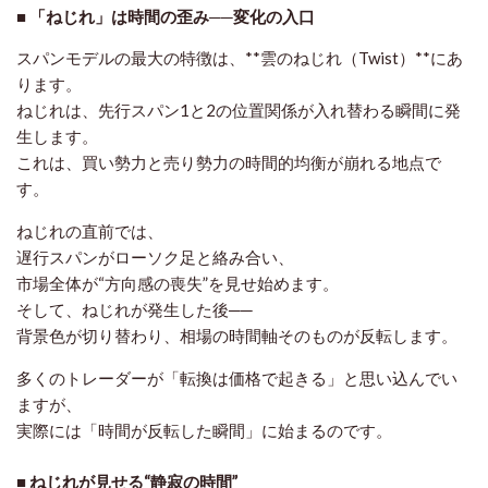
■ 「ねじれ」は時間の歪み──変化の入口
スパンモデルの最大の特徴は、**雲のねじれ（Twist）**にあ
ります。
ねじれは、先行スパン1と2の位置関係が入れ替わる瞬間に発
生します。
これは、
買い勢力と売り勢力の時間的均衡が崩れる地点
で
す。
ねじれの直前では、
遅行スパンがローソク足と絡み合い、
市場全体が“方向感の喪失”を見せ始めます。
そして、ねじれが発生した後──
背景色が切り替わり、相場の時間軸そのものが反転します。
多くのトレーダーが「転換は価格で起きる」と思い込んでい
ますが、
実際には「時間が反転した瞬間」に始まるのです。
■ ねじれが見せる“静寂の時間”