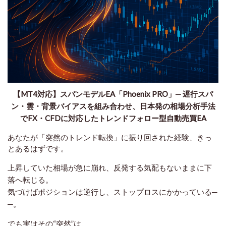
【MT4対応】スパンモデルEA「Phoenix PRO」─ 遅行スパ
ン・雲・背景バイアスを組み合わせ、日本発の相場分析手法
でFX・CFDに対応したトレンドフォロー型自動売買EA
あなたが「突然のトレンド転換」に振り回された経験、きっ
とあるはずです。
上昇していた相場が急に崩れ、反発する気配もないままに下
落へ転じる。
気づけばポジションは逆行し、ストップロスにかかっている─
─。
でも実はその“突然”は、