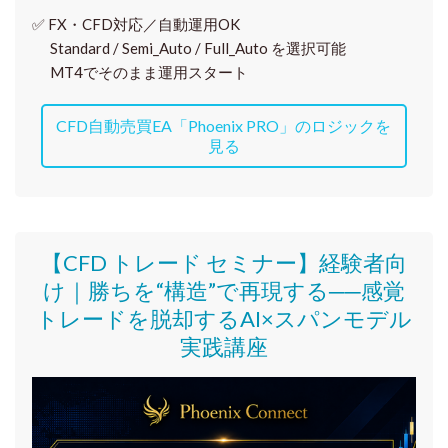
✅
FX・CFD対応／自動運用OK
Standard / Semi_Auto / Full_Auto を選択可能
MT4でそのまま運用スタート
CFD自動売買EA「Phoenix PRO」のロジックを
見る
【CFD トレード セミナー】
経験者向
け｜
勝ちを“構造”で再現する──感覚
トレードを脱却するAI×スパンモデル
実践講座