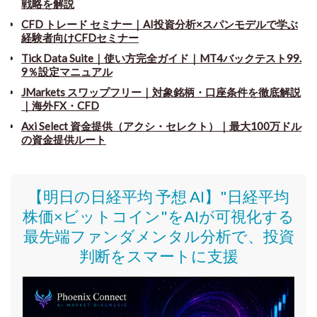
戦略を解説
CFD トレード セミナー
｜
AI投資分析×スパンモデルで学ぶ
経験者向けCFDセミナー
Tick Data Suite
｜
使い方完全ガイド｜MT4バックテスト99.
9％設定マニュアル
JMarkets スワップフリー
｜
対象銘柄・口座条件を徹底解説
｜海外FX・CFD
Axi Select 資金提供（アクシ・セレクト）｜最大100万ドル
の資金提供ルート
【明日の日経平均 予想 AI】"日経平均
株価
×ビットコイン
"をAIが可視化する
最先端ファンダメンタル分析で、投資
判断をスマートに支援