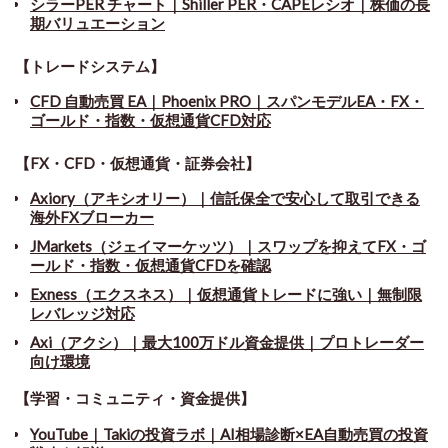
シラーPER チャート
｜
Shiller PER・CAPEレシオ｜株価の長
期バリュエーション
【トレードシステム】
CFD 自動売買 EA｜Phoenix PRO｜スパンモデルEA・FX・
ゴールド・指数・仮想通貨CFD対応
【FX・CFD・仮想通貨・証券会社】
Axiory（アキシオリー）｜信託保全で安心して取引できる
海外FXブローカー
JMarkets（ジェイマーケッツ）｜スワップを抑えてFX・ゴ
ールド・指数・仮想通貨CFDを確認
Exness（エクスネス）｜仮想通貨トレードに強い｜無制限
レバレッジ対応
Axi（アクシ）｜最大100万ドル資金提供｜プロトレーダー
向け環境
【学習・コミュニティ・資金提供】
YouTube｜Takiの投資ラボ｜AI相場診断×EA自動売買の投資