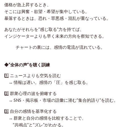
価格が急上昇するとき、
そこには興奮・欲望・希望が集中している。
暴落するときは、恐れ・罪悪感・混乱が重なっている。
あなたがそれらを“感じ取る”力を持てば、
インジケーターよりも早く未来の方向を察知できる。
チャートの裏には、感情の電流が流れている。
◆“全体の声”を聴く訓練
1️⃣
ニュースよりも空気を読む
→ 情報は遅い。感情の「圧」を感じ取る。
2️⃣
群衆心理の波を俯瞰する
→ SNS・掲示板・市場の語彙に潜む“集合的語り”を読む。
3️⃣
自分の感情を基準化する
→ 群衆と自分の感情を比較することで、
“共鳴点”と“ズレ”がわかる。