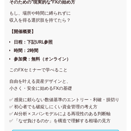
そのための“現実的な”FXの始め方
もし、場所や時間に縛られずに
収入を得る選択肢を持てたら？
【開催概要】
日程
：下記URL参照
時間
：
2時間
参加費
：
無料（オンライン）
このFXセミナーで学べること
自由を叶える資産デザインと、
小さく・安全に始めるFXの基礎
✅ 感覚に頼らない
数値基準のエントリー・利確・損切り
✅ 初心者でも破綻しにくい資金管理の考え方
✅ AI分析 × スパンモデルによる再現性のある判断軸
✅ 「なぜ負けるのか」を構造で理解する相場の見方