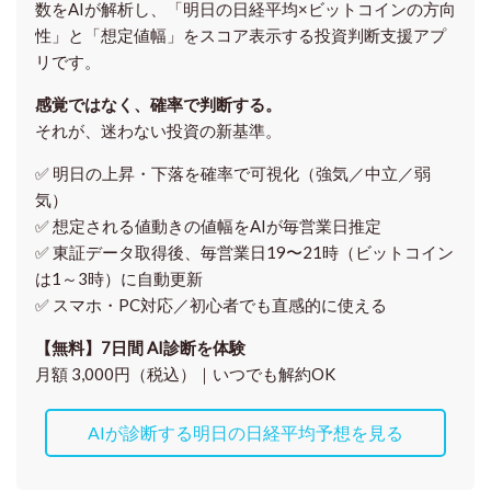
数をAIが解析し、「明日の日経平均
×ビットコイン
の方向
性」と「想定値幅」をスコア表示する投資判断支援アプ
リです。
感覚ではなく、確率で判断する。
それが、迷わない投資の新基準。
✅ 明日の上昇・下落を
確率で可視化
（強気／中立／弱
気）
✅ 想定される値動きの
値幅をAIが毎営業日推定
✅ 東証データ取得後、
毎営業日19〜21時（ビットコイン
は1～3時）に自動更新
✅ スマホ・PC対応／
初心者でも直感的に使える
【無料】7日間 AI診断を体験
月額 3,000円（税込）｜いつでも解約OK
AIが診断する明日の日経平均予想を見る