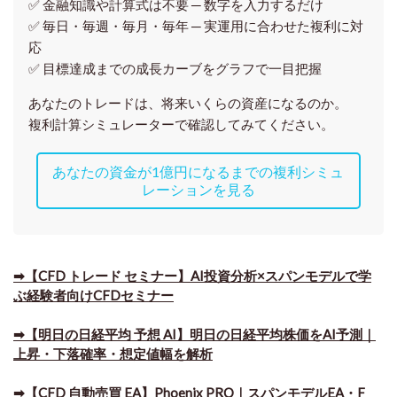
✅ 金融知識や計算式は不要 ─ 数字を入力するだけ
✅ 毎日・毎週・毎月・毎年 ─ 実運用に合わせた複利に対
応
✅ 目標達成までの成長カーブをグラフで一目把握
あなたのトレードは、将来いくらの資産になるのか。
複利計算シミュレーターで確認してみてください。
あなたの資金が1億円になるまでの複利シミュ
レーションを見る
➡【CFD トレード セミナー】AI投資分析×スパンモデルで学
ぶ経験者向けCFDセミナー
➡【明日の日経平均 予想 AI】明日の日経平均株価をAI予測｜
上昇・下落確率・想定値幅を解析
➡​【CFD 自動売買 EA】Phoenix PRO｜スパンモデルEA・F