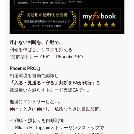
迷わない判断を、自動で。
利確を伸ばし、リスクを抑える
“防御型トレードEA” ― Phoenix PRO
Phoenix PRO
は、
相場環境を自動で認識し、
「入る・見送る・守る」判断をEAが代行
する
裁量迷いを減らすトレード支援EAです。
無理にエントリーしない。
伸ばすときは伸ばし、危険なときは自動防御。
✅
利確・損切りを自動制御
Rikaku Histogram × トレーリングストップで