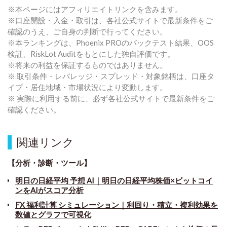
※本ページにはアフィリエイトリンクを含みます。
※口座開設・入金・取引は、各社公式サイトで最新条件をご
確認のうえ、ご自身の判断で行ってください。
※本ランキングは、Phoenix PROのバックテスト結果、OOS
検証、RiskLot Auditをもとにした独自評価です。
※将来の利益を保証するものではありません。
※ 取引条件・レバレッジ・スプレッド・対象銘柄は、口座タ
イプ・居住地域・市場状況により変動します。
※ 実際に利用する前に、必ず各社公式サイトで最新条件をご
確認ください。
関連リンク
【分析・診断・ツール】
明日の日経平均 予想 AI｜明日の日経平均株価×ビットコイ
ンをAIがスコア分析
FX 福利計算 シミュレーション｜利回り・積立・複利効果を
数値とグラフで可視化