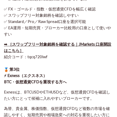
✅ FX・ゴールド・指数・仮想通貨CFDを幅広く確認
✅ スワップフリー対象銘柄を確認しやすい
✅ Standard／Pro／Raw Spread口座を選択可能
✅ EA運用・短期売買・ブローカー比較用の口座として使いや
すい
➡ ［スワップフリー対象銘柄を確認する｜JMarkets 口座開設
はこちら］
紹介コード：tqcq720lwf
第3位
⚡ Exness（エクスネス）
BTC・仮想通貨CFDを重視する方へ
Exnessは、BTCUSDやETHUSDなど、仮想通貨CFDを確認し
たい方にとって候補に入れやすいブローカーです。
為替、貴金属、株価指数、仮想通貨CFDなど複数の市場を確
認しやすく、短期売買や相場急変への対応を重視したい方に