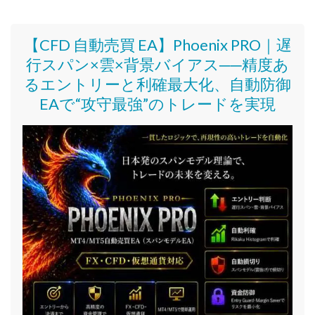
【CFD 自動売買 EA】Phoenix PRO｜遅
行スパン×雲×背景バイアス──精度あ
るエントリーと利確最大化、自動防御
EAで“攻守最強”のトレードを実現