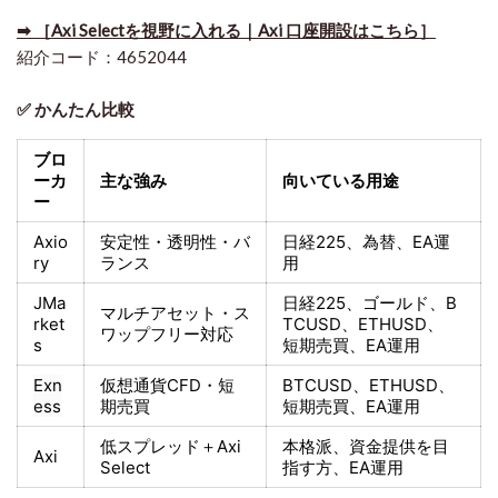
➡ ［Axi Selectを視野に入れる｜Axi 口座開設はこちら］
紹介コード：4652044
✅ かんたん比較
ブロ
ーカ
主な強み
向いている用途
ー
Axio
安定性・透明性・バ
日経225
、為替、EA運
ry
ランス
用
JMa
日経225
、ゴールド、
B
マルチアセット・ス
rket
TCUSD、ETHUSD、
ワップフリー対応
s
短期売買
、EA運用
Exn
仮想通貨CFD・短
BTCUSD、ETHUSD、
ess
期売買
短期売買
、EA運用
低スプレッド＋
Axi
本格派、資金提供を目
Axi
Select
指す方
、EA運用