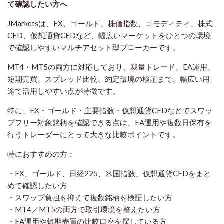
て確認したい方
へ
JMarketsは、FX、ゴールド、株価指数、コモディティ、株式
CFD、仮想通貨CFDなど、幅広いマーケットをひとつの環境
で確認しやすいマルチアセット型ブローカーです。
MT4・MT5の両方に対応しており、裁量トレード、EA運用、
短期売買、スプレッド比較、約定環境の検証まで、幅広い用
途で活用しやすい点が特徴です。
特に、FX・ゴールド・主要指数・仮想通貨CFDなどでスワッ
プフリー対象銘柄を確認できる点は、EA運用や複数日保有を
行うトレーダーにとって大きな比較ポイントです。
特におすすめの方：
・FX、ゴールド、日経225、米国指数、仮想通貨CFDをまと
めて確認したい方
・スワップ負担を抑えて複数銘柄を検証したい方
・MT4／MT5の両方で取引環境を整えたい方
・EA運用や短期売買の比較口座を探している方