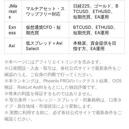
JMa
日経225
、ゴールド、
B
マルチアセット・ス
rket
TCUSD、ETHUSD、
ワップフリー対応
s
短期売買
、EA運用
Exn
仮想通貨CFD・短
BTCUSD、ETHUSD、
ess
期売買
短期売買
、EA運用
低スプレッド＋
Axi
本格派、資金提供を目
Axi
Select
指す方
、EA運用
※本ページにはアフィリエイトリンクを含みます。
※口座開設・入金・取引は、各社公式サイトで最新条件をご
確認のうえ、ご自身の判断で行ってください。
※本ランキングは、Phoenix PROのバックテスト結果、OOS
検証、RiskLot Auditをもとにした独自評価です。
※将来の利益を保証するものではありません。
※ 取引条件・レバレッジ・スプレッド・対象銘柄は、口座タ
イプ・居住地域・市場状況により変動します。
※ 実際に利用する前に、必ず各社公式サイトで最新条件をご
確認ください。