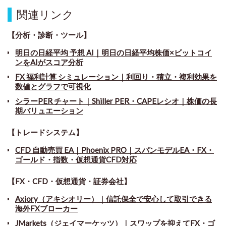
関連リンク
【分析・診断・ツール】
明日の日経平均 予想 AI｜明日の日経平均株価×ビットコイ
ンをAIがスコア分析
FX 福利計算 シミュレーション｜利回り・積立・複利効果を
数値とグラフで可視化
シラーPER チャート
｜
Shiller PER・CAPEレシオ｜株価の長
期バリュエーション
【トレードシステム】
CFD 自動売買 EA｜Phoenix PRO｜スパンモデルEA・FX・
ゴールド・指数・仮想通貨CFD対応
【FX・CFD・仮想通貨・証券会社】
Axiory（アキシオリー）｜信託保全で安心して取引できる
海外FXブローカー
JMarkets（ジェイマーケッツ）｜スワップを抑えてFX・ゴ