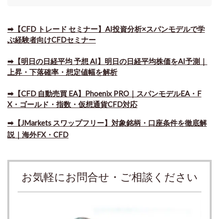
➡【CFD トレード セミナー】AI投資分析×スパンモデルで学
ぶ経験者向けCFDセミナー
➡【明日の日経平均 予想 AI】明日の日経平均株価をAI予測｜
上昇・下落確率・想定値幅を解析
➡​【CFD 自動売買 EA】Phoenix PRO｜スパンモデルEA・F
X・ゴールド・指数・仮想通貨CFD対応
➡​【JMarkets スワップフリー】対象銘柄・口座条件を徹底解
説｜海外FX・CFD
お気軽にお問合せ・ご相談ください