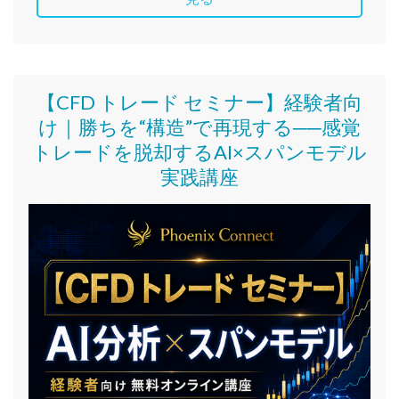
【CFD トレード セミナー】
経験者向
け｜
勝ちを“構造”で再現する──感覚
トレードを脱却するAI×スパンモデル
実践講座