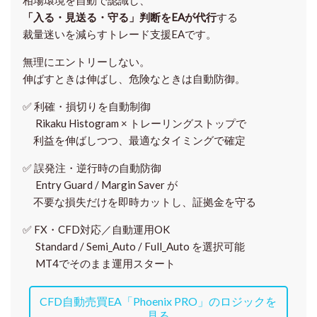
相場環境を自動で認識し、
「入る・見送る・守る」判断をEAが代行
する
裁量迷いを減らすトレード支援EAです。
無理にエントリーしない。
伸ばすときは伸ばし、危険なときは自動防御。
✅
利確・損切りを自動制御
Rikaku Histogram × トレーリングストップで
利益を伸ばしつつ、最適なタイミングで確定
✅
誤発注・逆行時の自動防御
Entry Guard / Margin Saver が
不要な損失だけを即時カットし、証拠金を守る
✅
FX・CFD対応／自動運用OK
Standard / Semi_Auto / Full_Auto を選択可能
MT4でそのまま運用スタート
CFD自動売買EA「Phoenix PRO」のロジックを
見る