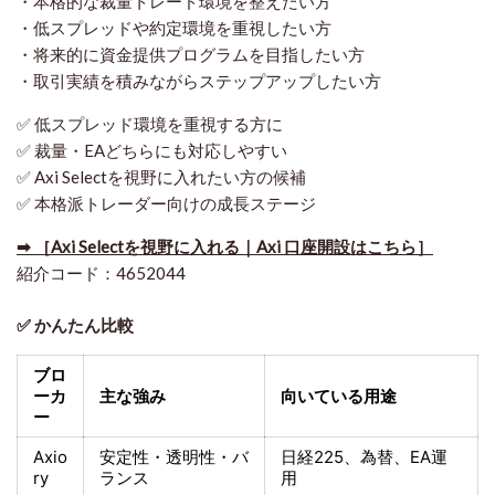
・本格的な裁量トレード環境を整えたい方
・低スプレッドや約定環境を重視したい方
・将来的に資金提供プログラムを目指したい方
・取引実績を積みながらステップアップしたい方
✅ 低スプレッド環境を重視する方に
✅ 裁量・EAどちらにも対応しやすい
✅ Axi Selectを視野に入れたい方の候補
✅ 本格派トレーダー向けの成長ステージ
➡ ［Axi Selectを視野に入れる｜Axi 口座開設はこちら］
紹介コード：4652044
✅ かんたん比較
ブロ
ーカ
主な強み
向いている用途
ー
Axio
安定性・透明性・バ
日経225
、為替、EA運
ry
ランス
用