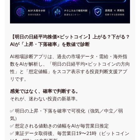
【明日の⽇経平均株価×ビットコイン】上がる？下がる？
AIが「上昇・下落確率」を数値で診断
AI相場診断アプリは、過去の市場データ・需給・海外指
数をAIが解析し、「明日の日経平均
×ビットコイン
の方向
性」と「想定値幅」をスコア表示する投資判断支援アプ
リです。
感覚ではなく、確率で判断する。
それが、迷わない投資の新基準。
✅ 明日の上昇・下落を
確率で可視化
（強気／中立／弱
気）
✅ 想定される値動きの
値幅をAIが毎営業日推定
✅ 東証データ取得後、
毎営業日19〜21時（ビットコイン