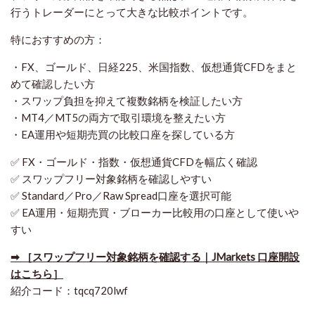
行うトレーダーにとって大きな比較ポイントです。
特におすすめの方：
・FX、ゴールド、日経225、米国指数、仮想通貨CFDをまと
めて確認したい方
・スワップ負担を抑えて複数銘柄を検証したい方
・MT4／MT5の両方で取引環境を整えたい方
・EA運用や短期売買の比較口座を探している方
✅ FX・ゴールド・指数・仮想通貨CFDを幅広く確認
✅ スワップフリー対象銘柄を確認しやすい
✅ Standard／Pro／Raw Spread口座を選択可能
✅ EA運用・短期売買・ブローカー比較用の口座として使いや
すい
➡ ［スワップフリー対象銘柄を確認する｜JMarkets 口座開設
はこちら］
紹介コード：tqcq720lwf