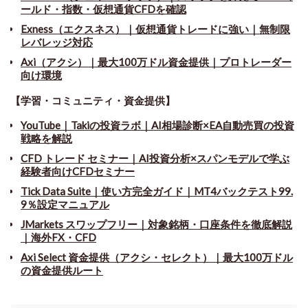
ールド・指数・仮想通貨CFDを確認
Exness（エクスネス）｜仮想通貨トレードに強い｜無制限
レバレッジ対応
Axi（アクシ）｜最大100万ドル資金提供｜プロトレーダー
向け環境
【学習・コミュニティ・資金提供】
YouTube｜Takiの投資ラボ｜AI相場診断×EA自動売買の投資
戦略を解説
CFD トレード セミナー
｜
AI投資分析×スパンモデルで学ぶ
経験者向けCFDセミナー
Tick Data Suite
｜
使い方完全ガイド｜MT4バックテスト99.
9％設定マニュアル
JMarkets スワップフリー
｜
対象銘柄・口座条件を徹底解説
｜海外FX・CFD
Axi Select 資金提供（アクシ・セレクト）｜最大100万ドル
の資金提供ルート