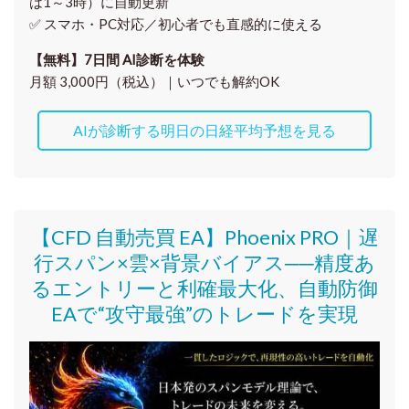
は1～3時）に自動更新
✅ スマホ・PC対応／
初心者でも直感的に使える
【無料】7日間 AI診断を体験
月額 3,000円（税込）｜いつでも解約OK
AIが診断する明日の日経平均予想を見る
【CFD 自動売買 EA】Phoenix PRO｜遅
行スパン×雲×背景バイアス──精度あ
るエントリーと利確最大化、自動防御
EAで“攻守最強”のトレードを実現