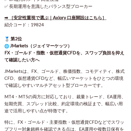
✅ 長期運用を意識したバランス型ブローカー
➡ ［安定性重視で選ぶ｜Axiory 口座開設はこちら］
紹介コード：19824
第2位
JMarkets（ジェイマーケッツ）
FX・ゴールド・指数・仮想通貨CFDを、スワップ負担を抑え
て確認したい方
へ
JMarketsは、FX、ゴールド、株価指数、コモディティ、株式
CFD、仮想通貨CFDなど、幅広いマーケットをひとつの環境
で確認しやすいマルチアセット型ブローカーです。
MT4・MT5の両方に対応しており、裁量トレード、EA運用、
短期売買、スプレッド比較、約定環境の検証まで、幅広い用
途で活用しやすい点が特徴です。
特に、FX・ゴールド・主要指数・仮想通貨CFDなどでスワッ
プフリー対象銘柄を確認できる点は、EA運用や複数日保有を