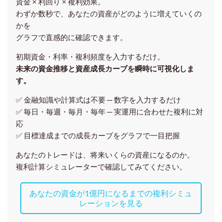
資金 × 利回り × 複利効果。
わずか数秒で、あなたの資産がどのように増えていくの
かを
グラフで直感的に確認できます。
初期資金・利率・複利頻度を入力するだけ。
未来の資金推移と資産成長カーブを瞬時に可視化しま
す。
✅ 金融知識や計算式は不要 ─ 数字を入力するだけ
✅ 毎日・毎週・毎月・毎年 ─ 実運用に合わせた複利に対
応
✅ 目標達成までの成長カーブをグラフで一目把握
あなたのトレードは、将来いくらの資産になるのか。
複利計算シミュレーターで確認してみてください。
あなたの資金が1億円になるまでの複利シミュ
レーションを見る