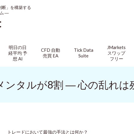
判断」を構築する
ム ―
t
明日の日
JMarkets
CFD 自動
Tick Data
経平均 予
スワップ
売買 EA
Suite
想 AI
フリー
メンタルが8割 ― 心の乱れは
トレードにおいて最強の手法とは何か？