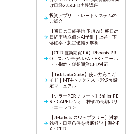
け日経225CFD実践講座
投資アプリ・トレードシステムの
ご紹介
【明日の日経平均 予想 AI】明日の
日経平均株価をAI予測｜上昇・下
落確率・想定値幅を解析
【CFD 自動売買 EA】Phoenix PR
O｜スパンモデルEA・FX・ゴール
ド・指数・仮想通貨CFD対応
【Tick Data Suite】使い方完全ガ
イド｜MT4バックテスト99.9％設
定マニュアル
【シラーPER チャート】Shiller PE
R・CAPEレシオ｜株価の長期バリ
ュエーション
【JMarkets スワップフリー】対象
銘柄・口座条件を徹底解説｜海外F
X・CFD