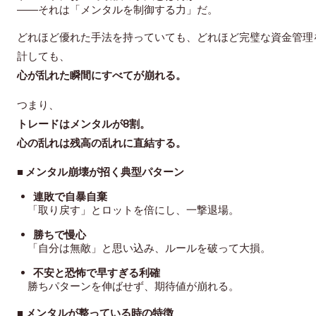
――それは「メンタルを制御する力」だ。
どれほど優れた手法を持っていても、どれほど完璧な資金管理
計しても、
心が乱れた瞬間にすべてが崩れる。
つまり、
トレードはメンタルが8割。
心の乱れは残高の乱れに直結する。
■ メンタル崩壊が招く典型パターン
連敗で自暴自棄
「取り戻す」とロットを倍にし、一撃退場。
勝ちで慢心
「自分は無敵」と思い込み、ルールを破って大損。
不安と恐怖で早すぎる利確
勝ちパターンを伸ばせず、期待値が崩れる。
■ メンタルが整っている時の特徴