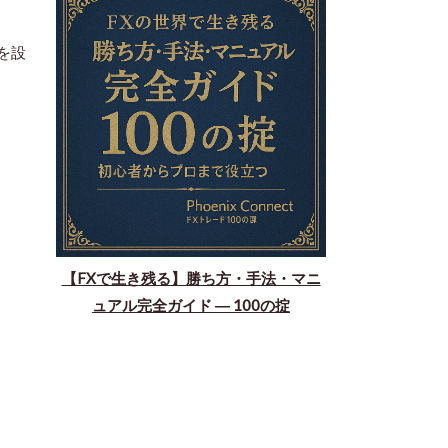
を設
【FXで生き残る】勝ち方・手法・マニ
ュアル完全ガイド ― 100の掟