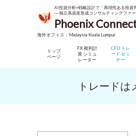
AI投資分析×戦略設計で「再現性ある投資
― 独立系資産形成コンサルティングファー
Phoenix Connec
海外オフィス：
Malaysia
Kuala Lumpur
FX 複利計
CFD トレ
トップ
算 シミュ
ード セミ
ページ
レーター
ナー
トレードは