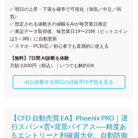
✅ 明日の上昇・下落を
確率で可視化
（強気／中立／弱
気）
✅ 想定される値動きの
値幅をAIが毎営業日推定
✅ 東証データ取得後、
毎営業日19〜21時（ビットコイン
は1～3時）に自動更新
✅ スマホ・PC対応／
初心者でも直感的に使える
【無料】7日間 AI診断を体験
月額 3,000円（税込）｜いつでも解約OK
AIが診断する明日の日経平均予想を見る
【CFD 自動売買 EA】Phoenix PRO｜遅
行スパン×雲×背景バイアス──精度あ
るエントリーと利確最大化、自動防御