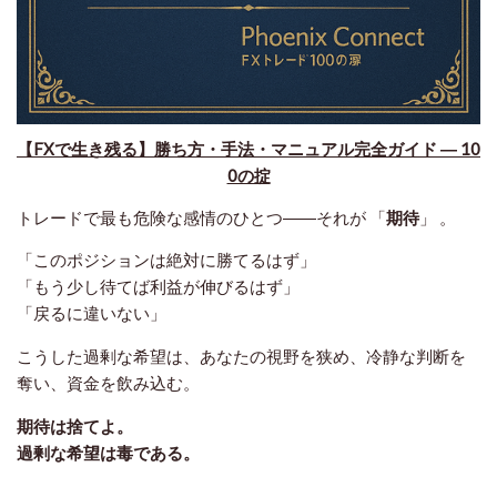
【FXで生き残る】勝ち方・手法・マニュアル完全ガイド ― 10
0の掟
トレードで最も危険な感情のひとつ――それが
「
期待
」
。
「このポジションは絶対に勝てるはず」
「もう少し待てば利益が伸びるはず」
「戻るに違いない」
こうした過剰な希望は、あなたの視野を狭め、冷静な判断を
奪い、資金を飲み込む。
期待は捨てよ。
過剰な希望は毒である。