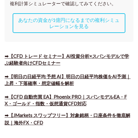
複利計算シミュレーターで確認してみてください。
あなたの資金が1億円になるまでの複利シミュ
レーションを見る
➡【CFD トレード セミナー】AI投資分析×スパンモデルで学
ぶ経験者向けCFDセミナー
➡【明日の日経平均 予想 AI】明日の日経平均株価をAI予測｜
上昇・下落確率・想定値幅を解析
➡​【CFD 自動売買 EA】Phoenix PRO｜スパンモデルEA・F
X・ゴールド・指数・仮想通貨CFD対応
➡​【JMarkets スワップフリー】対象銘柄・口座条件を徹底解
説｜海外FX・CFD