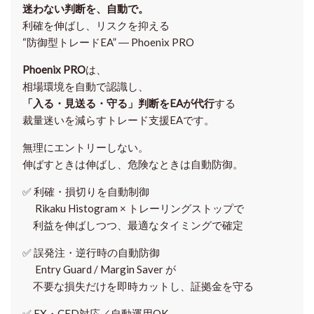
迷わない判断を、自動で。
利確を伸ばし、リスクを抑える
“防御型トレードEA” ― Phoenix PRO
Phoenix PRO
は、
相場環境を自動で認識し、
「入る・見送る・守る」判断をEAが代行
する
裁量迷いを減らすトレード支援EAです。
無理にエントリーしない。
伸ばすときは伸ばし、危険なときは自動防御。
✅
利確・損切りを自動制御
Rikaku Histogram × トレーリングストップで
利益を伸ばしつつ、最適なタイミングで確定
✅
誤発注・逆行時の自動防御
Entry Guard / Margin Saver が
不要な損失だけを即時カットし、証拠金を守る
✅
FX・CFD対応／自動運用OK