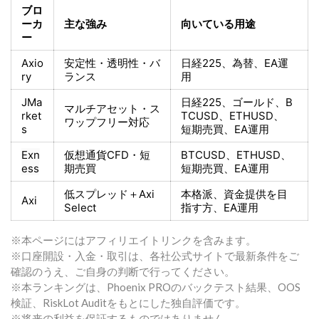
ブロ
ーカ
主な強み
向いている用途
ー
Axio
安定性・透明性・バ
日経225
、為替、EA運
ry
ランス
用
JMa
日経225
、ゴールド、
B
マルチアセット・ス
rket
TCUSD、ETHUSD、
ワップフリー対応
s
短期売買
、EA運用
Exn
仮想通貨CFD・短
BTCUSD、ETHUSD、
ess
期売買
短期売買
、EA運用
低スプレッド＋
Axi
本格派、資金提供を目
Axi
Select
指す方
、EA運用
※本ページにはアフィリエイトリンクを含みます。
※口座開設・入金・取引は、各社公式サイトで最新条件をご
確認のうえ、ご自身の判断で行ってください。
※本ランキングは、Phoenix PROのバックテスト結果、OOS
検証、RiskLot Auditをもとにした独自評価です。
※将来の利益を保証するものではありません。