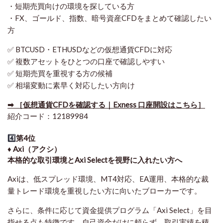
・短期売買向けの環境を探している方
・FX、ゴールド、指数、暗号資産CFDをまとめて確認したい
方
✅ BTCUSD・ETHUSDなどの仮想通貨CFDに対応
✅ 複数アセットをひとつの口座で確認しやすい
✅ 短期売買を重視する方の候補
✅ 相場変動に素早く対応したい方向け
➡ ［仮想通貨CFDを確認する｜Exness 口座開設はこちら］
紹介コード：12189984
4️⃣
第4位
♦️ Axi（アクシ）
本格的な取引環境とAxi Selectを視野に入れたい方へ
Axiは、低スプレッド環境、MT4対応、EA運用、本格的な裁
量トレード環境を重視したい方に向いたブローカーです。
さらに、条件に応じて資金提供プログラム「Axi Select」を目
指せる点も特徴です。自己資金だけに頼らず、取引実績を積