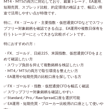
MT4・MT5の両方に対応しており、裁量トレード、EA運用、
短期売買、スプレッド比較、約定環境の検証まで、幅広い用
途で活用しやすい点が特徴です。
特に、FX・ゴールド・主要指数・仮想通貨CFDなどでスワッ
プフリー対象銘柄を確認できる点は、EA運用や複数日保有を
行うトレーダーにとって大きな比較ポイントです。
特におすすめの方：
・FX、ゴールド、日経225、米国指数、仮想通貨CFDをまと
めて確認したい方
・スワップ負担を抑えて複数銘柄を検証したい方
・MT4／MT5の両方で取引環境を整えたい方
・EA運用や短期売買の比較口座を探している方
✅ FX・ゴールド・指数・仮想通貨CFDを幅広く確認
✅ スワップフリー対象銘柄を確認しやすい
✅ Standard／Pro／Raw Spread口座を選択可能
✅ EA運用・短期売買・ブローカー比較用の口座として使いや