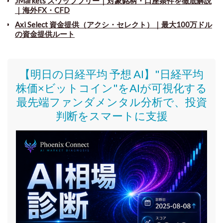
JMarkets スワップフリー
｜
対象銘柄・口座条件を徹底解説
｜海外FX・CFD
Axi Select 資金提供（アクシ・セレクト）｜最大100万ドル
の資金提供ルート
【明日の日経平均 予想 AI】"日経平均
株価
×ビットコイン
"をAIが可視化する
最先端ファンダメンタル分析で、投資
判断をスマートに支援