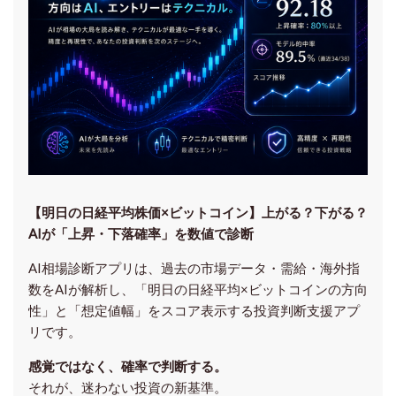
【明日の⽇経平均株価×ビットコイン】上がる？下がる？
AIが「上昇・下落確率」を数値で診断
AI相場診断アプリは、過去の市場データ・需給・海外指
数をAIが解析し、「明日の日経平均
×ビットコイン
の方向
性」と「想定値幅」をスコア表示する投資判断支援アプ
リです。
感覚ではなく、確率で判断する。
それが、迷わない投資の新基準。