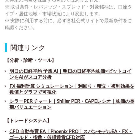
※ 取引条件・レバレッジ・スプレッド・対象銘柄は、口座タ
イプ・居住地域・市場状況により変動します。
※ 実際に利用する前に、必ず各社公式サイトで最新条件をご
確認ください。
関連リンク
【分析・診断・ツール】
明日の日経平均 予想 AI｜明日の日経平均株価×ビットコイ
ンをAIがスコア分析
FX 福利計算 シミュレーション｜利回り・積立・複利効果を
数値とグラフで可視化
シラーPER チャート
｜
Shiller PER・CAPEレシオ｜株価の長
期バリュエーション
【トレードシステム】
CFD 自動売買 EA｜Phoenix PRO｜スパンモデルEA・FX・
ゴールド・指数・仮想通貨CFD対応