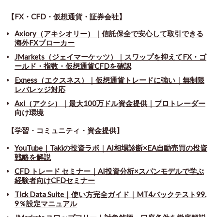
【FX・CFD・仮想通貨・証券会社】
Axiory（アキシオリー）｜信託保全で安心して取引できる
海外FXブローカー
JMarkets（ジェイマーケッツ）｜スワップを抑えてFX・ゴ
ールド・指数・仮想通貨CFDを確認
Exness（エクスネス）｜仮想通貨トレードに強い｜無制限
レバレッジ対応
Axi（アクシ）｜最大100万ドル資金提供｜プロトレーダー
向け環境
【学習・コミュニティ・資金提供】
YouTube｜Takiの投資ラボ｜AI相場診断×EA自動売買の投資
戦略を解説
CFD トレード セミナー
｜
AI投資分析×スパンモデルで学ぶ
経験者向けCFDセミナー
Tick Data Suite
｜
使い方完全ガイド｜MT4バックテスト99.
9％設定マニュアル