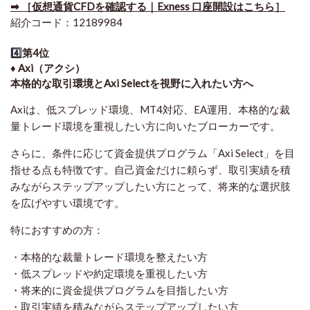
➡ ［仮想通貨CFDを確認する｜Exness 口座開設はこちら］
紹介コード：12189984
4️⃣
第4位
♦️ Axi（アクシ）
本格的な取引環境とAxi Selectを視野に入れたい方へ
Axiは、低スプレッド環境、MT4対応、EA運用、本格的な裁
量トレード環境を重視したい方に向いたブローカーです。
さらに、条件に応じて資金提供プログラム「Axi Select」を目
指せる点も特徴です。自己資金だけに頼らず、取引実績を積
みながらステップアップしたい方にとって、将来的な選択肢
を広げやすい環境です。
特におすすめの方：
・本格的な裁量トレード環境を整えたい方
・低スプレッドや約定環境を重視したい方
・将来的に資金提供プログラムを目指したい方
・取引実績を積みながらステップアップしたい方