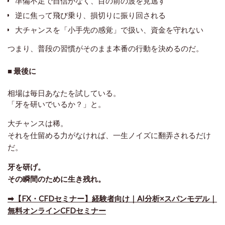
準備不足で自信がなく、目の前の波を見逃す
逆に焦って飛び乗り、損切りに振り回される
大チャンスを「小手先の感覚」で扱い、資金を守れない
つまり、普段の習慣がそのまま本番の行動を決めるのだ。
■ 最後に
相場は毎日あなたを試している。
「牙を研いでいるか？」と。
大チャンスは稀。
それを仕留める力がなければ、一生ノイズに翻弄されるだけ
だ。
牙を研げ。
その瞬間のために生き残れ。
➡【FX・CFDセミナー】経験者向け｜AI分析×スパンモデル｜
無料オンラインCFDセミナー