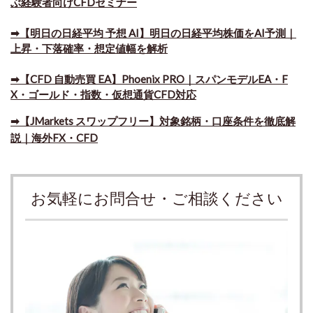
ぶ経験者向けCFDセミナー
➡【明日の日経平均 予想 AI】明日の日経平均株価をAI予測｜
上昇・下落確率・想定値幅を解析
➡​【CFD 自動売買 EA】Phoenix PRO｜スパンモデルEA・F
X・ゴールド・指数・仮想通貨CFD対応
➡​【JMarkets スワップフリー】対象銘柄・口座条件を徹底解
説｜海外FX・CFD
お気軽にお問合せ・ご相談ください