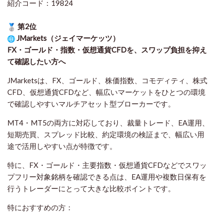
紹介コード：19824
第2位
JMarkets（ジェイマーケッツ）
FX・ゴールド・指数・仮想通貨CFDを、スワップ負担を抑え
て確認したい方
へ
JMarketsは、FX、ゴールド、株価指数、コモディティ、株式
CFD、仮想通貨CFDなど、幅広いマーケットをひとつの環境
で確認しやすいマルチアセット型ブローカーです。
MT4・MT5の両方に対応しており、裁量トレード、EA運用、
短期売買、スプレッド比較、約定環境の検証まで、幅広い用
途で活用しやすい点が特徴です。
特に、FX・ゴールド・主要指数・仮想通貨CFDなどでスワッ
プフリー対象銘柄を確認できる点は、EA運用や複数日保有を
行うトレーダーにとって大きな比較ポイントです。
特におすすめの方：