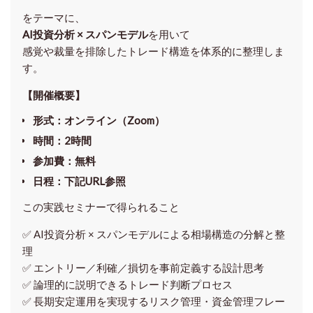
をテーマに、
AI投資分析 × スパンモデル
を用いて
感覚や裁量を排除したトレード構造を体系的に整理しま
す。
【開催概要】
形式
：オンライン（Zoom）
時間
：2時間
参加費
：無料
日程
：下記URL参照
この実践セミナーで得られること
✅ AI投資分析 × スパンモデルによる相場構造の分解と整
理
✅ エントリー／利確／損切を事前定義する設計思考
✅ 論理的に説明できるトレード判断プロセス
✅ 長期安定運用を実現するリスク管理・資金管理フレー