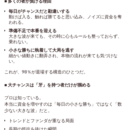
■ 多くの者が負ける理由
毎日がチャンスだと勘違いする
動けば入る、触れば勝てると思い込み、ノイズに資金を奪
われる。
準備不足で本番を迎える
大きな波が来ても、その時に心もルールも整っておらず、
乗れない。
小さな勝ちに執着して大局を逃す
細かい値動きに翻弄され、本物の
流れが来ても気づけな
い。
これが、98％が退場する構造のひとつだ。
■ 大チャンスは「牙」を持つ者だけが掴める
プロは知っている。
本当に資金を増やすのは「毎日の小さな勝ち」ではなく「数
少ない大きな波」だと。
トレンドと
ファンダが重なる局面
長期の抵抗を抜けた瞬間