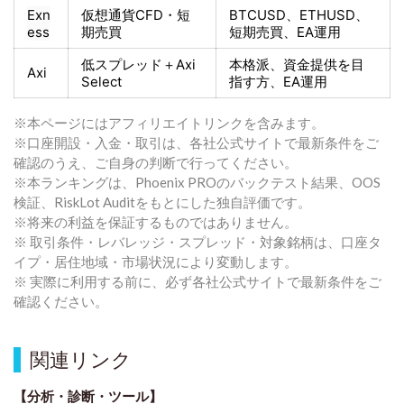
Exn
仮想通貨CFD・短
BTCUSD、ETHUSD、
ess
期売買
短期売買
、EA運用
低スプレッド＋
Axi
本格派、資金提供を目
Axi
Select
指す方
、EA運用
※本ページにはアフィリエイトリンクを含みます。
※口座開設・入金・取引は、各社公式サイトで最新条件をご
確認のうえ、ご自身の判断で行ってください。
※本ランキングは、Phoenix PROのバックテスト結果、OOS
検証、RiskLot Auditをもとにした独自評価です。
※将来の利益を保証するものではありません。
※ 取引条件・レバレッジ・スプレッド・対象銘柄は、口座タ
イプ・居住地域・市場状況により変動します。
※ 実際に利用する前に、必ず各社公式サイトで最新条件をご
確認ください。
関連リンク
【分析・診断・ツール】