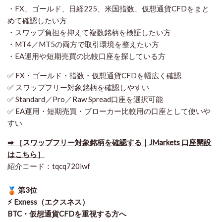
・FX、ゴールド、日経225、米国指数、仮想通貨CFDをまと
めて確認したい方
・スワップ負担を抑えて複数銘柄を検証したい方
・MT4／MT5の両方で取引環境を整えたい方
・EA運用や短期売買の比較口座を探している方
✅ FX・ゴールド・指数・仮想通貨CFDを幅広く確認
✅ スワップフリー対象銘柄を確認しやすい
✅ Standard／Pro／Raw Spread口座を選択可能
✅ EA運用・短期売買・ブローカー比較用の口座として使いや
すい
➡ ［スワップフリー対象銘柄を確認する｜JMarkets 口座開設
はこちら］
紹介コード：tqcq720lwf
第3位
⚡ Exness（エクスネス）
BTC・仮想通貨CFDを重視する方へ