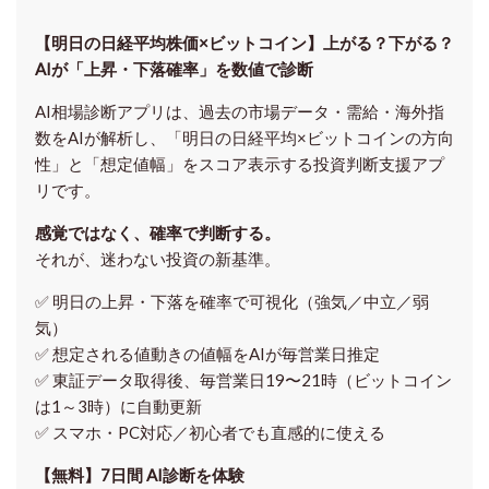
【明日の⽇経平均株価×ビットコイン】上がる？下がる？
AIが「上昇・下落確率」を数値で診断
AI相場診断アプリは、過去の市場データ・需給・海外指
数をAIが解析し、「明日の日経平均
×ビットコイン
の方向
性」と「想定値幅」をスコア表示する投資判断支援アプ
リです。
感覚ではなく、確率で判断する。
それが、迷わない投資の新基準。
✅ 明日の上昇・下落を
確率で可視化
（強気／中立／弱
気）
✅ 想定される値動きの
値幅をAIが毎営業日推定
✅ 東証データ取得後、
毎営業日19〜21時（ビットコイン
は1～3時）に自動更新
✅ スマホ・PC対応／
初心者でも直感的に使える
【無料】7日間 AI診断を体験