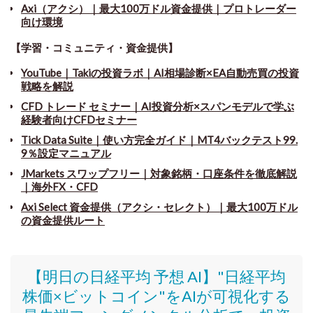
Axi（アクシ）｜最大100万ドル資金提供｜プロトレーダー
向け環境
【学習・コミュニティ・資金提供】
YouTube｜Takiの投資ラボ｜AI相場診断×EA自動売買の投資
戦略を解説
CFD トレード セミナー
｜
AI投資分析×スパンモデルで学ぶ
経験者向けCFDセミナー
Tick Data Suite
｜
使い方完全ガイド｜MT4バックテスト99.
9％設定マニュアル
JMarkets スワップフリー
｜
対象銘柄・口座条件を徹底解説
｜海外FX・CFD
Axi Select 資金提供（アクシ・セレクト）｜最大100万ドル
の資金提供ルート
【明日の日経平均 予想 AI】"日経平均
株価
×ビットコイン
"をAIが可視化する