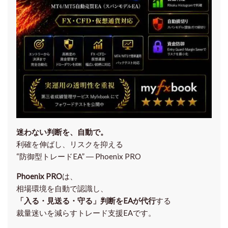
迷わない判断を、自動で。
利確を伸ばし、リスクを抑える
“防御型トレードEA” ― Phoenix PRO
Phoenix PRO
は、
相場環境を自動で認識し、
「入る・見送る・守る」判断をEAが代行
する
裁量迷いを減らすトレード支援EAです。