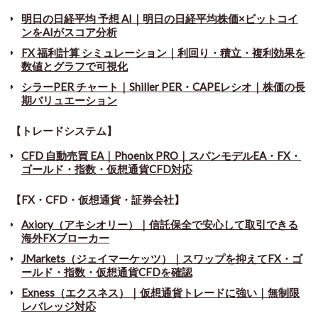
明日の日経平均 予想 AI｜明日の日経平均株価×ビットコイ
ンをAIがスコア分析
FX 福利計算 シミュレーション｜利回り・積立・複利効果を
数値とグラフで可視化
シラーPER チャート
｜
Shiller PER・CAPEレシオ｜株価の長
期バリュエーション
【トレードシステム】
CFD 自動売買 EA｜Phoenix PRO｜スパンモデルEA・FX・
ゴールド・指数・仮想通貨CFD対応
【FX・CFD・仮想通貨・証券会社】
Axiory（アキシオリー）｜信託保全で安心して取引できる
海外FXブローカー
JMarkets（ジェイマーケッツ）｜スワップを抑えてFX・ゴ
ールド・指数・仮想通貨CFDを確認
Exness（エクスネス）｜仮想通貨トレードに強い｜無制限
レバレッジ対応