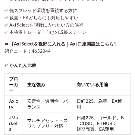
✅ 低スプレッド環境を重視する方に
✅ 裁量・EAどちらにも対応しやすい
✅ Axi Selectを視野に入れたい方の候補
✅ 本格派トレーダー向けの成長ステージ
➡ ［Axi Selectを視野に入れる｜Axi 口座開設はこちら］
紹介コード：4652044
✅ かんたん比較
ブロ
ーカ
主な強み
向いている用途
ー
Axio
安定性・透明性・バ
日経225
、為替、EA運
ry
ランス
用
JMa
日経225
、ゴールド、
B
マルチアセット・ス
rket
TCUSD、ETHUSD、
ワップフリー対応
s
短期売買
、EA運用