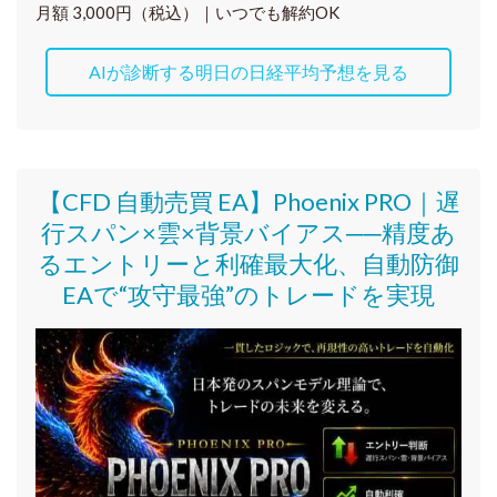
月額 3,000円（税込）｜いつでも解約OK
AIが診断する明日の日経平均予想を見る
【CFD 自動売買 EA】Phoenix PRO｜遅
行スパン×雲×背景バイアス──精度あ
るエントリーと利確最大化、自動防御
EAで“攻守最強”のトレードを実現