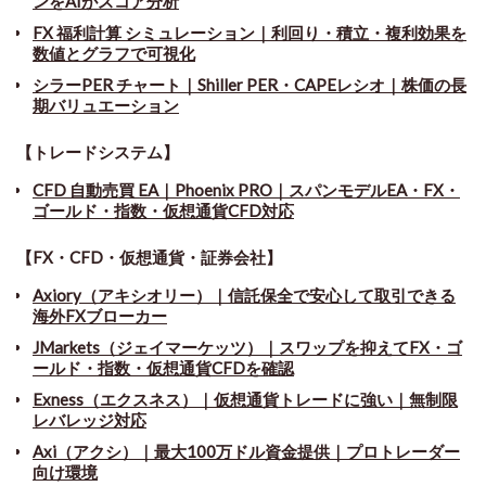
ンをAIがスコア分析
FX 福利計算 シミュレーション｜利回り・積立・複利効果を
数値とグラフで可視化
シラーPER チャート
｜
Shiller PER・CAPEレシオ｜株価の長
期バリュエーション
【トレードシステム】
CFD 自動売買 EA｜Phoenix PRO｜スパンモデルEA・FX・
ゴールド・指数・仮想通貨CFD対応
【FX・CFD・仮想通貨・証券会社】
Axiory（アキシオリー）｜信託保全で安心して取引できる
海外FXブローカー
JMarkets（ジェイマーケッツ）｜スワップを抑えてFX・ゴ
ールド・指数・仮想通貨CFDを確認
Exness（エクスネス）｜仮想通貨トレードに強い｜無制限
レバレッジ対応
Axi（アクシ）｜最大100万ドル資金提供｜プロトレーダー
向け環境