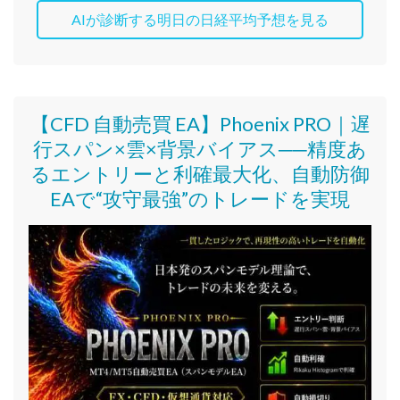
AIが診断する明日の日経平均予想を見る
【CFD 自動売買 EA】Phoenix PRO｜遅
行スパン×雲×背景バイアス──精度あ
るエントリーと利確最大化、自動防御
EAで“攻守最強”のトレードを実現