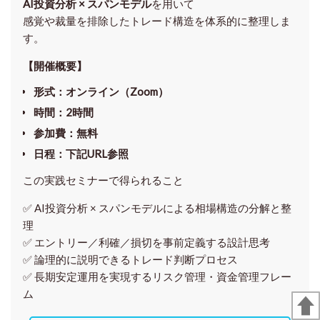
AI投資分析 × スパンモデル
を用いて
感覚や裁量を排除したトレード構造を体系的に整理しま
す。
【開催概要】
形式
：オンライン（Zoom）
時間
：2時間
参加費
：無料
日程
：下記URL参照
この実践セミナーで得られること
✅ AI投資分析 × スパンモデルによる相場構造の分解と整
理
✅ エントリー／利確／損切を事前定義する設計思考
✅ 論理的に説明できるトレード判断プロセス
✅ 長期安定運用を実現するリスク管理・資金管理フレー
ム