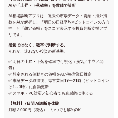
AIが「上昇・下落確率」を数値で診断
AI相場診断アプリは、過去の市場データ・需給・海外指
数をAIが解析し、「明日の日経平均
×ビットコイン
の方向
性」と「想定値幅」をスコア表示する投資判断支援アプ
リです。
感覚ではなく、確率で判断する。
それが、迷わない投資の新基準。
✅ 明日の上昇・下落を
確率で可視化
（強気／中立／弱
気）
✅ 想定される値動きの
値幅をAIが毎営業日推定
✅ 東証データ取得後、
毎営業日19〜21時（ビットコイン
は1～3時）に自動更新
✅ スマホ・PC対応／
初心者でも直感的に使える
【無料】7日間 AI診断を体験
月額 3,000円（税込）｜いつでも解約OK