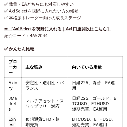
✅ 裁量・EAどちらにも対応しやすい
✅ Axi Selectを視野に入れたい方の候補
✅ 本格派トレーダー向けの成長ステージ
➡ ［Axi Selectを視野に入れる｜Axi 口座開設はこちら］
紹介コード：4652044
✅ かんたん比較
ブロ
ーカ
主な強み
向いている用途
ー
Axio
安定性・透明性・バ
日経225
、為替、EA運
ry
ランス
用
JMa
日経225
、ゴールド、
B
マルチアセット・ス
rket
TCUSD、ETHUSD、
ワップフリー対応
s
短期売買
、EA運用
Exn
仮想通貨CFD・短
BTCUSD、ETHUSD、
ess
期売買
短期売買
、EA運用