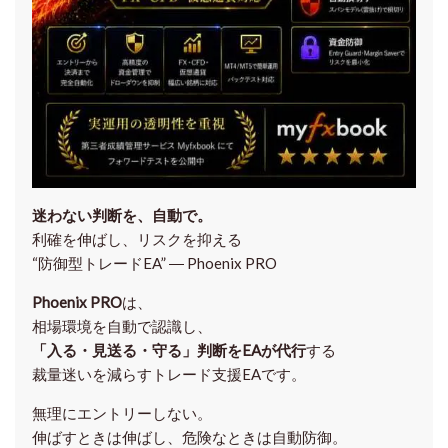
迷わない判断を、自動で。
利確を伸ばし、リスクを抑える
“防御型トレードEA” ― Phoenix PRO
Phoenix PRO
は、
相場環境を自動で認識し、
「入る・見送る・守る」判断をEAが代行
する
裁量迷いを減らすトレード支援EAです。
無理にエントリーしない。
伸ばすときは伸ばし、危険なときは自動防御。