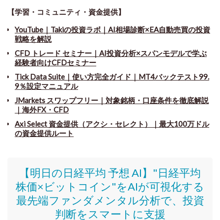
【学習・コミュニティ・資金提供】
YouTube｜Takiの投資ラボ｜AI相場診断×EA自動売買の投資
戦略を解説
CFD トレード セミナー
｜
AI投資分析×スパンモデルで学ぶ
経験者向けCFDセミナー
Tick Data Suite
｜
使い方完全ガイド｜MT4バックテスト99.
9％設定マニュアル
JMarkets スワップフリー
｜
対象銘柄・口座条件を徹底解説
｜海外FX・CFD
Axi Select 資金提供（アクシ・セレクト）｜最大100万ドル
の資金提供ルート
【明日の日経平均 予想 AI】"日経平均
株価
×ビットコイン
"をAIが可視化する
最先端ファンダメンタル分析で、投資
判断をスマートに支援