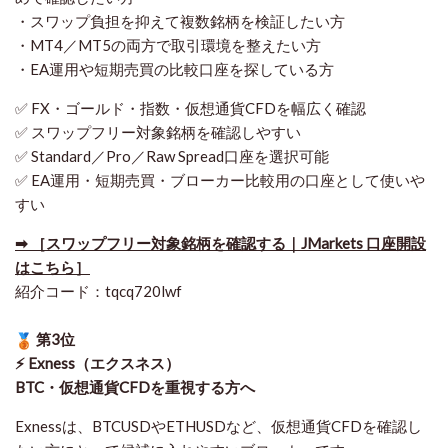
・スワップ負担を抑えて複数銘柄を検証したい方
・MT4／MT5の両方で取引環境を整えたい方
・EA運用や短期売買の比較口座を探している方
✅ FX・ゴールド・指数・仮想通貨CFDを幅広く確認
✅ スワップフリー対象銘柄を確認しやすい
✅ Standard／Pro／Raw Spread口座を選択可能
✅ EA運用・短期売買・ブローカー比較用の口座として使いや
すい
➡ ［スワップフリー対象銘柄を確認する｜JMarkets 口座開設
はこちら］
紹介コード：tqcq720lwf
第3位
⚡ Exness（エクスネス）
BTC・仮想通貨CFDを重視する方へ
Exnessは、BTCUSDやETHUSDなど、仮想通貨CFDを確認し