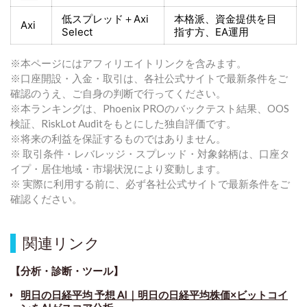
低スプレッド＋
Axi
本格派、資金提供を目
Axi
Select
指す方
、EA運用
※本ページにはアフィリエイトリンクを含みます。
※口座開設・入金・取引は、各社公式サイトで最新条件をご
確認のうえ、ご自身の判断で行ってください。
※本ランキングは、Phoenix PROのバックテスト結果、OOS
検証、RiskLot Auditをもとにした独自評価です。
※将来の利益を保証するものではありません。
※ 取引条件・レバレッジ・スプレッド・対象銘柄は、口座タ
イプ・居住地域・市場状況により変動します。
※ 実際に利用する前に、必ず各社公式サイトで最新条件をご
確認ください。
関連リンク
【分析・診断・ツール】
明日の日経平均 予想 AI｜明日の日経平均株価×ビットコイ