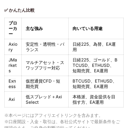
✅ かんたん比較
ブロ
ーカ
主な強み
向いている用途
ー
Axio
安定性・透明性・バ
日経225
、為替、EA運
ry
ランス
用
JMa
日経225
、ゴールド、
B
マルチアセット・ス
rket
TCUSD、ETHUSD、
ワップフリー対応
s
短期売買
、EA運用
Exn
仮想通貨CFD・短
BTCUSD、ETHUSD、
ess
期売買
短期売買
、EA運用
低スプレッド＋
Axi
本格派、資金提供を目
Axi
Select
指す方
、EA運用
※本ページにはアフィリエイトリンクを含みます。
※口座開設・入金・取引は、各社公式サイトで最新条件をご
確認のうえ、ご自身の判断で行ってください。