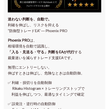
迷わない判断を、自動で。
利確を伸ばし、リスクを抑える
“防御型トレードEA” ― Phoenix PRO
Phoenix PRO
は、
相場環境を自動で認識し、
「入る・見送る・守る」判断をEAが代行
する
裁量迷いを減らすトレード支援EAです。
無理にエントリーしない。
伸ばすときは伸ばし、危険なときは自動防御。
✅
利確・損切りを自動制御
Rikaku Histogram × トレーリングストップで
利益を伸ばしつつ、最適なタイミングで確定
✅
誤発注・逆行時の自動防御