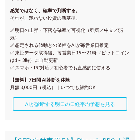
感覚ではなく、確率で判断する。
それが、迷わない投資の新基準。
✅ 明日の上昇・下落を
確率で可視化
（強気／中立／弱
気）
✅ 想定される値動きの
値幅をAIが毎営業日推定
✅ 東証データ取得後、
毎営業日19〜21時（ビットコイン
は1～3時）に自動更新
✅ スマホ・PC対応／
初心者でも直感的に使える
【無料】7日間 AI診断を体験
月額 3,000円（税込）｜いつでも解約OK
AIが診断する明日の日経平均予想を見る