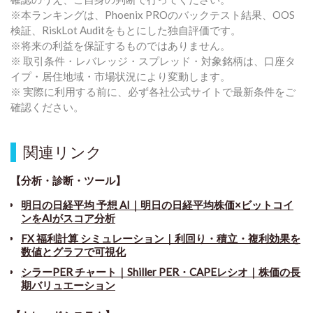
※本ランキングは、Phoenix PROのバックテスト結果、OOS
検証、RiskLot Auditをもとにした独自評価です。
※将来の利益を保証するものではありません。
※ 取引条件・レバレッジ・スプレッド・対象銘柄は、口座タ
イプ・居住地域・市場状況により変動します。
※ 実際に利用する前に、必ず各社公式サイトで最新条件をご
確認ください。
関連リンク
【分析・診断・ツール】
明日の日経平均 予想 AI｜明日の日経平均株価×ビットコイ
ンをAIがスコア分析
FX 福利計算 シミュレーション｜利回り・積立・複利効果を
数値とグラフで可視化
シラーPER チャート
｜
Shiller PER・CAPEレシオ｜株価の長
期バリュエーション