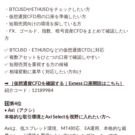
・BTCUSDやETHUSDをチェックしたい方
・仮想通貨CFD用の口座を準備したい方
・短期売買向けの環境を探している方
・FX、ゴールド、指数、暗号資産CFDをまとめて確認したい
方
✅ BTCUSD・ETHUSDなどの仮想通貨CFDに対応
✅ 複数アセットをひとつの口座で確認しやすい
✅ 短期売買を重視する方の候補
✅ 相場変動に素早く対応したい方向け
➡ ［仮想通貨CFDを確認する｜Exness 口座開設はこちら］
紹介コード：12189984
4️⃣
第4位
♦️ Axi（アクシ）
本格的な取引環境とAxi Selectを視野に入れたい方へ
Axiは、低スプレッド環境、MT4対応、EA運用、本格的な裁