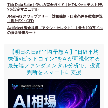
Tick Data Suite
｜
使い方完全ガイド｜MT4バックテスト99.
9％設定マニュアル
JMarkets スワップフリー
｜
対象銘柄・口座条件を徹底解説
｜海外FX・CFD
Axi Select 資金提供（アクシ・セレクト）｜最大100万ドル
の資金提供ルート
【明日の日経平均 予想 AI】"日経平均
株価
×ビットコイン
"をAIが可視化する
最先端ファンダメンタル分析で、投資
判断をスマートに支援