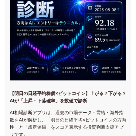
【明日の⽇経平均株価×ビットコイン】上がる？下がる？
AIが「上昇・下落確率」を数値で診断
AI相場診断アプリは、過去の市場データ・需給・海外指
数をAIが解析し、「明日の日経平均
×ビットコイン
の方向
性」と「想定値幅」をスコア表示する投資判断支援アプ
リです。