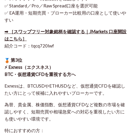
✅ Standard／Pro／Raw Spread口座を選択可能
✅ EA運用・短期売買・ブローカー比較用の口座として使いや
すい
➡ ［スワップフリー対象銘柄を確認する｜JMarkets 口座開設
はこちら］
紹介コード：tqcq720lwf
第3位
⚡ Exness（エクスネス）
BTC・仮想通貨CFDを重視する方へ
Exnessは、BTCUSDやETHUSDなど、仮想通貨CFDを確認し
たい方にとって候補に入れやすいブローカーです。
為替、貴金属、株価指数、仮想通貨CFDなど複数の市場を確
認しやすく、短期売買や相場急変への対応を重視したい方に
も使いやすい環境です。
特におすすめの方：