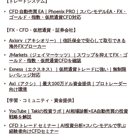
【トレードシステム】
CFD 自動売買 EA｜Phoenix PRO｜スパンモデルEA・FX・
ゴールド・指数・仮想通貨CFD対応
【FX・CFD・仮想通貨・証券会社】
Axiory（アキシオリー）｜信託保全で安心して取引できる
海外FXブローカー
JMarkets（ジェイマーケッツ）｜スワップを抑えてFX・ゴ
ールド・指数・仮想通貨CFDを確認
Exness（エクスネス）｜仮想通貨トレードに強い｜無制限
レバレッジ対応
Axi（アクシ）｜最大100万ドル資金提供｜プロトレーダー
向け環境
【学習・コミュニティ・資金提供】
YouTube｜Takiの投資ラボ｜AI相場診断×EA自動売買の投資
戦略を解説
CFD トレード セミナー
｜
AI投資分析×スパンモデルで学ぶ
経験者向けCFDセミナー