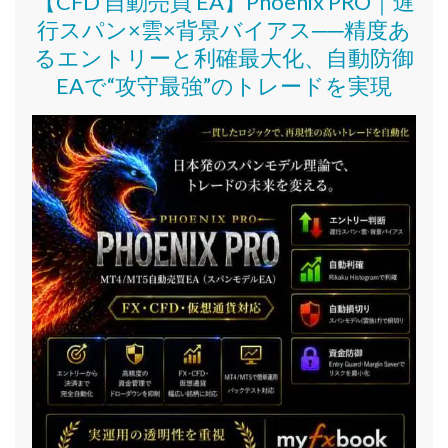
【CFD 自動売買 EA】Phoenix PRO｜遅
行スパン×雲×背景バイアス──精度あ
るエントリーと利確最大化、自動防御
EAで“攻守最強”のトレードを実現