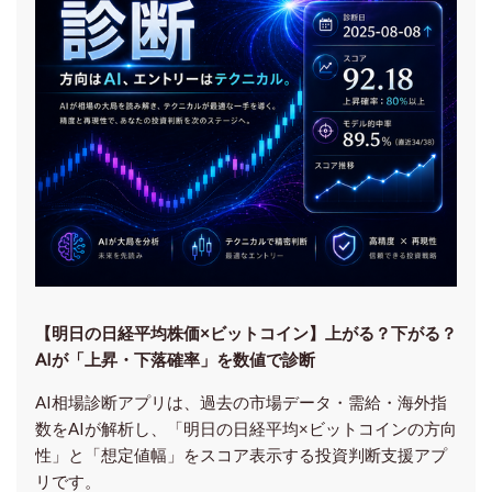
【明日の⽇経平均株価×ビットコイン】上がる？下がる？
AIが「上昇・下落確率」を数値で診断
AI相場診断アプリは、過去の市場データ・需給・海外指
数をAIが解析し、「明日の日経平均
×ビットコイン
の方向
性」と「想定値幅」をスコア表示する投資判断支援アプ
リです。