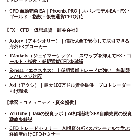
CFD 自動売買 EA｜Phoenix PRO｜スパンモデルEA・FX・
ゴールド・指数・仮想通貨CFD対応
【FX・CFD・仮想通貨・証券会社】
Axiory（アキシオリー）｜信託保全で安心して取引できる
海外FXブローカー
JMarkets（ジェイマーケッツ）｜スワップを抑えてFX・ゴ
ールド・指数・仮想通貨CFDを確認
Exness（エクスネス）｜仮想通貨トレードに強い｜無制限
レバレッジ対応
Axi（アクシ）｜最大100万ドル資金提供｜プロトレーダー
向け環境
【学習・コミュニティ・資金提供】
YouTube｜Takiの投資ラボ｜AI相場診断×EA自動売買の投資
戦略を解説
CFD トレード セミナー
｜
AI投資分析×スパンモデルで学ぶ
経験者向けCFDセミナー