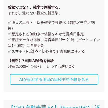
感覚ではなく、確率で判断する。
それが、迷わない投資の新基準。
✅ 明日の上昇・下落を
確率で可視化
（強気／中立／弱
気）
✅ 想定される値動きの
値幅をAIが毎営業日推定
✅ 東証データ取得後、
毎営業日19〜21時（ビットコイン
は1～3時）に自動更新
✅ スマホ・PC対応／
初心者でも直感的に使える
【無料】7日間 AI診断を体験
月額 3,000円（税込）｜いつでも解約OK
AIが診断する明日の日経平均予想を見る
【CFD 自動売買 EA】Phoenix PRO｜遅