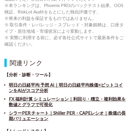
※本ランキングは、Phoenix PROのバックテスト結果、OOS
検証、RiskLot Auditをもとにした独自評価です。
※将来の利益を保証するものではありません。
※ 取引条件・レバレッジ・スプレッド・対象銘柄は、口座タ
イプ・居住地域・市場状況により変動します。
※ 実際に利用する前に、必ず各社公式サイトで最新条件をご
確認ください。
関連リンク
【分析・診断・ツール】
明日の日経平均 予想 AI｜明日の日経平均株価×ビットコイ
ンをAIがスコア分析
FX 福利計算 シミュレーション｜利回り・積立・複利効果を
数値とグラフで可視化
シラーPER チャート
｜
Shiller PER・CAPEレシオ｜株価の長
期バリュエーション
【トレードシステム】