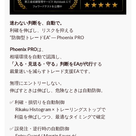
迷わない判断を、自動で。
利確を伸ばし、リスクを抑える
“防御型トレードEA” ― Phoenix PRO
Phoenix PRO
は、
相場環境を自動で認識し、
「入る・見送る・守る」判断をEAが代行
する
裁量迷いを減らすトレード支援EAです。
無理にエントリーしない。
伸ばすときは伸ばし、危険なときは自動防御。
✅
利確・損切りを自動制御
Rikaku Histogram × トレーリングストップで
利益を伸ばしつつ、最適なタイミングで確定
✅
誤発注・逆行時の自動防御
Entry Guard / Margin Saver が