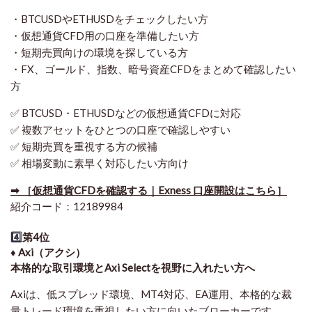
・BTCUSDやETHUSDをチェックしたい方
・仮想通貨CFD用の口座を準備したい方
・短期売買向けの環境を探している方
・FX、ゴールド、指数、暗号資産CFDをまとめて確認したい
方
✅ BTCUSD・ETHUSDなどの仮想通貨CFDに対応
✅ 複数アセットをひとつの口座で確認しやすい
✅ 短期売買を重視する方の候補
✅ 相場変動に素早く対応したい方向け
➡ ［仮想通貨CFDを確認する｜Exness 口座開設はこちら］
紹介コード：12189984
4️⃣
第4位
♦️ Axi（アクシ）
本格的な取引環境とAxi Selectを視野に入れたい方へ
Axiは、低スプレッド環境、MT4対応、EA運用、本格的な裁
量トレード環境を重視したい方に向いたブローカーです。