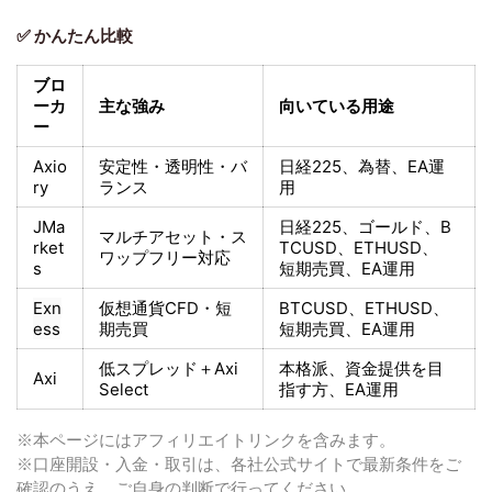
✅ かんたん比較
ブロ
ーカ
主な強み
向いている用途
ー
Axio
安定性・透明性・バ
日経225
、為替、EA運
ry
ランス
用
JMa
日経225
、ゴールド、
B
マルチアセット・ス
rket
TCUSD、ETHUSD、
ワップフリー対応
s
短期売買
、EA運用
Exn
仮想通貨CFD・短
BTCUSD、ETHUSD、
ess
期売買
短期売買
、EA運用
低スプレッド＋
Axi
本格派、資金提供を目
Axi
Select
指す方
、EA運用
※本ページにはアフィリエイトリンクを含みます。
※口座開設・入金・取引は、各社公式サイトで最新条件をご
確認のうえ、ご自身の判断で行ってください。