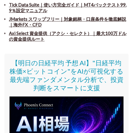
Tick Data Suite
｜
使い方完全ガイド｜MT4バックテスト99.
9％設定マニュアル
JMarkets スワップフリー
｜
対象銘柄・口座条件を徹底解説
｜海外FX・CFD
Axi Select 資金提供（アクシ・セレクト）｜最大100万ドル
の資金提供ルート
【明日の日経平均 予想 AI】"日経平均
株価
×ビットコイン
"をAIが可視化する
最先端ファンダメンタル分析で、投資
判断をスマートに支援