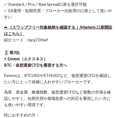
✅ Standard／Pro／Raw Spread口座を選択可能
✅ EA運用・短期売買・ブローカー比較用の口座として使いや
すい
➡ ［スワップフリー対象銘柄を確認する｜JMarkets 口座開設
はこちら］
紹介コード：tqcq720lwf
第3位
⚡ Exness（エクスネス）
BTC・仮想通貨CFDを重視する方へ
Exnessは、BTCUSDやETHUSDなど、仮想通貨CFDを確認し
たい方にとって候補に入れやすいブローカーです。
為替、貴金属、株価指数、仮想通貨CFDなど複数の市場を確
認しやすく、短期売買や相場急変への対応を重視したい方に
も使いやすい環境です。
特におすすめの方：