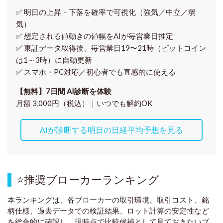
✅ 明日の上昇・下落を
確率で可視化
（強気／中立／弱
気）
✅ 想定される値動きの
値幅をAIが毎営業日推定
✅ 東証データ取得後、
毎営業日19〜21時（ビットコイン
は1～3時）に自動更新
✅ スマホ・PC対応／
初心者でも直感的に使える
【無料】7日間 AI診断を体験
月額 3,000円（税込）｜いつでも解約OK
AIが診断する明日の日経平均予想を見る
⭐
推奨ブローカーランキング
本ランキングは、各ブローカーの取引環境、取引コスト、銘
柄仕様、過去データでの検証結果、ロット計算の安定性など
を総合的に確認し、現時点で比較候補として見ておきたいブ