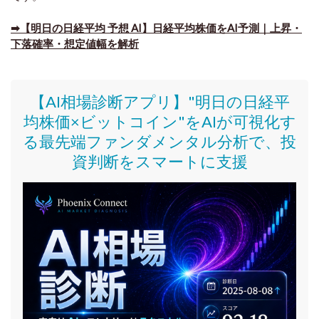
➡​【明日の日経平均 予想 AI】日経平均株価をAI予測｜上昇・
下落確率・想定値幅を解析
【AI相場診断アプリ】"明日の日経平
均株価
×ビットコイン
"をAIが可視化す
る最先端ファンダメンタル分析で、投
資判断をスマートに支援