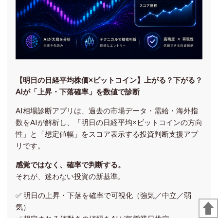
【明日の⽇経平均株価×ビットコイン】上がる？下がる？
AIが「上昇・下落確率」を数値で診断
AI相場診断アプリは、過去の市場データ・需給・海外指
数をAIが解析し、「明日の日経平均
×ビットコイン
の方向
性」と「想定値幅」をスコア表示する投資判断支援アプ
リです。
感覚ではなく、確率で判断する。
それが、迷わない投資の新基準。
✅ 明日の上昇・下落を
確率で可視化
（強気／中立／弱
気）