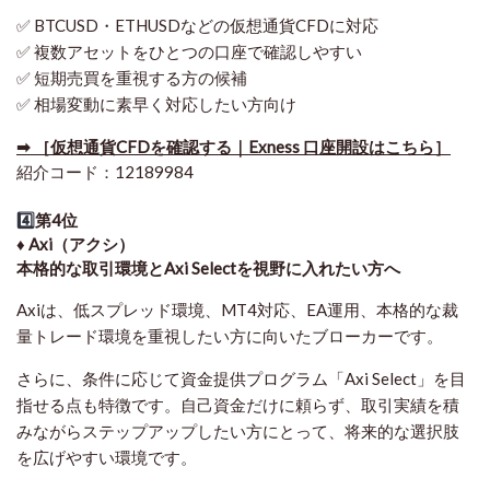
✅ BTCUSD・ETHUSDなどの仮想通貨CFDに対応
✅ 複数アセットをひとつの口座で確認しやすい
✅ 短期売買を重視する方の候補
✅ 相場変動に素早く対応したい方向け
➡ ［仮想通貨CFDを確認する｜Exness 口座開設はこちら］
紹介コード：12189984
4️⃣
第4位
♦️ Axi（アクシ）
本格的な取引環境とAxi Selectを視野に入れたい方へ
Axiは、低スプレッド環境、MT4対応、EA運用、本格的な裁
量トレード環境を重視したい方に向いたブローカーです。
さらに、条件に応じて資金提供プログラム「Axi Select」を目
指せる点も特徴です。自己資金だけに頼らず、取引実績を積
みながらステップアップしたい方にとって、将来的な選択肢
を広げやすい環境です。