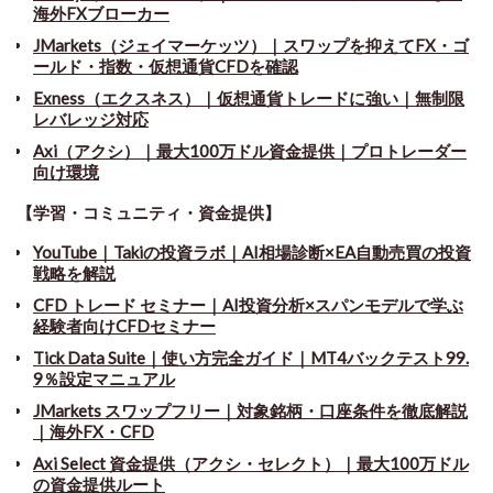
海外FXブローカー
JMarkets（ジェイマーケッツ）｜スワップを抑えてFX・ゴ
ールド・指数・仮想通貨CFDを確認
Exness（エクスネス）｜仮想通貨トレードに強い｜無制限
レバレッジ対応
Axi（アクシ）｜最大100万ドル資金提供｜プロトレーダー
向け環境
【学習・コミュニティ・資金提供】
YouTube｜Takiの投資ラボ｜AI相場診断×EA自動売買の投資
戦略を解説
CFD トレード セミナー
｜
AI投資分析×スパンモデルで学ぶ
経験者向けCFDセミナー
Tick Data Suite
｜
使い方完全ガイド｜MT4バックテスト99.
9％設定マニュアル
JMarkets スワップフリー
｜
対象銘柄・口座条件を徹底解説
｜海外FX・CFD
Axi Select 資金提供（アクシ・セレクト）｜最大100万ドル
の資金提供ルート