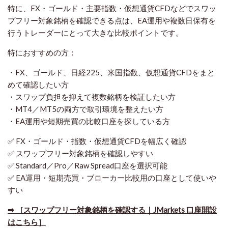
特に、FX・ゴールド・主要指数・仮想通貨CFDなどでスワッ
プフリー対象銘柄を確認できる点は、EA運用や複数日保有を
行うトレーダーにとって大きな比較ポイントです。
特におすすめの方：
・FX、ゴールド、日経225、米国指数、仮想通貨CFDをまと
めて確認したい方
・スワップ負担を抑えて複数銘柄を検証したい方
・MT4／MT5の両方で取引環境を整えたい方
・EA運用や短期売買の比較口座を探している方
✅ FX・ゴールド・指数・仮想通貨CFDを幅広く確認
✅ スワップフリー対象銘柄を確認しやすい
✅ Standard／Pro／Raw Spread口座を選択可能
✅ EA運用・短期売買・ブローカー比較用の口座として使いや
すい
➡ ［スワップフリー対象銘柄を確認する｜JMarkets 口座開設
はこちら］