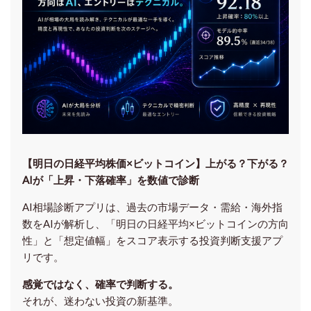
【明日の⽇経平均株価×ビットコイン】上がる？下がる？
AIが「上昇・下落確率」を数値で診断
AI相場診断アプリは、過去の市場データ・需給・海外指
数をAIが解析し、「明日の日経平均
×ビットコイン
の方向
性」と「想定値幅」をスコア表示する投資判断支援アプ
リです。
感覚ではなく、確率で判断する。
それが、迷わない投資の新基準。