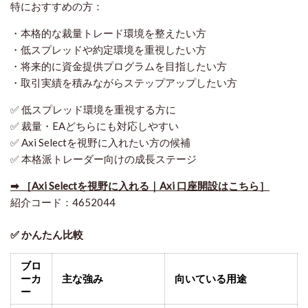
特におすすめの方：
・本格的な裁量トレード環境を整えたい方
・低スプレッドや約定環境を重視したい方
・将来的に資金提供プログラムを目指したい方
・取引実績を積みながらステップアップしたい方
✅ 低スプレッド環境を重視する方に
✅ 裁量・EAどちらにも対応しやすい
✅ Axi Selectを視野に入れたい方の候補
✅ 本格派トレーダー向けの成長ステージ
➡ ［Axi Selectを視野に入れる｜Axi 口座開設はこちら］
紹介コード：4652044
✅ かんたん比較
ブロ
ーカ
主な強み
向いている用途
ー