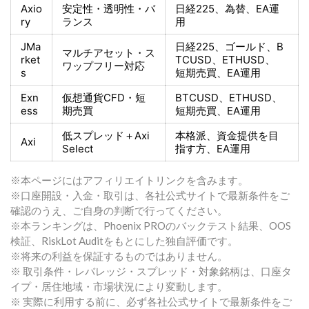
Axio
安定性・透明性・バ
日経225
、為替、EA運
ry
ランス
用
JMa
日経225
、ゴールド、
B
マルチアセット・ス
rket
TCUSD、ETHUSD、
ワップフリー対応
s
短期売買
、EA運用
Exn
仮想通貨CFD・短
BTCUSD、ETHUSD、
ess
期売買
短期売買
、EA運用
低スプレッド＋
Axi
本格派、資金提供を目
Axi
Select
指す方
、EA運用
※本ページにはアフィリエイトリンクを含みます。
※口座開設・入金・取引は、各社公式サイトで最新条件をご
確認のうえ、ご自身の判断で行ってください。
※本ランキングは、Phoenix PROのバックテスト結果、OOS
検証、RiskLot Auditをもとにした独自評価です。
※将来の利益を保証するものではありません。
※ 取引条件・レバレッジ・スプレッド・対象銘柄は、口座タ
イプ・居住地域・市場状況により変動します。
※ 実際に利用する前に、必ず各社公式サイトで最新条件をご