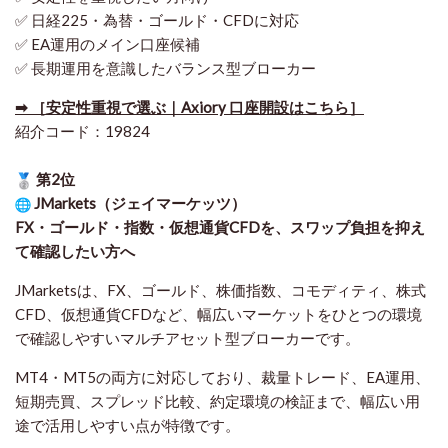
✅ 日経225・為替・ゴールド・CFDに対応
✅ EA運用のメイン口座候補
✅ 長期運用を意識したバランス型ブローカー
➡ ［安定性重視で選ぶ｜Axiory 口座開設はこちら］
紹介コード：19824
第2位
JMarkets（ジェイマーケッツ）
FX・ゴールド・指数・仮想通貨CFDを、スワップ負担を抑え
て確認したい方
へ
JMarketsは、FX、ゴールド、株価指数、コモディティ、株式
CFD、仮想通貨CFDなど、幅広いマーケットをひとつの環境
で確認しやすいマルチアセット型ブローカーです。
MT4・MT5の両方に対応しており、裁量トレード、EA運用、
短期売買、スプレッド比較、約定環境の検証まで、幅広い用
途で活用しやすい点が特徴です。