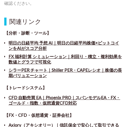
確認ください。
関連リンク
【分析・診断・ツール】
明日の日経平均 予想 AI｜明日の日経平均株価×ビットコイ
ンをAIがスコア分析
FX 福利計算 シミュレーション｜利回り・積立・複利効果を
数値とグラフで可視化
シラーPER チャート
｜
Shiller PER・CAPEレシオ｜株価の長
期バリュエーション
【トレードシステム】
CFD 自動売買 EA｜Phoenix PRO｜スパンモデルEA・FX・
ゴールド・指数・仮想通貨CFD対応
【FX・CFD・仮想通貨・証券会社】
Axiory（アキシオリー）｜信託保全で安心して取引できる