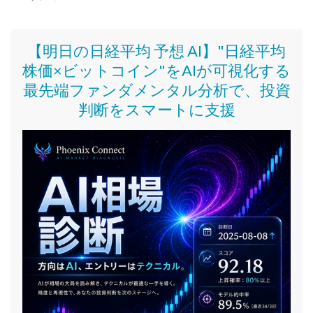
【明日の日経平均 予想 AI】"日経平均
株価
×ビットコイン
"をAIが可視化する
最先端ファンダメンタル分析で、投資
判断をスマートに支援